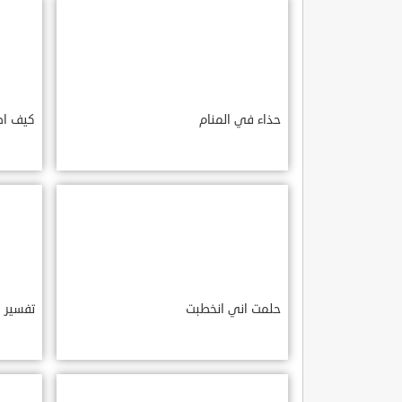
حذاء في المنام
كيف اص
حلمت اني انخطبت
تفسير ا