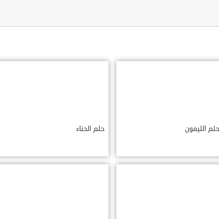
لم الليمون
حلم الحناء