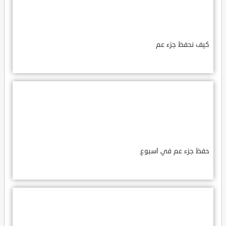
كيف نحفظ جزء عم
حفظ جزء عم في اسبوع