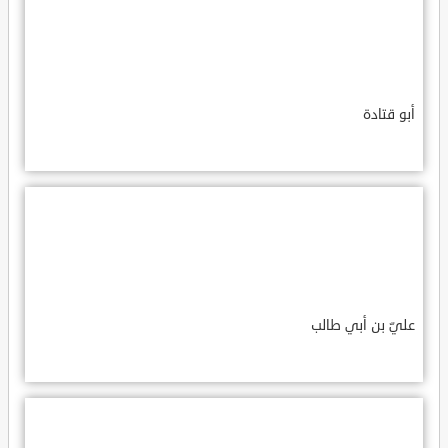
أبو قتادة
عليّ بن أبي طالب