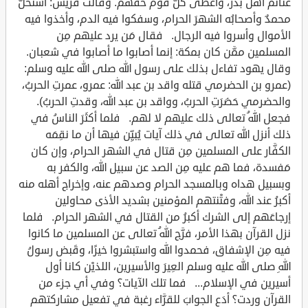
غنائم أهل بدر، وأعطى كلَّ قوم حقَّهم. وقالت قريش: استحلَّ
محمدٌ وأصحابُه الشهرَ الحرام، وسفكوا فيه الدم، وأخذوا فيه
الأموال وأسروا فيه الرجال. فقال مَن يرد عليهم مِن
المسلمين ممَّن كان بمكة: إنما أصابوا ما أصابوا في شعبان.
وقال يهود تفاءل بذلك على رسول الله صلى الله عليه وسلم:
(عمرو بن الحضرمي قتله واقد بن عبد الله: عمرو، عمرتِ الحربُ،
والحضرمي حَضَرَتِ الحربُ، وواقد بن عبد الله، وقدتِ الحربُ).
فجعل اللهُ تعالى ذلك عليهم لا لهم. فلما أكثَرَ الناسُ في
ذلك أنزل الله تعالى في ذلك آيات يُبيِّن فيها أن ما نقِمَه
الكفَّار على المسلمين مِن قتال في الشهر الحرام، وإن كان
مَفسدة، فما هم عليه مِن الصد عن سبيل الله، والكفر به
وبسبيل هداه وبالمسجد الحرام وصدهم عنه، وإخراج أهله منه
أكبرُ عند الله، وفتْنتهم المؤمنين بشديد الأذى محاولين
إرجاعَهم إلى الشرك أكبرُ من القتال في الشهر الحرام. فلما
نزل القرآن بهذا الأمر، فرَّج اللهُ تعالى عن المسلمين ما كانوا
فيه مِن الإشفاق، فحمدوا الله واستبشروا خيرًا، وقَبض رسولُ
اللهِ صلى الله عليه وسلم العِيرَ والأسيرين، اللذيْن كانا أول
أسيرين في الإسلام... فما تلك الآيات؟ وفي أي جزء من
القرآن وردت؟ أدَع الجوابَ للقرَّاء رغبة في تفعيل مشاركتهم