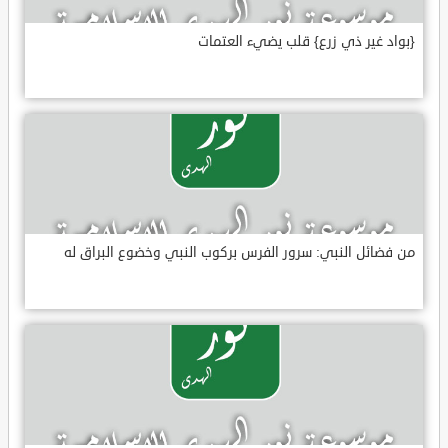
{بواد غير ذي زرع} قلب يضيء العتمات
من فضائل النبي: سرور الفرس بركوب النبي وخضوع البراق له