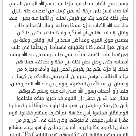
يومين فتح الكتاب فنظر فيه فإذا فيه: بسم الله الرحمن الرحيم،
أما بعد، فسِرْ على بركة الله بمَن تبِعك مِن أصحابك حتى تنزل
بطْن نخْلة فترصد بها عِيرَ قريش لعلك أن تأتينا منه بخبر. فلما
نظر عبد الله الكتاب قال‏:‏ سمعًا وطاعة، وقال لأصحابه ذلك،
وقال: إنه قد نهاني أن أستَكْرِه واحدًا منكم، حتى إذا كان
بمعدن فوق الفرع، وقد أضل سعدُ بن أبي وقاص وعتبةُ بن
غزوان بعيرًا لهما، كانا يَعْتَقِبانِهِ فاستأذنَا أن يتخلَّفا في طلبِ
بَعيرهما فأذن لهما، فتخلَّفا في طلبه، ومضى عبد الله ببقية
أصحابه، حتى وصل بطن نخلة بين مكة والطائف، فبينا هم
كذلك إذ مرَّت بهم عِيرٌ لِقريش تحمل زبيبًا وأدمًا وتجارة من
تجارة الطائف، فيهم عمرو بن الحضرمي، والحكم بن كيسان،
وعثمان بن عبد الله بن المغيرة، ونوفل بن عبد الله المخزوميان،
فلما رأوا أصحاب رسول الله صلى الله عليه وسلم هابوهم.
فقال عبد الله بن جحش‏:‏ إن القوم قد ذعروا منكم فاحلقوا
رأسَ رجُل منكم فليتعرَّض لهم، فإذا رأوه محلوقًا أمِنوا وقالوا
قوم عُمَّار، فحلقوا رأس عكاشة، ثم أشرف عليهم فقالوا‏:‏ قوم
عمَّار! لا بأس عليكم، فأمنوهم، وكان ذلك في آخر يوم من
جمادى الآخرة، وكانوا يرون أنه مِن جمادى أو هو رجب، فتشاور
القوم فيهم وقالوا‏:‏ لئن تركتموهم هذه الليلة، لَيَدْخُلُنَّ الحرَم