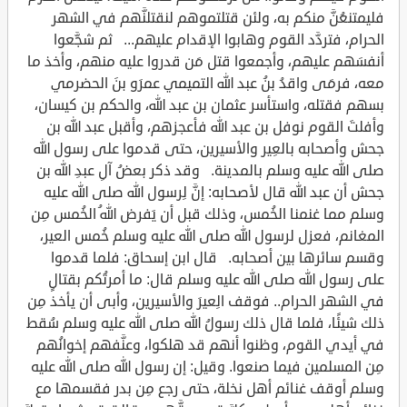
فليمتنعُنَّ منكم به، ولئن قتلتموهم لنقتلنَّهم في الشهر
الحرام، فتردَّد القوم وهابوا الإقدام عليهم... ثم شجَّعوا
أنفسَهم عليهم، وأجمعوا قتل مَن قدروا عليه منهم، وأخذ ما
معه، فرمَى واقدُ بنُ عبد الله التميمي عمرَو بنَ الحضرمي
بسهم فقتله، واستأسر عثمان بن عبد الله، والحكم بن كيسان،
وأفلتَ القوم نوفل بن عبد الله فأعجزهم، وأقبل عبد الله بن
جحش وأصحابه بالعِير والأسيرين، حتى قدموا على رسول الله
صلى الله عليه وسلم بالمدينة. وقد ذكر بعضُ آلِ عبدِ الله بن
جحش أن عبد الله قال لأصحابه: إنَّ لِرسول الله صلى الله عليه
وسلم مما غنمنا الخُمس، وذلك قبل أن يَفرض اللهُ الخُمس مِن
المغانم، فعزل لرسول الله صلى الله عليه وسلم خُمس العير،
وقسم سائرها بين أصحابه. قال ابن إسحاق: فلما قدموا
على رسول الله صلى الله عليه وسلم قال: ما أمرتُكم بقتالٍ
في الشهر الحرام.. فوقف الِعيرَ والأسيرين، وأبى أن يأخذ مِن
ذلك شيئًا، فلما قال ذلك رسولُ الله صلى الله عليه وسلم سُقط
في أيدي القوم، وظنوا أنهم قد هلكوا، وعنَّفهم إخوانُهم
مِن المسلمين فيما صنعوا. وقيل: إن رسول الله صلى الله عليه
وسلم أوقف غنائم أهل نخلة، حتى رجع مِن بدر فقسمها مع