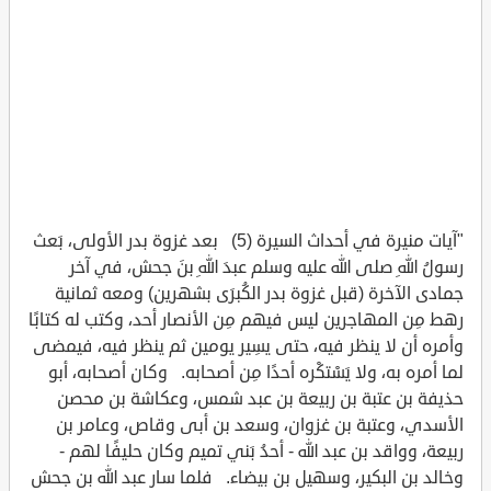
"آيات منيرة في أحداث السيرة (5) بعد غزوة بدر الأولى، بَعث
رسولُ اللهِ صلى الله عليه وسلم عبدَ اللهِ بنَ جحش، في آخر
جمادى الآخرة (قبل غزوة بدر الكُبرَى بشهرين) ومعه ثمانية
رهط مِن المهاجرين ليس فيهم مِن الأنصار أحد، وكتب له كتابًا
وأمره أن لا ينظر فيه، حتى يسِير يومين ثم ينظر فيه، فيمضى
لما أمره به، ولا يَسْتكْره أحدًا مِن أصحابه. وكان أصحابه، أبو
حذيفة بن عتبة بن ربيعة بن عبد شمس، وعكاشة بن محصن
الأسدي، وعتبة بن غزوان، وسعد بن أبى وقاص، وعامر بن
ربيعة، وواقد بن عبد الله - أحدُ بَني تميم وكان حليفًا لهم -
وخالد بن البكير، وسهيل بن بيضاء. فلما سار عبد الله بن جحش