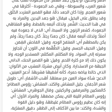
الأَسر والخلق، أو يكون جعد الشعر؛ لأن الجعودة تغلب على
شعور العرب، والسبوطة - وهي ضد الجعودة - أكثرها في
شعور العجم. وإذا كان الجعد ذمًّا، فهو القصير المتردد الخَلْق.
وقد يطلق على البخيل، فيقال: هو جعد اليدين. والمراد به
في هذا الحديث: الشَّعر. ولذلك أتبعه بالقطط، وهو المتناهي
الجعودة، كشعر الزنوج. ولا السبط، أي: الذي لا جعودة فيه
أصلاً؛ ولذلك أتبعه فقال: كان جعدًا رجلاً. كان جعدًا رجلاً، ولم
يكن بالمطهم أي: المنتفخ الوجه. وقيل: الفاحش السِّمَن.
وقيل: النحيف الجسم. وقيل: الطُّهْمة في اللون: أن تتجاوز
سمرته إلى السواد. ولا المكلثم، المكلثم: المستدير الوجه، ولا
يكون ذلك إلا مع كثرة اللحم. وقيل: هو القصير الحنك، الداني
الجبهة مع الاستدارة. وكان أبيض مشربًا، المشرب من الألوان:
الذي خالط بياضه حمرة، كأنه أُسْقيها فشربها. أدعج العينين،
الدعج: شدَّة سواد العين مع سعتها. أهدب الأشفار، أي: طويل
شعر الأجفان. جليل المشاش والكتد، المشاش: رؤوس العظام؛
كالمنكبين والمرفقين والركبتين. وقال الجوهري: المشاش:
رؤوس العظام اللينة التي يمكن مضغها. والمراد الأول: أي
إنه كان عظيم رؤوس العظام غليظها، وهو دليل القوة
والشدة، والكتد: ما بين الأكتاف إلى الظهر. دقيق المسْرُبة،