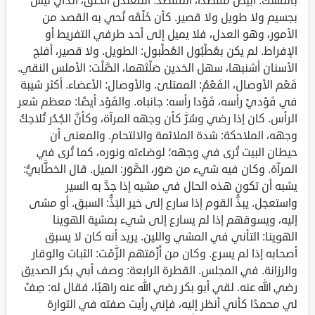
بالمسك. أبيض مُقَصَّدًا، المقَصَّد: المعتدل الخَلْق، الذي ليس
بجسيم ولا طويل ولا قصير. كأن خَلْقَه نُحي به القصد من
الأمور، وهو العدل، فلا يميل إلى أحد طرفي التفريط أو
الإفراط. لم يكن بعُطْبُول العُطْبول: الطويل. ولا قصير، أفلج
الأسنان أشنبها، سهل الخدين صَلْتَهما، الصَّلْت: الأملس النقي.
فَعْم الأوصال، الفَعْمُ: الممتلئ. والأوصال: الأعضاء. أكثر شيبة
في فَوْديْ رأسه، فَوْدا رأسه: جانباه. والفَوْد أيضًا: معظم شعر
الرأس. كان إذا رضي وسُرَّ كأن وجهه المرآة، وكأنَّ الجُدُر تُلاحِكُ
وجهه، الملاحكة: شدة الملائمة والالتحام. والمعنى أن
حيطان البيت تُرى في وجهه؛ لوضاءته ونوره، كما تُرى في
المرآة. وكان فيه شيء من صَوَر، الصَّوَر: الميل. قال الخطَّابيُّ:
يشبه أن تكون هذه الحال في مشيه إذا جدَّ به السير
واستعجل. يبذُّ القوم إذا سارع إلى خير البَذُّ: السبق. أو مشى
إليه، ويسوقهم إذا لم يسارع إلى شيء بمشية الهوينا
الهوينا: التأني في المشي واللين. يريد أنه كان لا يسبق
أصحابه إذا لم يسرع. وكان من أَزْمَتهم الزَّمْت: الثبات والوقار
والرزانة. في المجلس. القطرة الرابعة: وصف أبي بكر الصديق
رضي الله عنه. لقي أبو بكر رضي الله عنه راهبًا، فقال له: صِفْ
لي محمدًا كأني أنظر إليه، فإني رأيت صفته في التوارة