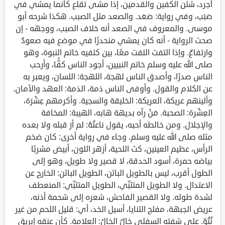
أجرد، شثن الكفين والقدمين، إذا مشى تقلع كأنما يمشي في
صَبَب، وفي رواية: صَعَد. والصعد مثل الصبب. هكذا شرحه أبو
موسى. والمعروف في الصعد أنه خلاف الصبب، ووجهه - إن
صحت الرواية - أنه كان يمشي منحدرًا في موضع فيه صعودٌ
وارتفاعٌ. وإذا التفت التفت معًا، بين كتفيه خاتم النبوة، وهو
صلى الله عليه وسلم خاتم النبيين، أجود الناس كفًّا، وأرحب
الناس صدرًا، وأصدق الناس لهجة، اللهجة: اللسان، ويعبر به
عن الكلام والقول. وأوفى الناس ذمة، الذمة: العهد والأمان.
وألينهم عريكة، العريكة: الخليقة والسجية. وأكرمهم عِشْرَة،
العِشْرة: الصحبة. مَنْ رآه بديهة هابه، الهيبة: المخافة
والإجلال. ومن خالطه أحبه، يقول ناعتُهُ: لم أرَ قبله ولا بعده
مثله صلى الله عليه وسلم. وجاء في رواية أخرى: كان ضخم
الرأس، عظيم العينين، كث اللحية، أزهر اللون، أبيض مشربًا
بياضه حمرة، أسود الحدقة، لا قصير ولا طويل، وهو إلى
الطول أقرب، ليس بالطويل البائن، الطويل البائن: الخارج عن
الاعتدال. ولا الطويل المتثنِّي، الطويل المتثنِّي: المنعطف
لشدة طوله. ولا القصير الفاحش، شعره إلى شحمة أذنه،
عريض الجبهة، مفلج الثنايا، أسيل الخد، أي: قليل اللحم من غير
نُتُوٍّ. على شفته السفلى خالٌ الخالُ: العلامة. كأن عنقه إبريق