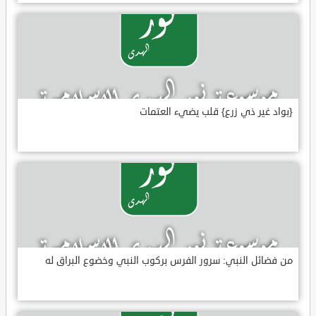
{بواد غير ذي زرع} قلب يضيء العتمات
من فضائل النبي: سرور الفرس بركوب النبي وخضوع البراق له