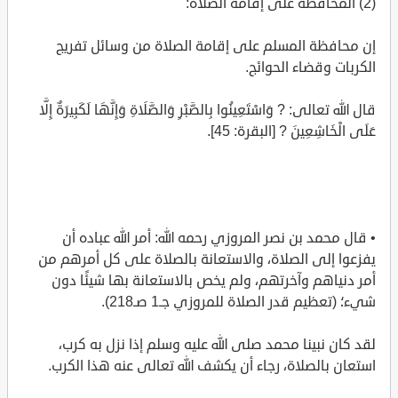
(2) المحافظة على إقامة الصلاة:
إن محافظة المسلم على إقامة الصلاة من وسائل تفريج
الكربات وقضاء الحوائج.
قال الله تعالى: ? وَاسْتَعِينُوا بِالصَّبْرِ وَالصَّلَاةِ وَإِنَّهَا لَكَبِيرَةٌ إِلَّا
عَلَى الْخَاشِعِينَ ? [البقرة: 45].
• قال محمد بن نصر المروزي رحمه الله: أمر الله عباده أن
يفزعوا إلى الصلاة، والاستعانة بالصلاة على كل أمرهم من
أمر دنياهم وآخرتهم، ولم يخص بالاستعانة بها شيئًا دون
شيء؛ (تعظيم قدر الصلاة للمروزي جـ1 صـ218).
لقد كان نبينا محمد صلى الله عليه وسلم إذا نزل به كرب،
استعان بالصلاة، رجاء أن يكشف الله تعالى عنه هذا الكرب.