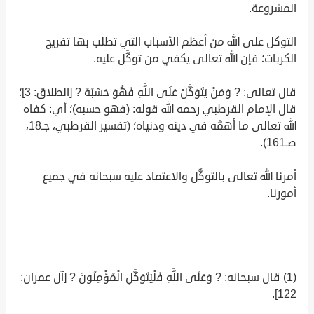
المشروعة.
التوكل على الله من أعظم الأسباب التي تطلب بها تفريج
الكربات؛ فإن الله تعالى يكفي من توكَّل عليه.
قال تعالى: ? وَمَنْ يَتَوَكَّلْ عَلَى اللَّهِ فَهُوَ حَسْبُهُ ? [الطلاق: 3]؛
قال الإمام القرطبي رحمه الله قوله: (فهو حسبه)؛ أي: كفاه
الله تعالى ما أهمَّه في دينه ودنياه؛ (تفسير القرطبي، جـ18،
صـ161).
أمرنا الله تعالى بالتوكُّل والاعتماد عليه سبحانه في جميع
أمورنا.
(1) قال سبحانه: ? وَعَلَى اللَّهِ فَلْيَتَوَكَّلِ الْمُؤْمِنُونَ ? [آل عمران:
122].