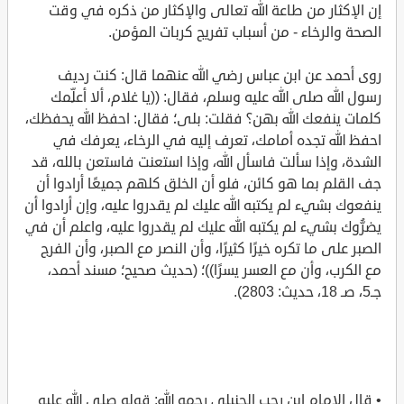
إن الإكثار من طاعة الله تعالى والإكثار من ذكره في وقت
الصحة والرخاء - من أسباب تفريج كربات المؤمن.
روى أحمد عن ابن عباس رضي الله عنهما قال: كنت رديف
رسول الله صلى الله عليه وسلم، فقال: ((يا غلام، ألا أعلِّمك
كلمات ينفعك الله بهن؟ فقلت: بلى؛ فقال: احفظ الله يحفظك،
احفظ الله تجده أمامك، تعرف إليه في الرخاء، يعرفك في
الشدة، وإذا سألت فاسأل الله، وإذا استعنت فاستعن بالله، قد
جف القلم بما هو كائن، فلو أن الخلق كلهم جميعًا أرادوا أن
ينفعوك بشيء لم يكتبه الله عليك لم يقدروا عليه، وإن أرادوا أن
يضرُّوك بشيء لم يكتبه الله عليك لم يقدروا عليه، واعلم أن في
الصبر على ما تكره خيرًا كثيرًا، وأن النصر مع الصبر، وأن الفرج
مع الكرب، وأن مع العسر يسرًا))؛ (حديث صحيح؛ مسند أحمد،
جـ5، صـ 18، حديث: 2803).
• قال الإمام ابن رجب الحنبلي رحمه الله: قوله صلى الله عليه