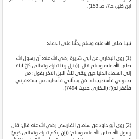
ابن كثير، جـ7، صـ 153).
نبينا صلى الله عليه وسلم يحثُّنا على الدعاء:
(1) روى البخاري عن أبي هريرة رضي الله عنه: أن رسول الله
صلى الله عليه وسلم قال: ((ينزل ربنا تبارك وتعالى كلَّ ليلة
إلى السماء الدنيا حين يبقى ثلثُ الليل الآخر يقول: مَن
يدعوني فأستجيب له، مَن يسألني فأعطيه، من يستغفرني
فأغفر له))؛ (البخاري حديث 7494).
(2) روى أبو داود عن سلمان الفارسي رضي الله عنه قال: قال
رسول الله صلى الله عليه وسلم: ((إن ربكم تبارك وتعالى حَيِيٌّ