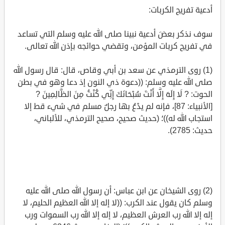
أدعية تفريج الكربات:
سوف نذكر بعضَ أدعية نبينا صلى الله عليه وسلم التي تساعد
في تفريج كربات المؤمن، وتقضي حوائجه بإذن الله تعالى.
(1) روى الترمذي عن سعد بن أبي وقاص، قال: قال رسول الله
صلى الله عليه وسلم: ((دعوة ذي النون إذ دعا وهو في بطن
الحوت: ? لَا إِلَهَ إِلَّا أَنْتَ سُبْحَانَكَ إِنِّي كُنْتُ مِنَ الظَّالِمِينَ ?
[الأنبياء: 87]، فإنه لم يدْعُ بها رجلٌ مسلم في شيء قط إلا
استجاب الله له))؛ (حديث صحيح، صحيح الترمذي، للألباني،
حديث: 2785).
(2) روى الشيخان عن ابن عباس: أن رسول الله صلى الله عليه
وسلم كان يقول عند الكرب: ((لا إله إلا الله العظيم الحليم، لا
إله إلا الله رب العرش العظيم، لا إله إلا الله رب السموات ورب