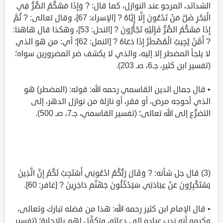
الشدائد، المرجو عند النوازل، كما قال: ? وَإِذَا مَسَّكُمُ الضُّرُّ فِي
الْبَحْرِ ضَلَّ مَنْ تَدْعُونَ إِلَّا إِيَّاهُ ? [الإسراء: 67]، وقال تعالى: ? ثُمَّ
إِذَا مَسَّكُمُ الضُّرُّ فَإِلَيْهِ تَجْأَرُونَ ? [النحل: 53]، وهكذا قال هاهنا:
? أَمَّنْ يُجِيبُ الْمُضْطَرَّ إِذَا دَعَاهُ ? [النمل: 62]؛ أي: من هو الذي
لا يلجأ المضطر إلا إليه، والذي لا يكشف ضر المضرورين سواه؛
(تفسير ابن كثير، جـ6، صـ 203).
• قال جمال الدين القاسمي رحمه الله: قوله: (المضطر) هو
الذي أحوجه مرض، أو فقر، أو نازلة من نوازل الدهر، إلى
التضرُّع إلى الله تعالى؛ (تفسير القاسمي، جـ7، صـ 500).
(3) قال جل شأنه: ? وَقَالَ رَبُّكُمُ ادْعُونِي أَسْتَجِبْ لَكُمْ إِنَّ الَّذِينَ
يَسْتَكْبِرُونَ عَنْ عِبَادَتِي سَيَدْخُلُونَ جَهَنَّمَ دَاخِرِينَ ? [غافر: 60].
• قال الإمام ابن كثير رحمه الله: هذا من فضله تبارك وتعالى،
وكرمه أنه ندب عباده إلى دعائه، وتكفَّل لهم بالإجابة؛ (تفسير