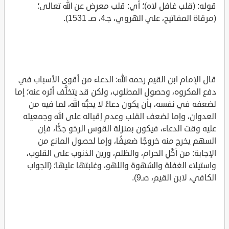
قوله: (قلب غافل لاه)؛ أي: قلب معرِض عن الله تعالى؛
(مرقاة المفاتيح، علي الهروي، جـ4، صـ 1531).
قال الإمام ابن القيم رحمه الله: الدعاء من أقوى الأسباب في
دفع المكروه، وحصول المطلوب، ولكن قد يتخلَّف أثره عنه؛ إما
لضعفه في نفسه، بأن يكون دعاءً لا يحبُّه الله، لما فيه من
العدوان، وإما لضعف القلب وعدم إقباله على الله وجمعيته
عليه وقت الدعاء، فيكون بمنزلة القوس الرخو جدًّا، فإن
السهم يخرج منه خروجًا ضعيفًا، وإما لحصول المانع من
الإجابة: من أكْلِ الحرام، والظلم، ورين الذنوب على القلوب،
واستيلاء الغفلة والشهوة واللهو، وغلبتها عليها؛ (الجواب
الكافي، لابن القيم، صـ9).