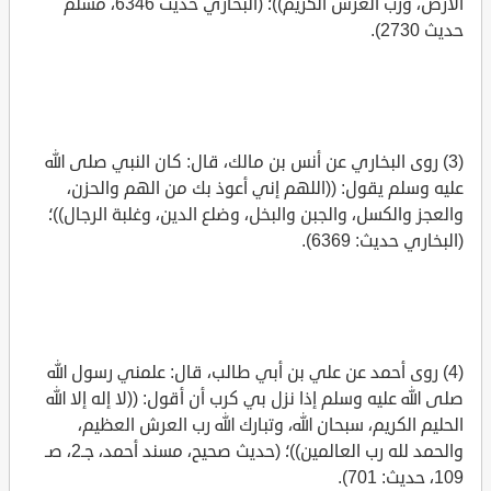
الأرض، ورب العرش الكريم))؛ (البخاري حديث 6346، مسلم
حديث 2730).
(3) روى البخاري عن أنس بن مالك، قال: كان النبي صلى الله
عليه وسلم يقول: ((اللهم إني أعوذ بك من الهم والحزن،
والعجز والكسل، والجبن والبخل، وضلع الدين، وغلبة الرجال))؛
(البخاري حديث: 6369).
(4) روى أحمد عن علي بن أبي طالب، قال: علمني رسول الله
صلى الله عليه وسلم إذا نزل بي كرب أن أقول: ((لا إله إلا الله
الحليم الكريم، سبحان الله، وتبارك الله رب العرش العظيم،
والحمد لله رب العالمين))؛ (حديث صحيح، مسند أحمد، جـ2، صـ
109، حديث: 701).