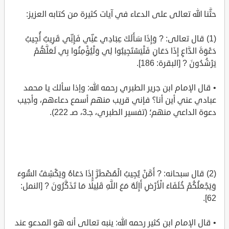
حثَّنا الله تعالى على الدعاء في آيات كثيرة من كتابه العزيز:
(1) قال تعالى: ? وَإِذَا سَأَلَكَ عِبَادِي عَنِّي فَإِنِّي قَرِيبٌ أُجِيبُ
دَعْوَةَ الدَّاعِ إِذَا دَعَانِ فَلْيَسْتَجِيبُوا لِي وَلْيُؤْمِنُوا بِي لَعَلَّهُمْ
يَرْشُدُونَ ? [البقرة: 186].
• قال الإمام ابن جرير الطبري رحمه الله: وإذا سألك يا محمد
عبادي عني أين أنا؟ فإني قريب منهم أسمع دعاءهم، وأجيب
دعوة الداعي منهم؛ (تفسير الطبري، جـ3، صـ 222).
(2) قال سبحانه: ? أَمَّنْ يُجِيبُ الْمُضْطَرَّ إِذَا دَعَاهُ وَيَكْشِفُ السُّوءَ
وَيَجْعَلُكُمْ خُلَفَاءَ الْأَرْضِ أَإِلَهٌ مَعَ اللَّهِ قَلِيلًا مَا تَذَكَّرُونَ ? [النمل:
62].
• قال الإمام ابن كثير رحمه الله: ينبه تعالى أنه هو المدعو عند