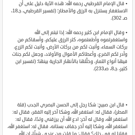
• قال الإمام القرطبي رحمه الله: هذه الآية دليل على أن
الاستغفار يستنزل به الرزق والأمطار؛ (تفسير القرطبي، جـ18،
صـ 302).
• وقال الإمام ابن كثير رحمه الله: إذا تبتم إلى الله
واستغفرتموه وأطعتموه، كثر الرزق عليكم، وأسقاكم من
بركات السماء، وأنبت لكم من بركات الأرض، وأنبت لكم الزرع،
وأدر لكم الضرع، وأعطاكم الأموال والأولاد، وجعل لكم جنات
فيها أنواع الثمار، وخلَّلها بالأنهار الجارية بينها؛ (تفسير ابن
كثير، جـ8، صـ233).
• قال ابن صبيح: شكا رجل إلى الحسن البصري الجدب (قلة
المطر)، فقال له: استغفر الله، وشكا آخر إليه الفقر، فقال له:
استغفر الله، وقال له آخر: ادع الله أن يرزقني ولدًا، فقال له:
استغفر الله، وشكا إليه آخر جفاف بستانه، فقال له: استغفر الله،
فقلنا له في ذلك؟ فقال: ما قلت من عندي شيئًا، إن الله