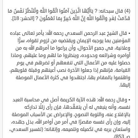
(4) قال سبحانه: ? يَاأَيُّهَا الَّذِينَ آمَنُوا اتَّقُوا اللَّهَ وَلْتَنْظُرْ نَفْسٌ مَا
قَدَّمَتْ لِغَدٍ وَاتَّقُوا اللَّهَ إِنَّ اللَّهَ خَبِيرٌ بِمَا تَعْمَلُونَ ? [الحشر: 18].
• قال الشيخ عبد الرحمن السعدي رحمه الله: يأمر تعالى عباده
المؤمنين بما يوجبه الإيمان ويقتضيه من لزوم تقواه، سرًّا
وعلانية، في جميع الأحوال، وأن يراعوا ما أمرهم الله به من
أوامره وشرائعه وحدوده، وينظروا ما لهم وما عليهم، وماذا
حصلوا عليه من الأعمال التي تنفعهم أو تضرهم في يوم
القيامة، فإنهم إذا جعلوا الآخرة نصب أعينهم وقبلة قلوبهم،
واهتموا بالمقام بها، اجتهدوا في كثرة الأعمال الموصلة
إليها.
• وقال رحمه الله: هذه الآية الكريمة أصل في محاسبة العبد
نفسه، وأنه ينبغي له أن يتفقَّدها، فإن رأى زللًا تداركه
بالإقلاع عنه، والتوبة النصوح، والإعراض عن الأسباب الموصلة
إليه، وإن رأى نفسه مقصرًا في أمر من أوامر الله، بذل جهده،
واستعان بربه في تكميله وتتميمه، وإتقانه؛ (تفسير السعدي،
صـ 853).