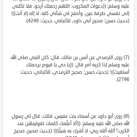
عليه وسلم: ((دعوات المكروب: اللهم رحمتك أرجو، فلا تكلني
إلى نفسي طرفة عين، وأصلح لي شأني كله، لا إله إلا أنت))؛
(حديث حسن؛ صحيح أبي داود، للألباني، حديث: 4246).
(7) روى الترمذي عن أنس بن مالك، قال: كان النبي صلى الله
عليه وسلم إذا كربه أمر قال: ((يا حي يا قيوم برحمتك
أستغيث))؛ (حديث حسن؛ صحيح الترمذي، للألباني، حديث:
2796).
(8) روى أبو داود عن أسماء بنت عميس، قالت: قال لي رسول
الله صلى الله عليه وسلم: ((ألا أعلِّمك كلمات تقولينهن عند
الكرب؟ ألله ألله ربي، لا أشرك به شيئًا))؛ (حديث صحيح، صحيح