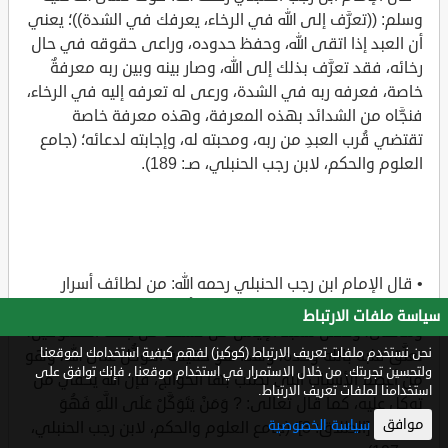
وسلم: ((تعرَّف إلى الله في الرخاء، يعرفك في الشدة))؛ يعني
أن العبد إذا اتقى الله، وحفظ حدوده، وراعى حقوقه في حال
رخائه، فقد تعرَّف بذلك إلى الله، وصار بينه وبين ربه معرفةٌ
خاصة، فعرفه ربه في الشدة، ورعى له تعرفه إليه في الرخاء،
فنجَّاه من الشدائد بهذه المعرفة، وهذه معرفة خاصة
تقتضي قُرب العبدِ من ربه، ومحبته له، وإجابته لدعائه؛ (جامع
العلوم والحكم، لابن رجب الحنبلي، صـ: 189).
• قال الإمام ابن رجب الحنبلي رحمه الله: من لطائف أسرار
اقتران الفرج بالكرب، واليسر بالعسر: أن الكرب إذا اشتد وعظم
سياسة ملفات الارتباط
وتناهى، وحصل للعبد الإياس من كشفه من جهة المخلوقين،
نحن نستخدم ملفات تعريف الارتباط (كوكيز) لفهم كيفية استخدامك لموقعنا
تعلَّق قلبه بالله وحده، وهذا هو حقيقة التوكُّل على الله، وهو
ولتحسين تجربتك. من خلال الاستمرار في استخدام موقعنا ، فإنك توافق على
من أعظم الأسباب التي تطلب بها الحوائج، فإن الله يكفي من
استخدامنا لملفات تعريف الارتباط.
توكل عليه، كما قال تعالى: ? وَمَنْ يَتَوَكَّلْ عَلَى اللَّهِ فَهُوَ
موافق
سياسة الخصوصية
حَسْبُهُ ? [الطلاق: 3]؛ (جامع العلوم والحكم، لابن رجب الحنبلي،