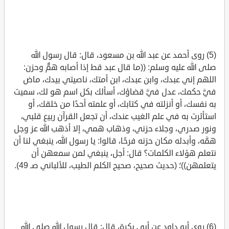
(5) روى أحمد عن عبد الله بن مسعود، قال: قال رسول الله
صلى الله عليه وسلم: ((ما قال عبد قط إذا أصابه همٌّ وحزن:
اللهم إني عبدك، وابن عبدك، ابن أمتك، ناصيتي بيدك، ماض
فيَّ حكمك، عدل فيَّ قضاؤك، أسألك بكل اسم هو لك، سميت
به نفسك، أو أنزلته في كتابك، أو علمته أحدًا من خلقك، أو
استأثرت به في علم الغيب عندك، أن تجعل القرآن ربيع قلبي،
ونور صدري، وجلاء حزني، وذهاب همي، إلا أذهب الله عز وجل
همَّه، وأبدله مكان حزنه فرحًا، قالوا: يا رسول الله، ينبغي لنا أن
نتعلم هؤلاء الكلمات؟ قال: أجل، ينبغي لمن سمعهن أن
يتعلمهن))؛ (حديث صحيح، صحيح الكلم الطيب، للألباني صـ 49).
(6) روى أبو داود عن أبي بكرة، قال: قال رسول الله صلى الله