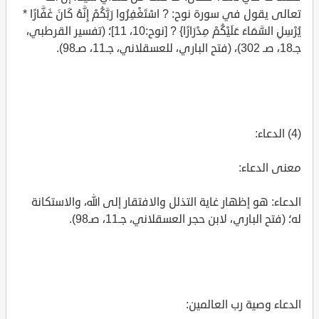
تعالى يقول في سورة نوح: ? اسْتَغْفِرُوا رَبَّكُمْ إِنَّهُ كَانَ غَفَّارًا *
يُرْسِلِ السَّمَاءَ عَلَيْكُمْ مِدْرَارًا} ? [نوح:10، 11]؛ (تفسير القرطبي،
جـ18، صـ 302)، (فتح الباري، للعسقلاني، جـ11، صـ98).
(4) الدعاء:
معنى الدعاء:
الدعاء: هو إظهار غاية التذلل والافتقار إلى الله، والاستكانة
له؛ (فتح الباري، لابن حجر العسقلاني، جـ11، صـ98).
الدعاء وصية رب العالمين: