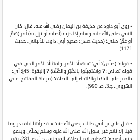
• روى أبو داود عن حذيفة بن اليمان رضي الله عنه، قال: كان
النبي صلى الله عليه وسلم إذا حزبه (أصابه أو نزل به) أمر (همٌّ
أو غمٌّ) صلى؛ (حديث حسن؛ صحيح أبي داود، للألباني، حديث
1171).
• قوله: (صلَّى)؛ أي: تسهيلًا للأمر، وامتثالًا للأمر الذي في
قوله تعالى: ? وَاسْتَعِينُوا بِالصَّبْرِ وَالصَّلَاةِ ? [البقرة: 45]؛ أي:
بالصبر على البلايا والالتجاء إلى الصلاة؛ (مرقاة المفاتيح، علي
الهروي، جـ3، صـ 990).
• قال علي بن أبي طالب رضي الله عنه: «لقد رأيتنا ليلة بدر وما
فينا إلا نائم غير رسول الله صلى الله عليه وسلم يصلِّي ويدعو
حتى أصبح»؛ (تعظيم قدر الصلاة، للمروزي، جـ1، صـ 231، رقم