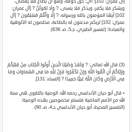
[آل عمران: 102]؛ أي: حق خوفه، وهو أن يطاع فلا يعصى،
ويشكر فلا يكفر، ويذكر فلا ينسى، ? وَلَا تَمُوتُنَّ ? [آل عمران:
102] أيها المؤمنون بالله ورسوله، ? إِلَّا وَأَنْتُمْ مُسْلِمُونَ ? [آل
عمران: 102] لربكم مذعنون له بالطاعة، مخلصون له الألوهية
والعبادة؛ (تفسير الطبري، جـ5، صـ 636).
(3) قال الله تعالى: ? وَلَقَدْ وَصَّيْنَا الَّذِينَ أُوتُوا الْكِتَابَ مِنْ قَبْلِكُمْ
وَإِيَّاكُمْ أَنِ اتَّقُوا اللَّهَ وَإِنْ تَكْفُرُوا فَإِنَّ لِلَّهِ مَا فِي السَّمَاوَاتِ وَمَا
فِي الْأَرْضِ وَكَانَ اللَّهُ غَنِيًّا حَمِيدًا ? [النساء: 131].
• قال أبو حيان الأندلسي رحمه الله: الوصية بالتقوى هي سنة
الله مع الأمم الماضية فلستم مخصوصين بهذه الوصية؛
(التفسير المحيط، أبو حيان الأندلسي جـ4، صـ 90).