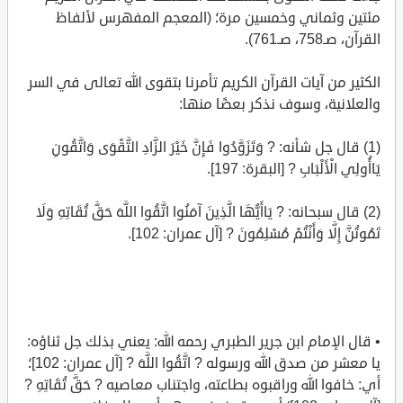
مئتين وثماني وخمسين مرة؛ (المعجم المفهرس لألفاظ
القرآن، صـ758، صـ761).
الكثير من آيات القرآن الكريم تأمرنا بتقوى الله تعالى في السر
والعلانية، وسوف نذكر بعضًا منها:
(1) قال جل شأنه: ? وَتَزَوَّدُوا فَإِنَّ خَيْرَ الزَّادِ التَّقْوَى وَاتَّقُونِ
يَاأُولِي الْأَلْبَابِ ? [البقرة: 197].
(2) قال سبحانه: ? يَاأَيُّهَا الَّذِينَ آمَنُوا اتَّقُوا اللَّهَ حَقَّ تُقَاتِهِ وَلَا
تَمُوتُنَّ إِلَّا وَأَنْتُمْ مُسْلِمُونَ ? [آل عمران: 102].
• قال الإمام ابن جرير الطبري رحمه الله: يعني بذلك جل ثناؤه:
يا معشر من صدق الله ورسوله ? اتَّقُوا اللَّهَ ? [آل عمران: 102]؛
أي: خافوا الله وراقبوه بطاعته، واجتناب معاصيه ? حَقَّ تُقَاتِهِ ?