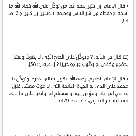
• قال الإمام ابن كثير رحمه الله: من توكَّل على الله كفاه الله ما
أهمه، وحفظه مِن شر الناس وعصمه؛ (تفسير ابن كثير، جـ3، صـ
64).
(2) قال جل شأنه: ? وَتَوَكَّلْ عَلَى الْحَيِّ الَّذِي لَا يَمُوتُ وَسَبِّحْ
بِحَمْدِهِ وَكَفَى بِهِ بِذُنُوبِ عِبَادِهِ خَبِيرًا ? [الفرقان: 58].
• قال الإمام الطبري رحمه الله: يقول تعالى ذكره: وتوكَّل يا
محمد على الذي له الحياة الدائمة التي لا موت معها، فثق
به في أمر ربك، وفوِّض إليه، واستسلم له، واصبر على ما نابك
فيه؛ (تفسير الطبري، جـ17، صـ 479).