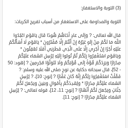
(3) التوبة والاستغفار:
التوبة والمداومة على الاستغفار من أسباب تفريج الكربات:
قال الله تعالى: ? وَإِلَى عَادٍ أَخَاهُمْ هُودًا قَالَ يَاقَوْمِ اعْبُدُوا
اللَّهَ مَا لَكُمْ مِنْ إِلَهٍ غَيْرُهُ إِنْ أَنْتُمْ إِلَّا مُفْتَرُونَ * يَاقَوْمِ لَا أَسْأَلُكُمْ
عَلَيْهِ أَجْرًا إِنْ أَجْرِيَ إِلَّا عَلَى الَّذِي فَطَرَنِي أَفَلَا تَعْقِلُونَ *
وَيَاقَوْمِ اسْتَغْفِرُوا رَبَّكُمْ ثُمَّ تُوبُوا إِلَيْهِ يُرْسِلِ السَّمَاءَ عَلَيْكُمْ
مِدْرَارًا وَيَزِدْكُمْ قُوَّةً إِلَى قُوَّتِكُمْ وَلَا تَتَوَلَّوْا مُجْرِمِينَ ? [هود: 50
- 52]، قال سبحانه حكاية عن نوح صلى الله عليه وسلم: ?
فَقُلْتُ اسْتَغْفِرُوا رَبَّكُمْ إِنَّهُ كَانَ غَفَّارًا ? [نوح: 10]، ? يُرْسِلِ
السَّمَاءَ عَلَيْكُمْ مِدْرَارًا * وَيُمْدِدْكُمْ بِأَمْوَالٍ وَبَنِينَ وَيَجْعَلْ لَكُمْ
جَنَّاتٍ وَيَجْعَلْ لَكُمْ أَنْهَارًا ? [نوح: 11، 12]، قوله تعالى: ? يُرْسِلِ
السَّمَاءَ عَلَيْكُمْ مِدْرَارًا ? [نوح: 11].