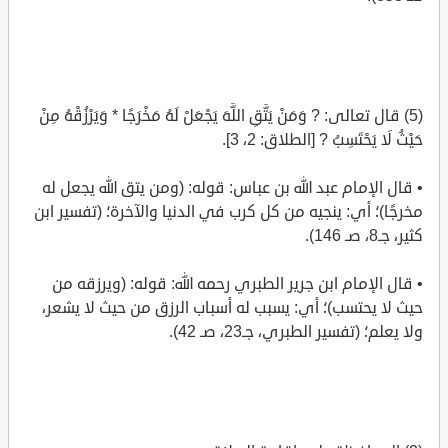
(5) قال تعالى: ? وَمَنْ يَتَّقِ اللَّهَ يَجْعَلْ لَهُ مَخْرَجًا * وَيَرْزُقْهُ مِنْ
حَيْثُ لَا يَحْتَسِبُ ? [الطلاق: 2، 3].
• قال الإمام عبد الله بن عباس: قوله: (ومن يتق الله يجعل له
مخرجًا)؛ أي: ينجيه من كل كرب في الدنيا والآخرة؛ (تفسير ابن
كثير، جـ8، صـ 146).
• قال الإمام ابن جرير الطبري رحمه الله: قوله: (ويرزقه من
حيث لا يحتسب)؛ أي: يسبب له أسباب الرزق من حيث لا يشعر،
ولا يعلم؛ (تفسير الطبري، جـ23، صـ 42).