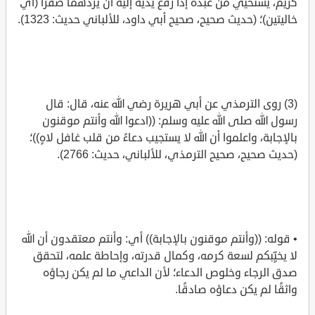
كريم، يستحيي من عبده إذا رفع يديه إليه أن يردَّهما صفرًا (أي
خاليتين)؛ (حديث صحيح، صحيح أبي داود، للألباني حديث: 1323).
(3) روى الترمذي عن أبي هريرة رضي الله عنه، قال: قال
رسول الله صلى الله عليه وسلم: ((ادعوا الله وأنتم موقنون
بالإجابة، واعلموا أن الله لا يستجيب دعاءً من قلب غافل لاهٍ))؛
(حديث صحيح، صحيح الترمذي، للألباني، حديث: 2766).
• قوله: ((وأنتم موقنون بالإجابة)) أي: وأنتم معتقدون أن الله
لا يخيِّبكم لسعة كرمه، وكمال قدرته، وإحاطة علمه، لتحقق
صدق الرجاء وخلوص الدعاء؛ لأن الداعي ما لم يكن رجاؤه
واثقًا لم يكن دعاؤه صادقًا.