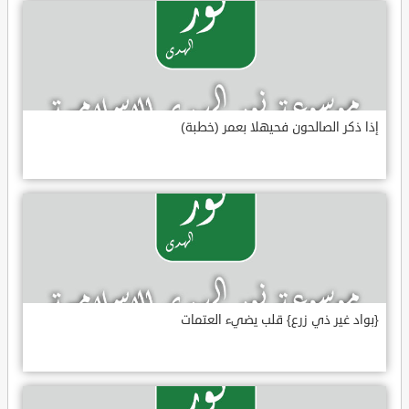
إذا ذكر الصالحون فحيهلا بعمر (خطبة)
{بواد غير ذي زرع} قلب يضيء العتمات