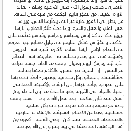
نعم؛ إنه هو، أوَما عرَفتُموه؟ إنه عُوَيمِر بن مالك، أبو الدرداء
الأنصاري، صاحب رسول الله - صلى الله عليه وسلم - العابد
الأواه المُنيب، مَن تتفجَّر يَنابيع الحِكمة مِن قلبِه على لسانه،
مَن يَنظر إلى الأمور نظرةً غير التي يَنظُرها الناس، ويراها
بعين القلب والعقل والشرع. وإذا دَجَتْ ظُلَمُ الخطوبِ أنارَها
برويَّةٍ تحكي ذكاءَ إياسِ وسياسةٍ وفِراسةٍ وكياسةٍ عَظُمَت على
الحُكماءِ والسُّوَّاسِ سَهْلُ الخليقةِ في جليلِ مهابةٍ ثَبتِ العزيمةِ
في احتدامِ البَاسِ أيها السادة الأكارم: كثيرة هي الدروس،
ومُتنوِّعة هي المواعِظ، ومختلفة في عناوينها هي النصائح
الدَّردائيَّة، ودرسُ اليوم بعنوان: وقفة مع الذات، جلسة صراحة
مع النفس. إن الحديث مع النفس، والكلام معها بصراحة،
ومكاشَفتها بالحقائق بكل شفافية ووضوح - لَممَّا يَقف بها
على الصواب، ويأخذ بِيَدِها إلى الرشاد، ويُكسِبها الحمدَ في
الدنيا، والنجاةَ في الآخِرة، وهو ما حدث مع أبي الدرداء يومَ
أسلمَ، فقد كان إسلامه - بعد فضل الله عز وجل - بسبب وقفة
جادَّة مع نفسِه، ومحادَثة صريحة مع ذاته بكل عقلانية
ومنطقية، بعيدًا عن الأحكام المسبقَة، والإملاءات الخارجية،
والضغوطات المختلفة؛ فقد كان - رضي الله عنه - كغيره مِن
أهل الجاهلية، اتخذ صنمًا في بيته يتقرَّب إلى الله بعبادته،