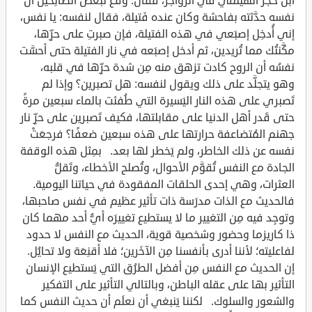
ابن حجَر الهيتمي في الزواجر، فقال: وقَع لبعض الصالِحين أن
نفسه حدَّثته بفاحشة وكان عنده فَتيلة، فقال لنفسه: يا نفس،
إني أُدخِل إصبَعي في هذه الفتيلة، فإن صبرتِ على حرِّها،
مكَّنتُك مما تُريدين، ثم أدخل إصبَعه في نار الفتيلة حتى أحسَّت
نفسُه أن الروح كادت تزهق منه مِن شدة حرِّها في قلبه،
وهو يتجلَّد على ذلك ويقول لنفسه: هل تصبرين؟ وإذا لم
تَصبري على هذه النار اليَسيرة التي طُفئت بالماء سبعين مرةً
حتى قَدر أهل الدنيا على مقابلتها، فكيف تَصبرين على حرِّ نار
جهنم المُتضاعفة حرارتها على هذه سبعين ضعفًا؟ فرجعَتْ
نفسه عن ذلك الخاطر، ولم يَخطر لها بعد. بمِثل هذه الوقفة
الجادة مع النفس تُقوَّم الأحوال، وتُصلح الأخطاء، وتَقلُّ
العثرات، وهي إحدى الحلقات المفقودة في حياتنا اليومية.
فالحديث مع الذات مدرَسة ذات تأثير عظيم في نفس صاحبها،
وتوجِد فيه مِن التغيير ما لا يستطيع تغييرَه أيُّ أحد مهما كان
ذا كاريزما وحضور وشخصية قوية، الحديث مع النفس لا حدود
لفاعليته؛ لأننا أدرى بأنفسنا مِن الآخَرين؛ فلا أقنِعَة ولا تحايُل.
إن الحديث مع النفس مِن أفضل الطرُق التي يَستطيع الإنسان
التأثير بها على عقله الباطن، وبالتالي التأثير على التفكير
والشعور والسلوك. لكننا يَنبغي أن نعلَم أن حديث النفس كما