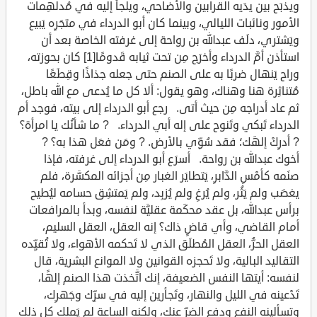
ويذبَح بين يدَيه القرابين والأضاحي، ويلجأ إليه في مُدلهِمات
الأمور ونائبات الليالي، وبينما كان أبو الدرداء في متجَرِه يَبيع
ويَشتري، دلَف عبدالله بن رواحة إلى غرفته الخاصة بعد أن
استأذن أمَّ الدرداء وأخرَج مِن تحت ثيابه قَدومًا[1] كان بحوزته،
وراح يَنهال ضربًا به على الصنم حتى جعله جذاذًا وقِطَعًا
مُتناثِرة هنا وهناك، وهو يقول: ألا كل ما يُدعى مع الله باطل،
ثم عاد أدراجه مِن حيث أتى. رجع أبو الدرداء إلى بيته، فوجد أم
الدرداء تَبكي وتَنوح على إله أبي الدرداء. ? ما شأنُك يا امرأة؟
? أدرِكْ إلهَك؛ فقد سُوِّي بالأرض. ? ومَن فعَل هذا به؟ ?
أخوك عبدالله بن رواحة. أسرَع أبو الدرداء إلى غرفته، فإذا
صنَمه كأمْسِ الدَّابرِ، يَتطايَر الغبار مِن أجزائه المكسَّرة، فلم
يغضَب ولم يَثُر، ولم يُرغِ ولم يُزبِد، ولم يَمتشِق حسامه ليُطيح
برأس عبدالله، بل عقد محكَمة عقليَّة لنفسه، وبدأ بالمرافعات
أمام القاضي، وأي قاضٍ ذاك؟ إنه العقل، العقل السليم،
العقل الحرُّ، العقل المُطلَق الذي لا تَحكمه الأهواء، ولا تُقيِّده
التقاليد البالية، ولا تَحجزه القوانين ولا الموانع البشرية، قال
لنفسه: أيتها النفس الضعيفة، إنك اتَّخذت هذا الصنم إلهًا،
تَدْعينه في الليل والنهار، وتَجأرين إليه في سرِّك وجَهرِك،
وتسألينه النفع ودفع الضرِّ عنك، ولكنه الساعة لم يَملك كل ذلك