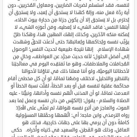
لنفسه، فقد استسلم لضربات الضاربين، ومعاول المُخربين، دون
أية ردَّة فعل منه، وإلهٌ كهذا لا يستحق أن يُعبَد، ولا يَستحِق أن
يُحترَم، بل لا يَستحِق إلا أن يكون جزءًا مِن حجارة بيوت الخلاء،
أيتها النفس: فاقد الشيء لا يُعطيه، ومَن أعوَزه الشيء، لا
يُمكنه منحُه الآخَرين، وكذلك إلهك المهين هذا، وهكذا ظلَّ
يؤنِّب نفسه ويُحاكمها ويُعاتبها؛ حتى أذعنَت للحقِّ وشهدت
شهادة الإسلام. إنها نتيجة طبيعية لحديث النفس؛ الوصول
إلى أفضل الحلول؛ لأنه حديث مجرَّد عن العواطف، وخالٍ مِن
المُجامَلات والملاطفات، وهو ما نَفتقِده اليوم في معالَجتِنا
لأخطائنا اليوميَّة، ولو أننا فعلنا ذلك في تناوُلنا لأحوالنا
بالتنظير والتحليل، لاختلف وضعُنا تمامًا، لو أن كل مخطئ أقام
محاكَمة عقلية لنفسه قبل أو بعد الخطأ، لقلَّت نسبة الخطأ أو
انعدمت تمامًا، لو أن المذنب اتَّهم نفسه وأدانها، ونبيُّنا - عليه
الصلاة والسلام - يقول: ((الكيِّس مَن دان نفسه وعمل لِما بعد
الموت، والعاجز مَن أتبع نفسه هواها، ثم تمنَّى على الله))؛
رواه الترمذي وابن ماجه؛ أي: اتَّهمها وحمَّلها المسؤولية
كاملةً دون أن يرمي بها على جهات خارجية، فذلك هو
العاقل، وذلك هو الفَطِن، والسعيد في دُنياه وأُخراه. حكى