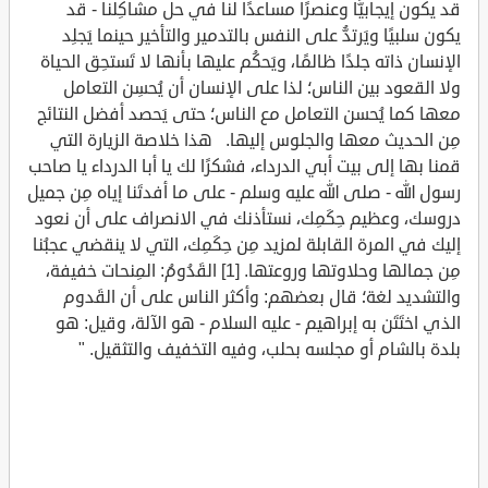
قد يكون إيجابيًّا وعنصرًا مساعدًا لنا في حل مشاكِلنا - قد
يكون سلبيًا ويَرتدُّ على النفس بالتدمير والتأخير حينما يَجلِد
الإنسان ذاته جلدًا ظالمًا، ويَحكُم عليها بأنها لا تَستحِق الحياة
ولا القعود بين الناس؛ لذا على الإنسان أن يُحسِن التعامل
معها كما يُحسن التعامل مع الناس؛ حتى يَحصد أفضل النتائج
مِن الحديث معها والجلوس إليها. هذا خلاصة الزيارة التي
قمنا بها إلى بيت أبي الدرداء، فشكرًا لك يا أبا الدرداء يا صاحب
رسول الله - صلى الله عليه وسلم - على ما أفدتَنا إياه مِن جميل
دروسك، وعظيم حِكَمِك، نستأذنك في الانصراف على أن نعود
إليك في المرة القابلة لمزيد مِن حِكَمِك، التي لا ينقضي عجبُنا
مِن جمالها وحلاوتها وروعتها. [1] القَدُومُ: المِنحات خفيفة،
والتشديد لغة؛ قال بعضهم: وأكثر الناس على أن القَدوم
الذي اختَتَن به إبراهيم - عليه السلام - هو الآلة، وقيل: هو
بلدة بالشام أو مجلسه بحلب، وفيه التخفيف والتثقيل. "