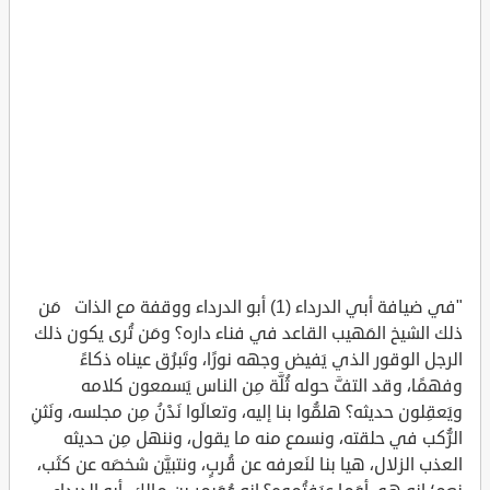
"في ضيافة أبي الدرداء (1) أبو الدرداء ووقفة مع الذات مَن
ذلك الشيخ المَهيب القاعد في فناء داره؟ ومَن تُرى يكون ذلك
الرجل الوقور الذي يَفيض وجهه نورًا، وتَبرُق عيناه ذكاءً
وفهمًا، وقد التفَّ حوله ثُلَّة مِن الناس يَسمعون كلامه
ويَعقِلون حديثه؟ هلمُّوا بنا إليه، وتعالَوا نَدْنُ مِن مجلسه، ونَثنِ
الرُّكب في حلقته، ونسمع منه ما يقول، وننهل مِن حديثه
العذب الزلال، هيا بنا لنَعرفه عن قُربٍ، ونتبيَّن شخصَه عن كثَب،