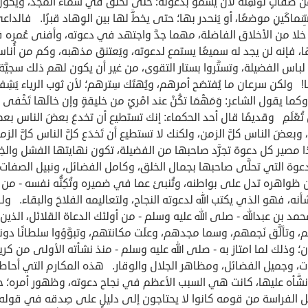
 صفاتٍ تؤهِّله لأن يسموَ بدعوته؛ حتى تحلِّق في سماء المجد، ويكون
سِّماكَينِ موضعًا، أو يَنحدر بها؛ حتى يخطَّ لها بين الوِهاد قبرًا. فالداع
خلا من الأخلاق الفاضلة، مهما جدَّ واجتهد في دعوته، وأفنى عُمره
، فإنه لن يجد له سميعًا يستمع لدعوته، ويَعتنق مذهبه، وكم من أُناس
 لباس الفضيلة، وتستَّروا بستار التقوى، من غير أن يكون لهم ذلك سجيَّة
! ولكن سرعان ما يُفتضَح أمرهم، ويُهتَك سِترهم؛ لأن ثوب الرياء يَشِفّ
وكما يقول الشاعر: وَمَهْمَا تكُنْ عند امْرئٍ من خليقةٍ وإن خالَها تَخْفى
 تُعْلَمِ وقديمًا قال أحد الحكماء: إنك تستطيع أن تخدعَ بعضَ الناس بع
 وبعضَ الناس كلَّ الزمن، ولكنك لا تستطيع أن تَخدَع كلَّ الناس كلَّ الز
مصير كل دعوة تجرَّد صاحبها من الفضيلة، تكون نهايتها الفشل والخِ
دعوة التي تحلَّى صاحبها بجمال الخلق، وكامل الفضائل، ونبيل الصفات،
ظواهره تدل على بواطنه، وتُنبئ عما في ضميره وتُكِنُّه نفسه - من 
نه، فهو الذي يكتب الله لدعوته النجاح، ولتعاليمه الفلاحَ والبقاء. ول
مد بن عبدالله - صلى الله عليه وسلم - من أولئك الدعاة القلائل، الذين ا
 وتألَّق نَجمهم، وسما مجدهم، وعلَت مكانتهم، وتبوَّؤوا سلطانًا دونه
 وذلك لما امتاز به - صلى الله عليه وسلم - منذ نشأته الأولى من كري
، وجميل الفضائل، ومظاهر الجلال والوقار. هذه المكارم التي أحاطه 
نشَّأه عليها، كانت هي السبب الأعظم في نجاح دعوته، وظهور أمره؛ 
 الفراسة من قومه كانوا لا يحتاجون إلى دليلٍ على صِدقه في قوله،