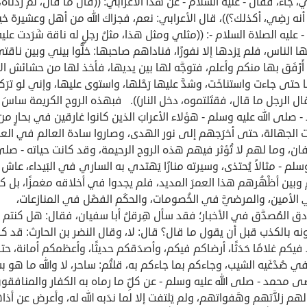
 جاء، فقال - عليه السلام - عن هذا الأعرابي: ((قال ما قال، ثم زدناه،
أنه رضِي، أكذلك؟))، قال الأعرابي: نعم، فجزاك الله من أهل وعشيرة خيرً
 عليه الصلاة السلام -: ((مثلي ومثل هذا، مثلُ رجلٍ له ناقة شَرَدت عليه
عها الناس، فلم يَزدها إلا نفورًا، فناداهم صاحبها: خلُّوا بيني وبين ناقت
َرْفَق بها منكم وأعلم، فتوجَّه لها بين يديها، فأخذ لها من حشائش ال
ا حتى جاءت واستناخَت، وشدَّ عليها رَحْلها، واستوى عليها، وإني لو ترَك
ل الرجل ما قال، فقتَلتموه، دخل النار)). فبهذه الروح الكريمة ساسَ
 صلى الله عليه وسلم - هؤلاء الأعرابَ الذين كانوا غارقين في بحارٍ من
 الجهالة، حتى أخرَجهم إلى نور الهدى، وصاروا سادة العالم في الع
فان، وما لهم لا تُؤثر فيهم هذه الروح الرحيمة، وقد كانت حياته - صلى 
سلم - مثالاً يُحتذى، وسيرته منارًا يَهتدي به الساري في البَيداء، عاش
وبين أظْهُرهم هذا العمرَ المديد، فلم يجدوا في أخلاقه مغمزًا، بل ك
الأمين، والمرضيَّ في الخُصومات، والحكَم الفصْل في المنازعات،
ق المُصدَّق في الأخبار؛ فقد سأل هِرقلُ أبا سفيان، فقال: هل كنتم
ونه بالكذب قبل أن يقول ما قال؟ قال: لا، وقال النضر بن الحارث: قد ك
يكم غلامًا حَدَثًا، أرضاكم فيكم، وأصدَقكم حديثًا، وأعظمكم أمانة، حت
 في صُدْغَيه الشيب، وجاءكم بما جاءكم به، قلتُم: ساحر، لا والله ما هو ب
محمد - صلى الله عليه وسلم - عن كلِّ ما رماه به الكفار والمنافقون
لهم زلاَّتهم وهَفواتهم، ولم يَلتفت إلا لما ندَبه الله له، وأعرض عن أذا