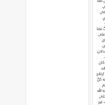
 لها
ي
 في
ٍ
ُ عما
 على
ضَ
من.
ذلان،
كان
قد
رتفَع
 كلُّ
م
الله
حتى
 غير