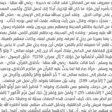
معروف عنه من الفضائل؛ فقد قالت له خديجة - رضي الله عنها - حينم
بأمره أول مرَّة: ما كان الله ليُخزيك أبدًا؛ إنك تَحمل الكَلَّ، وتُكسِب المع
 على نوائب الحق. ولقد أسرَع عبدالله سلام إلى الإيمان به - صلى الله 
 بمجرَّد دعوته، وقال: حين رأيت وجهه، علِمت أنه ليس بوجه كذَّاب. و
من البادية بظاهر المدينة ومعهم بعير يريدون بيْعه، فاشتراه رسول الل
لله عليه وسلم - وقاده إلى المدينة، ودعاهم لقبْض الثمن، فقال بع
بِعنا بعيرنا من رجلٍ لا نَعرفه، ولم نَقبض ثمنه، وكانت معهم ظعينة،
لهم: أنا ضمينته لكم بالثمن؛ فإني أرى وجه رجلٍ مثل البدر، لا يخس ب
اق الفاضلة في الداعي مِلاكُ أمره، ألا ترى إلى قوله تعالى: ? وَلَوْ كُنْ
فَظًّا غَلِيظَ الْقَلْبِ لَانْفَضُّوا مِنْ حَوْلِكَ ? [آل عمران: 159]؟! تخلَّق الرس
ليه وسلم - كما قالت عائشة - رضي الله عنها - بأخلاق القرآن، فكان - 
ليه وسلم - مرآة صادقة لما يحثُّ عليه القرآن من مكارم الأخلاق، وحميد
 فانظر إلى خطابه تعالى له: ? خُذِ الْعَفْوَ وَأْمُرْ بِالْعُرْفِ وَأَعْرِضْ عَنِ
الْجَاهِلِينَ ? [الأعراف: 199]. وقد بيَّن معناها بقوله: ((أن تصِل مَن قطعك،
َن حرَمك، وتعفو عمن ظلمك))، وقوله: ? فَاصْبِرْ كَمَا صَبَرَ أُولُو الْعَزْ
مِنَ الرُّسُلِ ? [الأحقاف: 35]، ? وَلَمَنْ صَبَرَ وَغَفَرَ إِنَّ ذَلِكَ لَمِنْ عَزْمِ الْأُمُورِ ?
. ثم انظر بعد ذلك كيف أصبحت هذه الصفات سجيَّة له وطبعًا؛ حتى إنه ص
وة قريش وأذى الجاهلية، وتحمَّل الشدائد منهم، فلما أظفَره الله ع
ه فيهم، ما زاد على أن قال: ((اذهبوا فأنتم الطُّلقاء، وإني أقول كما 