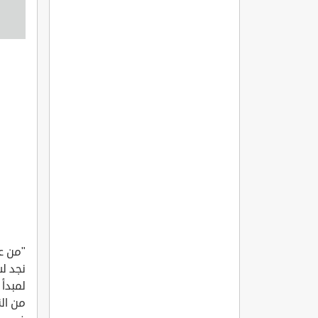
"من عو
نجد لس
لمبدأ 
من الن