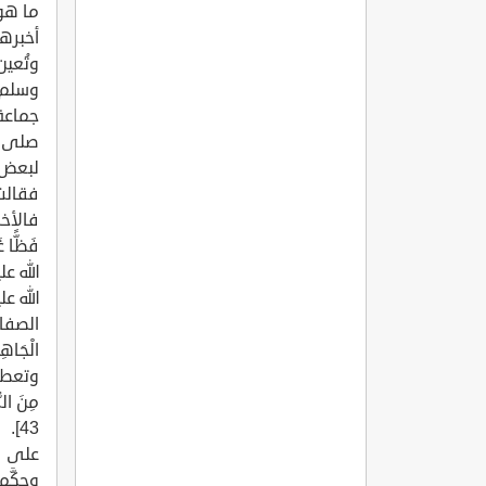
ما هو 
أخبرها 
وتُعين
وسلم -
جماعة 
صلى ا
لبعض: 
فقالت 
فالأخل
الله ع
الله ع
الصفات،
وتعطي م
43]
على قس
وحكَّم