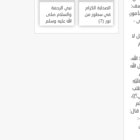
[يوسف:
الصحابة الكرام
نبي الرحمة
أمور،
في سطور من
والسلام صلى
ى -
نور (7)
الله عليه وسلم
ل لا
لله،
 الله
يْهِ
. جاءه أعرابي يطلب
؟))،
ثم
 قال:
: