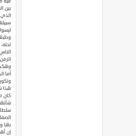
فيه من
بين ال
الذي 
سبيلها
لبِسوا
وطبعًا
تحته، 
الناسِ
الزمن،
وهكذا 
أما ال
وتكون 
هذا شأ
كان مح
شأنهم،
سلطان؛
الصفات
بها و
إن أهل