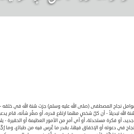
امل نجاح المصطفى (صلى الله عليه وسلم) جرَت سُنة الله في خلقه -
ُنة الله تبديلاً - أن كلَّ شخصٍ مهما ارتفَع قدره، أو صغُر شأنه، قام يدع
جديد، أو فكرة مستحدثة، أو أي أمرٍ من الأمور العظيمة أو الحقيرة - ي
جاح في دعوته أو الإخفاق فيها، بقدر ما غُرِس فيه من طبائع، وما رُكِّ