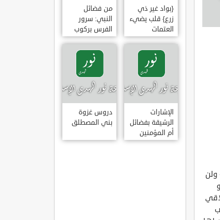
{بواد غير ذي
من فضائل
زرع} قلب يضيء
النبي: سرور
العتمات
الفرس بركوب
النبي وخضوع
البراق له
الإشارات
دروس غزوة
الرشيقة بفضائل
بني المصطلق
أم المؤمنين
عائشة الصديقة
 ولن
و
لاقي
ب