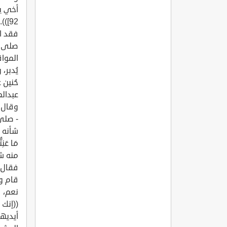
أخي يوسف
92]
فقد ام
صلى ال
المواق
يُدبر،
حُنين 
عبدالم
وقال ع
- صلى 
شأنه - ب
منه شي
فقال: 
قام ود
نعم، ف
((إنك
أيديه