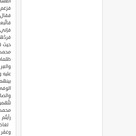
العشي،
فزعَم 
فقال -
فاتَّب
فإني أ
فردَّه
حيث قا
محمد -
ظلمات
والعِر
عليه و
بينهم 
الوفي 
والصاد
تتَّهم
محمد ف
رأيتُم
تغاضى 
وغفَر 