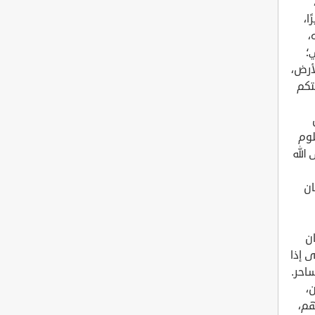
ا،
،
ي؛
أرض،
تكم
لوم
الله
ان
ان
ى إذا
ساحر.
،
هم،