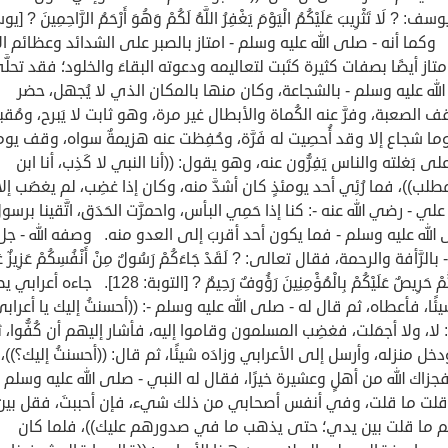
: ? لَا تَثْرِيبَ عَلَيْكُمُ الْيَوْمَ يَغْفِرُ اللَّهُ لَكُمْ وَهُوَ أَرْحَمُ الرَّاحِمِينَ ? 
)). وكما أنه - صلى الله عليه وسلم - امتاز بالصبر على الشدائد وعظائم ال
تاز أيضًا بصفات كثيرة كتَبت لتعاليمه ودعوته البقاءَ والخلود؛ فقد تحلَّ
له عليه وسلم - بالشجاعة، وكان منها بالمكان الذي لا يُجهل، حضر
ف الصعبة، وفرَّ عنه الكُماة والأبطال غير مرة، وهو ثابت لا يَبرح، ومُقب
 وما شجاع إلا وقد أُحصِيت له فَرَّة، وحُفِظت عنه هزيمةٌ سواه، وقف يوم
على بَغلته والناس يَفِرُّون عنه، وهو يقول: ((أنا النبي لا كَذِب، أنا ابن
طلب))، فما رُئِي أحد يومئذٍ كان أشدَّ منه، وكان إذا غضِب، لم يغضَب إلا ا
لي - رضي الله عنه -: كنا إذا حَمِي البأس، واحمرَّت الحَدَق، اتَّقينا برسول
الله عليه وسلم - فما يكون أحد أقربَ إلى العدو منه. وصفه الله - جل
الرَّأفة والرحمة، فقال تعالى: ? لَقَدْ جَاءَكُمْ رَسُولٌ مِنْ أَنْفُسِكُمْ عَزِيزٌ عَلَ
مَا عَنِتُّمْ حَرِيصٌ عَلَيْكُمْ بِالْمُؤْمِنِينَ رَؤُوفٌ رَحِيمٌ ? [التوبة: 128]
ئًا، فأعطاه، ثم قال له - صلى الله عليه وسلم -: ((أحسنتُ إليك يا أعرابي
لا، ولا أجمَلت، فغضِب المسلمون وقاموا إليه، فأشار إليهم أن كُفُّوا، 
خل منزله، وأرسل إلى الأعرابي وزادَه شيئًا، ثم قال: ((أحسنتُ إليك؟))،
جزاك الله من أهلٍ وعشيرة خيرًا، فقال له النبي - صلى الله عليه وسلم -
 قلت ما قلت، وفي أنفس أصحابي من ذلك شيء، فإن أحببتَ، فقل بين
م ما قلت بين يدي؛ حتى يذهب ما في صدورهم عليك))، فلما كان