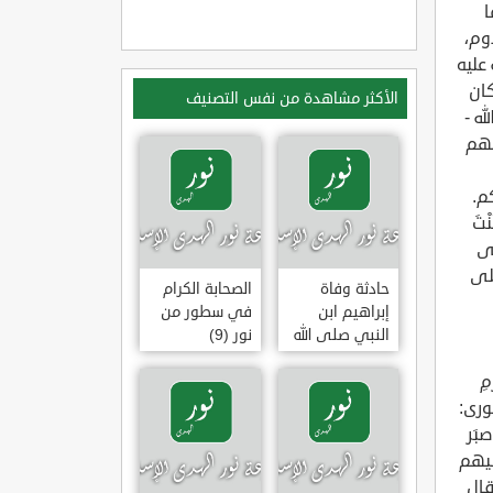
ا
دوم،
عليه
كان
الأكثر مشاهدة من نفس التصنيف
ه -
ضهم
كم.
تَ
ول - صلى
صلى
حادثة وفاة
الصحابة الكرام
إبراهيم ابن
في سطور من
النبي صلى الله
نور (9)
عليه وسلم
مِ
(وقفة تأملية)
 [الشورى:
بَر
ليهم
قال