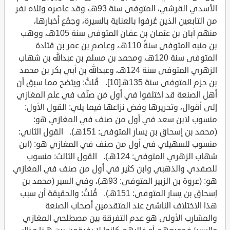
الأسدي القرشي، المتوفى سنة 93هـ، وقد عاصره وتلاه نفر
من التابعين الذين عُرفوا بالعناية بالسيرة، وجمْع أخبارها،
منهم أبان بن عثمان بن عفان المتوفى سنة 105هـ، ووهب
بن منبه المتوفى سنةً 110هـ، وعاصم بن عمر بن قتادة
المتوفى سنة 120هـ، ومحمد بن مسلم بن عبدالله بن شهاب
الزهري المتوفى سنة 124هـ، وعبدالله بن أبي بكر بن محمد
بن حزم المتوفى سنة 135هـ[10]. قُلتُ: ويتضح مما سبق أن
أهل الصنعة قد اختلفوا في أول مَن صنَّف في علم المغازي
إلى أقوال، وتحريرها وفض نزاعها فيما يلي: القول الأول:
منسوب لابن سعد في أول من صنف في المغازي هو:
(محمد بن إسحاق بن يسار المتوفى: 151هـ). القول الثاني:
منسوب للسهيلي في أول من صنف في المغازي هو: (ابن
شهاب الزهري المتوفى: 124هـ). القول الثالث: منسوب
للصفدي والذهبي وابن كثير في أول من صنف في المغازي
هو: (عروة بن الزبير المتوفى: 93هـ)، وفي السير (محمد بن
إسحاق بن يسار المتوفى: 151هـ). قُلتُ: والحقيقة أن سبب
هذا الاختلاف الناشئ عند المتقدمين أصحاب الصنعة
والمشارب الأولى هو عدم التفرقة بين مصطلحي المغازي