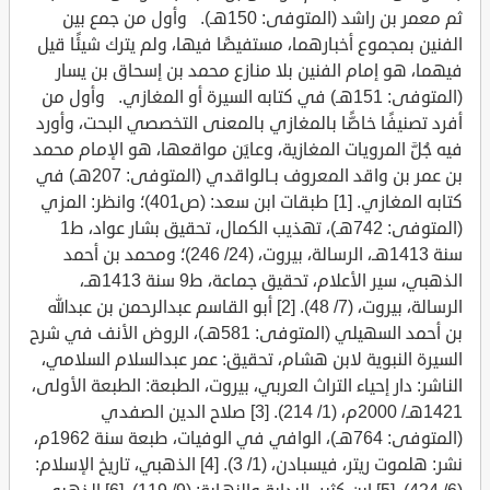
ثم معمر بن راشد (المتوفى: 150هـ). وأول من جمع بين
الفنين بمجموع أخبارهما، مستفيضًا فيها، ولم يترك شيئًا قيل
فيهما، هو إمام الفنين بلا منازع محمد بن إسحاق بن يسار
(المتوفى: 151هـ) في كتابه السيرة أو المغازي. وأول من
أفرد تصنيفًا خاصًّا بالمغازي بالمعنى التخصصي البحت، وأورد
فيه جُلَّ المرويات المغازية، وعايَن مواقعها، هو الإمام محمد
بن عمر بن واقد المعروف بـالواقدي (المتوفى: 207هـ) في
كتابه المغازي. [1] طبقات ابن سعد: (ص401)؛ وانظر: المزي
(المتوفى: 742هـ)، تهذيب الكمال، تحقيق بشار عواد، ط1
سنة 1413هـ، الرسالة، بيروت، (24/ 246)؛ ومحمد بن أحمد
الذهبي، سير الأعلام، تحقيق جماعة، ط9 سنة 1413هـ،
الرسالة، بيروت، (7/ 48). [2] أبو القاسم عبدالرحمن بن عبدالله
بن أحمد السهيلي (المتوفى: 581هـ)، الروض الأنف في شرح
السيرة النبوية لابن هشام، تحقيق: عمر عبدالسلام السلامي،
الناشر: دار إحياء التراث العربي، بيروت، الطبعة: الطبعة الأولى،
1421هـ/ 2000م، (1/ 214). [3] صلاح الدين الصفدي
(المتوفى: 764هـ)، الوافي في الوفيات، طبعة سنة 1962م،
نشر: هلموت ريتر، فيسبادن، (1/ 3). [4] الذهبي، تاريخ الإسلام: