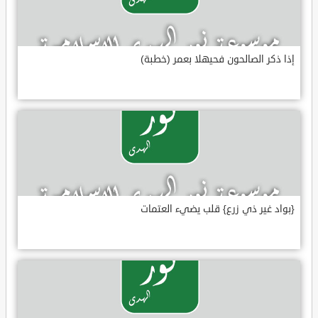
إذا ذكر الصالحون فحيهلا بعمر (خطبة)
{بواد غير ذي زرع} قلب يضيء العتمات