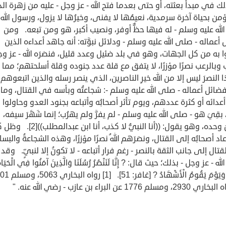
ك في مبدأ بعثته، أو حتى بعدما فتح الله - عز وجل - عليه من زهرة الدن
ؤمن بحياة آخرة سرمدية، نعيمُها لا يفنى، وخيرُها لا يزول، ورسول الله 
له عليه وسلم - له فيها حظٌّ أوفر، ونصيب أكبر، هو ومن تبعه. ومن
أعماله - صلى الله عليه وسلم - ودلائل نبوَّته: أنه جاهد أعداءه الذين
 به من كل الجهات، وهو في بلد ضئيل وعدد قليل، فنصَرَه الله - عز وج
 وبالرعب نصرًا مؤزرًا، لا يتفق مع قلة عدد جنوده وقلة أسلحتهم؛ مما 
 النصرَ ليس إلا من الله خيرِ الناصرين، الذي ينصر رسله والذين اتبعوهم
ائل أعماله - صلى الله عليه وسلم -: شجاعتُه وبأسه في القتال، وما ت
عدائه أو كثرة عددهم، ويوم تأثر أصحابُه وأتباعه بجنود العدو وحاولوا
، بقِيَ هو - صلى الله عليه وسلم - لم يفرَّ ولم يهرُب؛ إنما شَهَرَ سيفه،
وقاتَلَ وحده، وهو يقول: ((أنا النبيُّ لا كذب، أنا اب
د أصحابُه إلى القتال، ونصَرَهم اللهُ نصرًا مؤزرًا، وهذه الشجاعةُ والبسا
تال إلى جانب الثقة بالنصر - رغم فرار أتباعه - لا تكونُ إلا لنبيٍّ. وقد
لله - عز وجل - بذلك؛ حيث قال: ? إِنَّا لَنَنْصُرُ رُسُلَنَا وَالَّذِينَ آمَنُوا فِي الْحَيَاة