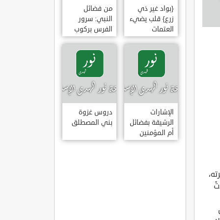
{بواد غير ذي
من فضائل
زرع} قلب يضيء
النبي: سرور
العتمات
الفرس بركوب
النبي وخضوع
البراق له
الإشارات
دروس غزوة
الرشيقة بفضائل
بني المصطلق
أم المؤمنين
عائشة الصديقة
ته،
ْ