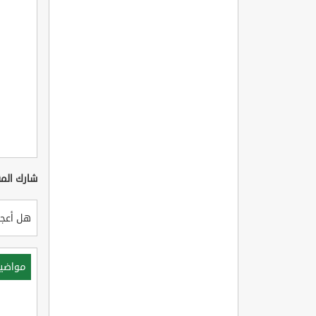
شارك المق
هل أعجب
مواضي