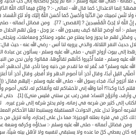
أعماله - صلى الله عليه وسلم -: أنه لم يجنحْ بأصحابه إلى حب الدنيا، ول
ها؛ إنما الاعتدال؛ كما قال الله - تعالى -: ? وَابْتَغِ فِيمَا آتَاكَ اللَّهُ الدَّارَ
َ وَلَا تَنْسَ نَصِيبَكَ مِنَ الدُّنْيَا وَأَحْسِنْ كَمَا أَحْسَنَ اللَّهُ إِلَيْكَ وَلَا تَبْغِ الْفَسَادَ
الْأَرْضِ إِنَّ اللَّهَ لَا يُحِبُّ الْمُفْسِدِينَ ? [القصص: 77]. ومن فضائل أعمال
سلم -: أنه أوضح للأمَّة كيف يعبدون الله - عز وجل - وبيَّن لهم الحلال 
، وفصَّل لهم ما يجوز وما يمتنع من عقود ومناكحَ ومعاملات، ويتجلى
ل حديث النفر الثلاثة، والذي يرويه لنا أنس - رضي الله عنه - حيث قال: 
 رهط إلى بيوت أزواج النبي - صلى الله عليه وسلم - يسألون عن عبادة النب
له عليه وسلم - فلما أُخْبِروا كأنهم تقالُّوها، فقالوا: وأين نحن من النب
له عليه وسلم؟ قد غُفر له ما تقدم من ذنبه وما تأخر، قال أحدهم: أما أ
صلِّي الليل أبدًا، وقال آخر: أنا أصوم الدهر ولا أُفطِر، وقال آخر: أنا أعتز
َ فلا أتزوج أبدًا، فجاء رسول الله - صلى الله عليه وسلم - إليهم فقال: ((أ
قلتم كذا وكذا؟! أما والله إني لأخشاكم لله وأتقاكم له، لكني أصوم وأُ
وأصلي وأرقد، وأتزوَّج النساء؛ فمن رغب عن سنتي فليس م
كتاب إلى كثير من شرعه في زمانه، ولم يحتج شرعُه إلى شرع غيره. ث
لشرعه أصولاً تدل على الحوادث المستقبلة ويستنبط لها الأحكام المعلل
ك كان في فترة بعثته الوجيزة؛ مما دل على إعجازه، وأنه تنزيل من ح
ومن فضائل أعماله - صلى الله عليه وسلم -: سخاؤُه وكرمُه وسَعة عط
ه كان يعطي كلَّ ما عنده ولا يستبقي لنفسِه ولا لأهل بيته شيئًا، سوا