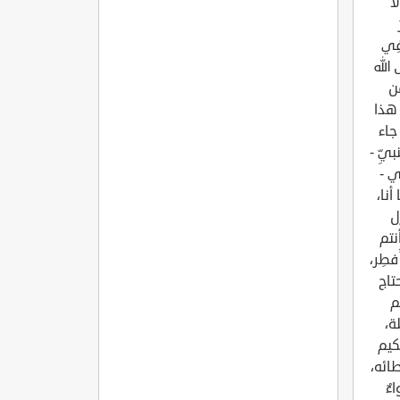
ا
 فِي
ه - صلى الله
من
 هذا
جاء
يِّ -
ي -
نا،
ل
نتم
فطِر،
ني)) [1]. حتى احتاج
م
ة،
كيم
ائه،
ءٌ