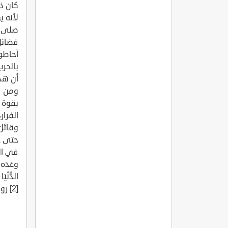
كان ذل
لأنه ي
صلى ال
فضائل 
أحاطوا
بالحرب
أن هذا
ومن فض
بقوة أ
الفرار
حتى عا
في الق
وعَدَه ا
[2] رواه البخاري 2930، ومسلم 1776 عن البراء بن عازب - رضي الله عنه. "