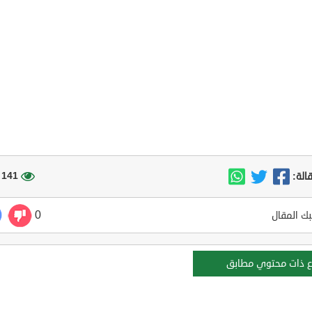
141 مشاهدة
الة:
0
ك المقال
ع ذات محتوي مطابق