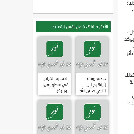
يا؛
-
الأكثر مشاهدة من نفس التصنيف
ل -
يؤكد
.
أثر
ن عبدالمطلب))[2]. وظل كذلك
حادثة وفاة
الصحابة الكرام
لة
إبراهيم ابن
في سطور من
النبي صلى الله
نور (9)
ِ
عليه وسلم
الدُّنْيَا وَيَوْمَ يَقُومُ الْأَشْهَادُ ? [غافر: 51]. [1] رواه البخاري 5063، ومسلم 1401.
(وقفة تأملية)