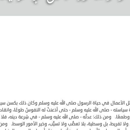
ل الأعمال في حياة الرسول صلى الله عليه وسلم وكان ذلك بحُسن سير
ياسته - صلى الله عليه وسلم - حتى أذعنتْ له النفوسُ طوعًا، وانقادت
وطمعًا. ومن ذلك: عدلُه - صلى الله عليه وسلم - في شِرعة دينه، فلا
ولا تفريط، بل وسطية، بلا تعصُّب ولا تسيُّب، وخير الأمور الوسط. ومن