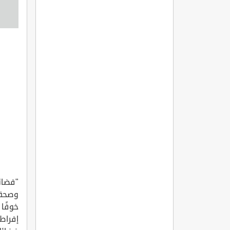
"فضائ
وصحة س
خوفًا 
إفراط 