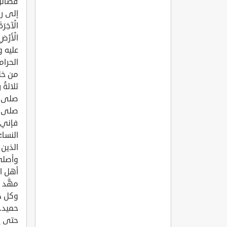
فضائل 
إلى رفض
الْآخِرَة
عليه و
الحرام
من خلا
ثلاثةُ
صلى ال
صلى ال
فإني أ
النساء
الذين 
أهل ال
مهَّد 
وكل ذل
حميد. 
حتى إن