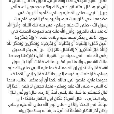
فقال الشيخ النجدي: هذا والله الرأي، القول ما قال الفتى لا
رأي غيره، قال: فتفرقوا على ذلك وهم مجمعون له، فأتى
جبريل النبي - صلى الله عليه وسلم - فأمره ألا يبيت في
مضجعه الذي كان يبيت فيه، وأخبره بمكر القوم، فلم يبت
رسول الله - صلى الله عليه وسلم - في بيته تلك الليلة، وأذن الله
له عند ذلك بالخروج، وأنزل الله عليه بعد قدومه المدينة في
سورة الأنفال يذكر نعمه عليه وبلاءه عنده: ? وَإِذْ يَمْكُرُ بِكَ
الَّذِينَ كَفَرُوا لِيُثْبِتُوكَ أَوْ يَقْتُلُوكَ أَوْ يُخْرِجُوكَ وَيَمْكُرُونَ وَيَمْكُرُ اللَّهُ
وَاللَّهُ خَيْرُ الْمَاكِرِينَ ? [الأنفال: 30] [2]. عن أبي بكر الصديق
رضي الله عنه – في حديثه عن الهجرة - قال: (فارتحلنا بعد ما
مالت الشمس، وأتبعنا سراقة بن مالك، فقلت: أُتينا يا رسول
الله، فقال: لا تحزن إن الله معنا، فدعا عليه النبي صلى الله عليه
وسلم، فارتطمت به فرسه إلى بطنها، فقال: إني أراكما قد
دعوتما عليَّ، فادعوَا لي، فالله لكما أن أرد عنكما الطلب، فدعا
له النبي – صلى الله عليه وسلم - فنجا، فجعل لا يلقى أحدًا إلا
قال كفيتكم ما هنا، فلا يلقى أحدًا إلا رده، قال: ووفَّى لنا)؛
رواه البخاري . قال أنس: ( فكان أول النهار جاهدًا - أي
مبالغًا في البحث والأذى - على نبي الله صلى الله عليه وسلم،
وكان آخرَ النهار مَسْلَحةً له؛ أي: حارسًا له بسلاحه)؛ رواه