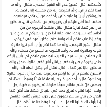
كأحدهم، قال: فصرخ عدو الله الشيخ النجدي، فقال: والله ما
هذا لكم برأي، والله ليخرجنه ربه من محبسه إلى أصحابه،
فليوشكن أن يثبوا عليه حتى يأخذوه من أيديكم، فيمنعوه
منكم، فما آمَن عليكم أن يخرجوكم من بلادكم، قال: فانظروا
في غير هذا، قال: فقال قائل منهم: أخرجوه من بين
أظهركم، تستريحوا منه، فإنه إذا خرج لن يضركم ما صنع وأين
وقع، إذا غاب عنكم أذاه واسترحتم، وكان أمره في غيركم،
فقال الشيخ النجدي: والله ما هذا لكم برأي، ألم تروا حلاوة
قوله وطلاوة لسانه، وأخذ القلوب ما تسمع من حديثه؟ والله
لئن فعلتم، ثم استعرض العرب، ليجتمعن عليكم ثم ليأتين إليكم
حتى يخرجكم من بلادكم، ويقتل أشرافكم، قالوا: صدق والله،
فانظروا بابًا غير هذا . قال: فقال أبو جهل، لعنه الله: والله
لأشيرن عليكم برأي ما أراكم تصرمونه بعد، ما أرى غيره، قالوا:
وما هو؟ قال: نأخذ من كل قبيلة غلامًا شابًّا وسيطًا نهدًا، ثم
يعطى كلُّ غلام منهم سيفًا صارمًا، ثم يضربونه ضربة رجل
واحد، فإذا قتلوه تفرق دمه في القبائل كلها، فلا أظن هذا
الحي من بني هاشم يقوون على حرب قريش كلها، فإنهم
إذا رأوا ذلك قبلوا العقل، واسترحنا وقطعنا عنا أذاه، قال: