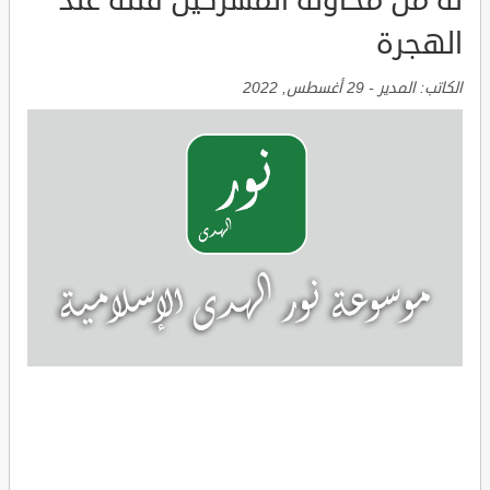
له من محاولة المشركين قتله عند
الهجرة
الكاتب:
المدير
-
29 أغسطس, 2022