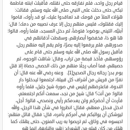
قيام رجل واحد، فلم نفارقه حتى نقتله، فأقبلت ابنته فاطمة
تبكي حتى دخلت على النبي صلى الله عليه وسلم، فقالت:
هؤلاء الملأ من قومك قد تعاقدوا عليك، لو قد رأوك، قاموا
إليك فقتلوك، فليس منهم رجل إلا عرف نصيبه من دمك؛ قال:
أبنيَّه، ائتيني بوضوء؛ فتوضأ، ثم دخل المسجد، فلما رأوه، قالوا:
ها هو ذا، فخفضوا أبصارهم، وسقطت أذقانهم في
صدورهم، فلم يرفعوا إليه بصرًا، ولم يقم إليه منهم رجل،
فأقبل رسول الله صلى الله عليه وسلم حتى قام على
رؤوسهم، فأخذ قبضة من تراب، وقال: شاهت الوجوه، ثم
حصبهم، فما أصاب رجلًا منهم من ذلك الحصى حصاة إلا قتل
يوم بدر؛ رجاله رجال الصحيح[1]. وعنه رضي الله عنه قال: أن
نفرًا من قريش من أشراف كل قبيلة، اجتمعوا ليدخلوا دار
الندوة، فاعترضهم إبليس في صورة شيخ جليل، فلما رأوه
قالوا: من أنت؟ قال: شيخ من نجد، سمعت أنكم اجتمعتم،
فأردت أن أحضركم ولن يعدمكم رأيي ونصحي، قالوا: أجل،
ادخل فدخل معهم، فقال: انظروا في شأن هذا الرجل، والله
ليوشكن أن يواثبكم في أمركم بأمره، قال: فقال قائل منهم:
احبسوه في وثاق، ثم تربصوا به ريب المنون، حتى يهلك كما
هلك من كان قبله من الشعراء: زهير والنابغة، إنما هو