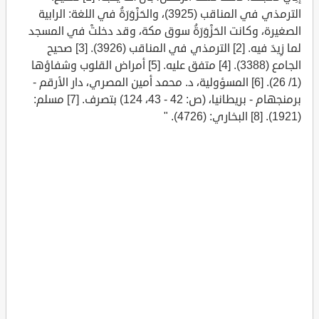
الترمذي في المناقب (3925)، والحَزْوَرَةُ في اللغة: الرابية
الصغيرة، وكانت الحَزْوَرَةُ سوق مكة، وقد دخلتْ في المسجد
لما زِيدَ فيه. [2] الترمذي في المناقب (3926). [3] صحيح
الجامع (3388). [4] متفق عليه. [5] أمراض القلوب وشفاؤها
(1/ 26). [6] المسؤولية، د. محمد أمين المصري، دار الأرقم -
برمنجهام - بريطانيا، (ص: 42 - 43، 124) بتصرف. [7] مسلم:
(1921). [8] البخاري: (4726). "