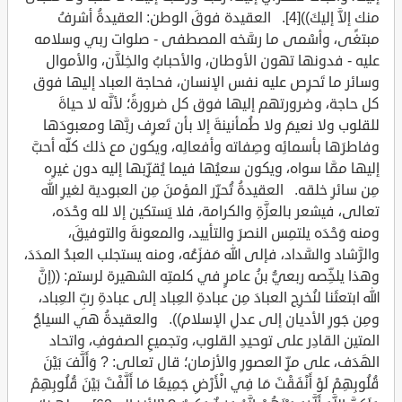
منك إلاَّ إليكَ))[4]. العقيدة فوقَ الوطن: العقيدةُ أشرفُ
مبتغًى، وأسْمى ما رسَّخه المصطفى - صلوات ربي وسلامه
عليه - فدونها تهون الأوطان، والأحبابُ والخِلاَّن، والأموال
وسائر ما تَحرِص عليه نفس الإنسان، فحاجة العباد إليها فوق
كل حاجة، وضرورتهم إليها فوق كل ضرورةً؛ لأنَّه لا حياةَ
للقلوب ولا نعيمَ ولا طُمأنينةَ إلا بأن تَعرِف ربَّها ومعبودَها
وفاطرَها بأسمائِه وصِفاته وأفعالِه، ويكون مع ذلك كلِّه أحبَّ
إليها ممَّا سواه، ويكون سعيُها فيما يُقرِّبها إليه دون غيرِه
مِن سائرِ خلقه. العقيدةُ تُحرِّر المؤمنَ مِن العبودية لغيرِ الله
تعالى، فيشعر بالعزَّةِ والكرامة، فلا يَستكين إلا لله وحْدَه،
ومنه وَحْدَه يلتمِس النصرَ والتأييد، والمعونةَ والتوفيقَ،
والرَّشاد والسَّداد، فإلى الله مَفزَعُه، ومنه يستجلب العبدُ المدَدَ،
وهذا يلخِّصه ربعيُّ بنُ عامرٍ في كلمتِه الشهيرة لرستم: ((إنَّ
الله ابتعثَنا لنُخرِج العبادَ مِن عبادةِ العِباد إلى عبادةِ ربِّ العِباد،
ومِن جَورِ الأديان إلى عدلِ الإسلام)). والعقيدةُ هي السياجُ
المتين القادِر على توحيدِ القلوب، وتجميعِ الصفوفِ، واتحاد
الهَدَف، على مرِّ العصورِ والأزمان؛ قال تعالى: ? وَأَلَّفَ بَيْنَ
قُلُوبِهِمْ لَوْ أَنْفَقْتَ مَا فِي الْأَرْضِ جَمِيعًا مَا أَلَّفْتَ بَيْنَ قُلُوبِهِمْ