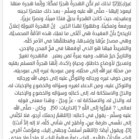
غيرَكِ))[2]؛ لذلك لم تكُنِ الهجرةُ هَجرًا لمكَّةَ؛ وإنَّما هجرة منها
ليعودَ إليها - صلَّى الله عليه وسلَّم - بعدَ ذلك منتصرًا لدِينه
وعقيدتِه، حيث كانتِ الهجرةُ بحقٍّ فتحًا مبينًا، ونصرًا عزيزًا،
ورِفعةً وتمكينًا، وظهورًا لهذَا الدِّين. إنَّ الهجرةَ النبويَّة إعلانٌ
تاريخيٌّ بأنَّ العقيدةَ هي أغْلَى ما تملِك هذه الأمَّةُ المحمديَّة،
وهي مصدرُ عزِّها ورُشدِها، ومُنطلقُها في الأمرِ كلِّه،
والتفريطُ فيها هو الذي أوقعها في فخِّ المِحن والإحن،
والتاريخُ خيرُ شاهد، وفيه عِبرةٌ لمَن يعتبر. فالهجرة تغييرٌ
وتعديلٌ لأوضاعٍ خاطئةٍ، وحياةٍ راكدة، إنَّها هجرةُ المسلم بقلبِه
من محبَّة غيرِ الله إلى محبَّتِه، ومِن عبودية غيرِه إلى عبوديتِه،
ومِن خوفِ غيرِه ورجائِه والتوكُّلِ عليه إلى خوفِ الله ورجائِه
والتوكلِ عليه، ومِن الدعاءِ لغيرِه وسؤاله والخضوع والإخبات له،
والذلِّ والاستكانة له، إلى دُعائِه وسؤالِه والخضوعِ والإخبات
له، والذل له، والاستكانة له - عزَّ وجلَّ - وهذا معنى قولِه
تعالى: ? فَفِرُّوا إِلَى اللَّهِ ? [الذاريات: 50]. وكان - صلَّى الله
عليه وسلَّم - يقول في دُعائِه: ((اللهمَّ رَحمتَك أرجو، فلا تَكِلْني
إلى نفْسي طرفةَ عينٍ، وأصْلِح لي شأني كلَّه، لا إله إلاَّ أنتَ))
[3]، ويقول أيضًا: ((اللهم أسلمتُ وجهي إليك، وفوَّضتُ أمْري
إليك، وألجأتُ ظهْري إليك، رغبةً ورهبةً إليك، لا ملجأَ ولا منجَى