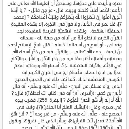
نصرَه وتأييدَه على عدوِّها، وتستحقُّ أن يُعليها الله تعالى على
الأُمم؛ لأنَّها أعلتْ كَلَمته ودِينه، قال - عزَّ مِن قائل -: ? يَا أَيُّهَا
الَّذِينَ آمَنُوا إِنْ تَنْصُرُوا اللَّهَ يَنْصُرْكُمْ وَيُثَبِّتْ أَقْدَامَكُمْ ? [محمد:
7]، فلا نصرَ في الدُّنيا، ولا فوزَ في الآخِرة، إلا بهذه العقيدةِ
الحنيفيَّة السَّمْحة. ولهذه الأهميَّةِ الفريدةِ للعقيدة؛ نجِد
القرآن الكريم لا تَخلو آيةٌ مِن آياته مِن صِفة لله - سبحانَه
وتعالى - أو اسمٍ مِن أسمائِه الحُسنى؛ قال شيخُ الإسلام أحمد
بنُ تيمية - رحمه الله تعالى -: والقرآن فيه مِن ذِكْر أسماء اللهِ
وصفاتِه وأفعالِه أكثر ممَّا فيه مِن ذِكر الأكْل والشُّرْب والنِّكاح
في الجَنَّة، والآيات المتضمِّنة لذِكْر أسماءِ الله وصِفاتِه أعظمُ
قدرًا مِن آياتِ المعاد، فأعظمُ آيةٍ في القرآنِ الكريم آية
الكرسي المتضمِّنة لذلك، كما ثبَت ذلك في الحديثِ الصحيحِ
الذي رواه مسلمٌ، عن النبيِّ - صلَّى الله عليه وسلَّم - أنَّه قال
لأُبيِّ بنِ كعبٍ: ((أتدري أيَّ آية في كتابِ الله أعظمُ؟)) قال: ?
اللَّهُ لَا إِلَهَ إِلَّا هُوَ الْحَيُّ الْقَيُّومُ ? [البقرة: 255]، فضرَب بيدِه
في صدرِه، وقال: ((لِيَهْنِكَ العلمُ أبا المنذرِ))[7]، وثبَت في
الصحيحِ عنه - صلَّى الله عليه وسلَّم - مِن غير وجه أنَّ ? قُلْ هُوَ
اللهُ أَحَدٌ ? تعدِل ثُلُث القرآن[8]، وبشَّر الذي كان يَقرؤها ويقول:
إنِّي لأحبُّها؛ لأنَّها صفة الرحمن، بأنَّ الله يُحبُّه. [1] صحيح: