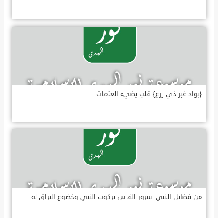
{بواد غير ذي زرع} قلب يضيء العتمات
من فضائل النبي: سرور الفرس بركوب النبي وخضوع البراق له