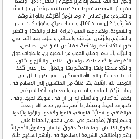
وَلَكِنَّ اللَّهَ أَلَّفَ بَيْنَهُمْ إِنَّهُ عَزِيزٌ حَكِيمٌ ? [الأنفال: 63]. ولهذا؛
فمَع خلَل العقيدةِ، يَنفرِط عِقدُ هذه الأمَّة، وتَصلَى نارَ التشتُّت
والتشرذم؛ قال تعالى: ? وَمَا يُؤْمِنُ أَكْثَرُهُمْ بِاللَّهِ إِلاَّ وَهُمْ
مُشْرِكُونَ ? [يوسف: 106]، والشرك ضياعٌ، وصُوَرُه كثر: السحر
والشعوذة، وادِّعاء عِلم الغيب (قِراءة الطالع والكفِّ)، والتطير
والتشاؤم، والرُّقَّى الشِّركيَّة والتمائم، والحلِف بغير الله... في
صُورٍ لا تكاد تُحصَر ولا تُعدُّ، فضلاً عن الغلوِّ في الصالحين،
والتبرُّك بآثارهم، وطلَب الغوثِ مِن المقبورين، والطواف حولَ
الأضرِحة، والدُّعاء عندها، وتعليق القناديل والسُّرُج والسُّتور،
والذَّبْح عندها ولها، والتمسُّح بها، ويتطوَّر الحال حتى تُتَّخذ
أعيادًا ومنسكًا، وإلى الله المشتكَى! ومِن صُور الخلَل في
التوحيد التي ابتُليت بها فئاتٌ مِن المنتسبين إلى الإسلامِ في
زماننا تَزْعُمُ الثقافة والاستنارة والمعاصَرة: أنَّها لا ترضَى
بحُكم الله تعالى ولا تُسلِّم له، بل إنَّ في قلوبها لحرجًا، وفي
صُدورِها لغيظًا وضيقًا، إذا أُقيم حدٌّ مِن حدود الله ارتعدتْ
فرائصُهم، واشمأزَّتْ قلوبهم، قاموا وقَعَدوا، وأرْغَوا وأزْبَدوا،
ولهم إخوانٌ يُمدُّونهم في الغَي، يَزعُمون الحفاظَ على
حقوقِ الإنسان!! وما ضاعتْ حقوقُ الإنسان وحقوقُ الأُمم إلاَّ
بهم وبأمثالهم، الشريعة الإسلامية في رأيهم السقيمِ ظُلمُ