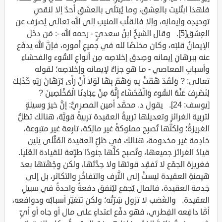
فلهذا ابتُليت بالعِشق، وما يُبتلَى بالعشقِ أحدٌ إلا لنقصِ
توحيدِه وإيمانِه، وإلا فالقلْب المنيب إلى الله تعالى يُصرَف عن
العِشق[5]. وقال الشيخُ ابنُ سعديٍّ - رحمه الله -: مَن دخَل
الإيمانُ قلبَه، وكان مخلصًا لله في جميعِ أمورِه، فإنَّ الله يدفَع
عنه ببرهانِ إيمانه وصِدق إخلاصِه مِن أنواعِ السُّوء والفحشاءِ
وأسبابِ المعاصي - ما هو جزاءٌ لإيمانه وإخلاصِه؛ لقوله
تعالى: ? وَلَقَدْ هَمَّتْ بِهِ وَهَمَّ بِهَا لَوْلا أَنْ رَأَى بُرْهَانَ رَبِّهِ كَذَلِكَ
لِنَصْرِفَ عَنْهُ السُّوءَ وَالْفَحْشَاءَ إِنَّهُ مِنْ عِبَادِنَا الْمُخْلَصِينَ ?
[يوسف: 24]. يقول د. محمَّد أمين المصريُّ: إنَّ خيرَ وسيلةٍ
لتربية الغرائزِ وتعديلها تربيةُ العقيدة تربيةً قويَّة، هنالك تظلُّ
الغريزةُ؛ ولكنَّها تُصبِح مملوكةً غير مالِكة، تابِعة غير متبوعة،
خادِمة غير مخدومة، هنالك في ظلِّ العقيدة المُثْلَى يلين
قيادُ الغرائز جميعها، وتُصبح كلُّها جنودًا طيِّعة للقيادة العُليا.
فغريزة الجمْع لا تَفقِد قوتها ولا حِدَّتَها، ولكن وِجْهَتها بعدَ
هيمنةِ العقيدة ليستْ إلى التَّرف والتفاخُر والتكاثر، بل إلى
خِدمة العقيدة، فالمال يُجمَع ليُنفق دفعةً واحدةً في سبيلِ
العقيدة. والغَضب لا تزول شِرَّتُه؛ ولكن تتغيَّر أسبابُه ودوافعه،
أمَّا دافِعه الفِطري، فهو دفْع اعتداءٍ على مال أو جاه أو أيِّ