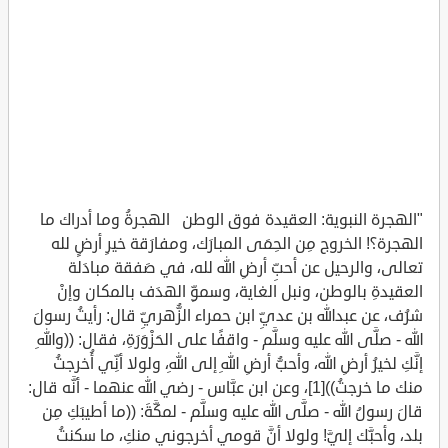
"الهجرة النبوية: العقيدة فوق الوطن الهجرةُ وما أدراك ما
الهجرة؟! الخروج مِن الحِمَى المبارَك، ومفارَقة خيرِ أرضٍ لله
تعالى، والرحيل عن أحبِّ أرضِ الله لله، في صَفقة مبادَلة
العقيدةِ بالوطن، ونبل الغاية، وسموِّ الهدَف بالمكان وإنْ
شرُف، عن عبدالله بن عديِّ ابن حمراء الزُّهريِّ قال: رأيتُ رسولَ
الله - صلَّى الله عليه وسلَّم - واقفًا على الحَزْوَرَةِ، فقال: ((واللهِ
إنَّكِ لخيرُ أرضِ الله، وأحبُّ أرضِ اللهِ إلى اللهِ، ولولا أنِّي أُخرجتُ
منك ما خرجتُ))[1]، وعن ابن عبَّاس - رضي الله عنهما - أنَّه قال:
قالَ رسولُ الله - صلَّى الله عليه وسلَّم - لمكَّةَ: ((ما أطيبَكِ مِن
بلد، وأحبَّك إليَّ! ولولا أنَّ قومي أخرجوني منكِ، ما سكنتُ