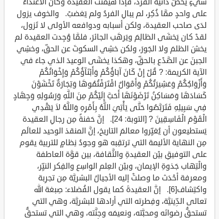
شيءٍ يخصُّ ذاتيةَ الفرْد، فإذا هيمنت العقيدةُ وكان الاعتداءُ
على واحدٍ ممَّا ذُكِر، لم يبالِ الفردُ ولم يَغضبْ. والخوف يزول
لدَى صاحب العقيدة، ولكن أسبابه ودوافعه الأولى لا تَزول،
لقدْ كان يَخشَى الظالِمَ ويَرهَب الجائرَ، فلمَّا وُجِدت العقيدة لم
يخشَ الظلمَ ولا الجَورَ، ولكن خشِي السكوتَ عن الحقِّ، وخشِي
الجبنَ عن الصَّدْع بالحقِّ، وهكذا يخشَى الوعيدَ الذي جاءَ في
الآية الكريمة: ? قُلْ إِنْ كَانَ آبَاؤُكُمْ وَأَبْنَآؤُكُمْ وَإِخْوَانُكُمْ
وَأَزْوَاجُكُمْ وَعَشِيرَتُكُمْ وَأَمْوَالٌ اقْتَرَفْتُمُوهَا وَتِجَارَةٌ تَخْشَوْنَ
كَسَادَهَا وَمَسَاكِنُ تَرْضَوْنَهَا أَحَبَّ إِلَيْكُمْ مِنَ اللَّهِ وَرَسُولِهِ وَجِهَادٍ
فِي سَبِيلِهِ فَتَرَبَّصُوا حَتَّى يَأْتِيَ اللَّهُ بِأَمْرِهِ وَاللَّهُ لاَ يَهْدِي
الْقَوْمَ الْفَاسِقِينَ ? [التوبة: 24]. إنَّ حَفنةً مِن رجالِ العقيدة
يَستطيعون أن يُغيِّروا معالمَ التاريخ، إنَّ المنقذ الوحيد للعالَم
مِن النهاية الأليمة التي ترتقِبه هو وجودُ نِظامٍ للتربية يقوم
على التوفيقِ بيْن العقيدةِ والثَّقافة، بين قوَّة العاطفة
والْتِهاب جَذوةِ الإيمان، وبيْن العِلم الواسِع والفِكر النيِّر،
ومعرفة أحْدَث ما وصلتْ إليه الأجيالُ البشريَّة مِن تجرِبة
واكتِشاف[6]. إنَّ العقيدةَ كما يقول الفُضلاء: صِبغة الله
تعالى الدِّينيَّة، وفِطرته التي أرادها للبشريَّة، وهي التي
تستحقُّ رضوانَه ومحبَّته، ونعيمَه وجنَّته، وهي التي تستحقُّ