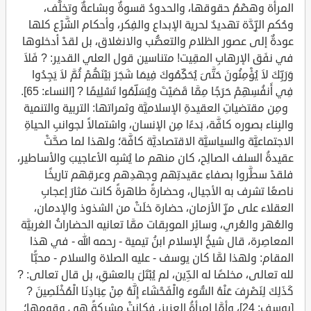
المرأة وهضْمُ حقوقها، والحدودُ قسوةٌ وبشاعةٌ وتخلُّف،
وحُكم الرِّدَّة تهديدٌ لحرية الإبداع والفِكر، وأحكام الشَّرْع كلها
عودةٌ إلى عصور الظلام والتعصُّب والانغلاق، بل لقدْ أدخلوها
في نفَق الإرهابِ المقِيت! متناسين قول العلي القدير: ? فَلاَ
وَرَبِّكَ لاَ يُؤْمِنُونَ حَتَّىَ يُحَكِّمُوكَ فِيمَا شَجَرَ بَيْنَهُمْ ثُمَّ لاَ يَجِدُوا
فِي أَنفُسِهِمْ حَرَجًا مِمَّا قَضَيْتَ وَيُسَلِّمُوا تَسْلِيمًا ? [النساء: 65].
ومِن مقتضياتِ العقيدةِ الإسلاميَّة وثمراتها: التربية والتنمية
والبِناء بصوره كافَّة، بَدءًا مِن الإنسان، واشتمالاً لجوانبِ الحياةِ
الاجتماعيَّة والسياسيَّة الاقتصاديَّة كافَّة؛ ولهذا لما صحَّتْ
عقيدةُ السلف الصالِح، كان منهم ما يُشبِه الأعاجيبَ والأساطير،
فلقدْ سطَّروا بصفاءِ عقيدتِهم وجهدِهم وعرقِهم تاريخًا
ناصعًا تشرف به الأجيال، وحضارةً طاهرةً كانت مَثارَ إعجابِ
العقلاء على مرِّ الأزمان، حضارة خلَتْ من الشذوذ والإدمان،
والعُهر والعُري، وسائِر الموبِقات ممَّا تعانيه الحضاراتُ الغربيَّة
المعاصِرة، قال شيخُ الإسلام ابنُ تيمية - رحمه الله - في هذا
المقام: ولهذا لمَّا كان يوسف - عليه الصلاة والسلام - محبًّا
لله تعالى، مخلصًا له الدِّين، لم يُبْتَلَ بالعشقِ، بل قال تعالى: ?
كَذَلِكَ لِنَصْرِفَ عَنْهُ السُّوءَ وَالْفَحْشَاء إِنَّهُ مِنْ عِبَادِنَا الْمُخْلَصِينَ ?
[يوسف: 24]، وأمَّا امرأةُ العزيزِ، فكانتْ مشركةً هي وقومها؛