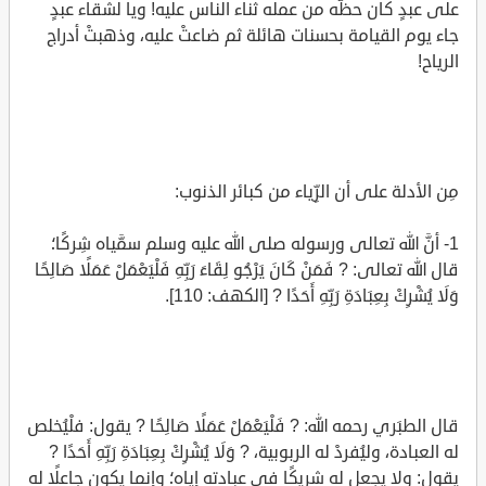
على عبدٍ كان حظُّه من عمله ثناء الناس عليه! ويا لشقاء عبدٍ
جاء يوم القيامة بحسنات هائلة ثم ضاعتْ عليه، وذهبتْ أدراج
الرياح!
مِن الأدلة على أن الرِّياء من كبائر الذنوب:
1- أنَّ الله تعالى ورسوله صلى الله عليه وسلم سمَّياه شِركًا؛
قال الله تعالى: ? فَمَنْ كَانَ يَرْجُو لِقَاءَ رَبِّهِ فَلْيَعْمَلْ عَمَلًا صَالِحًا
وَلَا يُشْرِكْ بِعِبَادَةِ رَبِّهِ أَحَدًا ? [الكهف: 110].
قال الطبَري رحمه الله: ? فَلْيَعْمَلْ عَمَلًا صَالِحًا ? يقول: فلْيُخلص
له العبادة، وليُفردْ له الربوبية، ? وَلَا يُشْرِكْ بِعِبَادَةِ رَبِّهِ أَحَدًا ?
يقول: ولا يجعل له شريكًا في عبادته إياه؛ وإنما يكون جاعلًا له