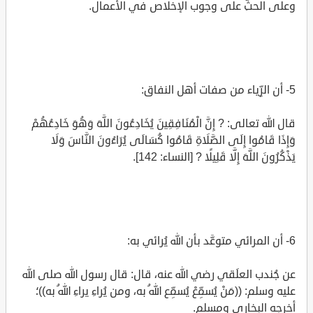
وعلى الحثِّ على وجوب الإخلاص في الأعمال.
5- أن الرِّياء من صفات أهل النفاق:
قال الله تعالى: ? إِنَّ الْمُنَافِقِينَ يُخَادِعُونَ اللَّهَ وَهُوَ خَادِعُهُمْ
وَإِذَا قَامُوا إِلَى الصَّلَاةِ قَامُوا كُسَالَى يُرَاءُونَ النَّاسَ وَلَا
يَذْكُرُونَ اللَّهَ إِلَّا قَلِيلًا ? [النساء: 142].
6- أن المرائي متوعَّد بأن الله يُرائي به:
عن جُندب العلَقي رضي الله عنه، قال: قال رسول الله صلى الله
عليه وسلم: ((مَنْ يُسمِّعْ يُسمِّع اللهُ به، ومن يُراءِ يراءِ اللهُ به))؛
أخرجه البخاري ومسلم.