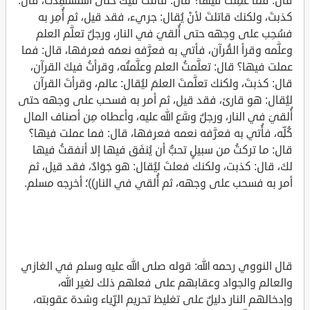
قال: فما عمِلتَ فيها؟ قال: قاتلتُ فيكَ حتى استُشهِدتُ، قال:
كذبتَ، ولكنك قاتلتَ لأنْ يُقال: جريء، فقد قيل، ثم أُمِر به
فسُحِب على وجهه حتى أُلقيَ في النار، ورجلٌ تعلَّم العلم
وعلَّمه وقرأ القُرآن، فأتي به فعرَّفه نعمَه فعرفها، قال: فما
عملت فيها؟ قال: تعلَّمتُ العلم وعلَّمتُه، وقرأتُ فيكَ القرآن،
قال: كذبتَ، ولكنك تعلَّمتَ العلمَ ليُقال: عالم، وقرأتَ القرآن
ليُقال: هو قارئ، فقد قيل، ثم أمر به فسحب على وجهه حتى
أُلقيَ في النار، ورجلٌ وسَّع الله عليه، وأعطاه مِن أصناف المال
كُلِّه، فأُتي به فعرَّفه نعمه فعرفها، قال: فما عملت فيها؟
قال: ما تركتُ من سبيلٍ تحبُّ أن يُنفَق فيها إلا أنفقتُ فيها
لكَ، قال: كذبت، ولكنك فعلتَ ليُقال: هو جَوَادٌ، فقد قيل، ثم
أمر به فسحب على وجهه، ثم أُلقي في النار))؛ أخرجه مسلم.
قال النووي رحمه الله: قوله صلى الله عليه وسلم في الغازي
والعالم والجواد وعقابهم على فعلهم ذلك لغير الله،
وإدخالهم النار دليلٌ على تغليظ تحريم الرِّياء وشدة عقوبته،