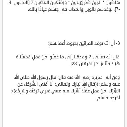
سَاهُونَ * الَّذِينَ هُمْ يُرَاءُونَ * وَيَمْنَعُونَ الْمَاعُونَ ? [الماعون: 4
-7]، توعَّدهم بالويل والعذاب في جهنم عياذًا بالله.
3- أن الله توعَّد المرائين بحبوط أعمالهم:
قال الله تعالى: ? وَقَدِمْنَا إِلَى مَا عَمِلُوا مِنْ عَمَلٍ فَجَعَلْنَاهُ
هَبَاءً مَنْثُورًا ? [الفرقان: 23].
وعن أبي هريرة رضي الله عنه قال: قال رسول الله صلى الله
عليه وسلم: ((قال الله تبارك وتعالى: أنا أغْنى الشُّركاء عن
الشِّرْك، مَنْ عمِل عمَلًا أشْركَ فيه معي غيري تركتُه وشِركَه))؛
أخرجه مسلم.