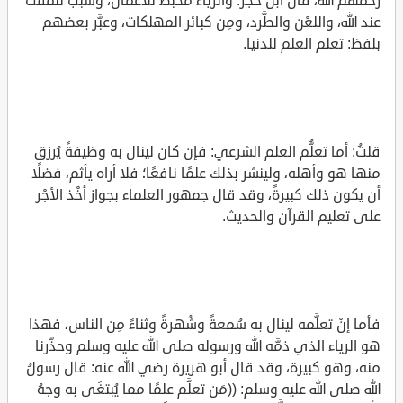
رحمهم الله، قال ابن حجر: والرياءُ مُحبط للأعمال، وسببٌ للمقْت
عند الله، واللعْن والطَّرد، ومِن كبائر المهلكات، وعبَّر بعضهم
بلفظ: تعلم العلم للدنيا.
قلتُ: أما تعلُّم العلم الشرعي: فإن كان لينال به وظيفةً يُرزق
منها هو وأهله، ولينشر بذلك علمًا نافعًا؛ فلا أراه يأثم، فضلًا
أن يكون ذلك كبيرةً، وقد قال جمهور العلماء بجواز أخْذ الأجْر
على تعليم القرآن والحديث.
فأما إنْ تعلَّمه لينال به سُمعةً وشُهرةً وثناءً مِن الناس، فهذا
هو الرياء الذي ذمَّه الله ورسوله صلى الله عليه وسلم وحذَّرنا
منه، وهو كبيرة، وقد قال أبو هريرة رضي الله عنه: قال رسولُ
الله صلى الله عليه وسلم: ((مَن تعلَّم علمًا مما يُبتغَى به وجهُ