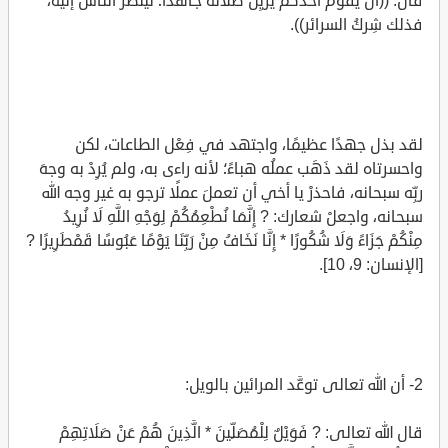
قال: ((أنْ يقومَ أحدُكم يُزيِّن صلاته جاهدًا؛ لينظُرَ الناسُ إليه،
فذلك شِركُ السرائر)).
لقد بذل جهدًا عظيمًا، واجتهد في فِعْل الطاعات، لكن
واحسرتاه لقد ذَهَب عملُه هباءً؛ لأنه راءى به، ولم يُرِدْ به وجهَ
ربِّه سبحانه، فاحذرْ يا أخي أن تعملَ عملًا ترجو به غير وجه الله
سبحانه، واجعلْ شعارك: ? إِنَّمَا نُطْعِمُكُمْ لِوَجْهِ اللَّهِ لَا نُرِيدُ
مِنْكُمْ جَزَاءً وَلَا شُكُورًا * إِنَّا نَخَافُ مِنْ رَبِّنَا يَوْمًا عَبُوسًا قَمْطَرِيرًا ?
[الإنسان: 9، 10].
2- أن الله تعالى توعَّد المرائين بالويل:
قال الله تعالى: ? فَوَيْلٌ لِلْمُصَلِّينَ * الَّذِينَ هُمْ عَنْ صَلَاتِهِمْ