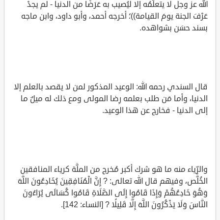
الله عز وجل لا يتعلَّمُه إلا ليُصيب به عَرَضًا من الدنيا - لم يجدْ
عَرْفَ الجنة يومَ القيامة))؛ أخرجه أحمد، وأبو داود، وابن ماجه
بسند حسَن بشواهده.
قال السندي رحمه الله: الوعيد المذكور لمن لا يقصد بالعلم إلا
الدنيا، وأما مَن طلب بعلمه رِضا المولى ومع ذلك له ميلٌ ما
إلى الدنيا - فخارج عن هذا الوعيد.
والرِّياء منه ما هو شرك أكبر مُخرج من الملَّة كرياء المنافقين
الخُلَّص، وفيهم قال الله تعالى: ? إِنَّ الْمُنَافِقِينَ يُخَادِعُونَ اللَّهَ
وَهُوَ خَادِعُهُمْ وَإِذَا قَامُوا إِلَى الصَّلَاةِ قَامُوا كُسَالَى يُرَاءُونَ
النَّاسَ وَلَا يَذْكُرُونَ اللَّهَ إِلَّا قَلِيلًا ? [النساء: 142].