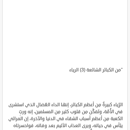
"من الكبائر الشائعة (3) الرياء
الرِّياء كبيرةٌ مِن أعظم الكبائر، إنها الداء العُضال الذي استشرى
في الأُمَّة، وتَمَكَّن مِن قلوب كثير مِن المسلمين، إنه وربِّ
الكعبة مِن أعظم أسباب الشقاء في الدنيا والآخرة، إن المرائي
يبْأس في حياته، ويرى العذاب الأليم بعد وفاته، فواحسرتاه