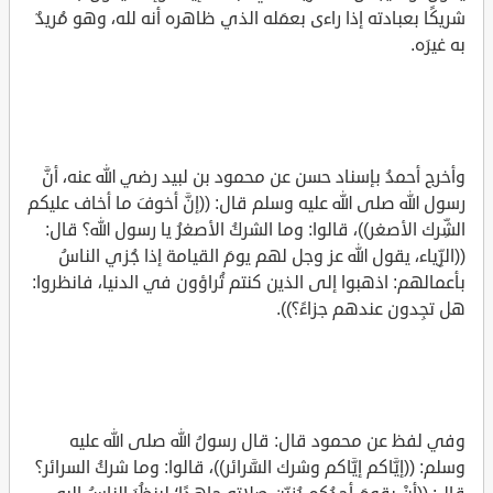
شريكًا بعبادته إذا راءى بعمَله الذي ظاهره أنه لله، وهو مُريدٌ
به غيرَه.
وأخرج أحمدُ بإسناد حسن عن محمود بن لبيد رضي الله عنه، أنَّ
رسول الله صلى الله عليه وسلم قال: ((إنَّ أخوفَ ما أخاف عليكم
الشِّرك الأصغر))، قالوا: وما الشركُ الأصغرُ يا رسول الله؟ قال:
((الرِّياء، يقول الله عز وجل لهم يومَ القيامة إذا جُزي الناسُ
بأعمالهم: اذهبوا إلى الذين كنتم تُراؤون في الدنيا، فانظروا:
هل تجِدون عندهم جزاءً؟)).
وفي لفظ عن محمود قال: قال رسولُ الله صلى الله عليه
وسلم: ((إيَّاكم إيَّاكم وشرك السَّرائر))، قالوا: وما شركُ السرائر؟