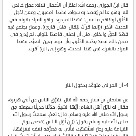
قال ابنُ الجوزي رحمه الله: اعلمْ أن الأعمال ثلاثة: عمَلٌ خالص
لله، وهو ما لم يُقصد به سواه، فهذا المقبولُ، وعمَلٌ لأجل
الخَلْق لولاهم ما عمل؛ فهذا المردود، وهو المراد بقوله في
الحديث الآخر: ((إنما قرأتَ ليُقال: فلان قارئ))، وعملٌ يجتمع فيه
قصْدُ الحقِّ والخلق، مثل أن يُصلي قاصدًا للثواب، ثم يُدرج في
ضمن ذلك قصدَ مِدْحة الخَلْق، وأن يروه بعين التعبُّد، فهذا
المراد بالشرك في هذا الحديث، وهو إلى الردِّ أقرب.
4- أن المرائي متوعَّد بدخول النار:
عن سليمان بن يسار رحمه الله قال: تفرَّق الناس عن أبي هريرة،
فقال له ناتِلُ أهل الشام: أيُّها الشيخُ، حدِّثْنا حديثًا سمِعتَه مِن
رسول الله صلى الله عليه وسلم، قال: نَعَمْ، سمعتُ رسول الله
صلى الله عليه وسلم يقول: ((إن أوَّلَ الناس يُقضى يومَ
القيامة عليه رجلٌ استُشهِد، فأُتي به فعرَّفه نِعَمَه فعَرَفها،