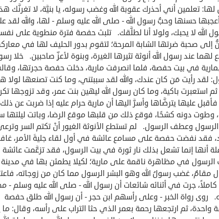
لها: تعلمين أني أحذرك عقوبة الله وغضب رسوله، يا بنيَّة، لا تغرنَّك هذ
عجبها حسنها وحبُّ رسول الله - صلى الله عليه وسلم - لها، والله لقد ع
ل الله لا يحبك، ولولا أنا لطلَّقك. تلبث حفصة فترة منطوية على نفس
ُّ إلى صحبة ضرتها الشابة المرحة؛ لتقوم بدور الحليف لها في معاركه
لهما عند رسول الله أنوثة تثيرها الغيرة، وبنوة لأعزِّ صاحبين. خلا رسول
 بمارية في بيت حفصة، فلما انصرفت مارية، دخلت حفصة حجرتها، وقال
: لقد رأيت مَن كان عندك، والله لقد سببتني، وما كنت تصنعها لولا ه
ثم استعبرت باكية، وما كان رسول الله ليهين بنت عمر، وقد تزوجها تكري
فأقبل عليها يترضَّاها وأسرَّ اليها أن مارية حرام عليه إذا ضربت عن ذلك
 وطوت دونه كشحًا، فوقع ذلك من قلبها موقعَ الرضا، وباتت ليلتها س
الرسول وعطف الرسول. لم تستطع الأنوثة الغيور أنْ تكتم السر وترعى
، فقد نفضت حفصة على مسامع عائشة في أول لقاء جليةَ الأمر، غافلة
ة أنها إنما تشعل بذلك نار ثورة في بيت الرسول، فقد تزعَّمت عائشة
 الرسول في مظاهرة ناقمة على مارية؛ لكيلا يطمئن بها في مدينة
 مقامٌ، غضب رسولُ الله وهو البشر الرسول مما كان من زوجاته، فاعت
كاملاً، جرت في أثنائه شائعات أن رسول الله - صلى الله عليه وسلم - مط
. روى رواة الخبر - وعلى رأسهم ابن حجر - أن رسول الله طلق حفصة
 واحدة، ثم ارتجعها رحمة بعمر الذي حثا التراب على رأسه، وقال: ما ي