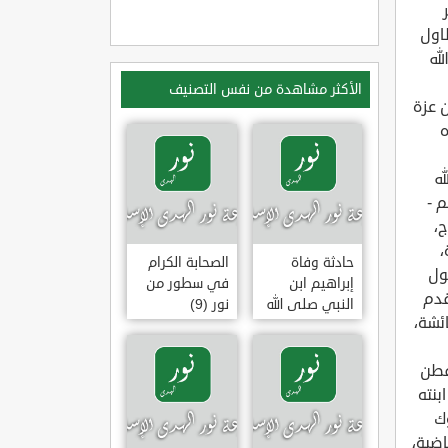
اول
له
الأكثر مشاهدة من نفس التصنيف
 عزة
ه
له
م -
ج،
،
حادثة وفاة
الصحابة الكرام
ول
إبراهيم ابن
في سطور من
قدم
النبي صلى الله
نور (9)
ئشة،
عليه وسلم
(وقفة تأملية)
فطن
بنته
وك
اضبة،