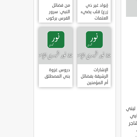
{بواد غير ذي
من فضائل
زرع} قلب يضيء
النبي: سرور
العتمات
الفرس بركوب
النبي وخضوع
البراق له
الإشارات
دروس غزوة
الرشيقة بفضائل
بني المصطلق
أم المؤمنين
عائشة الصديقة
تبني
ابي
اجر