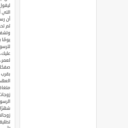
ليقول 
التي أ
أن رسو
ثم تحن
وتشفع 
يومًا
للرسول
عليك، 
لعمر، 
صفحًا،
بقرب 
العهد
متغافل
زوجات
الرسول
شهرًا 
زوجاته
تطليقة