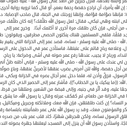
عمر وابنته بعدها، فنزل جبريلُ من الغد على رسول الله - عليه صلوات الله 
إن الله يأمرك أن تراجع حفصة رحمة بعمر، أو قال كما ترويه رواية أخرى: 
فإنها صوَّامة قوَّامة، وإنها زوجتك في الجنة، قال صاحب الإصابة: د
ى ابنته وهي تبكي، فقال: لعل رسول الله طلَّقك؟ إنه كان طلَّقك مرة
 من أجلي، فإن كان طلقك مرة أخرى لا أكلمك أبدًا. وخرج عمر إلى
د قلقًا، فلقي المسلمين هناك ينكتون الحصى مطرقين، ويقولون: طلّ
لله - صلى الله عليه وسلم - نساءه، قصد عمر إلى الخزانة التي يقيم به
ل، وغلامه رباح قائم على عتبتها، فاستأذن عمر في الدخول على الرس
لنداء، ورباح لا يجيب، عندها رفع عمر صوته في أسًى وضراعة: يا رباح،
 لي عندك على رسول الله - صلى الله عليه وسلم - فإني أظنه ظنَّ أني
ن أجل حفصة، والله لئن أمرني بضرب عنقها لأضربنَّ عنقها، وبلغ صوتُه
الرسول، فرَقَّ وأذن له، فلما دخل عمر أجال بصره في الخزانة وبكى، قا
لله: ((ما يبكيك يا بن الخطاب؟))، فأشار عمر إلى الحصير الذي كان الر
ا عليه، وقد أثَّر في جنبه، وإلى قبضة من الشعير، ومثلها من قرظ، ك
في الخزانة من طعام، ثم كفكف عبرته وقال: يا رسول الله، ما يشق ع
 النساء؟ إن كنت طلقتهن، فإن الله معك وملائكته وجبريل وميكائيل، وأ
كر والمؤمنون معك، وقد رد رسول الله على عمر طمأنينته بابتسامة رقي
لق الرسول نساءه، ولكن هجرهن شهرًا، كاد قلب عمر يثب من صدره ف
جًا، واستأذن رسولَ الله أن ينزل إلى المسجد ليعلنها جهرة بصوته الند