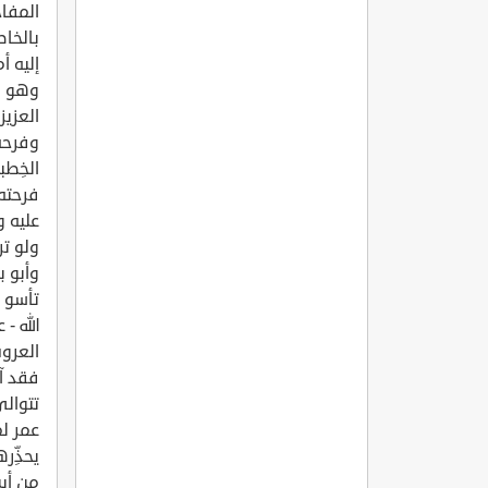
المفاج
بالخاط
إليه أ
وهو ف
العزيز
وفرحة
الخِطب
فرحته،
عليه و
ولو تر
وأبو ب
تأسو ج
الله 
العروس
فقد آل
تتوال
عمر لم
يحذِّر
من أبي