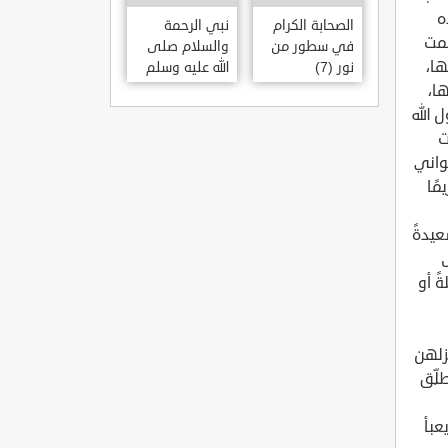
ه
الصحابة الكرام
نبي الرحمة
لمت
في سطور من
والسلام صلى
ها،
نور (7)
الله عليه وسلم
ا،
 الله
ت
واني
مًا
عيدةً
ً أو
زلهن
لِّق
عبأ