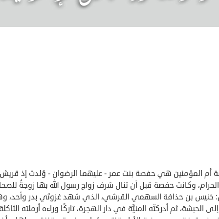
 أم المؤمنين هي حفصة بنت عمر - عليهما الرضوان - وُلدت إذ قريش 
الحرام، وكانت حفصة قبل أن تنال شرف زواج رسول الله بها زوجةً للصح
ل: خنيس بن حذافة السهمي القرشي، الذي شهد غزوتَي بدر وأحد، وه
إلى الحبشة، ثم أدركتْه المنيَّة في دار الهجرة، تاركًا وراءه أرملته الثاكلة