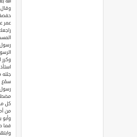
الله ب
وقال: 
حفصة؛ 
عمر عل
راجعك
المسج
رسول ا
الرسو
وكرر ا
استأذن
جئته م
سمْعَ 
رسول ا
مضطجعً
كل ما 
من أمر
وأبو ب
فما ط
وابتها