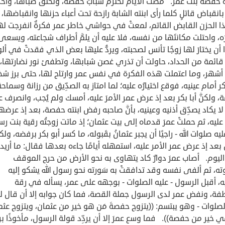
َة حفصة بنت عمر. مضت الأيام تخترم شبابَ حفصة، وتخنق صباها، وأخذ
انقباض قاتلٍ كلما رأى ابنته الشابة رازحة تحت أعباء حزنها وانقباضها
ا الحزن القابض القاتم، لمعتْ في حواشي خاطر عمر فكرةٌ انفرجت له
ُه، واحتلت مكانتَها من نفسه، فلا عليه أن يلمَّ أطراف شجاعته، ويسعى
 أن يختارَ لها زوجًا تأنس لصحبته، ويردُّ عليها بعض الذي فقدتْ في أل
ئمة من الحداد، حاولت أن تذري غصن شبابها، وتطفئ نور نضارتها، نيّ
أشهر، وما اعتملت هذه الفكرة في نفس عمر وارتاح لها، حتى برز 
ر أمام عينيه، فوقع اختيارُه عليه؛ لما امتاز به الصدِّيق من رزانة وسماحة
، ولكنَّ أبا بكر بعد إذ عرض عمر الأمرَ عليه، أمسك ولم يُجب، وانصرف ع
 لا يكاد يصدِّق أذنيه وعينيه، بأنَّ صاحبه رفض ابنته حفصة، بعد إذ عرضه
عليه، ثم حملتْ عمرَ قدماه إلى بيت عثمان؛ إذ ماتت زوجتُه رقية بنت ر
 عليه صلوات الله - راجيًا أن يجبر عثمانُ بقَبوله، ما كسر أبو بكر برفضه، ولك
بعد إذ عرض عمر الأمر عليه، استمهله أيامًا جاءه بعدها فقال: ما أريد 
اليوم. أصاب عمرَ دوارٌ كاد يتهاوى به نحو الأرض من حرج الموقف
، ثم ألفى نفسه وقد تدافقتْ به سَورته نحو رسول الله يشكو إليه
، أقبل الرسول - عليه الصلوات - بوجهه على عمر، يسأله في رقة
ة، ونفض عمر لدى الرسول جملة القصة، فما كان جوابه إلا أن قال له
لصلوات - وهو يبتسم: ((يتزوج حفصةَ مَن هو خير من عثمان، ويتزوج عثما
 خير من حفصة)). فما وسع عمرَ إلا أن يردِّد قولة الرسول، مأخوذًا ب