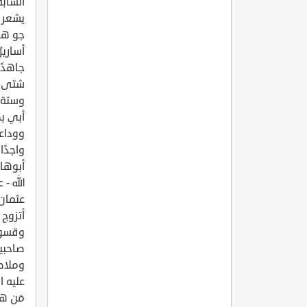
الشابّ
يشعر ب
جو هذ
أسارير
جاهدًا
شتى قا
وستة 
أبي بك
ووداعة
واجدًا
أبوها 
الله -
عثمان 
أتزوج 
وقسوته
صاحبيه
وملاطف
عليه ا
مَن هي