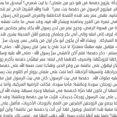
أة: يتزوج حفصة مَن هو خير مِن عثمان؟، يا ليت شعري؟ أيصدق ما يمر
ر، فيتزوج الرسول من حفصة بنت عمر؟ هذا واللهِ الشرفُ الذي لم تتط
مانيه، نهض عمر بعد هذه اللمحة الخاطفة والعرض السريع إلى رسول ال
ي غمرة من الفرح يصافحه ويشكر الله فيه، وقد نسي ما عانت نفسُه
ة من قسوة الرفض، وخرج عمر من لدن رسول الله يكاد يطير بجَناحين من
، ليزف إلى ابنته وإلى أبي بكر وعثمان وجميع أهل المدينة بشرى هذ
ة المباركة. ويشاء الله أن يكون أبو بكر أول مَن يلقى عمر، ويدرك سرَّ
 فيُقبل عليه مهنئًا معتذرًا: لا تجدْ عليِّ يا عمر؛ فإن رسول الله - صلى ال
سلم - ذكر حفصة؛ فلم أكن لأفشي سرَّ رسول الله - صلى الله عليه وسل
كها لتزوجتُها، وانصرف كلاهما إلى ابنته؛ عمر ليهنِّئ حفصه بأكرم زو
كر ليهوِّن على عائشة من وقع الخبر، وهكذا تمت نعمة الله على حفصة
راحها، وتنسيها أتراحها، كما تمت على عثمان بزواج أم كلثوم بنت رس
- عليه صلوات الله. حفصة في بيت الرسول: كان في بيت الرسول قبل م
 زوجتان: سودة وعائشة؛ فأما سودة، فكانت الراضية المرحِّبة، وأما عا
مها أن تكون لها ضرَّة كحفصة في شبابها وعزة نسبها، وشاء الله أن
ى على بيت الرسول زوجاتٌ جديدات، قرَّبت ما بين حفصة وعائشة؛ وقد 
ا يجمع بين الزوجتين الضرتين من ائتمار بالزوجات الأخريات، فأقبل على ا
ها مغبة هذا الائتمار، ويقول لها: أين أنت يا حفصة من عائشة؟ وأين أب
ها؟ ولما علم أنها تراجع رسولَ الله، ذهب إليها في غضب ثائر، وثورة غ