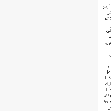
-
أرجع
خل
 ثم
َق
ا
ول،
ل
سول
انا
ليك
نا
قة،
رحة
ي،