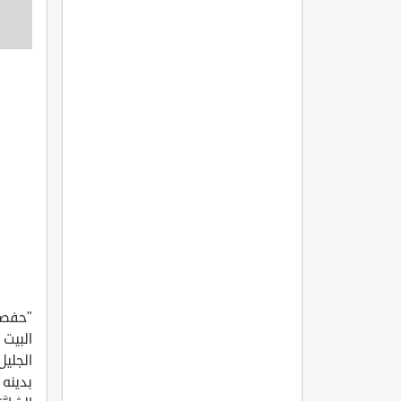
"حفصة
البيت 
الجلي
بدينه 