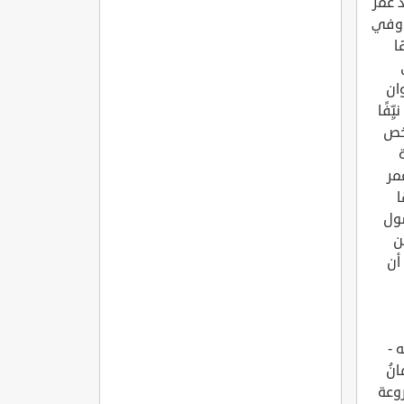
 عمر
، وفي
ا
وان
ِفًا
شخص
مر
ا
سول
ن
أن
 -
نُ
روعة