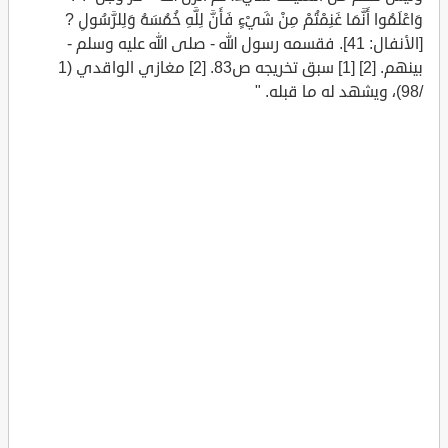
وَاعْلَمُوا أَنَّمَا غَنِمْتُمْ مِنْ شَيْءٍ فَأَنَّ لِلَّهِ خُمُسَهُ وَلِلرَّسُولِ ?
[الأنفال: 41]. فقسمه رسول الله - صلى الله عليه وسلم -
بينهم. [2] [1] سبق تخريجه ص83. [2] مغازي الواقدي (1
/98)، ويشهد له ما قبله. "