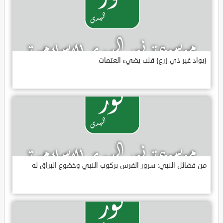
{بواد غير ذي زرع} قلب يضيء العتمات
من فضائل النبي: سرور الفرس بركوب النبي وخضوع البراق له