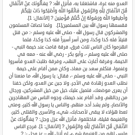
العدو منه غرة، فاشتغلنا به، فأنزل الله: ? يَسْأَلُونَكَ عَنْ الأَنْفَالِ
قُلْ الأَنْفَالُ لِلَّهِ وَالرَّسُولِ فَاتَّقُوا اللَّهَ وَأَصْلِحُوا ذَاتَ بَيْنِكُمْ
وَأَطِيعُوا اللَّهَ وَرَسُولَهُ إِنْ كُنتُمْ مُؤْمِنِينَ ? [الأنفال: 1].
فقسمها رسول الله بين المسلمين[1]. ولما تصافّ المسلمون
والمشركون قال رسول الله - صلى الله عليه وسلم -: من قتل
قتيلاً فله كذا وكذا، ومن أسر أسيراً فله كذا وكذا، فلما
انهزموا كان الناس ثلاث فرق، فرقة قامت عند خيمة النبي -
صلى الله عليه وسلم -، وأبو بكر - رضي الله عنه - معه في
الخيمة، وفرقة أغارت على النهب، وفرقة طلبت العدو فأسروا
وغنموا، فتكلم سعد بن معاذ، وكان ممن أقام على خيمة
النبي - صلى الله عليه وسلم -، فقال: يا رسول الله، ما منعنا أن
نطلب العدو زهادة في الأجر، ولا جبن عن العدو، ولكن خفنا
أن يعرى موضعك، فتميل عليك خيل من خيل المشركين، ورجال
من رجالهم، وقد أقام عند خيمتك وجوه الناس من المهاجرين
والأنصار، ولم يشذ أحد منهم، والناس يا رسول الله كثير، ومتى
تعط هؤلاء لا يبقى لأصحابك، شيء، والأسرى والقتلى كثير،
والغنيمة قليلة، فاختلفوا، فأنزل الله عزل وجل: ? يَسْأَلُونَكَ عَنْ
الأَنْفَالِ قُلْ الأَنْفَالُ لِلَّهِ وَالرَّسُولِ ? [الأنفال: 1]. فرجع الناس
وليس لهم من الغنيمة شيء، ثم أنزل الله – عز وجل -: ?