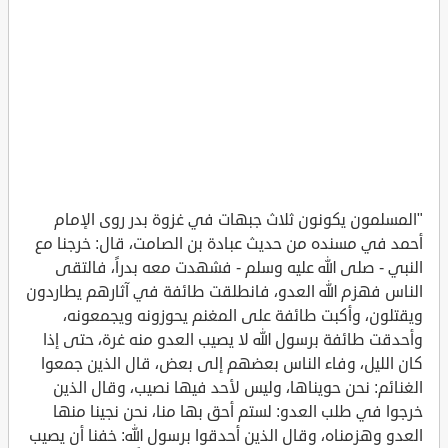
"المسلمون يكونون ثلاث جبهات في غزوة بدر روى الإمام
أحمد في مسنده من حديث عبادة بن الصامت، قال: خرجنا مع
النبي - صلى الله عليه وسلم - فشهدت معه بدراً، فالتقى
الناس فهزم الله العدو، فانطلقت طائفة في آثارهم يطاردون
ويقتلون، وأكبت طائفة على المغنم يحوزونه ويجمعونه،
وأحدقت طائفة برسول الله لا يصيب العدو منه غرة، حتى إذا
كان الليل، وفاء الناس بعضهم إلى بعض، قال الذين جمعوا
الغنائم: نحن حويناها، وليس لأحد فيها نصيب، وقال الذين
خرجوا في طلب العدو: لستم أحق بها منا، نحن نجينا منها
العدو وهزمناه، وقال الذين أحدقوا برسول الله: خفنا أن يصيب