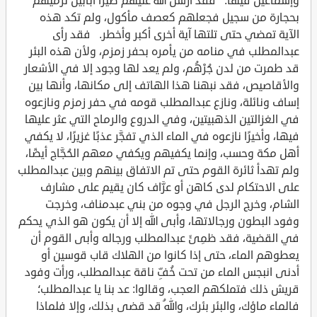
وإسماعيل فيها. فقد أرسل الله عليهم طيرًا أبابيل ترميهم
بحجارة من سجيل فجعلهم كعصف مأكول، ولم تكد هذه
الآية تمضي حتى تلتها آية أخرى أكبر وأخطر. فقد رأى
عبدالمطلب في منامه من يأمره بحفر زمزم، ولأن هذه البئر
قد طمرت من لدن جُرْهُم، ولم يعد لها وجود إلا في الأشعار
والأقاصيص، فقد نبهنا هذا الهاتف إلى مكانها، وأنها بين
إساف ونائلة، ونازع عبدالمطلب قومه في حفر زمزم ونازعوه
في الغزالتين الذهبيتين، وفي الدروع والرماح التي عثر عليها
فيها، وأخيرًا نازعوه في الماء الذي تفجَّر عذبًا غزيرًا، لا يكفي
أهل مكة وحسب، وإنما يكفيهم ويكفي معهم الحُجَّاج أيضًا،
ولم تهدأ ثائرة القوم حتى تم الاتفاق بينهم وبين عبدالمطلب
على الاحتكام لدى كاهن أو عرَّاف كان يقيم على مشارف
الشام، وخرج الرجل في وجوه من بني عبدمناف، وخرجت
وفود البطون ورجالاتها، وأبى الله إلا أن يكون هو الذي يحكم
في القضية، فقد ظمِئَ عبدالمطلب ورجاله وأبى القوم أن
يعطوهم الماء، حتى إذا كانوا من الهلاك قاب قوسين أو
أدنى انبجس الماء من تحت خُفِّ ناقة عبدالمطلب، ورأت وفود
قريش ذلك فتملكهم العجب، وقالوا: عد بنا يا عبدالمطلب؛
فالماء ماؤك، والبئر بئرك، واللهُ قد قضى بذلك، وإلا فلماذا