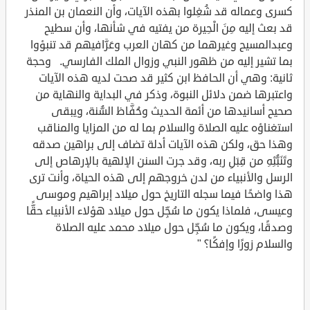
كسرى وعماله قد شُغِلوا بهذه الآيات، وأن النعمان بن المنذر
قد بعث إليه مِنَ الْحِيرة من يفتيه في شأنها، وأن سطيح
وعبدالمسيح وغيرهما من كهان العرب وعَرَّافيهم قد تنبؤوا
بما تشير إليه من ظهور النبي وزوال الملك الفارسي. وحجة
ثانية: وهي أن الحافظ ابن كثير قد صحت لديه هذه الآيات
واعتبرها ضمن دلائل النبوة، وذكر في البداية والنهاية من
صحيح أسانيدها من أئمة الحديث وحُفَّاظ السُّنة، ويبقى
استغناؤه عليه الصلاة والسلام بما له من المزايا والمناقب
وهذا حق، ولكن هذه الآيات أدلة تضاف إلى براهين صدقه
وتَنَبُّئِهِ من قِبَلِ ربه، وقد جرت السنن الإلهية بالإرهاص إلى
الرسل والأنبياء من لدن خروجهم إلى هذه الحياة، وأنت ترى
هذا واضحًا فيما سجله التاريخ حول ميلاد إبراهيم وموسى
وعيسى، فلماذا يكون ما سُجِّل حول ميلاد هؤلاء الأنبياء حقًّا
وصدقًا، ويكون ما سُجِّل حول ميلاد محمد عليه الصلاة
والسلام زورًا وإفكًا؟ "