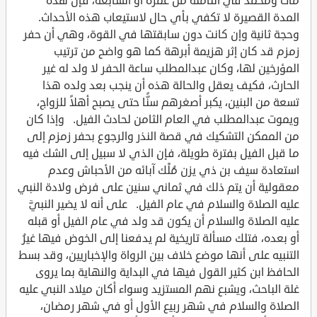
مات ومحمد في الثامنة من عمره أو السابعة، فإن هذه
المدة القصيرة لا تكفي بأي حال لاستيعاب هذه الأحداث.
وحجة ثانية وإن كانت دون سابقتها في القوة، وهي أن حفر
زمزم قد كان إثر هزيمة أبرهة كما هو واضح من ترتيب
المؤرخين لها، وكان عبدالمطلب ساعة الحفر لا ولد له غير
الحارث، فكيف يعقل والحالة هذه أن ينجب بعد ولده هذا
تسعة من البنين، يكبر أصغرهم سنًّا حتى يصبح أهلاً للزواج،
ويموت عبدالمطلب في العام الثامن لحادث الفيل. وإذا كان
من الممكن التشكيك في قصة النذر والرجوع بحفر زمزم إلى
ما قبل الفيل بفترة طويلة، فإن الذي لا سبيل إلى الشك فيه
استعادة سيف بن ذي يزن مُلْك آبائه من الأحباش وعدم
معقولية أن يتم ذلك في ثماني سنين على فرض ولادة النبي
عليه الصلاة والسلام في عام الفيل. على أنه لا يضير النبيَّ
عليه الصلاة والسلام أن يكون قد ولد في عام الفيل أو قبله
أو بعده، فتلك مسألة تاريخية لم يدفعنا إلى الخوض فيها غيرُ
التنبيه على أنها موضع خلاف بين الرواة والإخباريين، وقد بسط
الحافظ ابن كثير القول فيها في البداية والنهاية بما يروى
غلة الباحث، ويشبع نهم المستزيد وسواء أكان ميلاد النبي عليه
الصلاة والسلام في شهر ربيع الأول أو في شهر رمضان،