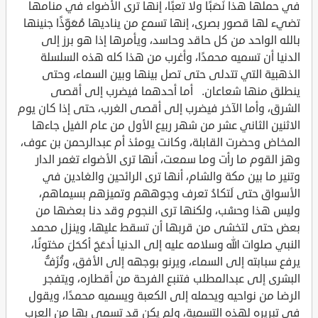
في حملها هذا نَصَبًا ولا تعبًا، إنها ترى الأضواء في منامها
تضيء لها قصور بصرى، إنها تسمع من يناديها مُعَوِّذًا جنينها
بالله الواحد من كل حاقد وحاسد، ويأمرها إذا هو برز إلى
الدنيا أن تسميه محمدًا، وأغرب من هذا كله هذه السلسلة
الذهبية التي تتدلى حتى تصل بينها وبين السماء، وحتى
ينطلق منها شعاعان. أما أحدهما فيضرب إلى أقصى
الشرق، وأما الآخر فيضرب إلى أقصى الغرب، حتى إذا كان يوم
الاثنين الثاني عشر من شهر ربيع الأول من عام الفيل جاءها
المخاض وحضرت القابلة، وكانت يومئذ أم عبدالرحمن بن عوف،
وهز القوم ما رأت وما سمعت، أنها ترى الأضواء تغمر الدار
وتنير ما بين مكة والشام، أنها ترى الرائحين والغادين في
الأسواق حتى لَتكادُ تعرف وجوههم وتميزهم بسيماهم،
وليس هذا وحسْب، ولكنها ترى النجوم وقد دنا بعضها من
بعض حتى لتخشى من قربها أن تسقط عليها، وينزل محمد
النبي صلوات الله وسلامه عليه إلى الدنيا أدعَجَ أكحَلَ مختونًا،
يرفع سبابته إلى السماء، ويرنو بوجهه إلى الأفق، وتُزَفُّ
البشرى إلى عبدالمطلب فتنبع الفرحة من أقطاره، ويتفجر
الرضا من نواحيه ويحمله إلى الكعبة ويسميه محمدًا، ويقول
في تبريره لهذه التسمية، ولم يكن قد تسمى بها من العرب