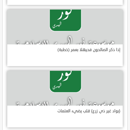
إذا ذكر الصالحون فحيهلا بعمر (خطبة)
{بواد غير ذي زرع} قلب يضيء العتمات