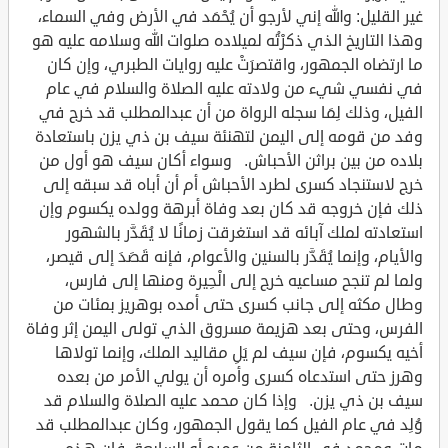
غير القليل: والله إني لأرجو أن يُحْمَد في الأرض وفي السماء،
وهذا التاريخ الذي ذكرْتُه لميلاده صلوات الله وسلامه عليه هو
ما ارتضاه الجمهور، واقتصرَتْ عليه روايات الطبري، وإن كان
في نفسي شيء من ولادته عليه الصلاة والسلام في عام
الفيل، وذلك لِمَا سجله الرواة من أن عبدالمطلب قد خرج في
وفد من قومه إلى اليمن لتهنئة سيف بن ذي يزن باستعادة
بلاده من بين براثن الأحباش. وسواء أكان سيف هو أول من
خرج لاستنجاد كسرى لطرد الأحباش أم أن أباه قد سبقه إلى
ذلك فإن خروجه قد كان بعد وفاة أبرهة وولده يكسوم وإن
استعادته لملك آبائه قد استغرقت زمانًا لا يُقَدَّر بالشهور
والأيام، وإنما يُقَدَّر بالسنين والأعوام، فإنه قَصَدَ إلى قيصر،
ولما لم تنجح مساعيه خرج إلى الْحِيرة ومنها إلى فارس،
وطال مكثه إلى جانب كسرى حتى أمده بوهريز بمئات من
الفرس، وحتى بعد هزيمة مسروق الذي تولى اليمن إثر وفاة
أخيه يكسوم، فإن سيف لم يَلِ مقاليد الملك، وإنما تولاها
وهرز حتى استدعاه كسرى وأمره أن يولي الأمر من بعده
سيف بن ذي يزن. وإذا كان محمد عليه الصلاة والسلام قد
وُلِد في عام الفيل كما يقول الجمهور، وكان عبدالمطلب قد