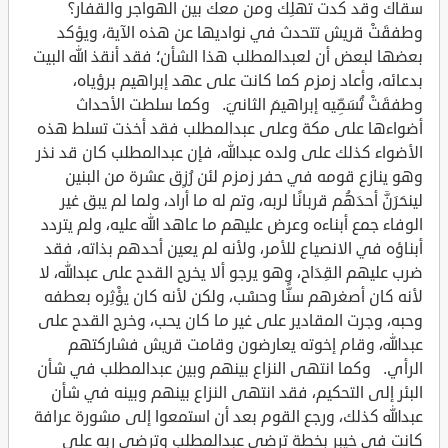
سقاك وقد كدت تهلِك ومن معك بين الهواجر والقفار؟
وطفقَتْ قريش تتحدث في نواديها عن هذه الآية، ويؤكد
بعضها لبعض أن لعبدالمطلب هذا الشأن؛ فقد أنقذ الله البيت
بدعائه، وأعاد زمزم كما كانت على عهد إبراهيم برؤياه،
وطفقَتْ تُسَمِّيه إبراهيمَ الثانيَ. وكما سلطت الأحداث
أضواءها على مكة وعلى عبدالمطلب فقد أخذت تسلط هذه
الأضواء كذلك على ولده عبدالله، فإن عبدالمطلب كان قد نذر
وهو ينازع قومه في حفر زمزم لئن رُزِق عشرة من البنين
لينحَرَنَّ أحدَهُم قربانًا لربه، وتم له ما أراد، ولما لم يبق غير
الوفاء جمع أبناءه وعرض عليهم ما عاهد الله عليه، ولم يتردد
أبناؤه في الانصياع للأمر، ولأنه لم يعين أحدهم بذاته، فقد
ضرب عليهم القِدَاح، وهو يرجو ألا يخرج القدح على عبدالله، لا
لأنه كان أصغرهم سنًّا وحسْب، ولكن لأنه كان يؤْثِره بعطفه
وحبه، وجرت المقادير على غير ما كان يحب، وخرج القدح على
عبدالله، وقام إخوته يعارضون وقامت قريش فشاركتهم
الرأي. وكما انتهى النزاع بينهم وبين عبدالمطلب في شأن
البئر إلى التحكيم، فقد انتهى النزاع بينهم وبينه في شأن
عبدالله كذلك، ورجع القوم بعد أن استمعوا إلى مشورة عرافة
كانت في خيبر بخطة ترضي عبدالمطلب وترضي ربه على