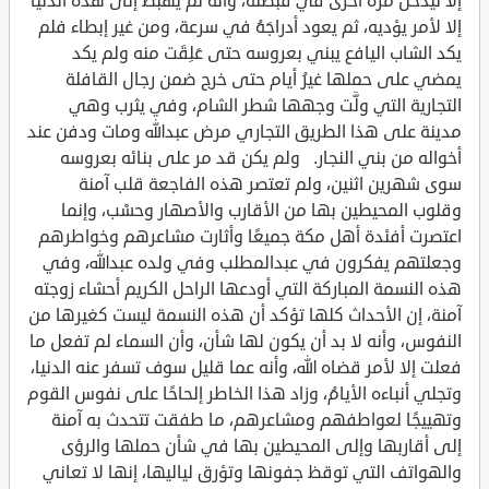
إلا ليدخل مرة أخرى في قبضته، وأنه لم يهبط إلى هذه الدنيا
إلا لأمر يؤديه، ثم يعود أدراجَهُ في سرعة، ومن غير إبطاء فلم
يكد الشاب اليافع يبني بعروسه حتى عَلِقَت منه ولم يكد
يمضي على حملها غيرُ أيام حتى خرج ضمن رجال القافلة
التجارية التي ولَّت وجهها شطر الشام، وفي يثرب وهي
مدينة على هذا الطريق التجاري مرض عبدالله ومات ودفن عند
أخواله من بني النجار. ولم يكن قد مر على بنائه بعروسه
سوى شهرين اثنين، ولم تعتصر هذه الفاجعة قلب آمنة
وقلوب المحيطين بها من الأقارب والأصهار وحسْب، وإنما
اعتصرت أفئدة أهل مكة جميعًا وأثارت مشاعرهم وخواطرهم
وجعلتهم يفكرون في عبدالمطلب وفي ولده عبدالله، وفي
هذه النسمة المباركة التي أودعها الراحل الكريم أحشاء زوجته
آمنة، إن الأحداث كلها تؤكد أن هذه النسمة ليست كغيرها من
النفوس، وأنه لا بد أن يكون لها شأن، وأن السماء لم تفعل ما
فعلت إلا لأمر قضاه الله، وأنه عما قليل سوف تسفر عنه الدنيا،
وتجلي أنباءه الأيامُ، وزاد هذا الخاطر إلحاحًا على نفوس القوم
وتهييجًا لعواطفهم ومشاعرهم، ما طفقت تتحدث به آمنة
إلى أقاربها وإلى المحيطين بها في شأن حملها والرؤى
والهواتف التي توقظ جفونها وتؤرق لياليها، إنها لا تعاني