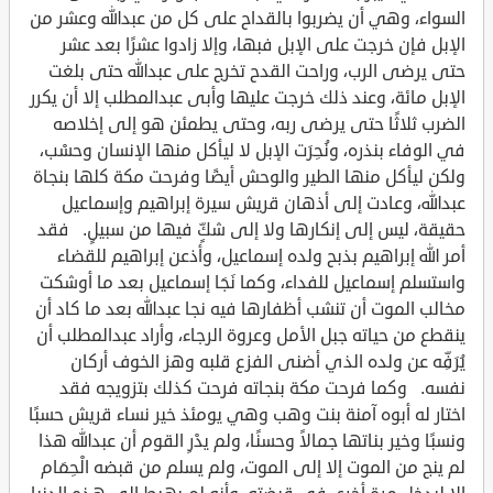
السواء، وهي أن يضربوا بالقداح على كل من عبدالله وعشر من
الإبل فإن خرجت على الإبل فبها، وإلا زادوا عشرًا بعد عشر
حتى يرضى الرب، وراحت القدح تخرج على عبدالله حتى بلغت
الإبل مائة، وعند ذلك خرجت عليها وأبى عبدالمطلب إلا أن يكرر
الضرب ثلاثًا حتى يرضى ربه، وحتى يطمئن هو إلى إخلاصه
في الوفاء بنذره، ونُحِرَت الإبل لا ليأكل منها الإنسان وحسْب،
ولكن ليأكل منها الطير والوحش أيضًا وفرحت مكة كلها بنجاة
عبدالله، وعادت إلى أذهان قريش سيرة إبراهيم وإسماعيل
حقيقة، ليس إلى إنكارها ولا إلى شكٍّ فيها من سبيلٍ. فقد
أمر الله إبراهيم بذبح ولده إسماعيل، وأذعن إبراهيم للقضاء
واستسلم إسماعيل للفداء، وكما نَجَا إسماعيل بعد ما أوشكت
مخالب الموت أن تنشب أظفارها فيه نجا عبدالله بعد ما كاد أن
ينقطع من حياته جبل الأمل وعروة الرجاء، وأراد عبدالمطلب أن
يُرَفِّه عن ولده الذي أضنى الفزع قلبه وهز الخوف أركان
نفسه. وكما فرحت مكة بنجاته فرحت كذلك بتزويجه فقد
اختار له أبوه آمنة بنت وهب وهي يومئذ خير نساء قريش حسبًا
ونسبًا وخير بناتها جمالاً وحسنًا، ولم يدْرِ القوم أن عبدالله هذا
لم ينج من الموت إلا إلى الموت، ولم يسلم من قبضه الْحِمَام