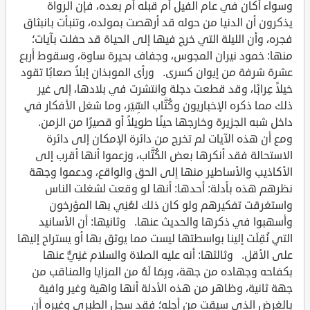
وسواء أكان في عام الفيل أم قبله أم بعده، فإن الرواة
يذكرون أن الدنيا من حوله قد أرهصت بمولده، وتنبأت بانبثاق
فجره، وأن الليلة التي خرج فيها إلى الحياة قد حفلت بآيات؛
منها: خمود نيران المجوس، وجفاف بحيرة ساوة، وسقوط أربع
عشرة شرفة من إيوان كسرى. ورأى الموبذان إبلاً صعابًا تقود
خيلاً عِرابًا، وقد قطعت دجلة وانتشرت في بلادها، إلى غير
ذلك مما ذكره الإخباريون وكُتَّاب السِّيَر، وما شغل الأفكار في
داخل شبه الجزيرة وخارجها حينًا طويلاً أو قصيرًا من الزمن.
ومع أن هذه الآيات لم تخرج من دائرة الإمكان إلى دائرة
الاستحالة فقد أنكرها بعض الكُتَّاب، وزعموا أنها أقرب إلى
الأكاذيب والأساطير منها إلى الحق والواقع، ودعموا وجهة
نظرهم هذه بأدلة: أحدها: أنها لو وقعت لشغلت الناس
واستغرقت تفكيرهم ولو كان ذلك لعُنِي بها المؤرخون
وأسهبوا في ذكرها والحديث عنها. وثانيها: أن الأسانيد
التي نُقِلَت إلينا بواسطتها ليست مما يوثق بها أو يستراح إليها
على الأقل. وثالثها: أنه عليه الصلاة والسلام غنِيٌّ عنها
بكفاحه وجهاده من جهة، وبِمَا لَهُ من المزايا والمناقب من
جهة ثانية، وظاهر من هذه الأدلة أنها واهية وغير وافية
بالغرض الذي سيقت من أجله؛ فقد سجل الطبري وغيره أن