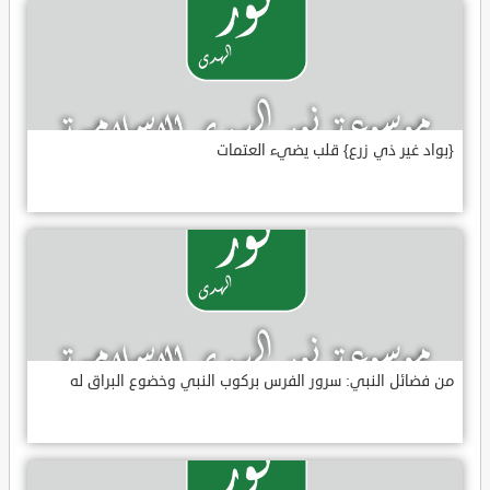
{بواد غير ذي زرع} قلب يضيء العتمات
من فضائل النبي: سرور الفرس بركوب النبي وخضوع البراق له