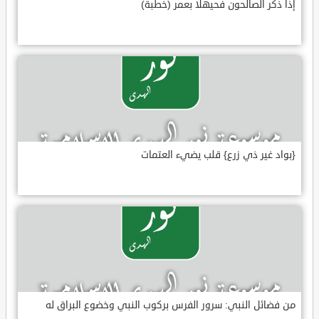
إذا ذكر الصالحون فحيهلا بعمر (خطبة)
{بواد غير ذي زرع} قلب يضيء العتمات
من فضائل النبي: سرور الفرس بركوب النبي وخضوع البراق له