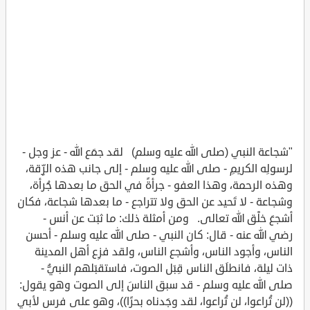
"شجاعة النبي (صلى الله عليه وسلم) لقد جمَع الله - عز وجل -
لرسولِه الكريمِ - صلى الله عليه وسلم - إلى جانب هذه الرِّقة،
وهذه الرحمة، وهذا العفو - جرأةً في الحق ما بعدها جُرأة،
وشجاعة - لا تَحيد عن الحق ولا تتراجع - ما بعدها شجاعة، فكان
أشجعَ خلْق الله تعالى. ومن أمثلة ذلك: ما ثبَت عن أنس -
رضي الله عنه - قال: كان النبي - صلى الله عليه وسلم - أحسن
الناس، وأجود الناس، وأشجع الناس، ولقد فزِع أهل المدينة
ذات ليلة، فانطلَق الناس قِبَل الصوت، فاستقبَلهم النبيُّ -
صلى الله عليه وسلم - قد سبق الناسَ إلى الصوت وهو يقول:
((لن تُراعوا، لن تُراعوا، لقد وجَدناه بحرًا))، وهو على فرس لأبي