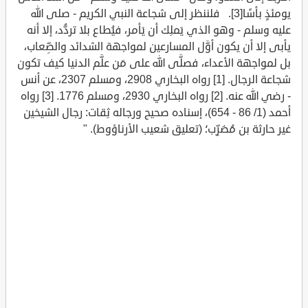
يومئذٍ بأسًا[3]. فلننظر إلى شجاعة النبي الكريم - صلى الله
عليه وسلم - وهو الذي يَملِك أن يَأمر، فيُطاع بلا تردُّد، إلا أنه
يأبى إلا أن يكون أوَّل المسارعين لمواجهة الشدائد والصِّعاب،
بل لمواجهة الأعداء، فصلَّى الله على مَن علَّم الدنيا كيف تكون
شجاعة الرجال. [1] رواه البخاري 2908، ومسلم 2307، عن أنس
- رضي الله عنه. [2] رواه البخاري 2930، ومسلم 1776. [3] رواه
أحمد (1/ 86 - 654)، إسناده صحيح ورجاله ثِقات: رجال الشيخين
غير حارثة بن مُضَرِّب؛ (تعليق شعيب الأرناؤوط). "