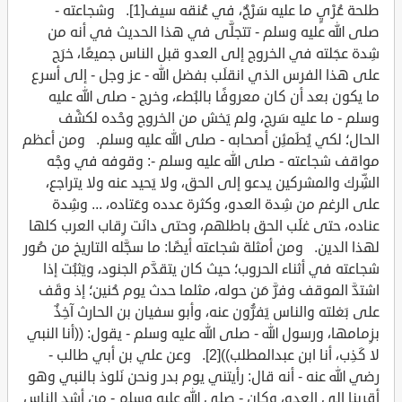
طلحة عُرْيٍ ما عليه سَرْجٌ، في عُنقه سيف[1]. وشجاعته -
صلى الله عليه وسلم - تتجلَّى في هذا الحديث في أنه من
شِدة عجَلته في الخروج إلى العدو قبل الناس جميعًا، خرَج
على هذا الفرس الذي انقلَب بفضل الله - عز وجل - إلى أسرع
ما يكون بعد أن كان معروفًا بالبُطء، وخرج - صلى الله عليه
وسلم - ما عليه سَرج، ولم يَخش من الخروج وحْده لكشْف
الحال؛ لكي يُطَمئِن أصحابه - صلى الله عليه وسلم. ومن أعظم
مواقف شجاعته - صلى الله عليه وسلم -: وقوفه في وجْه
الشِّرك والمشركين يدعو إلى الحق، ولا يَحيد عنه ولا يتراجع،
على الرغم من شِدة العدو، وكثرة عدده وعَتاده، ... وشِدة
عناده، حتى غلَب الحق باطلهم، وحتى دانَت رِقاب العرب كلها
لهذا الدين. ومن أمثلة شجاعته أيضًا: ما سجَّله التاريخ من صُور
شجاعته في أثناء الحروب؛ حيث كان يتقدَّم الجنود، ويَثبُت إذا
اشتدَّ الموقف وفرَّ مَن حوله، مثلما حدث يوم حُنين؛ إذ وقَف
على بَغلته والناس يَفرُّون عنه، وأبو سفيان بن الحارث آخِذٌ
بزِمامها، ورسول الله - صلى الله عليه وسلم - يقول: ((أنا النبي
لا كَذِب، أنا ابن عبدالمطلب))[2]. وعن علي بن أبي طالب -
رضي الله عنه - أنه قال: رأيتني يوم بدر ونحن نَلوذ بالنبي وهو
أقربنا إلى العدو، وكان - صلى الله عليه وسلم - من أشد الناس