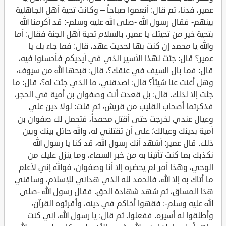
عمير، فدنا، ثم قال: أنعموا صباحاً – وكانت تحية أهل الجاهلية
بينهم- فقال رسول الله -صلى الله عليه وسلم-: قد أكرمنا الله
بتحية خير من تحيتك يا عمير، بالسلام تحية أهل الجنة فقال: أما
والله يا محمد إن كنت بها لحديث عهد، قال: فما جاء بك يا
عمير؟ قال: جئت لهذا الأسير الذي في أيديكم فأحسنوا فيه،
قال: فما بال السيف في عنقك؟، قال: قبحها الله من سيوف،
وهل أغنت عنا شيئاً؟ قال: اصدقني، ما الذي جئت له؟، قال: ما
جئت إلا لذلك. قال: بل قعدت أنت وصفوان بن أمية في الحجر،
فذكرتما أصحاب القليب من قريش، ثم قلت: لولا دين علي
وعيال عندي لخرجت حتى أقتل محمداً، فتحمل لك صفوان بن
أمية بدينك وعيالك؛ على أن تقتلني له، والله حائل بينك وبين
ذلك. قال عمير: أشهد أنك رسول الله، قد كنا يا رسول الله
نكذبك بما كنت تأتينا به من خبر السماء، وما ينزل عليك من
الوحي، وهذا أمر لم يحضره إلا أنا وصفوان، فوالله إني لأعلم
ما أتاك به إلا الله، فالحمد لله الذي هداني للإسلام، وساقني
هذا المساق، ثم شهد شهادة الحق. فقال رسول الله -صلى
الله عليه وسلم-: فقهوا أخاكم في دينه، وأقرئوه القرآن،
وأطلقوا له أسيره. ففعلوا. ثم قال: يا رسول الله، إني كنت