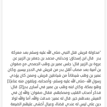
"محاولة قريش قتل النبي صلى الله عليه وسلم بعد معركة
بدر قال ابن إسحاق: وحدثني محمد بن جعفر بن الزبير عن
عروة بن الزبير قال: جلس عمير بن وهب الجمحي مع صفوان
بن أمية بعد مصاب أهل بدر من قريش في الحجر بيسير، وكان
عمير بن وهب شيطاناً من شياطين قريش، وممن كان يؤذي
رسول الله -صلى الله عليه وسلم- وأصحابه، ويلقون منه عناء[1]
وهو بمكة، وكان ابنه وهب بن عمير في أسارى بدر[2]. قال:
فذكر أصحاب القليب ومصابهم، فقال صفوان: والله إن في
العيش بعدهم خير، قال له عمير: صدقت والله، أما والله لولا
دين علي ليس له عندي قضاءً، وعيال أخشى عليهم الضيعة