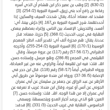
(2/ 630). [2] وهب بن عمير ذكر ابن هشام أن الذي أسره
رفاعة بن رافع أحد بني زريق، السيرة النبوية (2/ 254). [3]
فشحذ له، معناه: أحدّهُ، يقال: شحذت السيف والسكين: إذا
أحددتهما، شرح السيرة النبوية ص167. [4] حرّش بيننا، أي:
أفسد، والتحريش: الإفساد بين الناس، وإغراء بعضهم ببعض.
النهاية في غريب الحديث (1/ 368). [5] حزرنا، معناه: قدّر
عددنا، يقال: هم محزرة ألف أي: تقدير ألف، انظر: المعجم
الوسيط (1/ 170). [6] السيرة النبوية (2/ 254-255)، وأخرجه
الطبراني (17/ 56-57) رقم (117) عن عروة مرسلاً، وقال
الهيثمي في المجمع (8/ 286)، وهو مرسل، وإسناده حسن.
اهـ. قلت: فيه ابن لهيعة أيضاًَ، والراوي عنه من غير العبادلة،
ورواه الطبراني أيضاً (17/ 58) رقم (118). قال ابن حجر في
الإصابة (5/ 36-37): ورواه ابن مندة موصولاً من طريق أبي
الأزهر عن عبد الرزاق عن جعفر بن سليمان عن أبي عمران
الجوني عن أنس أو غيره، وقال ابن مندة: غريب لا نعرفه عن
أبي عمران إلا من هذا الوجه. اهـ. قلت: وإسناده حسن. [7]
العين: هو الذي يرصد أخبار العدو ويتحسسها، ويسمى
الجاسوس، النهاية في غريب الحديث (3/ 331). [8] فدفد: