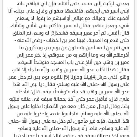
بعدي، لركبت إلى محمد حتى أقتله، فإن لي قبلهم علة،
ابني أسير في أيديهم، فاغتنمها صفوان وقال: علي دينك، أنا
أقضيه عنك، وعيالك مع عيالي أواسيهم ما بقوا، لا يسعني
شيء ويعجز عنهم، فقال له عمير: فاكتم عني شأني وشأنك،
قال: أفعل. ثم أمر عمير بسيفه فشحذ[3] له وسم، ثم انطلق
حتى قدم به المدينة، فبينا عمر بن الخطاب - رضي الله عنه -
في نفر من المسلمين يتحدثون عن يوم بدر، ويذكرون ما
أكرمهم الله به، وما أراهم به من عدوهم، إذ نظر عمر إلى
عمير بن وهب حين أناخ على باب المسجد متوشحاً السيف،
فقال: هذا الكلب عدو الله عمير بن وهب، والله ما جاء إلا لشر،
وهو الذي حرش[4]بيننا وحزرنا [5] للقوم يوم بدر، ثم دخل عمر
على رسول الله -صلى الله عليه وسلم- فقال: يا نبي الله، هذا
عدو الله عمير بن وهب قد جاء متوشحاً سيفه. قال: فأدخله
عليّ، قال: فأقبل عمر حتى أخذ بحمالة سيفه في عنقه فلبّبه
بها، وقال لرجال ممن كان معه من الأنصار: ادخلوا على رسول
الله -صلى الله عليه وسلم- فاجلسوا عنده، واحذروا عليه من
هذا الخبيث، فإنه غير مأمون، ثم دخل به على رسول الله -صلى
الله عليه وسلم-، فلما رآه رسول الله -صلى الله عليه وسلم-
وعمر آخذ بحمالة سيفه في عنقه، قال: أرسله يا عمر، ادن يا