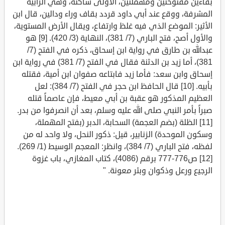
بفاءين مفتوحتين ومهملتين، الأولى ساكنة، وهي الرابية
المشرفة، ووقع عند أبي داود قردد بقاف وراء ودالين، قال ابن
الأثير: الموضع الذي فيه غلظ وارتفاع، ويقال الأرض المستوية،
والأول أصح، فتح الباري (7/ 381)، النهاية (3/ 420). [9] هو
عبدالله بن طارق في رواية ابن إسحاق، ذكره في الفتح (7/
381)، أما زيد بن الدثنة فقال في الفتح (7/ 381) في رواية ابن
إسحاق وابن سعد: فأما زيد فابتاعه صفوان ابن أمية، فقتله
بأبيه. [10] قال الحافظ ابن حجر في الفتح (7/ 384): لعل
العظيم المذكور هو عقبة بن أبي معيط، فإن عاصماً قتله
صبراً بأمر النبي صلى الله عليه وسلم، بعد أن انصرفوا من بدر.
[11] الظلة (بضم العجمة) السحابة، الدبر (بفتح المهملة،
وسكون الموحدة) الزنابير، قيل: ذكور النحل، ولا واحد له من
لفظه، فتح الباري (7/ 384)، وانظر: المعجم الوسيط (1/ 269).
[12] ص776-777 برقم (4086)، كتاب المغازي، باب غزوة
الرجيع ورعل وذكوان وبئر معونة. "