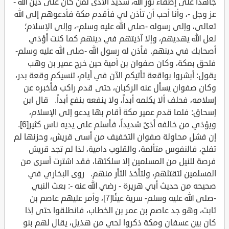
جاهداً على إطفاء نور الله، شديد الأذى لمن كان على دين الله -
عز وجل -، وأنا أحب أن تأذن لي فأقدم مكة فأدعوهم إلى الله
تعالى، وإلى رسوله -صلى الله عليه وسلم-، وإلى الإسلام؛
لعل الله يهديهم، وإلا آذيتهم في دينهم كما كنت أؤذي
أصحابك في دينهم. فأذن له رسول الله -صلى الله عليه وسلم-
فلحق بمكة، وكان صفوان بن أمية حين خرج عمير بن وهب
يقول: أبشروا بواقعة تأتيكم الآن في أيام، تنسيكم وقعة بدر،
وكان صفوان يسأل عنه الركبان، حتى قدم راكب فأخبره عن
إسلامه، فحلف ألا يكلمه أبداً، ولا ينفعه بنفع أبداً. قال ابن
إسحاق: فلما قدم عمير مكة أقام بها يدعو إلى الإسلام،
ويؤذي من خالفه أذىً شديداً، فأسلم على يديه ناس كثير[6].
إن فشل محاولة صفوان التخفيف من أسى قريش، وحزنها لم
تفلح، فالنفوس متألمة، والقلوب دامية، لذا لم تجد قريش
فرصة للنيل من المسلمين إلا سلكتها، فقد اشترت أسرى من
المسلمين لتقتلهم، ولتأخذ الثأر منهم. روى البخاري في
صحيحه من حديث أبي هريرة - رضي الله عنه -: بعث النبي
-صلى الله عليه وسلم- سرية عينًا[7]، وأمر عليهم عاصم بن
ثابت، وهو جد عاصم بن عمر بن الخطاب، فانطلقوا حتى إذا
كان بين عسفان ومكة ذكروا لحي من هذيل، يقال لهم بنو