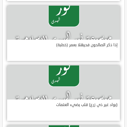
إذا ذكر الصالحون فحيهلا بعمر (خطبة)
{بواد غير ذي زرع} قلب يضيء العتمات