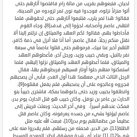
لحيان، فتبعوهم بقريب من مائة رام فاقتصوا آثارهم حتى
أتوا منزلاً نزلوه، فوجدوا فيه نوى تمر تزودوه من المدينة،
فقالوا: هذا تمر يثرب، فتتبعوا آثارهم، حتى لحقوهم، فلما
انتهى عاصم وأصحابه، لجؤوا إلى فدفد[8]، وجاء القوم
فأحاطوا بهم، فقالوا: لكم العهد والميثاق إن نزلتم إلينا ألا
نقتل منكم رجلاً، فقال عاصم: أما أنا فلا أنزل في ذمة كافر،
اللهم أخبر عنا نبيك، فرموهم حتى قتلوا عاصماً في سبعة
نفر بالنبل، وبقي خبيب وزيد، ورجل آخر، فأعطوهم العهد
والميثاق، فلما أعطوهم العهد والميثاق نزلوا إليهم، فلما
استمكنوا منهم حلوا أوتار قسيهم فربطوهم بها، فقال
الرجل الثالث الذي معهما: هذا أول الغدر، فأبى أن يصحبهم
فجرروه وعالجوه على أن يصحبهم، فلم يفعل فقتلوه[9]،
وانطلقوا بخبيب وزيد حتى باعوهما بمكة، فاشترى خبيباً بنو
الحارث بن عامر بن نوفل، وكان خبيب هو قتل الحارث يوم بدر،
فمكث عندهم أسيراً. وفي آخر الحديث: وبعثت قريش إلى
عاصم ليؤتوا بشيء من جسده يعرفونه، وكان عاصم قتل
عظيماً من عظمائهم يوم بدر[10]، فبعث الله عليه مثل
الظلة[11]، من الدبر، فحمته من رسلهم، فلم يقدروا منه على
شيء[12]. [1] عناء: أي شدة ومشقة، انظر: المعجم الوسيط