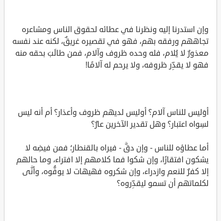
وإن استدرنا إليه ونظرنا في عطائه لحقوق الناس ومشاعره
تجاههم ورفقه بهم، فهو في تقصيره غريقٌ، لكنه عند نفسه
معذورٌ لا يُلام، فله وحده ظروف وآلام، فمن طالَبَ بحقه منه
فهو لا يقدِّر ظروفه، ولا يرحم له آلامًا!
أوَليس للناس آلام؟ أوليس لديهم ظروف وأعذار؟ أم أنه ليس
لسِواه اعتبار؟ وهل تقدير الآخرين عارٌ؟
أما عطاؤه للناس - وإن دقَّ - فيراه بالقنطار؛ فمن فيضِه لا
يشكون افتقارًا، وإن شكوا فما كلامهم إلا افتراء، وما حالهم
إلا كفرٌ للنعم وازدراء، وإن شكروه فهيهات لا يوفُّوه، وأنَّى
لكلماتهم أن تسمو ليقدِّروه؟