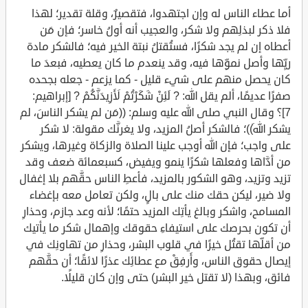
أما عطاء الناس له وإن اجتهدوا، فتقصيرٌ، وقلة تقدير؛ لهذا
فلا ذكر لبذلِهم ولا شكر، والعجيب أنه أولُ خاسر؛ فإن مَن
أعطاه إن لم يجد شكرًا، فستُقتلُ نبتة الخير فيه؛ فالشكر مادة
ريِّها وأصل نموِّها فيه، وقد ينعدم ما كان يعطيه، فبعدَ ما
كان يحصل منهم على شيء قليل - كما يزعم - جعله بجحده
صفرًا عديمًا، ألم يقل الله: ? لَئِنْ شَكَرْتُمْ لَأَزِيدَنَّكُمْ ? [إبراهيم:
7]؟ وقال النبي صلى الله عليه وسلم: ((مَن لم يشكر الناسَ، لم
يشكر اللهَ))؛ فالشكر أصلُ المزيد، ولا يغرنَّك مقولة: لا شكر
على واجب؛ فإن الله أوجب علينا الصلاة والزكاة وغيرها، ويشكر
من أدَّاها وفعلها شكرًا ينمو ويفيض، كسبعمائة ضعف وقد
تزيد وتزيد، وهو الشكور بالمزيد، فأعطِ الناس حقَّهم بلا إغفال
ولا ضير، ليكن حقك منك على بالٍ، ولكن تعامل معه بإغضاء
المسامح، واشكر وبالغ يأتِك المزيد حتمًا؛ لأنه وعد جازم، وحذارِ
أن تكون بحرصك على استيفاءِ حقوقك وإهمال شكر ما يأتيك
من أقلِّها تقتُل خيرًا في قلوب البشر، وحذارِ من تهاونِك في
إيصال حقوق الناس، وأَرفِقْ مع عطائِك عذرًا لائقًا؛ أن حقَّهم
فائق، وبهذا (لا تقتل خير البشر) حتى وإن كان قليلًا.