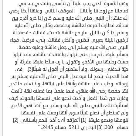
وهو الأسوة الذي يجب علينا أن نتأسى ونقتدي به، في
تعاملنا مع زوجاتنا وأبنائنا. الموقف الثاني: وعنها أيضًا رضي
الله عنها: أن النبي صلى الله عليه وسلم كان إذا خرج أقرع بين
نسائه، فطارت القرعة لعائشة وحفصة، وكان صلى الله عليه
وسلم إذا كان بالليل سار مع عائشة يتحدث، فقالت حفصة: ألا
تركبين الليلة بعيري تنظرين وأنظر، فقالت: بلى، فركبت، فجاء
النبي صلى الله عليه وسلم إلى جمل عائشة وعليه حفصة،
فسلّم عليها، ثم سار حتى نزلوا، وافتقدته عائشة، فلما نزلوا
جعلت رجليها بين الأذخر، وتقول: يا رب سلّط عليها عقربًا، أو
حيّة تلدغني، رسولك، ولا أستطيع أن أقول له شيئًا[3]. في
هذا الحديث: يتضح لنا فيه عدل النبي صلى الله عليه وسلم بين
زوجاته، وطيب قلب عائشة وأنها على نياتها، ولا تعلم ما تدبر
لها حفصة رضي الله عنهن، فلما علمت بما فعلته لها، تألمت
وغارت من هذا الفعل وأخذت تدعو على نفسها بالموت، كيف
استأثرت تلك بالنبي صلى الله عليه وسلم، مع أنها هي الأحق،
ولم تستطع أن تصنع شيئًا سوى أنها رجعت على نفسها
تلومها وتدعو عليها. [1] أتعرّقه أي: آخذ اللحم بأسناني. [2]
مسلم 300. [3] البخاري 5211، مسلم 2445. "