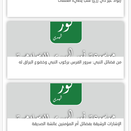
{بواد غير ذي زرع} قلب يضيء العتمات
من فضائل النبي: سرور الفرس بركوب النبي وخضوع البراق له
الإشارات الرشيقة بفضائل أم المؤمنين عائشة الصديقة