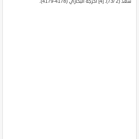
سعد (2 /73). [4] أخرجه البخاري (4178-4179). "