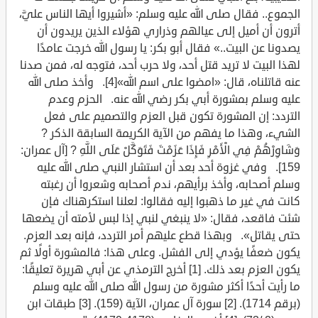
الجموع.. فقال صلى الله عليه وسلم: «أشيروا أيها الناس عليَّ،
أترون أن أميل إلى عيالهم وذراري هؤلاء الذين يريدون أن
يصدونا عن البيت..» فقال أبو بكر: يا رسول الله خرجت عامدًا
لهذا البيت لا تريد قتل أحد، ولا حرب أحد، فتوجه له، فمن صدنا
عنه قاتلناه، قال: «امضوا على اسم الله»[4]. وأخذ صلى الله
عليه وسلم بمشورة أبي بكر رضي الله عنه. الحزم وعدم
التردد: إن المشورة تكون قبل العزم والتصميم على فعل
الشيء، وهذا ما يفهم من الآية الكريمة السابقة الذكر ?
وَشَاوِرْهُمْ فِي الْأَمْرِ فَإِذَا عَزَمْتَ فَتَوَكَّلْ عَلَى اللَّهِ ? [آل عمران:
159]. وفي غزوة أحد بعد أن استشار النبي صلى الله عليه
وسلم أصحابه، وأخذ برأيهم، ندم أصحابه وشعروا أن رغبته
كانت في غير ما ذهبوا إليه فقالوا: لعلنا استكرهناك فإن
شئت فاقعد، فقال: «لا ينبغي لنبي إذا لبس لأمته أن يضعها
حتى يقاتل». وبهذا قطع عليهم أمر التردد، فإنه بعد العزم.
يكون ضعفًا يؤدي إلى الفشل. وعلى هذا: فالمشورة أولًا ثم
يكون العزم بعد ذلك. [1] أخرج الترمذي عن أبي هريرة تعليقًا:
ما رأيت أحدًا أكثر مشورة من رسول الله صلى الله عليه وسلم
(برقم 1714). [2] سورة آل عمران، الآية (159). [3] طبقات ابن