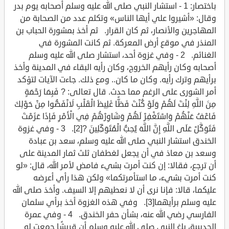
باختصار: 1 - استشار النبي صلى الله عليه وسلم أصحابه يوم بدر
وقال: «أشيروا علي أيها الناس» وتكلم عدد من الصحابة من
المهاجرين والأنصار، ثم كان القرار. ثم أخذ بمشورة الحباب بن
المنذر في موقع أرض المعركة. ثم كانت المشورة في
الغنائم. 2 - وفي غزوة أحد، استشار صلى الله عليه وسلم
أصحابه وكان رأيهم الخروج، وكان رأيه البقاء في المدينة وأخذ
برأيهم وترك رأيه. وكان ما كان.. ومع ذلك. جاءت الآيات لتؤكد
أمر الشورى على الرغم مما حدث. قال تعالى: ? فَبِمَا رَحْمَةٍ
مِنَ اللَّهِ لِنْتَ لَهُمْ وَلَوْ كُنْتَ فَظًّا غَلِيظَ الْقَلْبِ لَانْفَضُّوا مِنْ حَوْلِكَ
فَاعْفُ عَنْهُمْ وَاسْتَغْفِرْ لَهُمْ وَشَاوِرْهُمْ فِي الْأَمْرِ فَإِذَا عَزَمْتَ
فَتَوَكَّلْ عَلَى اللَّهِ إِنَّ اللَّهَ يُحِبُّ الْمُتَوَكِّلِينَ ?[2]. 3 - وفي غزوة
الخندق استشار النبي صلى الله عليه وسلم، سعد بن عبادة
وسعد بن معاذ في أن يجعل لغطفان ثلث ثمار المدينة على
أن ترجع، فقالا: إن كنت أمرت بشيء فامض لأمر الله، قال: «لو
كنت أمرت بشيء، ما استأمرتكما» ولكن هذا رأي أعرضه
عليكما، قالا: فإنا نرى أن لا نعطيهم إلا السيف. وأخذ صلى الله
عليه وسلم برأيهما[3]. وفي هذه الغزوة أخذ برأي سلمان
الفارسي رضي الله عنه، بشأن حفر الخندق. 4 - وفي عمرة
الحديبية، بلغ النبي صلى الله عليه وسلم أن قريشًا جمعت له