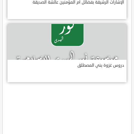
الإشارات الرشيقة بفضائل أم المؤمنين عائشة الصديقة
دروس غزوة بني المصطلق