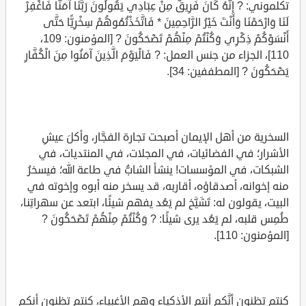
تكلموني: ? إِنَّهُ كَانَ فَرِيقٌ مِنْ عِبَادِي يَقُولُونَ رَبَّنَا آمَنَّا فَاغْفِرْ
لَنَا وَارْحَمْنَا وَأَنْتَ خَيْرُ الرَّاحِمِينَ * فَاتَّخَذْتُمُوهُمْ سِخْرِيًّا حَتَّى
أَنْسَوْكُمْ ذِكْرِي وَكُنْتُمْ مِنْهُمْ تَضْحَكُونَ ? [المؤمنون: 109،
110]، الجزاء من جنس العمل: ? فَالْيَوْمَ الَّذِينَ آمَنُوا مِنَ الْكُفَّارِ
يَضْحَكُونَ ? [المطففين: 34].
السخرية من أهل الإيمان أصبحت تجارة الفجَّار، وأكلَ عيشِ
الأشرار؛ في الفضائيات، في المجلات، في المنتديات، في
الشبكات، في المؤسسات! ينشأ الشابُّ في طاعة الله؛ فيسخرُ
منه إخوانه، أصدقاؤه، أقاربه، قد يسخر منه أبوه وإخوته في
البيت، يقولون له: تَشَيَّخ لم يَعُد يفهم شيئًا، ابتعد عن سهراتِنا،
طُمِس قلبه، لم يَعُد يرى شيئًا: ? وَكُنْتُمْ مِنْهُمْ تَضْحَكُونَ ?
[المؤمنون: 110].
كنتم تظنون أنَّكم أنتم الأذكياء وهم الأغبياء، كنتم تظنون أنكم