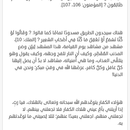
ظَالِمُونَ ? [المؤمنون: 106، 107].
هناك سيجدون الطريق مسدودًا تمامًا كما قالوا: ? وَقَالُوا لَوْ
كُنَّا نَسْمَعُ أَوْ نَعْقِلُ مَا كُنَّا فِي أَصْحَابِ السَّعِيرِ ? [الملك: 10]،
مشهد من مشاهد يوم القيامة، هذا المشهد يُبيِّن وضع
المذنب المُقَصِّر، وكيف أن النار تلفح وجهه، وكيف يقول وهو
يتلقَّى العذاب، وما هي أُمنياته، مشاهد لا بدَّ أن يصل إليها
كلُّ غافل وكلُّ كافر، عرَضَها الله في وقتٍ مبكر؛ ونحن في
الدنيا!
هؤلاء الكفار يتوعَّدهم الله سبحانه وتعالى بالهلاك، فيا رَبِّ،
إذا أريتني بأمِّ عيني هلاكَ الكفار فلا تجعلني بينهم، لا
تجعلني منهم، اجعلني بعيدًا عنهم؛ لئلا يُصيبَني ما توعَّدتهم
به.