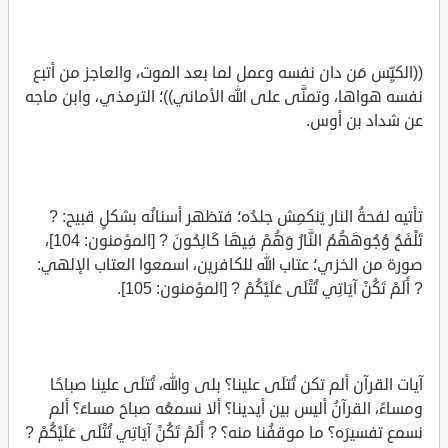
((الكيِّس مَن دان نفسه وعمل لما بعد الموت، والعاجز من أتبع
نفسه هواها، وتمنَّى على الله الأماني))؛ الترمذي، وابن ماجه
عن شداد بن أوس.
تأتيه لفحةُ النار يَنكمِش جلدُه؛ فتظهر أسنانُه بشكلٍ قبيح: ?
تَلْفَحُ وُجُوهَهُمُ النَّارُ وَهُمْ فِيهَا كَالِحُونَ ? [المؤمنون: 104]،
صورة من الخزي؛ عتاب الله للكافرين، اسمعوا العتاب الإلهي:
? أَلَمْ تَكُنْ آيَاتِي تُتْلَى عَلَيْكُمْ ? [المؤمنون: 105].
آيات القرآن ألم تكن تُتلَى علينا؟ بلى والله، تُتلَى علينا صباحًا
ومساءً، القرآنُ أليس بين أيدينا؟ ألا نسمعُه صباحَ مساءَ؟ ألم
نسمع تفسيرَه؟ ما موقفُنا منه؟ ? أَلَمْ تَكُنْ آيَاتِي تُتْلَى عَلَيْكُمْ ?