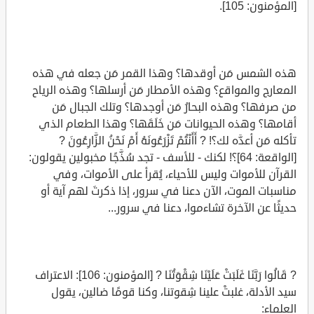
[المؤمنون: 105].
هذه الشمس مَن أوقدها؟ وهذا القمر مَن جعله في هذه
المعارج والمواقع؟ وهذه الأمطار مَن أرسلها؟ وهذه الرياح
من صرفها؟ وهذه البحارُ مَن أوجدها؟ وتلك الجبال مَن
أقامها؟ وهذه الحيوانات مَن خَلَقَها؟ وهذا الطعام الذي
تأكله مَن أعدَّه لك؟! ? أَأَنْتُمْ تَزْرَعُونَهُ أَمْ نَحْنُ الزَّارِعُونَ ?
[الواقعة: 64]؟! لكنك - للأسف - تجد سُذَّجًا مخبولين يقولون:
القرآن للأموات وليس للأحياء، يُقرأ على الأموات، وفي
مناسبات الموت، الآن دعنا في سرور، إذا ذكرتَ لهم آية أو
حديثًا عن الآخرة تشاءموا، دعنا في سرور...
? قَالُوا رَبَّنَا غَلَبَتْ عَلَيْنَا شِقْوَتُنَا ? [المؤمنون: 106]: الاعتراف
سيد الأدلة، غلبتْ علينا شِقوتنا، وكنا قومًا ضالين، يقول
العلماء: