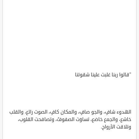
"قالوا ربنا غلبت علينا شقوتنا
الهدوء شافٍ، والجو صافٍ، والمكان كافٍ، الصوت رائع، والقلب
خاشع، والجمع خاضع، تساوَت الصفوفُ، وتصافحت القلوب،
وتلاقت الأرواح.