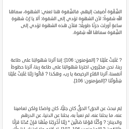
الشِّقْوَة أضيفت إليهم، فالشِّقوة هنا تعني: الشهوة، سماها
الله شقوةً؛ لأن الشهوة تؤدي إلى الشقوة: ألا يا رُبَّ شهوةِ
ساعةٍ أورثت حزنًا طويلًا؛ فلأن هذه الشهوة تؤدي إلى
الشِّقوة سماها الله شِقوة.
? غَلَبَتْ عَلَيْنَا ? [المؤمنون: 106]: إننا آثرنا شهواتِنا على طاعة
ربنا، نحن مخيَّرون، اخترنا شهواتِنا على طاعة ربنا، آثرنا حظوظَ
أنفسنا، آثرنا المُتَع الرخيصة يا رب، وهكذا ? قَالُوا رَبَّنَا غَلَبَتْ عَلَيْنَا
شِقْوَتُنَا ?[المؤمنون: 106].
لِمَ نبحث عن الحق؟ الحقُّ كان جليًّا، كان واضحًا ولكن تعامينا
عنه، ما بحثنا عنه، لم نعبأ به، بحثنا عن الدنيا، عن الدرهم
والدينار؛ ? وَكُنَّا قَوْمًا ضَالِّينَ * رَبَّنَا أَخْرِجْنَا مِنْهَا فَإِنْ عُدْنَا فَإِنَّا