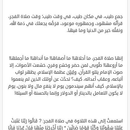
جمع طيب، في مكان طيب، في وقت طيب؛ وقت صلاة الفجر،
قرآنُه مشهود، وجمهوره موعود، فرَضُه يجعلك في ذمة الله،
ونفلُه خير من الدنيا وما فيها.
إنها صلاة الفجر، ما أحلاها! ما أصفاها! ما أنداها! ما أجملها!
ما أروعها! طُوبى لمن حضر وخشع وفرح، خشعت الأصوات، إلا
صوت الإمام يتلو القرآن، ويُبيِّن عظمة الإسلام، يظهر ثواب
أتباعه، وعقاب أعدائه، كيف؟ تحدَّث عن أولئك الذين لم ينعموا
بالإسلام، كيف أنهم سيندمون يوم لا ينفع مال ولا بنون، يومَ
لا يكون التعامل بالدينار أو الدولار وإنما بالحسنة أو السيئة!
استمعتُ إلى هذه التلاوة في صلاة الفجر: ? قَالُوا رَبَّنَا غَلَبَتْ
عَلَيْنَا شِقْوَتُنَا وَكُنَّا قَوْمًا ضَالِّينَ * رَبَّنَا أَخْرِجْنَا مِنْهَا فَإِنْ عُدْنَا فَإِنَّا