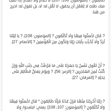
ظَالِمُونَ ? [المؤمنون: 106، 107]، لا كلام ولا اعتذار، إذا طُلِب
منك طلبٌ لا يُعْقَل أن يحَقق، لا تَقُل له: لا، بل تقول له: اخرج
من هنا.
? قَالَ اخْسَئُوا فِيهَا وَلَا تُكَلِّمُونِ ? [المؤمنون: 108]، ? يَا لَيْتَنَا
نُرَدُّ وَلَا نُكَذِّبَ بِآيَاتِ رَبِّنَا وَنَكُونَ مِنَ الْمُؤْمِنِينَ ? [الأنعام: 27].
? أَنْ تَقُولَ نَفْسٌ يَا حَسْرَتَا عَلَى مَا فَرَّطْتُ فِي جَنْبِ اللَّهِ وَإِنْ
كُنْتُ لَمِنَ السَّاخِرِين ? [الزمر: 56]، ? وَيَوْمَ يَعَضُّ الظَّالِمُ عَلَى
يَدَيْهِ ? [الفرقان: 27].
? رَبَّنَا أَخْرِجْنَا مِنْهَا فَإِنْ عُدْنَا فَإِنَّا ظَالِمُونَ * قَالَ اخْسَئُوا فِيهَا
وَلَا تُكَلِّمُونِ ? [المؤمنون: 107، 108]: يعني: ابتعدوا، ولا