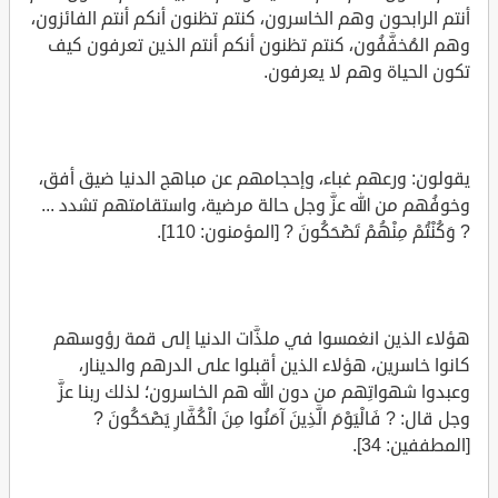
أنتم الرابحون وهم الخاسرون، كنتم تظنون أنكم أنتم الفائزون،
وهم المُخفَّفُون، كنتم تظنون أنكم أنتم الذين تعرفون كيف
تكون الحياة وهم لا يعرفون.
يقولون: ورعهم غباء، وإحجامهم عن مباهج الدنيا ضيق أفق،
وخوفُهم من الله عزَّ وجل حالة مرضية، واستقامتهم تشدد ...
? وَكُنْتُمْ مِنْهُمْ تَضْحَكُونَ ? [المؤمنون: 110].
هؤلاء الذين انغمسوا في ملذَّات الدنيا إلى قمة رؤوسهم
كانوا خاسرين، هؤلاء الذين أقبلوا على الدرهم والدينار،
وعبدوا شهواتِهم من دون الله هم الخاسرون؛ لذلك ربنا عزَّ
وجل قال: ? فَالْيَوْمَ الَّذِينَ آمَنُوا مِنَ الْكُفَّارِ يَضْحَكُونَ ?
[المطففين: 34].