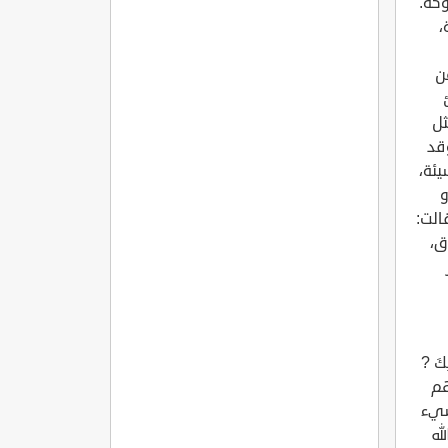
وكه.
،
ن
ثل
قد
يئة،
و
1]. وعن عائشة قالت:
ق،
ِكَ ?
هم
سيء
ى الله