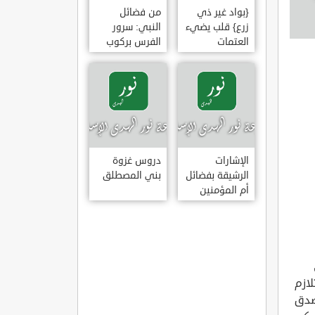
{بواد غير ذي
من فضائل
زرع} قلب يضيء
النبي: سرور
العتمات
الفرس بركوب
النبي وخضوع
البراق له
الإشارات
دروس غزوة
الرشيقة بفضائل
بني المصطلق
أم المؤمنين
عائشة الصديقة
لازم
لصدق