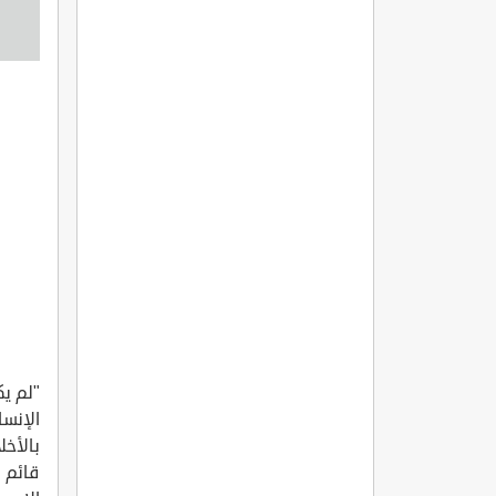
"لم يك
الإنس
بالأخل
قائم ب