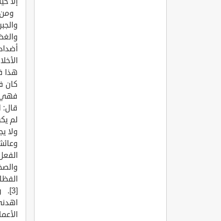
إلا حي
ومن جر
والجبن
والغض
أضداد
الأخلا
هذا ف
كان في
فهي ج
لم يكن
وعائشة
الفعل
والصخ
الفظاظة
[3].
اهدني