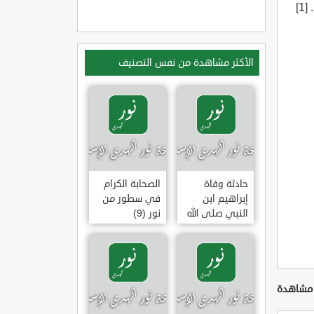
عليه وسلم: «اللهم إني أعوذ بك من منكرات الأخلاق والأعمال والأهواء»[5]. [1]
الأكثر مشاهدة من نفس التصنيف
حادثة وفاة
الصحابة الكرام
إبراهيم ابن
في سطور من
النبي صلى الله
نور (9)
عليه وسلم
(وقفة تأملية)