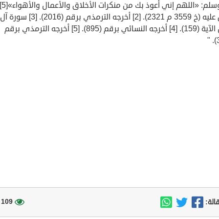
متفق عليه (خ 3559 م 2321). [2] أخرجه الترمذي برقم (2016). [3] سورة آل
عمران الآية (159). [4] أخرجه النسائي برقم (895). [5] أخرجه الترمذي برقم
109 مشاهدة
الة: