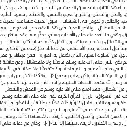
ث ينتفي الكذب، فلا يوصف إنسان بالصدق إلا إذا انتفى الكذب من سل
اء هذا التلازم فقد سبق الحديث عن: الرياء، والكذب، والغدر، والخيانة
، والبخل، والفحش، والكبر، والعجب بالنفس، والغلظة، وقسوة القلب،
ب، والظلم، والخوض في الشبهات.. سبق الحديث عنها عند الحديث ع
ها من الفضائل. ونقصر الحديث في هذا المقصد عن نماذج من سيئ
ق، وهي ما ابتعد عنه صلى الله عليه وسلم، وحذَّر منه. وقد يستغرب م
ي الشمائل، ولكنه جزء منها، وإن أغفل ذكره أصحاب كتب الشمائل. و
ما نقل الصحابة رضي الله عنهم، من شمائله ذكرُ بُعده عن الأخلاق الس
زء من السلوك السلبي الذي تكتمل به الصورة. فعن عبدالله بن عمر
قال: لم يكن النبي صلى الله عليه وسلم فاحشًا ولا متفحشًا[
 النبي صلى الله عليه وسلم فاحشًا ولا متفحشًا ولا صخابًا في الأسوا
ولا يجزي بالسيئة السيئة، ولكن يعفو ويصفح[2]. وهكذا عدَّ كل من ابن عمر
 رضي الله عنهما، الصفات السلبية، والتي هي في دائرة الامتناع عن
 من الشمائل. فقد امتنع صلى الله عليه وسلم عن الفحش والتفحش
ب في الأسواق. بل إن القرآن الكريم نفى عنه صلى الله عليه وسلم
 وقسوة القلب فقال: ? وَلَوْ كُنْتَ فَظًّا غَلِيظَ الْقَلْبِ لَانْفَضُّوا مِنْ حَوْل
 وقد كان من دعائه صلى الله عليه وسلم حين يفتتح صلاته قوله: «.. الل
 لأحسن الأعمال وأحسن الأخلاق، لا يهدي لأحسنها إلا أنت، وقني 
الأعمال، وسيء الأخلاق، لا يقي سيئها إلا أنت»[4]. وكان من دعائه صل