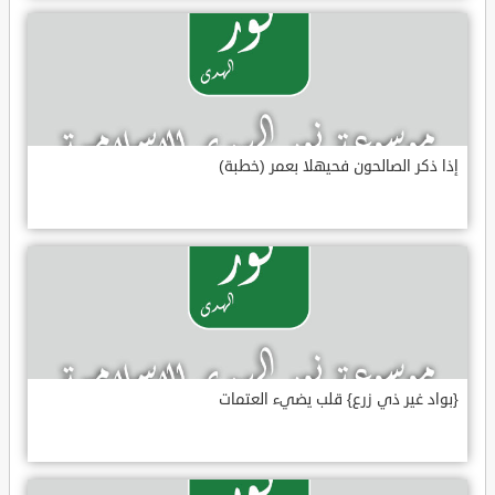
إذا ذكر الصالحون فحيهلا بعمر (خطبة)
{بواد غير ذي زرع} قلب يضيء العتمات