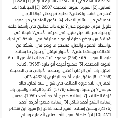
الخلاصة البهية في ترتيب أحداث السيرة النبوية) [1] المصدر
السابق. [2] السيرة النبوية الصحيحة 2/507. [3] الدبابات: آلات
تصنع من خشب وتغطى? بجلود ثم يدخل فيها الرجال،
لتحميهم من سهام الأعداء. [4] يتكون المنجنيق من عمود
طويل قوي موضوع على? عربة ذات عجلتين في رأسها حلقة
أو بكرة، يمر بها حبل متين، في طرفه الأعلى? شبكة في
هيئة كيس، توضع حجارة أو مواد محترقة في الشبكة، ثم تحرك
بواسطة العمود والحبل، فيندفع ما وضع في الشبكة من
القذائف ويسقط على? الأسوار فيقتل أو يحرق ما يسقط
عليه. الرسول القائد (254) محمود شيت خطاب نقلًا عن السيرة
النبوية الصحيحة. [5] صحيح: أخرجه أبو داود (3965)، كتاب:
العتق، باب: أي الرقاب أفضل، وصححه الألباني في الصحيحة
(1756). [6] متفق عليه: أخرجه البخاري (4325)، كتاب:
المغازي، باب: غزوة الطائف في شوال سنة ثمان، قاله
موسى? بن عقبة، ومسلم (1778)، كتاب: الجهاد والسير، باب:
غزوة الطائف. [7] إسناده صحيح: أخرجه أحمد (1959)، وحسن
إسناده الشيخ أحمد شاكر. [8] إسناده صحيح: أخرجه أحمد
(2176)، وحسن إسناده الشيخ أحمد شاكر. [9] سيرة ابن هشام
4/71. [10] لأنَّ حاضنة رسول الله - صلى الله عليه وسلم -