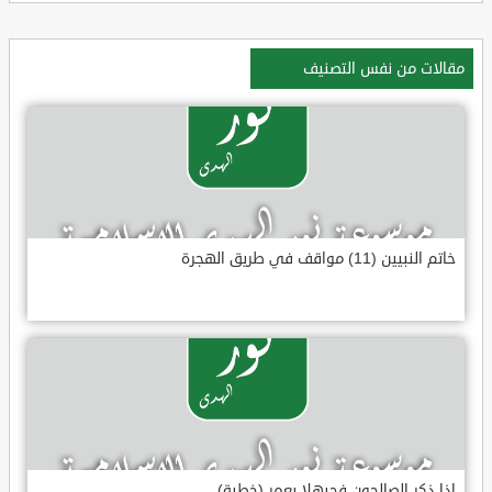
مقالات من نفس التصنيف
خاتم النبيين (11) مواقف في طريق الهجرة
إذا ذكر الصالحون فحيهلا بعمر (خطبة)