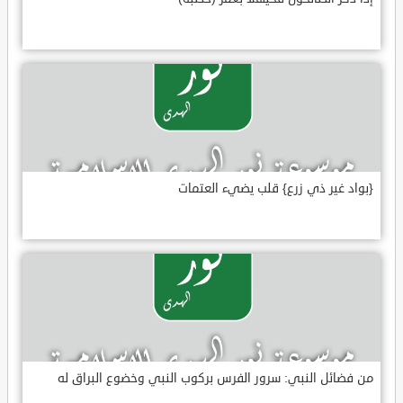
{بواد غير ذي زرع} قلب يضيء العتمات
من فضائل النبي: سرور الفرس بركوب النبي وخضوع البراق له