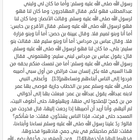
رسول الله صلى الله عليه وسلم: وأما ما كان لي ولبني
عبدالمطلب فهو لكم. فقال المهاجرون: وما كان لنا فهو
لرسول الله صلى الله عليه وسلم. وقالت الأنصار: وما كان لنا
فهو لرسول الله صلى الله عليه وسلم. فقال الأقرع بن حابس:
أما أنا وبنو تميم فلا. وقال عيينة بن حصن: أما أنا وبنو فزارة
فلا. وقال عباس بن مرداس: أما أنا وبنو سليم فلا. فقالت بنو
سليم: بلى، ما كان لنا فهو لرسول الله صلى الله عليه وسلم.
قال: يقول عباس بن مرداس لبني سليم: وهنتموني. فقال
رسول الله صلى الله عليه وسلم: أما من تمسك منكم بحقه من
هذا السبي فله بكل إنسان ست فرائض من أول سبي أصيبه
فردوا إلى الناس أبناءهم ونساءهم[13]. وأعطى النبي
صلى الله عليه وسلم عمر بن الخطاب جارية فوصى بها عمر
لابنه عبدالله، يقول عبدالله بن عمر: فبعثت بها إلى أخوالي
من بن جُمح؛ ليُصلحوا لي منها، ويهيئوها، حتى أطوف البيت،
ثم آتيهم، وأنا أريد أن أصيبها إذا رجعت إليها، قال فخرجت من
المسجد حتى فرغت، فإذا الناس يشتدَّون، فقلت: ما شأنكم؟
قالوا: ردّ علينا رسول الله صلى الله عليه وسلم نساءنا وأبناءنا،
فقلت: تلكم صاحبتكم في بني جمح، فاذهبوا فخذوها،
فذهبوا إليها فأخذوها[14]. وَعن الْمِسْوَرِ بن مَخْرَمَةَ رضي الله