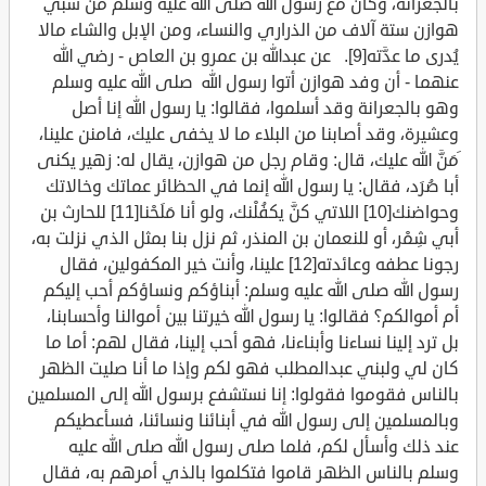
بالجعرانة، وكان مع رسول الله صلى الله عليه وسلم من سبي
هوازن ستة آلاف من الذراري والنساء، ومن الإبل والشاء مالا
يُدرى ما عدَّته[9]. عن عبدالله بن عمرو بن العاص - رضي الله
عنهما - أن ‏وفد هوازن ‏أتوا رسول الله ‏ صلى الله عليه وسلم
‏وهو ‏بالجعرانة ‏وقد أسلموا، فقالوا: يا رسول الله إنا أصل
وعشيرة، وقد أصابنا من البلاء ما لا ‏يخفى عليك، ‏فامنن ‏علينا، ‏
‏َمَنَّ ‏الله عليك، قال: وقام رجل من هوازن، يقال له: زهير يكنى
أبا صُرَد، فقال: يا رسول الله إنما في الحظائر عماتك وخالاتك
وحواضنك[10] اللاتي كنَّ يكفُلْنك، ولو أنا مَلَحْنا[11] للحارث بن
أبي شِمْر، أو للنعمان بن المنذر، ثم نزل بنا بمثل الذي نزلت به،
رجونا عطفه وعائدته[12] علينا، وأنت خير المكفولين، فقال
رسول الله صلى الله عليه وسلم: أبناؤكم ونساؤكم أحب إليكم
أم أموالكم؟ فقالوا: يا رسول الله خيرتنا بين أموالنا وأحسابنا،
بل ترد إلينا نساءنا وأبناءنا، فهو أحب إلينا، فقال لهم: أما ما
كان لي ولبني عبدالمطلب فهو لكم وإذا ما أنا صليت الظهر
بالناس فقوموا فقولوا: إنا نستشفع برسول الله إلى المسلمين
وبالمسلمين إلى رسول الله في أبنائنا ونسائنا، فسأعطيكم
عند ذلك وأسأل لكم، فلما صلى رسول الله صلى الله عليه
وسلم بالناس الظهر قاموا فتكلموا بالذي أمرهم به، فقال