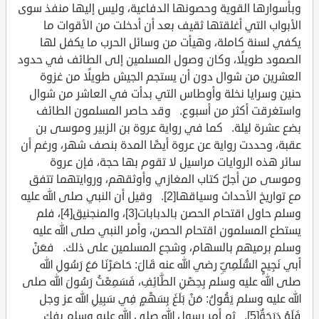
وبأسوارها القوية وحصونها الدفاعية، وليس إليها منفذ سوى
الأبواب التي أغلقتها ثقيف بعد أن أدخلت من الأقوات ما
يكفي لسنة كاملة، وهيأت من وسائل الحرب ما يكفل لها
الصمود طويلًا، وكان وصول المسلمين إلى الطائف في حدود
العشرين من شوال دون أن يستجم الجيش طويلًا من غزوة
حنين وسرايا نخلة وأوطاس التي بدأت في العاشر من شوال
واستغرقت أكثر من أسبوع. وقد حاصر المسلمون الطائف
بضع عشرة ليلة. كما في رواية عروة بن الزبير وموسى بن
عقبة، وحددت رواية عن عروة أيضًا المدة بنصف شهر، ورغم أن
سائر هذه الروايات مراسيل لا تقوم بها حجة، فإن عروة
وموسى من أجلّ كتاب المغازي وأوثقهم، وروايتهما تتفق
مع تواريخ الأحداث وسياقها[2]. وقيل أن النبي صلى الله عليه
وسلم حاول اقتحام الحصن بالدبابات[3]، والمنجنيق[4]، فلم
يستطع المسلمون اقتحام الحصن، وأمر النبي صلى الله عليه
وسلم برميهم بالسهام، وشجع المسلمين على ذلك. فعَنْ
أبي نَجِيحٍ السُّلَمِيِّ رضي الله عنه قَالَ: حَاصَرْنَا مَعَ رَسُولِ الله
صلى الله عليه وسلم بِحِصْنِ الطَّائِفِ، فَسَمِعْتُ رَسُولَ الله صلى
الله عليه وسلم يَقُولُ: مَنْ بَلَغَ بِسَهْمٍ فِي سَبِيلِ الله عز وجل
فَلَهُ دَرَجَةٌ[5]. ثم أمر رسول الله صلى الله عليه وسلم بفك