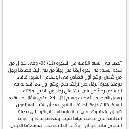
"حدث في السنة الثامنة من الهجرة (11) 33- وفي شوَّال من
هذه السنة: في بُحرةَ أيضًا قتل رجلاً من بني ليث قصاصًا برجل
من هُذيل، وهو أوَّل قصاص في الإسلام. الشرح: فأقاد
يومئذ ببحرة الرغاء حين نزلها بدم -وهو أول دم أقيد به في
الإسلام- رجلاً من بني ليث؛ قتل رجلًا من هذيل، فقتله
رسول الله صلى الله عليه وسلم [1]. 34- وفي شوَّال من هذه
السنة: كانت غزوة الطائف. الشرح: بعد أن شتت المسلمون
هوازن وتعقبوها في نخلة وأوطاس، اتجهوا إلى مدينة
الطائف التي تحصنت فيها ثقيف ومعهم مالك بن عوف
النصري قائد هوزان. وكانت الطائف تمتاز بموقعها الجبلي