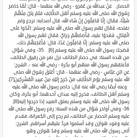
الحصار. عَنْ عبدالله بن عُمَرَو - رضي الله عنهما - قَالَ: لَمَّا حَاصَرَ
رَسُولُ الله صلى الله عليه وسلم أهل الطَّائِفَ فَلَمْ يَنَلْ مِنْهُمْ
شَيْئًا، فقَالَ: إِنَّا قَافِلُونَ إِنْ شَاءَ الله، قال أصحابه: نرجع ولم
نفتحه، فَقَالَ لهم رسول الله صلى الله عليه وسلم: اغْدُوا عَلَى
الْقِتَالِ، فَغَدَوْا عليه، فَأَصَابَهُمْ جِرَاحٌ، فَقَالَ لهم رسول الله
صلى الله عليه وسلم: إِنَّا قَافِلُونَ غَدًا، قال: فَأَعْجَبَهُمْ ذلك،
فَضَحِكَ رسول الله صلى الله عليه وسلم [6]. 35- وفي شوَّال
من هذه السنة: في حصار الطائف نزل نفر من رقيق الطائف،
فأعتقهم رسول الله منهم أبو بكرة - رضي الله عنه -. الشرح:
عَنِ ابْنِ عَبَّاسٍ - رضي الله عنهما - قَالَ: أَعْتَقَ رَسُولُ الله صلى
الله عليه وسلم يَوْمَ الطَّائِفِ مَنْ خَرَجَ إِلَيْهِ مِنْ عَبِيدِ الْمُشْرِكِينَ[7].
وعنه أيضًا رضي الله عنه قال: حاصر رسول الله صلى الله عليه
وسلم أهل الطائف، فخرج إليه عبدان، أحدهما: أبو بكرة، وكان
رسول الله صلى الله عليه وسلم يعتق العبيد إذا خرجوا إليه[8].
36- وفي أواخر شوَّال من هذه السنة: رفع رسول الله صلى الله
عليه وسلم الحصار عن الطائف، ثم رجع إلى الجُعرانة، فقدم
عليه وفود هوازن وقد أسلموا فردَّ عليهم أسراهم. الشرح:
أتى رسولَ الله صلى الله عليه وسلم وفدُ هوازن وهو