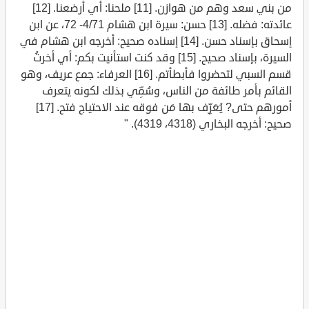
من بني سعد وهم من هوازن. [11] ملحنا: أي أرضعنا. [12]
عائدته: فضله. [13] حسن: سيرة ابن هشام 4/71- 72، عن ابن
إسحاق بإسناد حسن. [14] إسناده صحيح: أخرجه ابن هشام في
السيرة، بإسناد صحيح. [15] وقد كنت استأنيت بكم: أي أخرتُ
قسم السبي لتحضروا فأبطأتم. [16] العرفاء: جمع عريف، وهو
القائم بأمر طائفة من الناس، وسُمِّي بذلك لكونه يتعرف
أمورهم حتى? يُعَرِّف بها مَن فوقه عند الاحتياج فتح. [17]
صحيح: أخرجه البخاري (4318، 4319). "