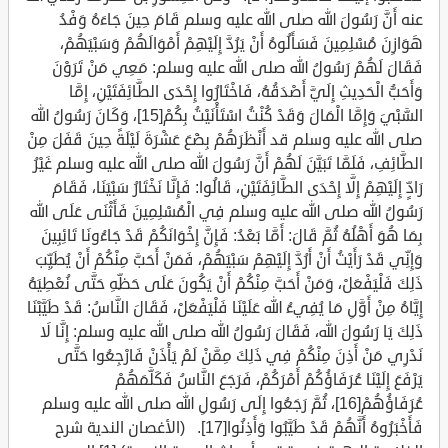
عنه أَنَّ رَسُولَ الله صلى الله عليه وسلم قَامَ حِينَ جَاءَهُ وَفْدُ
هَوَازِنَ مُسْلِمِينَ فَسَأَلُوهُ أَنْ يَرُدَّ إِلَيْهِمْ أَمْوَالَهُمْ وَسَبْيَهُمْ،
فَقَالَ لَهُمْ رَسُولُ الله صلى الله عليه وسلم: مَعِي مَنْ تَرَوْنَ
وَأَحَبُّ الْحَدِيثِ إِلَيَّ أَصْدَقُهُ، فَاخْتَارُوا إِحْدَى الطَّائِفَتَيْنِ، إِمَّا
السَّبْيَ وَإِمَّا الْمَالَ وَقَدْ كُنْتُ اسْتَأْنَيْتُ بِكُمْ[15]، وَكَانَ رَسُولُ الله
صلى الله عليه وسلم قد أَنْظَرَهُمْ بِضْعَ عَشْرَةَ لَيْلَةً حِينَ قَفَلَ مِنْ
الطَّائِفِ، فَلَمَّا تَبَيَّنَ لَهُمْ أَنَّ رَسُولَ الله صلى الله عليه وسلم غَيْرُ
رَادٍّ إِلَيْهِمْ إِلَّا إِحْدَى الطَّائِفَتَيْنِ، قَالُوا: فَإِنَّا نَخْتَارُ سَبْيَنَا، فَقَامَ
رَسُولُ الله صلى الله عليه وسلم فِي الْمُسْلِمِينَ فَأَثْنَى عَلَى الله
بِمَا هُوَ أَهْلُهُ ثُمَّ قَالَ: أَمَّا بَعْدُ: فَإِنَّ إِخْوَانَكُمْ قَدْ جَاءُونَا تَائِبِينَ
وَإِنِّي قَدْ رَأَيْتُ أَنْ أَرُدَّ إِلَيْهِمْ سَبْيَهُمْ، فَمَنْ أَحَبَّ مِنْكُمْ أَنْ يُطَيِّبَ
ذَلِكَ فَلْيَفْعَلْ، وَمَنْ أَحَبَّ مِنْكُمْ أَنْ يَكُونَ عَلَى حَظِّهِ حَتَّى نُعْطِيَهُ
إِيَّاهُ مِنْ أَوَّلِ مَا يُفِيءُ الله عَلَيْنَا فَلْيَفْعَلْ، فَقَالَ النَّاسُ: قَدْ طَيَّبْنَا
ذَلِكَ يَا رَسُولَ الله، فَقَالَ رَسُولُ الله صلى الله عليه وسلم: إِنَّا لَا
نَدْرِي مَنْ أَذِنَ مِنْكُمْ فِي ذَلِكَ مِمَّنْ لَمْ يَأْذَنْ فَارْجِعُوا حَتَّى
يَرْفَعَ إِلَيْنَا عُرَفَاؤُكُمْ أَمْرَكُمْ، فَرَجَعَ النَّاسُ فَكَلَّمَهُمْ
عُرَفَاؤُهُمْ[16]، ثُمَّ رَجَعُوا إِلَى رَسُولِ الله صلى الله عليه وسلم
فَأَخْبَرُوهُ أَنَّهُمْ قَدْ طَيَّبُوا وَأَذِنُوا[17]. (الأغصان الندية شرح