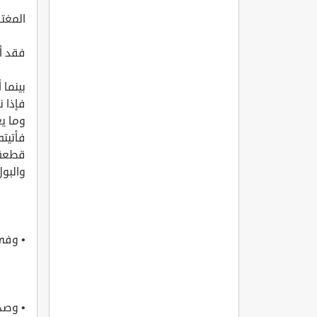
المغتا
فقد أخ
بينما 
فإذا ن
فأتيته
والبول
• وفي 
• وصد