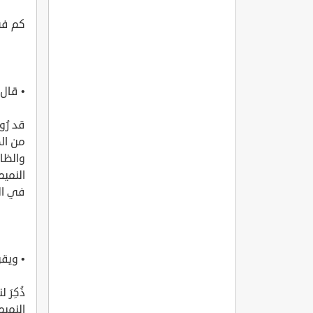
كم في 
• قال 
قد رُ
من الص
والظاه
النميم
في الب
• ويقو
ذُكِرَ
النميمة؛ 