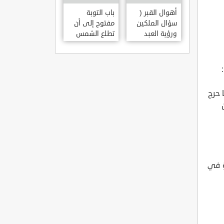
أهوال القبر (
باب التوبة
سؤال الملكين
مفتوح إلى أن
ورؤية العبد
تطلع الشمس
مكانه )
من مغربها
 حرج
ةِ في