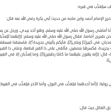
ب سيُعَذَّب في قبره:
رج الإمام أحمد وابن ماجه من حديث أبي بكرة رضي الله عنه قال:
أنا أماشي رسول الله صلى الله عليه وسلم، وهو آخذ بيدي، ورجل عن يس
حن بقبرين أمامنا، فقال رسول الله صلى الله عليه وسلم: ((إنهما لَيُعذَّبان
وما يعذبان، في كبير[1] وبلى[2]، فأيكم يأتيني بجريدة؟))، فاستبقنا فسبقت
 بجريدة، فكسرها بنصفين، فألقى على ذا القبر قطعة، وعلى ذا القبر
قطعة، قال: ((إنه يهون عليهما ما كانتا رطبتين[3]، وما يُعذَّبان إلا في الغِ
)).
رواية: ((أما أحدهما فيُعَذَّب في البول، وأما الآخر فيُعَذَّب في الغِيبة))
ق القائل حيث قال: