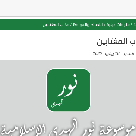
ة
/
منوعات دينية
/
النصائح والمواعظ
/
عذاب المغتابين
 المغتابين
:
المدير
-
18 يوليو, 2022