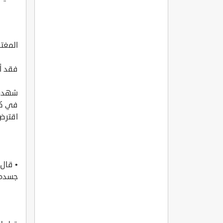
المغت
فقد أخ
شهدت ا
في كذا
اقترض[4] من عِرْض أخيه شيئًا، فذلك الذي حَ
• قال 
جسده؛ 