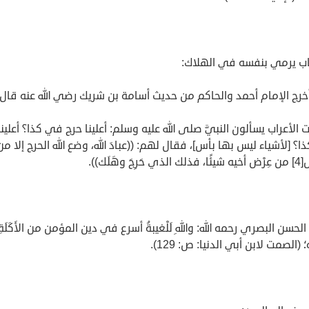
اب يرمي بنفسه في الهلاك:
رج الإمام أحمد والحاكم من حديث أسامة بن شريك رضي الله عنه قال:
لأعراب يسألون النبيَّ صلى الله عليه وسلم: أعلينا حرج في كذا؟ أعلينا
؟ [لأشياء ليس بها بأس]، فقال لهم: ((عبادَ الله، وضع الله الحرج إلا من
رِجَ وهَلَك)).
الحسن البصري رحمه الله: واللهِ لَلْغيبةُ أسرع في دين المؤمن من الأَكَلَ
(الصمت لابن أبي الدنيا: ص: 129).