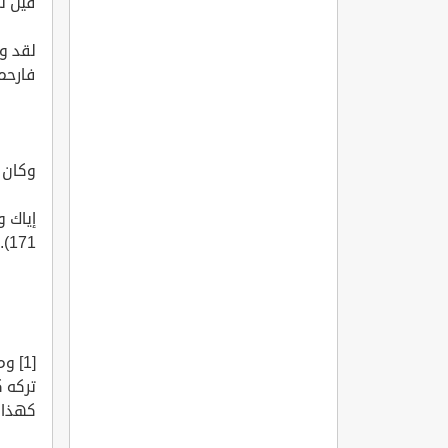
قيل ل
لقد و
فارحمو
وكان 
إياك و
171).
[1] 
تركه ك
كهذا (