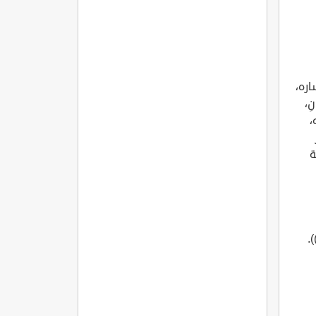
اره،
ِ،
ه،
يبة
.