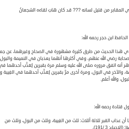
المقابر من قتيل لسانه ??? قد كان هابَ لقاءَه الشجعانُ
الحافظ ابن حجر رحمه الله:
وي هذا الحديث من طرق كثيرة مشهورة في الصحاح وغيرهما، عن جما
حابة رضي الله عنهم، وفي أكثرها أنهما يعذبان في النميمة والبول،
ر أنه اتفق مروره صلى الله عليه وسلم مرة بقبرين يُعَذَّب أحدهما في
ة، والآخر في البول، ومرة أخرى مرَّ بقبرين يُعَذَّب أحدهما في الغِيبة وا
ول، والله أعلم.
ل قتادة رحمه الله:
 لنا أن عذاب القبر ثلاثة أثلاث: ثلث من الغِيبة، وثلث من البول، وثلث من
(الإحياء: 3 /191).