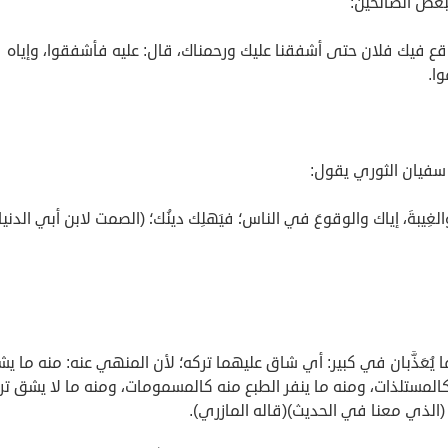
بعض الصالحين:
قع فيك فلان حتى أشفقنا عليك ورحمناك، قال: عليه فأشفقوا، وإياه
ا.
سفيان الثوري يقول:
الغِيبةَ، إياك والوقوعَ في الناس؛ فيَهلِك دينُك؛ (الصمت لابن أبي الدني
وما يُعَذَّبان في كبير: أي شاق عليهما تركه؛ لأن المنهي عنه: منه ما ي
المستلذات، ومنه ما ينفر الطبع منه كالمسمومات، ومنه ما لا يشق تر
الذي معنا في الحديث)(قاله المازري).