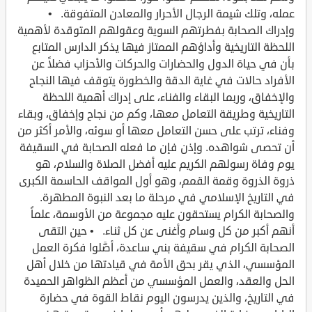
عمله، وتلك شيمة الرجال الأحرار والمعادن المتفوقة. •
وإدراك الصحابة بفطرتهم السوية وعقولهم المتوقدة لأهمية
اللحظة التاريخية وأداؤهم الممتاز فيها يذكر الدارس المتابع
بأن في حياة الدول والحضارات والحركات والأحزاب فضلاً عن
الأفراد حالات في غاية الدقة والخطورة يتوقف فيها النجاح
والإخفاق، وربما البقاء والفناء، على إدراك أهمية اللحظة
التاريخية وطريقة التعامل معها، وكم من نجاح وإخفاق، وبقاء
وفناء، ترتب على حسن التعامل معها أو سوئه، والأمر أكثر من
أن تحصى شواهده. وإذن فإن ما فعله الصحابة في السقيفة
يوم وفاة رسولهم الكريم عليه أفضل الصلاة والسلام، هو
ذروة الذروة وقمة القمم، وهو أول المواقف الحاسمة الكبرى
في التاريخ الإسلامي في مرحلة ما بعد النبوة المطهرة.
والصحابة الكرام يستحقون عليه مجموعة من الأوسمة، علماً
أنهم أكبر من كل وسام وأغنى عن كل ثناء. • حين التقى
الصحابة الكرام في سقيفة بني ساعدة، أصَّلوا فكرة العمل
المؤسسي، الذي يقر بحق الأمة في قيادتها من خلال أهل
الحل والعقد، والعمل المؤسسي من أعظم الظواهر الحميدة
في التاريخ، والذين يدرسون اليوم نقاط القوة في حضارة