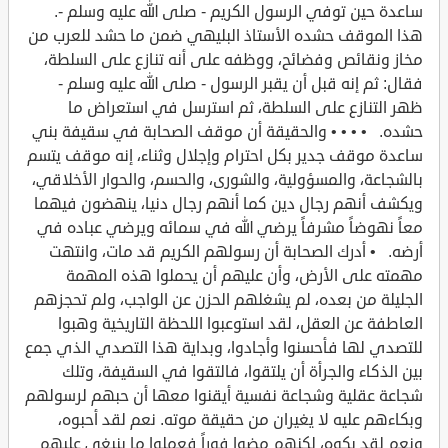
ساعدة حين توفي الرسول الكريم - صلى الله عليه وسلم -.
هذا الموقف حشده الأستاذ البليهي ضمن ما حشد للعرب من
مخاز ونقائص وفضائح، ووظفه على أنه تنازع على السلطة،
فقال: ثم إنه قبل أن يقبر الرسول - صلى الله عليه وسلم -
ظهر التنازع على السلطة، ثم استرسل في استعراض ما
حشده. • • • • والحقيقة أن موقف الصحابة في سقيفة بني
ساعدة موقف جدير بكل احترام وإجلال وثناء، إنه موقف يتسم
بالشجاعة، والمسؤولية، والشورى، والحسم، والحوار الأخلاقي،
ويكشف أنهم رجال دين كما أنهم رجال دنيا، ينهضون فيهما
معاً نهوضاً مشرفاً يرضي الله في سمائه ويرضي عباده في
أرضه. • أدرك الصحابة أن رسولهم الكريم قد مات، وانتهت
مهمته على الأرض، وأن عليهم أن يحملوا هذه المهمة
الجليلة من بعده، لم يشغلهم الحزن عن الواجب، ولم تحجزهم
العاطفة عن العقل، لقد استوعبوا اللحظة التاريخية وهبوا
للتصدي لها فأحسنوا وأجادوا، وبداية هذا التصدي الذي جمع
بين الذكاء والجرأة أن يلتقوا، فالتقوا في السقيفة، وتلك
شجاعة عقلية وشجاعة نفسية أيقنوا معها أن حبهم لرسولهم
وبكاءهم عليه لا يغيران من حقيقة موته. نعم لقد أحبوه،
ونعم لقد بكوه، لكنهم مضوا فوراً فعملوا ما ينبغي عليهم