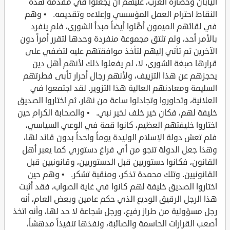
اليابان وحضارة الغرب، عليهم أن يجعلوا في مقدمة هذه
النقاط احترام العمل المؤسسي وإعلاءه وتقديمه. • وهم
في لقائهم الميمون أصَّلوا أيضاً مبدأ الشورى، فلم ينفرد
بالأمر أحد، ولم تلتق مجموعة منفردة وحدها لتقرر أمراً دون
الآخرين ثم تأتي إليهم لتأخذ موافقتهم عليه لتضفي على
قرارها صبغة الشورى، لا، لم يفعلوا ذلك لأنهم أهل دين
يحجزهم عن هذا التزييف، ولأنهم رجال أحرار تأبى فطرتهم
السليمة ومعادنهم العالية هذا التزوير. لقد اجتمعوا في
العلانية، وتحاوروا وتجادلوا ساعة من نهار، ثم اختاروا الصديق
خليفة لهم، فكان خير خلف لخير نبي. • والصحابة الكرام حين
اختاروا خليفتهم العظيم، كانوا قمة في الوعي السياسي،
فلم تعش دولة الإسلام الوليدة يوماً واحداً بدون قائد لها،
وهذا جعل الدولة تنجو من أي فراغ دستوري كما يعبر أهل
القانون، فكانوا دستوريين قبل الدستوريين، وقانونيين قبل
القانونيين. وتلك محمدة تذكر، ومنقبة تشكر. • وهم حين
اختاروا الصديق خليفة لهم كانوا في غاية الصواب، فقد أثبت
هذا الرجل الرقيق الوديع الذي حكم عامين وبعض العام، أنه
رجل مسؤولية من طراز رفيع، ورجل شجاعة لا حد لها، وأنه اتخذ
أصعب القرارات الحاسمة والصائبة، ونفذها تنفيذاً مدهشاً،