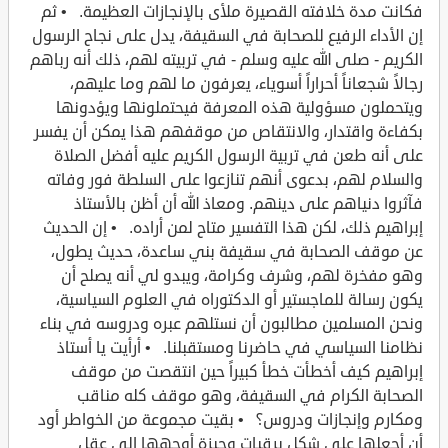
فكانت مدة خلافته القصيرة ملأى بالإنجازات العظيمة. • ثم
إن الأداء الرفيع للصحابة في السقيفة، يدل على نجاح الرسول
الكريم - صلى الله عليه وسلم - في تربيته لهم، ذلك أنه رباهم
رجالاً شجعاناً أحراراً أسوياء، يعرفون ما لهم وما عليهم،
ويتحملون مسؤولية هذه المعرفة فيحتملونها ويؤدونها
بكفاءة واقتدار، والانتقاص من موقفهم هذا يمكن أن يفسر
على أنه طعن في تربية الرسول الكريم عليه أفضل الصلاة
والسلام لهم، بدعوى أنهم تنازعوا على السلطة فور وفاته
فآثروا دنياهم على دينهم. ومعاذ الله أن أظن بالأستاذ
إبراهيم ذلك، لكن هذا التفسير متاح لمن أراده. • إن الحديث
عن موقف الصحابة في سقيفة بني ساعدة، حديث يطول،
وهو مفخرة لهم، وشرف وكرامة، ويبدو لي أنه يصلح أن
يكون رسالة للماجستير أو الدكتوراه في العلوم السياسية،
ونحن المسلمين مطالبون أن نستلهم عبره ودروسه في بناء
نظامنا السياسي في حاضرنا ومستقبلنا. • أرأيت يا أستاذ
إبراهيم كيف أخطأت خطأ كبيراً حين انتقصت من موقف
الصحابة الكرام في السقيفة، وهو موقف كله مناقب
ومكارم وإنجازات ودروس؟ • بقيت مجموعة من الخواطر أود
أن أجعلها على شكل برقيات وجيزة أوجهها إلى عقل