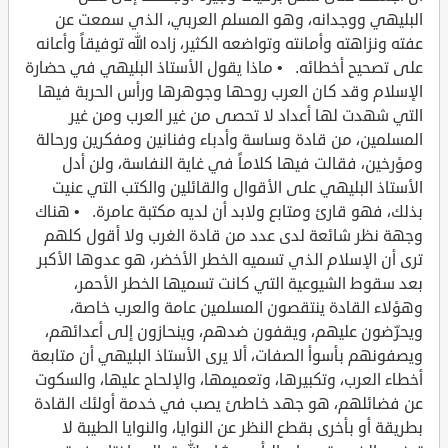
البليهي ووجدانه، وهو المسلم العربي، الذي سمعت عن
عفته ونزاهته وأمانته وتواضعه الكثير، زاده الله توفيقاً وأعانه
على تصحيح أخطائه. • ماذا يقول الأستاذ البليهي في حضارة
الإسلام وقد كان العرب روحها وجوهرها ورأس الحربة فيها
التي شهدت لها أعداد لا تحصى من غير العرب ومن غير
المسلمين، من قادة وساسة وأدباء وفنانين ومفكرين ورحالة
ومؤرخين، فقالت فيها كلاماً في غاية النفاسة، ولن أدل
الأستاذ البليهي على الأقوال والقائلين والكتب التي عنيت
بذلك، فهو قارئ ومتابع ولابد أن لديه مكتبة عامرة. • هناك
وجهة نظر شائعة لدى عدد من قادة الغرب ولا أقول كلهم
ترى أن الإسلام الذي تسميه الخطر الأخضر، هو عدوها الأكبر
بعد سقوط الشيوعية التي كانت تسميها الخطر الأحمر،
وهؤلاء القادة ينتقصون المسلمين عامة والعرب خاصة،
ويحرّضون عليهم، ويقفون ضدهم، وينحازون إلى أعدائهم،
ويصفونهم بأسوأ الصفات، ألا يرى الأستاذ البليهي أن متابعة
أخطاء العرب، وتكبيرها، وتعميمها، والإلحاح عليها، والسكوت
عن فضائلهم، هو جهد خاطئ يصب في خدمة أولئك القادة
بطريقة أو بأخرى بقطع النظر عن النوايا، والنوايا الطيبة لا