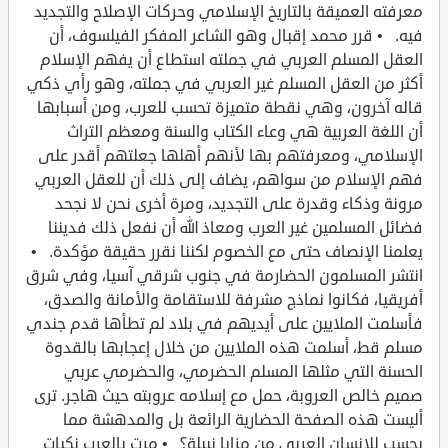
معرفته العميقة بالتاريخ الإسلامي وحركات الإصلاح والتجديد
فيه. • قرر محمد إقبال وهو الشاعر المفكر الفيلسوف، أن
العقل المسلم العربي في جملته استطاع أن يفهم الإسلام
أكثر من العقل المسلم غير العربي في جملته، وهو رأي ذكي
قاله آخرون، وهي نقطة متميزة تحسب للعرب، ومن أسبابها
أن اللغة العربية هي وعاء الكتاب والسنة ومعظم التراث
الإسلامي، ومعرفتهم بها لأنهم أهلها جعلتهم أقدر على
فهم الإسلام من سواهم، يضاف إلى ذلك أن للعقل العربي
مرونة وذكاء وقدرة على التجديد، ومرة أخرى نحن لا نجحد
فضائل المسلمين غير العرب ومعاذ الله أن نفعل ذلك فديننا
يعلمنا الإنصاف حتى مع الخصوم لكننا نقرر حقيقة مؤكدة. •
انتشر المسلمون الحضارمة في جنوب شرقي آسيا، وفي شرق
أفريقيا، فكانوا نماذج مشرفة للاستقامة والأمانة والصدق،
فأسلمت الملايين على أيديهم في بلاد لم تطأها قدم جندي
مسلم قط، أسلمت هذه الملايين من خلال إعجابها بالقدوة
الحسنة التي مثلها المسلم الحضرمي، والحضرمي عربي
صميم خالص العروبة، حمل مع إسلامه عروبته حيث هاجر. ترى
أليست هذه الصفحة الحضارية الرائعة بل والمدهشة مما
يحسب للإنسان العربي من مزايا نبيلة؟ • مرت بالعرب نكبات