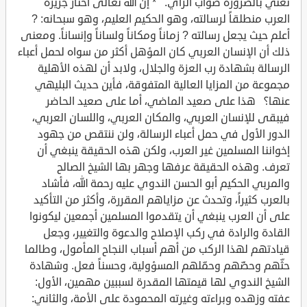
تعني بالضرورة صواب الرأي. * إن الله تعالى اختار جزيرة
العرب منطلقاً لرسالته، وهو الحكيم العليم، وهو سبحانه: ?
أعلم حيث يجعل رسالته ? زماناً ومكاناً ولساناً وإنساناً. ومعنى
ذلك أن الإنسان العربي كان المؤهل أكثر من سواه لحمل أعباء
الرسالة بشهادة رب العزة والجلال، ولابد أن لهذه الأهلية
مجموعة من المزايا العالية المتفوقة، فأين حديث البليهي
عنها؟ هذا على صعيد الماضي، أما على صعيد الحاضر
فيبقى للإنسان العربي، والمكان العربي، واللسان العربي،
الدور الأول في حمل أعباء الرسالة، ولن ننتقص من جهود
إخواننا المسلمين غير العرب، ولكن هذه الحقيقة ينبغي أن
تعرف. وهذه الحقيقة عرفها وجهر بها الشيخ الصالح
والمربي الحكيم أبو الحسن الندوي عليه رحمة الله، فأشاد
بالعرب كثيراً، وتحدث عن مزاياهم المقررة، وأكثر من التأكيد
على أن العرب ينبغي أن يتقدموا المسلمين أجمعين ليكونوا
القادة والرادة في ركب الإصلاح والدعوة والتغيير، وجعل
قيادتهم لهذا الركب من أهم أسباب النجاح المأمول، وطالما
حثّهم وحضّهم وحمّلهم المسؤولية، وحسناً فعل. وشهادة
الشيخ الندوي لها قيمتها المقدرة لسببين مهمين، الأول:
عفته وزهده وبراءته وغيرته المحمودة على الأمة، والثاني: