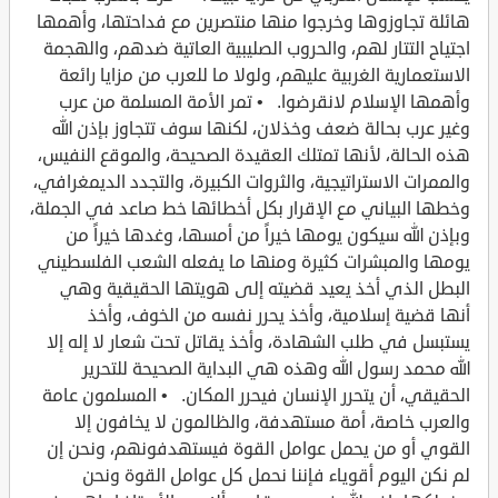
هائلة تجاوزوها وخرجوا منها منتصرين مع فداحتها، وأهمها
اجتياح التتار لهم، والحروب الصليبية العاتية ضدهم، والهجمة
الاستعمارية الغربية عليهم، ولولا ما للعرب من مزايا رائعة
وأهمها الإسلام لانقرضوا. • تمر الأمة المسلمة من عرب
وغير عرب بحالة ضعف وخذلان، لكنها سوف تتجاوز بإذن الله
هذه الحالة، لأنها تمتلك العقيدة الصحيحة، والموقع النفيس،
والممرات الاستراتيجية، والثروات الكبيرة، والتجدد الديمغرافي،
وخطها البياني مع الإقرار بكل أخطائها خط صاعد في الجملة،
وبإذن الله سيكون يومها خيراً من أمسها، وغدها خيراً من
يومها والمبشرات كثيرة ومنها ما يفعله الشعب الفلسطيني
البطل الذي أخذ يعيد قضيته إلى هويتها الحقيقية وهي
أنها قضية إسلامية، وأخذ يحرر نفسه من الخوف، وأخذ
يستبسل في طلب الشهادة، وأخذ يقاتل تحت شعار لا إله إلا
الله محمد رسول الله وهذه هي البداية الصحيحة للتحرير
الحقيقي، أن يتحرر الإنسان فيحرر المكان. • المسلمون عامة
والعرب خاصة، أمة مستهدفة، والظالمون لا يخافون إلا
القوي أو من يحمل عوامل القوة فيستهدفونهم، ونحن إن
لم نكن اليوم أقوياء فإننا نحمل كل عوامل القوة ونحن