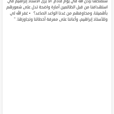
سنملكها بإذن الله في يوم قادم. ألا يرى الأستاذ إبراهيم في
استهدافنا من قبل الظالمين أمارة واضحة تدل على شعورهم
بأهميتنا، ومخاوفهم من غدنا الواعد الصاعد؟ • غفر الله لي
وللأستاذ إبراهيم، وأعاننا على معرفة أخطائنا وتجاوزها. "