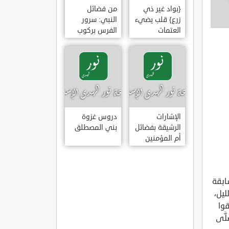
{بواد غير ذي
من فضائل
زرع} قلب يضيء
النبي: سرور
العتمات
الفرس بركوب
النبي وخضوع
البراق له
الإشارات
دروس غزوة
الرشيقة بفضائل
بني المصطلق
أم المؤمنين
عائشة الصديقة
َّ العملُ بما رواه الثِّقات منهم، وتقومَ به الحُجَّة؛ فإنَّ المجهولَ لا تصحُّ رِوايته، ولا يَنبغي العملُ بما رواه، والصحابة يُشارِكون سائرَ الرواةِ في جميعِ ذلك إلاَّ في الجَرْح والتعديل؛ فإنَّهم كلَّهم عدولٌ لا يتطرَّق إليهم الجرحُ؛ لأنَّ الله - عزَّ وجلَّ - ورسولَه زكيَّاهم وعدَّلاهم، وذلك مشهورٌ لا نَحتاج لذِكره[13]. والمسلِمون مجمعونَ على أنَّ أفضلَهم الخلفاءُ الأربعةُ - رضي الله عنهم - ثم السِّتَّة الباقون إلى تمامِ العَشرة، ثم البدريُّون، ثم أصحابُ أُحُد، ثم أهلُ بَيعة الرضوان بالحديبية، وعلى كلٍّ قالَ رسولُ الله - صلَّى الله عليه وسلَّم -: ((خَيرُ أمَّتي قَرْني، ثم الذين يَلونهم، ثم الَّذين يَلونَهم))، قال عمرانُ: ف