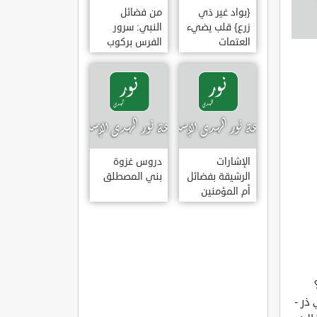
{بواد غير ذي
من فضائل
زرع} قلب يضيء
النبي: سرور
العتمات
الفرس بركوب
النبي وخضوع
البراق له
الإشارات
دروس غزوة
الرشيقة بفضائل
بني المصطلق
أم المؤمنين
عائشة الصديقة