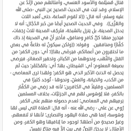
قتال مُسَيْلمة والأسود العَنسي، وأمثالهم ممن ارْتَدَّ عن
الإسلام، وقد ثبَت في الحديث الصحيح عن النبي -صلى الله
عليه وسلم- أنه قال: ((لا تَقوم الساعة، حتى تُعبد اللات
والعُزَّى)). وفي الحديث الصحيح أيضًا من خَبر الدَّجَّال: أنه لا
يَدخل المدينة، بل يَنزل بالسَّبخة، فتَرجُف المدينة ثلاثَ رَجَفات،
فيَخرج منها كلُّ كافرٍ ومنافق، فأخبَر أنَّ في المدينة إذ ذاك
كفَّارًا ومنافقين. وقوله: ((ولكن سيكونُ له طاعةٌ في بعضِ
ما تَحتقِرون من أعمالكم، فيَرضَى بها))؛ أي: دون الكفر؛ من
القتل والنَّهب، ونحوهما من الكبائر، وتحقير الصغائر، فيَرضى
بصيغة المعلوم؛ أي: الشيطان، بها؛ أي: بالمُحْتَقَر؛ حيث لَم
يَحصل له الذنبُ الأكبر الذي هو الكفر؛ ولهذا ترى المعاصيَ -
من الكذب، والخيانة، والغشِّ، ونحوها - تُوجَد كثيرًا في
المسلمين، وقليلاً في الكافرين؛ لأنه قد رَضِي من الكفَّار
بالكفر، فلا يُوَسْوِس لهم في الجزئيَّات، بخلاف المسلمين
يَرمِيهم في المعاصي؛ لعدم حصوله منهم على الكفر.
رُوِي عن علي - رضي الله عنه - أنه قال: الصلاة التي ليس لها
وَسْوسة، إنما هي صلاة اليهود والنصارى؛ لأنها لا تَنفعهم،
وغيرُ صحيحةٍ من أصلها؛ لوجود ما يُنافيها وهو الكفر، ومن
الأمثال: لا يدخلُ اللصُّ في بيتٍ إلاَّ فيه متاعٌ نفيسٌ.