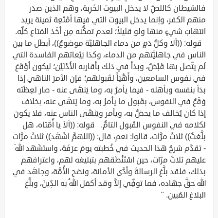
فالشيطان كاللصِّ لا يدخل البيوت الخَرِبة، وهم الذين صدَر
منهم الكفر، وإنما يدخل البيوت التي فيها أمْتَعِة ثمينة يريد
انتهابَ شيءٍ منها ولو قليلاً؛ لعدم تمكُّنه مِن أخْذ المَتاع كلِّه.
قوله: ((ألا وكلُّ دَمٍ من دماء الجاهليَّة موضوعٌ))، أبطَل ما بين
الناس في جاهليَّتهم من الدماء، وكذا بَيْعاتهم الفاسدة التي
لَم يتَّصل بها قَبْضٌ، وبدَأ في ذلك بأقاربه الأَدْنَيْن؛ ليكون أوْقَعَ
في نفوس السامعين، وأَهْيَأَ لقَبولهم؛ فإن الآمرَ الناهي إذا
بدَأ بنفسه وبأهله - فيما يأمرُ به، وما يَنهَى عنه - صار لعِظَته
وَقْعٌ في النفوس، بقَبول ما يأمرُ به، وما يَنهَى عنه، بخلاف
إذا كان يُخالف ما يحضُّ به، ويأمر ويَنهَى الناس عنه، فلا يكون
لكلامه في النفوس القَبول التامُّ. قوله: ((ألاَ يا أُمَّتاه، هل
بلَّغتُ)) ثلاثَ مرَّات، قالوا: نعم، قال: ((اللهمَّ اشْهَد)) ثلاثَ مرَّات
- تقدَّم شرحُ هذا الحديث في خُطبته يومَ عرَفَة، واستشَهد اللهَ
عليهم ثلاثَ مرَّات، حين اسْتَنْطَقهم بتبليغه لهم، واعترافهم
بذلك، فلقد بلَّغ الرسالةَ وأدَّى الأمانة، ونصَح الأُمَّة، وجاهَد في
الله حقَّ جهاده، فما توفِّي إلاَّ وقد أكمَل اللهُ به الدِّينَ، وبلَّغ
البلاغ المُبين. "