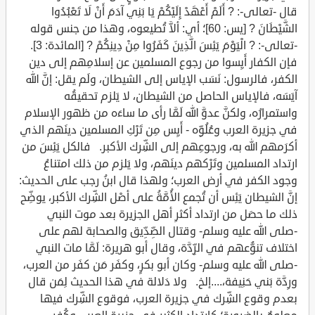
قال -تعالى-: ? أَلَمْ أَعْهَدْ إِلَيْكُمْ يَا بَنِي آدَمَ أَنْ لَا تَعْبُدُوا
الشَّيْطَانَ ? [يس: 60]؛ أي: ألاَّ تُطيعوه، وهذا من جنس قوله
-تعالى-: ? الْيَوْمَ يَئِسَ الَّذِينَ كَفَرُوا مِنْ دِينِكُمْ ? [المائدة: 3].
فإن الكفار أَيِسوا من رجوع المسلمين عن إسلامِهم إلى دين
الكفر، فالرسول: نَسَب الإياس إلى الشيطان، ولَم يقل: إنَّ الله
آيَسَه، فالإياس الحاصل من الشيطان، لا يَلزم تحقيقُه
واستمرارُه، ولكنَّ عدوَّ الله لَمَّا رأى ما ساءَه من ظهور الإسلام
في جزيرة العرب وعُلُوِّه - أَيِس مِن تَرْكِ المسلمين دينَهم الذي
أكرَمهم الله به، ورجوعِهم إلى الشِّرك الأكبر. فالكل يَئِسَ من
ارتداد المسلمين وتَرْكهم دينَهم، ولا يَلزم من ذلك امتناعُ
وجود الكفر في أرض العرب؛ ولهذا قال ابنُ رجب على الحديث:
إنَّ الشيطان يَئِس أن تُجمع الأُمَّةُ على أصْل الشِّرك الأكبر، يوضِّح
ذلك ما حصَل من ارتداد أكثرِ أهل الجزيرة بعد موت النبي
-صلى الله عليه وسلم- وقتال الصِّدِّيق والصحابة لهم على
اختلاف تنوُّعهم في الرِّدَّة، وقال أبو هريرة: لَمَّا مات النبي
-صلى الله عليه وسلم- وكان أبو بكرٍ، وكفَر مَن كفَر من العرب،
ورِدَّة بَني حَنِيفة،....إلخ. ولا دَلالة في هذا الحديث لِمَن قال
بعدم وقوع الشِّرك في جزيرة العرب، فوقوع الشِّرك فيها