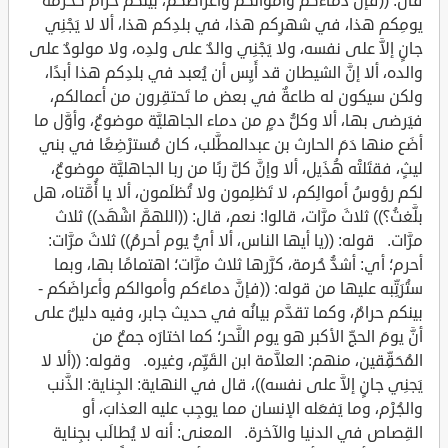
قال: ((فإنَّ دماءَكم وأموالَكم وأعراضكم، بينكم حرامٌ كحُرمة
يومِكم هذا، في شهرِكم هذا، في بلدِكم هذا، ألا لا يَجْنِي
جانٍ إلاَّ على نفسه، ولا يَجْنِي والدٌ على ولدِه، ولا مولودٌ على
والده، ألا إنَّ الشيطان قد أَيِس أن يُعبد في بلدِكم هذا أبدًا،
ولكن سيكون له طاعةٌ في بعض ما تَحتقِرون من أعمالكم،
فيَرضى بها، ألا وكلُّ دمٍ من دماء الجاهليَّة موضوعٌ، وأوَّل ما
أضَع منها دَمَ الحارث بن عبدالمطَّلب، كان مُسترْضِعًا في بني
ليثٍ، فقتَلتْه هُذَيل، ألا وإنَّ كلَّ ربًا من ربا الجاهليَّة موضوعٌ،
لكم رؤوسُ أموالِكم، لا تَظلِمون ولا تُظلَمون، ألا يا أُمَّتاه، هل
بلَّغتُ؟)) ثلاثَ مرَّات، قالوا: نعم، قال: ((اللهمَّ اشْهَد)) ثلاث
مرَّات. قوله: ((يا أيها الناس، ألا أيُّ يوم أحرمُ)) ثلاثَ مرَّات:
أحرم؛ أي: أشدُّ حُرمة، كرَّرها ثلاث مرَّات؛ اهتمامًا بها، وبما
ستُرَتِّبه عليها من قوله: ((فإنَّ دماءَكم وأموالكم وأعراضَكم -
بينكم حرامٌ، وكما تقدَّم بيانُه في حديث جابر، وفيه دليلٌ على
أنَّ يومَ الحجِّ الأكبر هو يوم النَّحر؛ كما اختارَه جمعٌ من
المُحَقِّقين، منهم: العلاَّمة ابن القَيِّم، وغيره. وقوله: ((ألا لا
يَجنِي جانٍ إلاَّ على نفسه))، قال في النهاية: الجِناية: الذَّنب
والجُرْم، وما يَفعَله الإنسان مما يوجِب عليه العذابَ، أو
القِصاص في الدنيا والآخرة. المعنى: أنه لا يُطالَب بجِناية