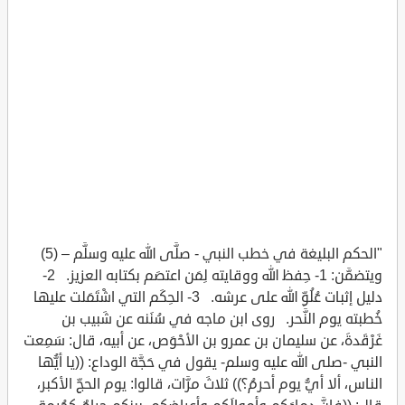
"الحكم البليغة في خطب النبي - صلَّى الله عليه وسلَّم – (5)
ويتضمَّن: 1- حِفظ الله ووقايته لِمَن اعتصَم بكتابه العزيز. 2-
دليل إثبات عُلُوِّ الله على عرشه. 3- الحِكَم التي اشْتَمَلت عليها
خُطبته يوم النَّحر. روى ابن ماجه في سُنَنه عن شَبيب بن
غَرْقَدةَ، عن سليمان بن عمرو بن الأحْوَص، عن أبيه، قال: سَمِعت
النبي -صلى الله عليه وسلم- يقول في حَجَّة الوداع: ((يا أيُّها
الناس، ألا أيُّ يوم أحرمُ؟)) ثلاثَ مرَّات، قالوا: يوم الحجِّ الأكبر،