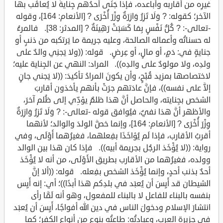
غيرِه من أقاربه وأباعده، فإذا جَنَى أحدُهم جِنايةً لا يُعاقَب بها
الآخر؛ كقوله: ? وَلَا تَزِرُ وَازِرَةٌ وِزْرَ أُخْرَى ? [الأنعام: 164]، وقوله
-تعالى-: ? كُلُّ نَفْسٍ بِمَا كَسَبَتْ رَهِينَةٌ ? [المدثر: 38]. فالمرءُ
له حسناتُه وأعماله الصالحة، وعليه جريمة ما يَرتكبه من ذنبٍ أو
جنايةٍ في: دَمٍ، أو مالٍ، أو عِرضٍ. قوله: ((ولا يَجنِي والدٌ على
ولدِه، ولا مولودٌ على والدِه)). المراد: النهي عن الجِناية عليه؛
لاختصاصها بمزيد قُبْحٍ، وأن يكونَ المرادُ تأكيدَ: ((لا يَجني جانٍ
إلاَّ على نفسه))، فإنَّ عادَتهم جرَتْ بأنهم يأخذون أقاربَ
الشخص بجِنايته، والحاصل أنَّ هذا ظلمٌ يؤدِّي إلى ظُلم آخرَ،
والأظهر أنَّ هذا نفيٌ، فيُوافق قوله -تعالى-: ? وَلَا تَزِرُ وَازِرَةٌ
وِزْرَ أُخْرَى ? [الأنعام: 164]، وإنما خصَّ الولدَ والوالد؛ لأنهما
أقربُ الأقارب، فإذا لَم يُؤاخَذَا بفِعلهما، فغيرُهما أَوْلَى، وفي
رواية: ((لا يُؤْخَذ الرجُل بجريمة أبيه)). فإذا كان هذا بين الوالد
وولده، فغيرُهما من الأقارب بطريق الأَوْلَى، من أنه لا يُؤْخَذ
أحدٌ بذنب أحدٍ، وإنما يُؤْخَذ الشخص بفِعله. قوله: ((ألا إنَّ
الشيطان قد أَيِسَ أن يُعبَد في بلدِكم هذا أبدًا))؛ أي: إنه أَيِس
بنفسه بالبناء للفاعل لا بالبناء للمفعول، وهو أنه لَمَّا رأى
انتشارَ الإسلام ودخولَ الناس في دين الله أفواجًا، أَيِسَ أن يُعبَد
في جزيرة العرب، وعبادتُه: طاعتُه بنوعٍ من أنواع الكفر؛ كما