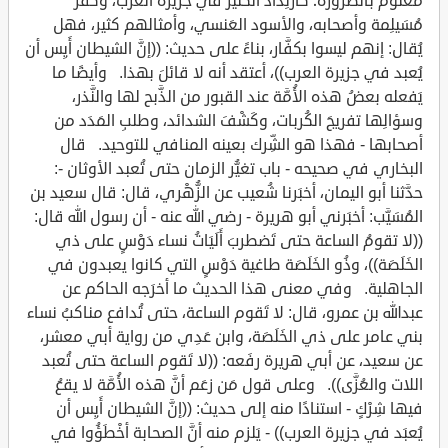
معلومٌ بالضرورة؛ كارتِداد الكثير في جزيرة العرب، وكُفر
مُسَيلِمة وأصحابه، والأسود العَنسي، وأمثالهم كثير، فهل
يُقال: إنهم ليسوا بكفَّار، بناءً على حديث: ((إنَّ الشيطان أَيِس أن
يُعبد في جزيرة العرب))، أعتقد أنه لا قائلَ بهذا. وأيضًا ما
يَفعله بعضُ هذه الأُمَّة عند القبور من الذَّبح لها والنَّذر،
وسؤالِها تفريجَ الكُربات، وكَشْفَ الشدائد، وطلبِ المَدَد من
أصحابها - فهذا هو الشِّرك بعينه المنافي للتوحيد. قال
البخاري في صحيحه - باب تغيُّر الزمان حتى تُعبد الأوثان -:
حدَّثنا أبو اليمان، أخبَرنا شُعيب عن الزُّهْري، قال: قال سعيد بن
المُسَيَّب: أخبَرني أبو هريرة - رضي الله عنه - أن رسول الله قال:
((لا تقومُ الساعة حتى تَضطربَ أَلَيَاتُ نساء دَوْسٍ على ذي
الخَلَصَة))، وذُو الخَلَصَة طاغية دَوْسٍ التي كانوا يعبدون في
الجاهلية. وفي معنى هذا الحديث ما أخرَجه الحاكم عن
عبدالله بن عمرو، قال: لا تَقوم الساعة، حتى تُدافع مناكبُ نساء
بني عامر على ذي الخَلَصَة، وابن عَدِي من رواية أبي معشر،
عن سعيد، عن أبي هريرة رفَعه: ((لا تَقوم الساعة حتى تُعبد
اللات والعُزَّى)). وعلى قول مَن زعَم أنَّ هذه الأُمَّة لا يقعُ
فيها شِرْكٍ - استنادًا منه إلى حديث: ((إنَّ الشيطان أَيِس أن
يُعبَد في جزيرة العرب)) - يَلزم منه أنَّ الصحابة أخْطَؤُوا في