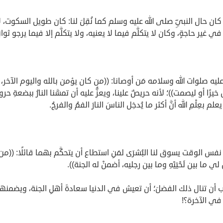
ان حال النبيِّ صلى الله عليه وسلم كما نُقِلَ لنا: كان طويل السكوت، ل
 في غير حاجةٍ، وكان لا يتكلَّم فيما لا يعنيه، ولا يتكلَّم إلا فيما يرجو ثوابَ
يه صلوات الله وسلامه مَن أوصانا: ((من كان يؤمن بالله واليوم الآخر،
خيرًا أو ليصمت))؛ لأنه حريصٌ علينا، ويعزُّ عليه أن تمسَّنا النارُ ببضعةِ حرو
علم بعِلْمِ الله أنَّ أكثر ما يُدخِل الناسَ النارَ الفمُ والفرجُ.
س الوقت يسوق لنا البُشرَى لمَنِ استطاع أن يتحكَّم بهما قائلًا: ((من
ي ما بين لَحْيَيْهِ وما بين رجليه، أضمنْ له الجنة)).
ب أن تنال ذلك الفضلَ؛ أن تعيش في الدنيا سعادةَ أهلِ الجنة، ويضمنه
ُ في الآخرة؟!