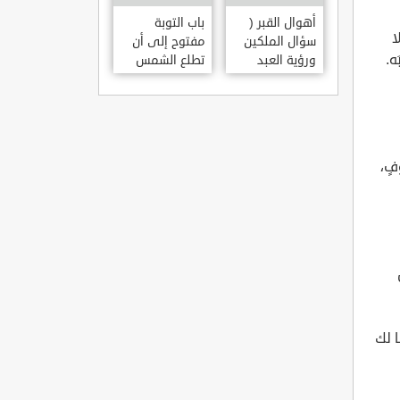
أهوال القبر (
باب التوبة
ا
سؤال الملكين
مفتوح إلى أن
ه.
ورؤية العبد
تطلع الشمس
مكانه )
من مغربها
فٍ،
ا لك