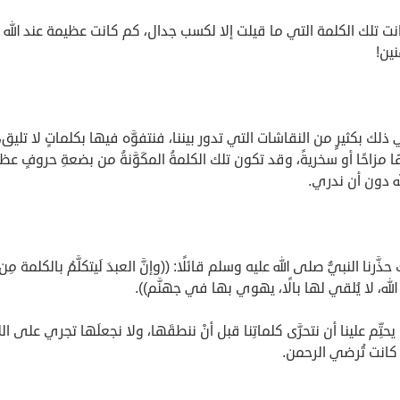
ت تلك الكلمة التي ما قيلت إلا لكسب جدال، كم كانت عظيمة عند الله 
ين!
ني ذلك بكثيرٍ من النقاشات التي تدور بيننا، فنتفوَّه فيها بكلماتٍ لا تليق،
 مزاحًا أو سخريةً، وقد تكون تلك الكلمةُ المكَوَّنةُ من بضعةِ حروفٍ عظي
له دون أن ندري.
ذَّرنا النبيُّ صلى الله عليه وسلم قائلًا: ((وإنَّ العبدَ لَيتكلَّمُ بالكلمة مِن
الله، لا يُلقي لها بالًا، يهوي بها في جهنَّم)).
حتِّم علينا أن نتحرَّى كلماتِنا قبل أنْ ننطقَها، ولا نجعلَها تجري على ال
ا كانت تُرضي الرحمن.