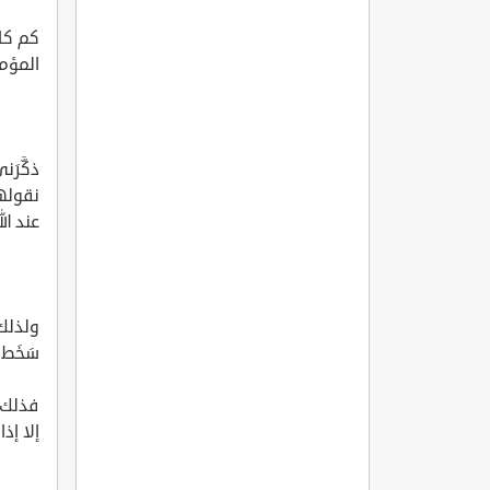
كم كان
المؤمن
ذكَّرَ
نقولها
عند ال
ولذلك ح
سَخَط 
فذلك ي
إلا إذ