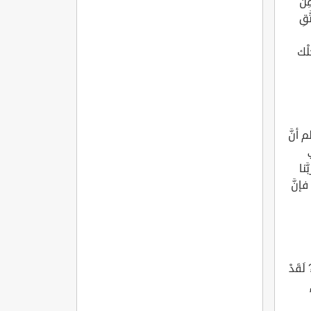
ِن
قِ
لْك
 أنَّ
نا
إنَّ
قَدْ