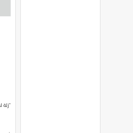
"زلة ل