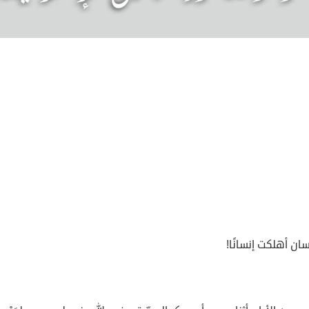
سان أهلكت إنسانًا!