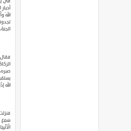
في يوم
أحبارِ
اللهَ و
تجدونه
الجنةَ
فقال ذل
الزكاة
صبره، 
يستقرِ
الله إذ
فنزلت 
سَمِعَ ال
الْأَنْبِ