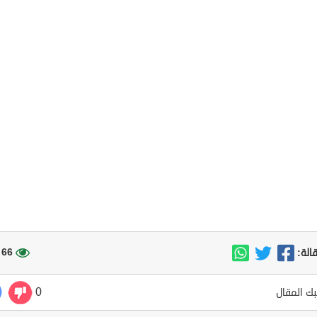
66 مشاهدة
الة:
0
ك المقال