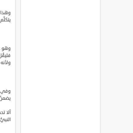
وهذا ك
يتكلَّم
وهو عل
فليقُل 
ولأنه ي
وفي نف
يضمنْ ل
ألا تح
النبيّ