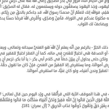
ٍ من الأيام أثناء مرورِ أبي بكر الصدِّيق رضي الله عنه على درسٍ لحَبْرٍ م
 اليهود، وَجَدَ اليهودَ يصطفُّون حوله ويستمعون له، فقال له الصدِّيق: اتَّ
أَسْلِم، فوالله إنك لتعلَمُ أنَّ محمدًا رسولُ الله، قد جاءكم بالحقِّ مِن ربِّكم،
 مكتوبًا عندكم في التوراة، فآمِنْ وَصَدِّق، وأَقْرِض اللهَ قرضًا حسنًا يدخ
، ويضاعفْ لك الثواب.
ك الحَبْرُ - بالرغم مِن أنَّه يعلم أنَّ اللهَ هو الغنيُّ سبحانه وتعالى، ويعلم
َ أو الصدقة هي اختبارٌ للغَنيِّ في ماله، كما أن الفقرَ اختبارٌ للفقير في
ولكن حتى يحاول أن يبيِّنَ خطأً في كلام أبي بكر -: يا أبا بكر، تزعم أن ربَّ
ض أموالَنا، وما يستقرض إلا الفقيرُ من الغنيِّ، فإنْ كان ما تقول حقًّا، ف
ًا لفقيرٌ ونحن أغنياء، ولو كان غنيًّا، ما استقرض أموالَنا.
في هذا الموقف الآية التي قرأْتُها في وِرْد اليوم حين قال تعالى: ? لَ
لَّهُ قَوْلَ الَّذِينَ قَالُوا إِنَّ اللَّهَ فَقِيرٌ وَنَحْنُ أَغْنِيَاءُ سَنَكْتُبُ مَا قَالُوا وَقَتْلَهُمُ
يَاءَ بِغَيْرِ حَقٍّ وَنَقُولُ ذُوقُوا عَذَابَ الْحَرِيقِ ? [آل عمران: 181].