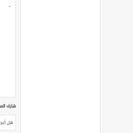
"
شارك المق
هل أعجب