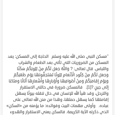
"مسكن النبي صلى الله عليه وسلم الحاجة إلى المسكن: يعد
المسكن من الضروريات التي تأتي بعد الطعام والشراب
واللباس. قال تعالى: ? وَاللَّهُ جَعَلَ لَكُمْ مِنْ بُيُوتِكُمْ سَكَنًا
وَجَعَلَ لَكُمْ مِنْ جُلُودِ الْأَنْعَامِ بُيُوتًا تَسْتَخِفُّونَهَا يَوْمَ ظَعْنِكُمْ
وَيَوْمَ إِقَامَتِكُمْ وَمِنْ أَصْوَافِهَا وَأَوْبَارِهَا وَأَشْعَارِهَا أَثَاثًا وَمَتَاعًا
إِلَى حِينٍ ?[1]. فالمسكن ضرورة في حالتي الاستقرار
والترحل، وقد هيأ الله للإنسان في حال تنقله بيوتًا يسهل
إقامتها كما يسهل حملها، وهذا من منن الله تعالى على
عباده. وأولى مهمات البيت وفوائده: ما يؤمنه من «السكن»
الذي ذكرته الآية الكريمة. فالسكن يعني الاستقرار والهدوء