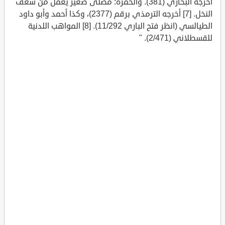
أخرجه البخاري (381). والخمرة: مصلى صغير يعمل من سعف
النخل. [7] أخرجه الترمذي برقم (2377)، وكذا أحمد وأبو داود
الطيالسي (انظر فتح الباري 11/292). [8] المواهب اللدنية
للقسطلاني (2/471). "