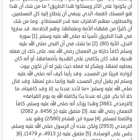
أن يكونوا على الأثر ويسلكوا هذا الطريق؟ ما من شك أن هذا
هو المسلك القمة، الذي ينبغي أن يتطلع إليه كل المسلمين،
والمطلوب منهم الاقتراب منه قدر المستطاع.. وما من شك
أن كثيرًا من فقهاء الأمة وعلمائها. وهم الخلاصة. قد ساروا
في هذا الطريق تأسيا ًبه صلى الله عليه وسلم. [1] سورة
النحل، الآية (80). [2] ما نشك في أن النبي صلى الله عليه
وسلم كافأ حارثة بن النعمان رضي الله عنه، على ذلك إن فعله
هدية، فقد كان يكافئ على الهدية بأضعافها، أو أنه كان
يعطيه ثمنها، ويشكر له فعله حيث يتيح له أن تكون بيوت
أزواجه قريبًا من المسجد. وقد رأينا كيف أنه صلى الله عليه
وسلم لم يقبل أرض المسجد هبة وإنما دفع ثمنها. وقد قال
صلى الله عليه وسلم: «ما لأحد عندنا يد إلا وقد كافيناه، ما
خلا أبا بكر، فإن له عندنا يدًا يكافئه الله به يوم القيامة»
[الترمذي 3661] وهذا يؤكد أنه صلى الله عليه وسلم، كافأ
النعمان رضي الله عنه. [3] متفق عليه (خ 6456، م 2082)
واللفظ لمسلم. [4] سيرة ابن هشام (2/580) وهو عند
الترمذي (2953) ولكن عنده أن الرسول صلى الله عليه وسلم،
جلس على الوسادة. [5] متفق عليه (خ 4913، م 1479). [6]