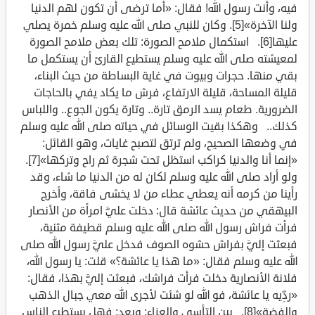
فيه، وأنت رسول الله! فقال: «أما ترضى أن تكون لهم الدنيا
ولنا الآخرة»[5]. وكان للنبي صلى الله عليه وسلم خمرة يصلي
عليها[6]. استكمال ملامح الصورة: تلك بعض ملامح الصورة
لمعيشته صلى الله عليه وسلم يستطيع القارئ أن يستكمل ما
بقي منها. حجرات وبيوت في غاية البساطة من حيث البناء،
قليلة المساحة، قليلة الارتفاع، فرش ما يكاد يفي بالحاجات
الضرورية. طعام يسد الرمق تارة.. وتارة يكون الجوع.. واللباس
كذلك.. وهكذا بقيت الوسائل في حياته صلى الله عليه وسلم
في وضعها الصحيح، ولم ترتق لتصبح غايات، وهو القائل:
«إنما أنا والدنيا كراكب استظل تحت شجرة ثم راح وتركها»[7].
ولو أراد صلى الله عليه وسلم لكان له من الدنيا ما شاء، وقد
رأينا من كرمه أنه يعطي عطاء من لا يخشى فاقة، وأخرج
البيهقي من حديث عائشة قال: دخلت عليَّ امرأة من الأنصار
فرأت فراش رسول الله صلى الله عليه وسلم قطيفة مثنية،
فبعثت إليَّ بفراش حشوه الصوف فدخل عليَّ رسول الله صلى
الله عليه وسلم فقال: «ما هذا يا عائشة؟» قلت: يا رسول الله،
فلانة الأنصارية دخلت فرأت فراشك، فبعثت إليَّ بهذا، فقال:
«ردِّيه يا عائشة، فو الله لو شئت لأجرى الله معي جبال الذهب
والفضة»[8]. بين التأسي والعزاء: وبعد: فهل يستطيع الناس