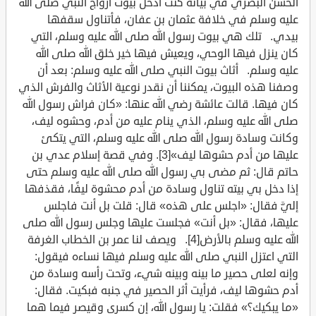
الحسن البصري في بيانه كنت أدخل بيوت أزواج النبي صلى الله
عليه وسلم في خلافة عثمان بن عفان، فأتناول سقفها
بيدي. تلك هي بيوت رسول الله صلى الله عليه وسلم، التي
كان ينزل فيها الوحي، ويعيش فيها خير خلق الله صلى الله
عليه وسلم. أثاث بيوت النبي صلى الله عليه وسلم: بعد أن
وصفنا هذه البيوت، يمكننا أن نقدر نوعية الأثاث والفرش الذي
كان فيها. قالت عائشة رضي الله عنها: «كان فراش رسول الله
صلى الله عليه وسلم، الذي ينام عليه من أدم، وحشوه ليف،
وكانت وسادة رسول الله صلى الله عليه وسلم، التي يتكئ
عليها من أدم حشوها ليف»[3]. وفي قصة إسلام عدي بن
حاتم قال: ثم مضى بي رسول الله صلى الله عليه وسلم حتى
إذا دخل بي بيته تناول وسادة من أدم محشوة ليفًا، فقذفها
إليَّ فقال: «اجلس على هذه» قال: قلت بل أنت فاجلس
عليها، فقال: «بل أنت» فجلست عليها وجلس رسول الله صلى
الله عليه وسلم بالأرض[4]. ويصف لنا عمر بن الخطاب الغرفة
التي اعتزل النبي صلى الله عليه وسلم فيها نساءه فيقول:
وإنه لعلى حصير ما بينه وبينه شيء، وتحت رأسه وسادة من
أدم حشوها ليف، فرأيت أثر الحصير في جنبه فبكيت. فقال:
«ما يبكيك؟» فقلت: يا رسول الله، إن كسرى وقيصر فيما هما