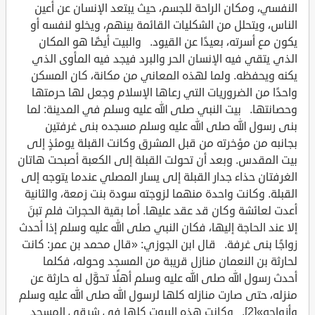
النفسي، ومكان الراحة للجسم، حيث يبتعد الإنسان عن أعين
الناس، ويتحلل من الشكليات القائمة بينهم، ويخلو لنفسه أو
يكون مع أسرته، بعيدًا عن القيود. والبيت أيضًا هو المكان
الذي يتقي فيه الإنسان الحر والبرد فيجد فيه المأوى الذي
يكنه ويحفظه. ولما لهذه المعاني من مكانة، كان المسكن
واحدًا من الضروريات التي رعاها الإسلام وجعل لها حرمتها
وحصانتها. بيت النبي صلى الله عليه وسلم في المدينة: لما
بنى رسول الله صلى الله عليه وسلم مسجده بنى غرفتين
بجانبه من مؤخرته من قبل المشرق وكانت القبلة يومئذٍ إلى
بيت المقدس. وبعد أن تحولت القبلة إلى الكعبة أصبحت هاتان
الغرفتان حذاء جدار القبلة إلى يسار المصلي عندما يتوجه إلى
القبلة. وكانت واحدة منهما لزوجته سودة بنت زمعة، والثانية
أعدت لعائشة وكان قد عقد عليها. أما بقية الحجرات فلم تبنَ
إلا عند الحاجة إليها، فكان النبي صلى الله عليه وسلم إذا أحدث
زواجًا بنى غرفة. قال ابن الجوزي: «قال محمد بن عمر: كانت
لحارثة بن النعمان منازل قريبة من المسجد وحوله، فكلما
أحدث رسول الله صلى الله عليه وسلم أهلًا تحوَّل له حارثة عن
منزله، حتى صارت منازله كلها لرسول الله صلى الله عليه وسلم
وأزواجه»[2]. وكانت هذه البيوت كلها في شرقي المسجد