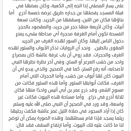
على يسار المصلي إذا اتجه إلى الكعبة، وكان بعضها في
قبلة المسجد يفصلها عن جداره طريق عرضه خمسة أذرع. أما
بناؤها فكان من اللبن، وسقفها من الجريد. وكانت تسعة
أبيات. وكان لأربعة منها حجر من جريد، والمقصود بالحجر:
الفسحة تكون أمام الغرفة محجرة أي محاطة بشيء يمنع
دخول الناس إليها. وكان السور لهذه الغرف من الجريد
المقوى بالطين. ونجد أن الروايات تذكر الأبواب والستور لهذه
الغرف والحجرات. فقد روي أن باب غرفة عائشة كان بمصراع
واحد من خشب العرعر أو الساج، وفي آخر نظرة نظرها النبي
لأصحابه، أنه رفع الستر، كما في الصحيح. والذي يبدو لي أن
البيوت كان لها أبواب من خشب، وأما الحجرات التي أمام
الغرف، فكانت أبوابها الستور. وأما هذه الستور فكانت من
مسوح الشعر، وقد ذرع عمر بن أبي أنيس واحدًا منها فكان
ثلاثة أذرع في ذراع. وأما مساحة هذه البيوت فكانت غير
واسعة، وقد ورد في الصحيح أن النبي صلى الله عليه وسلم
كان إذا أراد السجود في صلاة الليل غمز عائشة فكفت رجليها
ريثما يسجد فإذا قام بسطتهما. وهذه الصورة يمكن أن توضح
لنا ما كانت عليه تلك البيوت. وأما ارتفاع السقف فقد قال: