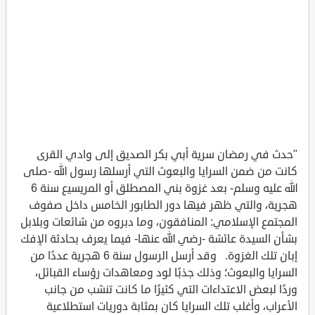
"حدث في رمضان سرية أبي بكر الصديق إلى وادي القرى
كانت من ضمن السرايا والبعوث التي أرسلها رسول الله -صلى
الله عليه وسلم- بعد غزوة بني المصطلق أو المريسيع سنة 6
هجرية، والتي ظهر فيها دور الطابور الخامس داخل صفوف
المجتمع الإسلامي: المنافقون، وما دبروه من شائعات وبلابل
بشأن السيدة عائشة -رضي الله عنها- فيما يعرف بحادثة الإفك
إبان تلك الغزوة. وقد أرسل الرسول سنة 6 هجرية عددًا من
السرايا والبعوث؛ وذلك جذبًا لود ومعاهدات رؤساء القبائل،
وردًا لبعض الاعتداءات التي كثيرًا ما كانت تنشب من جانب
الأعراب، وأغلب تلك السرايا كان بمثابة دوريات استطلاعية