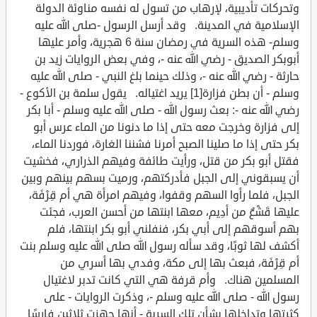
وتحركات تأديبية، لإرهاب من تسول له نفسه مناوئة الدولة
الإسلامية في المدينة. وقد أرسل الرسول -صلى الله عليه
وسلم- هذه السرية في رمضان سنة 6 هجرية، وأمر عليها
أبوبكر الصديق - رضي الله عنه -، وفي بعض الروايات زيد بن
حارثة - رضي الله عنه -، وذلك حينما بلغ النبي - صلى الله عليه
وسلم - أن بطن فزارة[1] يريد اغتياله. يقول سلمة بن الأكوع -
رضي الله عنه -: بعث رسول الله - صلى الله عليه وسلم - أبا بكر
إلى فزارة وخرجت معه حتى إذا ما دنونا من الماء عرس أبو
بكر حتى إذا ما صلينا الصبح أمرنا فشننا الغارة، فوردنا الماء،
فقتل أبو بكر من قتل، ورأيت طائفة وفيهم الذراري، فخشيت
أن يسبقوني إلى الجبل فأدركتهم، ورميت بسهم بينهم وبين
الجبل، فلما رأوا السهم وقفوا، وفيهم امرأة هي أم قِرْفَة،
عليها قَشْعٌ من أدِيم، معها ابنتها من أحسن العرب، فجئت
بهم أسوقهم إلى أبي بكر، فنفلني أبو بكر ابنتها، فلم
أكشف لها ثوبًا، وقد سأله رسول الله صلى الله عليه وسلم بنت
أم قِرْفَة، فبعث بها إلى مكة، وفدي بها أسري من
المسلمين هناك. وأم قرفة هي التي كانت تدبر لاغتيال
رسول الله - صلى الله عليه وسلم -، وذكرت الروايات - على
كثرتها وتداخلها بشأن تلك السرية - أنها جهزت ثلاثين فارسًا