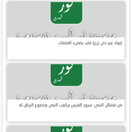
{بواد غير ذي زرع} قلب يضيء العتمات
من فضائل النبي: سرور الفرس بركوب النبي وخضوع البراق له