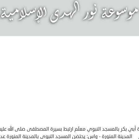
 أبي بكر بالمسجد النبوي معلَم ارتبط بسيرة المصطفى صلى الله عليه
لمدينة المنورة - واس: يحتضن المسجد النبوي بالمدينة المنورة عديد