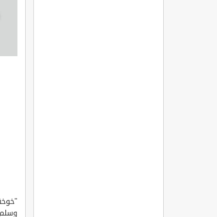
"خوخة
وسلم ا