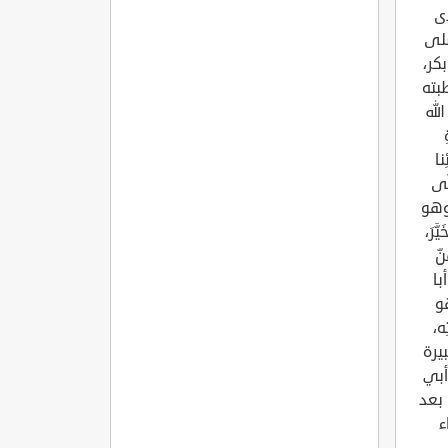
دى
صلى
كر،
بته
الله
نا
َّى
ُ، وهو
َرَ،
ِّ
أبا
هو
ه،
يرة
أبي
 بعد
باء