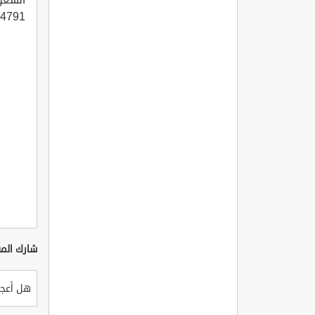
791 "
شارك المق
هل أعجب