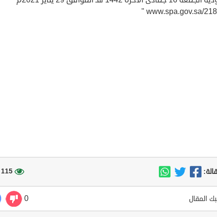
www.spa.gov.sa/2184
115 مشاهدة
الة:
0
ك المقال