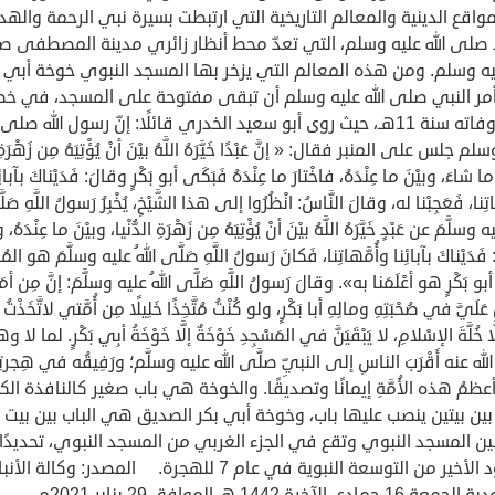
واقع الدينية والمعالم التاريخية التي ارتبطت بسيرة نبي الرحمة واله
صلى الله عليه وسلم، التي تعدّ محط أنظار زائري مدينة المصطفى 
ليه وسلم. ومن هذه المعالم التي يزخر بها المسجد النبوي خوخة أبي ب
أمر النبي صلى الله عليه وسلم أن تبقى مفتوحة على المسجد، في خط
قبيل وفاته سنة 11هـ، حيث روى أبو سعيد الخدري قائلًا: إنّ رسول الله صلى 
م جلس على المنبر فقال: « إنَّ عَبْدًا خَيَّرَهُ اللَّهُ بيْنَ أنْ يُؤْتِيَهُ مِن زَهْرَةِ
ا ما شاءَ، وبيْنَ ما عِنْدَهُ، فاخْتارَ ما عِنْدَهُ فَبَكَى أبو بَكْرٍ وقالَ: فَدَيْناكَ بآبائِ
تِنا، فَعَجِبْنا له، وقالَ النَّاسُ: انْظُرُوا إلى هذا الشَّيْخِ، يُخْبِرُ رَسولُ اللَّهِ صَل
ه وسلَّمَ عن عَبْدٍ خَيَّرَهُ اللَّهُ بيْنَ أنْ يُؤْتِيَهُ مِن زَهْرَةِ الدُّنْيا، وبيْنَ ما عِنْدَه
َدَيْناكَ بآبائِنا وأُمَّهاتِنا، فَكانَ رَسولُ اللَّهِ صَلَّى اللهُ عليه وسلَّمَ هو المُخَيّ
و بَكْرٍ هو أعْلَمَنا به». وقالَ رَسولُ اللَّهِ صَلَّى اللهُ عليه وسلَّمَ: إنَّ مِن أمَن
 عَلَيَّ في صُحْبَتِهِ ومالِهِ أبا بَكْرٍ، ولو كُنْتُ مُتَّخِذًا خَلِيلًا مِن أُمَّتي لاتَّخَذْتُ 
إلَّا خُلَّةَ الإسْلامِ، لا يَبْقَيَنَّ في المَسْجِدِ خَوْخَةٌ إلَّا خَوْخَةُ أبِي بَكْرٍ. لما لا و
ه عنه أَقْرَبَ الناسِ إلى النبيِّ صلَّى الله عليه وسلَّم؛ ورَفِيقُه في هِجرتِ
ظمُ هذه الأُمَّةِ إيمانًا وتصديقًا. والخوخة هي باب صغير كالنافذة الكب
ين بيتين ينصب عليها باب، وخوخة أبي بكر الصديق هي الباب بين بيت 
ين المسجد النبوي وتقع في الجزء الغربي من المسجد النبوي، تحديدًا
العمود الأخير من التوسعة النبوية في عام 7 للهجرة. المصدر: وكالة الأن
السعودية الجمعة 16 جمادى الآخرة 1442 هـ الموافق 29 يناير 2021م