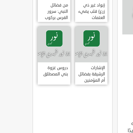
{بواد غير ذي
من فضائل
زرع} قلب يضيء
النبي: سرور
العتمات
الفرس بركوب
النبي وخضوع
البراق له
الإشارات
دروس غزوة
الرشيقة بفضائل
بني المصطلق
أم المؤمنين
عائشة الصديقة
ًا