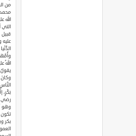
من الم
محمد 
الله ع
التي 
عليه وسل
الدُّنْي
وأُمَّها
اللهُ علي
يقولُ: ف
وكانَ أب
النَّاسِ
بَكْرٍ، 
رضي الل
وهو أع
تكون ب
بكر وب