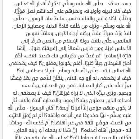
جسد، محمَّد - صلَّى الله عليه وسلَّم. تذكرتُ أقدار الله تعالى،
كيف كاد لدِينِه وأوليائه، ونصَرَهم على أعدائهم نَصرًا مُؤزَّرًا.
وظلَّتِ الكلابُ تنبح والقافلة تسير. فلقدْ مات الرسول - صلَّى
الله عليه وسلَّم - وتَرَك مِن خَلْفه قادةَ الدنيا، ومصابيحَ الزمان.
لقدْ ورَّث ميراثًا عمَّتْ بركته أرجاءَ الأرض، وملأتْ نفوسَ
العالمين، حتَّى بلغت دولة الإسلام مِن الصين شرقًا إلى
الأندلس غربًا، ومِن فارس شمالاً إلى إفريقيَّة جنوبًا. إنَّها
قارَّة الإسلام! ثم عُدتُ مِن ذِكرياتي تلك شديدَ العَجَب، لَكَمْ
أضلَّ الشيطان جِبِلاًّ كثيرًا، أفلم يكونوا يعقلون؟! كيف يَصْطفي
الله تعالى نبيَّه - صلَّى الله عليه وسلَّم - ثم لا يصطفي له؟!
كيف لا يَصْطفي له أزواجَه اللاتي ينقلُنْ للأمم مِن بَعْدُ فِقهًا
يعِزُّ نقلُه على كبار الصحابة، فمَن مِن الصحابة يبيتُ معه
ويصبح، ويَرَى سِرَّه الذي لا يَراه غيرُهنَّ؟! كيف لا يصطفي له
أصحابَه الذين يحملون دِينَه؟! أيموت والصحابة آلافٌ وآلاف ثُمَّ
لا يكون منهم مؤمن إلاَّ أفرادًا أربعة؟! أكان الرسولُ - صلَّى الله
عليه وسلَّم - نبيًّا مخدوعًا في أتباعه وأهله؟! أم لم يُميِّزِ الطيِّبَ
من الخبيث، فوضَع الثِّقة في غير أهلها؟! أمْ خَدَعه الله - وحاشَا
لله - فجعَل أهلَه أعداءَه؟! إنَّ هذا لا يفعله أبٌ بابنه العاق،
فكيْف بالله مع رُسْله وأوليائه؟! تعالى الله عمَّا يقولون علوًّا