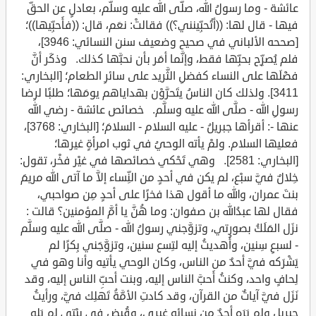
عائشة - وما رسولُ الله، صلَّى الله عليه وسلَّم، بعادلٍ عن الحقّ
فيها - قال لها: ((أتُحبِّينني؟)) فقالتْ: نعَم، قال: ((فأَحبِّيها))؛
[صححه الألباني في صحيح وضعيف سنن النسائي: 3946]،
فلم يُصرِّح بحبِّها فقط، وإنَّما أمَر بأن نحبَّها كذلك. وذكَر أنَّ
فضْلَها على النساء كفضلِ الثَّريد على سائرِ الطعام؛ [البخاري:
3411]. ولذلك كان الناسُ يتَحرَّوْن بهداياهم يومَها؛ طلبًا لرِضا
رسولِ الله - صلَّى الله عليه وسلَّم. خصائص عائشة - رضي الله
عنها -: أقرأها جبريلُ - عليه السلام - السلامَ؛ [البخاري: 3768]،
فعليها السلام. ولمْ يأته الوحيُ في ثوب امرأةٍ غيرها؛
[البخاري: 2581]. وهي تَحْكي خصائصها في غيْر فخْر، تقول:
خِلالٌ فيَّ سبْع، لم يكن في أحدٍ من النِّساء إلاَّ ما آتى الله مريمَ
بنتَ عمران، والله ما أقول هذا فخرًا على أحدٍ مِن صواحبي،
فقال لها عبدُالله بن صفوان: وما هُنَّ يا أمَّ المؤمنين؟ قالت :
نزَل المَلَكُ بصورتي، وتزوَّجني رسولُ الله - صلَّى الله عليه وسلَّم
- لسبعِ سِنين، وأُهديتُ إليه لتِسع سنين، وتزوَّجَني بِكرًا لم
يَشْرَكه فيَّ أحدٌ من الناس، وكان الوحي يأتيه وأنا وهو في
لِحافٍ واحد، وكنتُ أَحبَّ الناس إليه، وبنت أحبِّ الناس إليه، وقد
نَزَل فيَّ آياتٌ من القرآن، وقد كادتِ الأمَّةُ تَهلِك فيَّ، ورأيتُ
جبريل ولم يَرَه أحدٌ مِن نسائه غيري، وقُبِض في بيْتي لم يَلِهِ