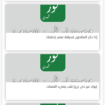
إذا ذكر الصالحون فحيهلا بعمر (خطبة)
{بواد غير ذي زرع} قلب يضيء العتمات