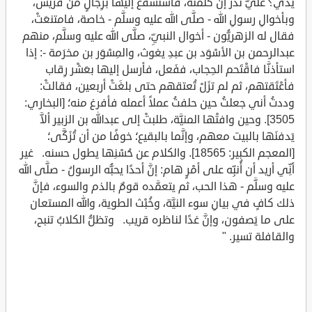
يدي؟ عليَّ نذر إنْ كلمتُه، فاستشَفَع إليها برِجالٍ من قريش،
وبأخوالِ رسولِ الله - صلَّى الله عليه وسلَّم - خاصة، فامتنعَتْ،
فقال له الزهريُّون - أخوال النبيِّ، صلَّى الله عليه وسلَّم، منهم
عبدالرحمن بن الأسْوَد بن عبدِ يغوث، والمِسْوَر بن مخرَمة -: إذا
استأذنَّا فاقْتَحم الحِجاب، ففَعل، فأرسل إليها بعَشْر رِقاب
فأعْتَقتهم، ثم لم تزَلْ تُعتقهم حتى بلغَتْ أربعين، فقالتْ:
وددتُ أني جعلتُ حين حلفتُ عملاً أعمله فأفرغ منه؛ [البخاري:
3505]. وحين وافتْها المنيَّة، طلبتْ إلى عبدالله بن الزبير ألاَّ
يَدفنَها بالبيت معهم، وإنَّما بالبقيع؛ خوفًا من أن تُزَكَّى؛
[المعجم الكبير: 18565]. والكلام عن حُسْنِها يطول حسنه. غير
أنِّي أريد أن أُنبِّه على أمْرٍ هام: إنَّ أحدًا يحبُّه الرسولُ - صلَّى الله
عليه وسلَّم - هذا الحب، ثم يتعمَّده قومٌ بالذم والسوء، فإنَّ
ذلك كافٍ في بيانِ سوء النيَّة، وخُبْث الطوية، والله المستعان
على ما يَصفون، وإنَّ غدًا لناظره قريب. وتظلُّ الكلابُ تنبح،
والقافلة تسير. "