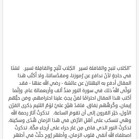
"الكلاب تنبح والقافلة تسير الكِلاب تَنْبَح والقافِلة تسير. لسْنَا
في حاجةٍ لأنْ ندافع عن رُموزنا، ومقدَّساتنا، ولا أَكتُب هذا
المقال أدفع به البهتانَ عن عائشة - رضي الله عنها - فقد
تولَّى اللهُ ذلك في سورة النور منذُ ألف وأربعمائة عام. وإنَّما
أكتب هذا المقال احترامًا لمَنْ يجبُ علينا احترامهم، ومَن حبُّهم
إيمان، وكُرهُهم نِفاق. فلقدْ هيَّج عليَّ لؤمُ اللئيم ذِكرى القرْن
الأول، خيْر القرون إلى أن تقومَ الساعة. تذكرتُ آثارَ رحمة الله
وهي تنسكب على أهلِ الأرْض في هذا الزمان هُدًى وسكينة.
تذكرتُ النور الذي فاض مِن غار حراء على أرجاءِ مكَّة. تذكرتُ
اصطفاءَ الله أنقى قلوب الزمان، وأطهر رُوح حلَّتْ في أطهر