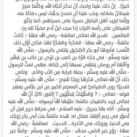
كبيرًا. إنَّ ذلك علينا واجبٌ، أنْ نذكر أحبَّاءَ الله، وكلَّما صرَخ
شيطانٌ بضلالِه، وجَب علينا أن نصدحَ بحقِّنا، ليس دفاعًا عنه،
وإنَّما ليَزيد أهل الباطِل حسرةً على حسرتهم، كما يَحْثُو
الشيطان على رأسه الترابَ إذا سجَد ابنُ آدم مخبِتًا لله ربِّ
العالمين. تقدير الله تعالى لعائشة - رضي الله عنها -: كانتْ
عائشةُ - رضي الله عنها - مُقدَّرةً ومُقدَّرًا لها، فكان أوَّل ذلك
النَّسَب؛ فأبوها أبو بكر الصِّدِّيق يلتقي بالرسول - صلَّى الله
عليه وسلَّم - في جَدِّه مُرَّة بن كعب بن لؤي بن غالب بن فِهْر،
وأمُّها أم رومان يَنتهي نسبها إلى كِنانة. فهي تمتُّ للرسول
- صلَّى الله عليه وسلَّم - بصِلة قرابة مِن الأب والأم. وثاني
ذلك أنَّ الله تعالى قدَّرها زوجًا للنبيِّ - صلَّى الله عليه وسلَّم -
تقديرًا؛ روى الطبرانيُّ في المعجَم الكبير عن ابن عبَّاس يفسِّر
قوله - تعالى -: ? وَالطَّيِّبَاتُ لِلطَّيِّبِين ? [النور: 26]، أنَّ الله
تعالى يُريد بالطيباتِ عائشة؛ طيَّبها اللهُ لرسوله - صلَّى الله عليه
وسلَّم - أتاه بها جبريلُ - عليه السلام - في سَرَقةِ حرير قبل أن
تُصوَّر في رَحِم أمِّها، فقال له: هذه عائشةُ بنت أبي بكر زَوجُك
في الدنيا، وزوجُك في الآخرة... الحديث. فعائشةُ - رضي الله
عنها - زوْج خيرِ الناس، محمَّد - صلَّى الله عليه وسلَّم - وابنةُ خير