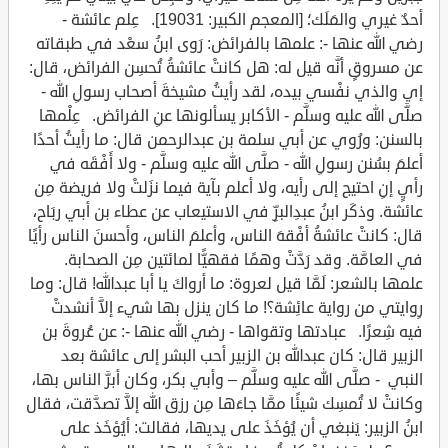
أحدٌ غيري والمَلَك؛ [المعجم الكبير: 19031]. عِلم عائشة -
رضي الله عنها -: علمها بالفرائض: رَوى ابنُ سعْد في طبقاته
عن مسروقٍ أنَّه قيل له: هل كانتْ عائشةُ تُحسِن الفرائض، قال:
إي والذي نفْسي بيده، لقد رأيتُ مشيخةَ أصحاب رسولِ الله -
صلَّى الله عليه وسلَّم - الأكابر يسألونها عنِ الفرائض. عِلْمها
بالسنن: ورُوي عن أبي سلمة بن عبدالرحمن قال: ما رأيتُ أحدًا
أعلمَ بسُنن رسولِ الله - صلَّى الله عليه وسلَّم - ولا أَفْقَه في
رأيٍ إنِ احتيج إلى رأيه، ولا أعلم بآية فيما نزَلتْ ولا فريضة مِن
عائشة. وذكَر ابنُ عبدِالبرِّ في الاستيعاب عن عطاء بن أبي ربَاح،
قال: كانتْ عائشةُ أفْقهَ الناس، وأعلمَ الناس، وأحسنَ الناس رأيًا
في العامَّة. وقد رَدَّتْ وهمًا فقهيًّا لمائتين مِن الصحابة.
علمها بالشعر: لَمَّا قيل لعروة: ما أرواكَ يا أبا عبدالله! قال: وما
رِوايتي من رواية عائِشة؟! ما كان ينزل بها شيء إلاَّ أنشدتْ
فيه شِعرًا. عبادتها وتقواها - رضي الله عنها -: عن عُروةَ بن
الزبير قال: كان عبدالله بن الزبير أحب البشر إلى عائشة بعد
النبي - صلَّى الله عليه وسلَّم – وأبي بكر، وكان أبرَّ الناس بها،
وكانتْ لا تُمسِك شيئًا ممَّا جاءَها مِن رزق الله إلاَّ تصدَّقت، فقال
ابنُ الزبير: يَنبغي أن يُؤخَذَ على يديها، فقالت: أيُؤخَذ على