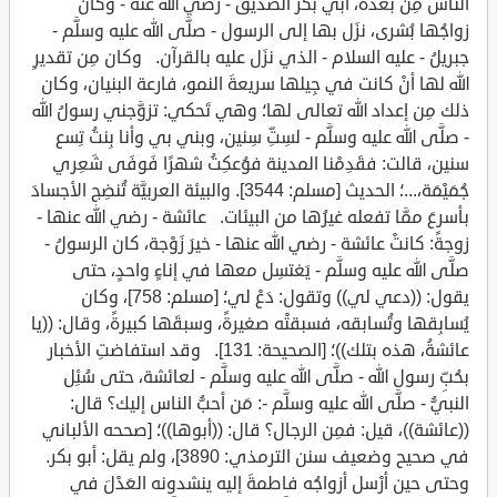
الناس مِن بعده، أبي بكر الصديق - رضي الله عنه - وكان
زواجُها بُشرى، نزَل بها إلى الرسول - صلَّى الله عليه وسلَّم -
جبريلُ - عليه السلام - الذي نزَل عليه بالقرآن. وكان مِن تقديرِ
الله لها أنْ كانت في جِيلها سريعةَ النمو، فارعة البنيان، وكان
ذلك مِن إعداد الله تعالى لها؛ وهي تَحكي: تزوَّجني رسولُ الله
- صلَّى الله عليه وسلَّم - لسِتِّ سِنين، وبني بي وأنا بِنتُ تِسع
سنين، قالت: فقَدِمْنا المدينة فوُعكِتُ شهرًا فَوفَى شَعِري
جُمَيْمَة،...؛ الحديث [مسلم: 3544]. والبيئة العربيَّة تُنضِج الأجسادَ
بأسرعَ ممَّا تفعله غيرُها من البيئات. عائشة - رضي الله عنها -
زوجةً: كانتْ عائشة - رضي الله عنها - خيرَ زَوْجة، كان الرسولُ -
صلَّى الله عليه وسلَّم - يَغتسِل معها في إناءٍ واحدٍ، حتى
يقول: ((دعي لي)) وتقول: دَعْ لي؛ [مسلم: 758]، وكان
يُسابِقها وتُسابقه، فسبقتْه صغيرةً، وسبقَها كبيرةً، وقال: ((يا
عائشةُ، هذه بتلك))؛ [الصحيحة: 131]. وقد استفاضتِ الأخبار
بحُبِّ رسول الله - صلَّى الله عليه وسلَّم - لعائشة، حتى سُئِل
النبيُّ - صلَّى الله عليه وسلَّم -: مَن أحبُّ الناس إليك؟ قال:
((عائشة))، قيل: فمِن الرجال؟ قال: ((أبوها))؛ [صححه الألباني
في صحيح وضعيف سنن الترمذي: 3890]، ولم يقل: أبو بكر.
وحتى حين أرْسل أزواجُه فاطمةَ إليه ينشدونه العَدْلَ في