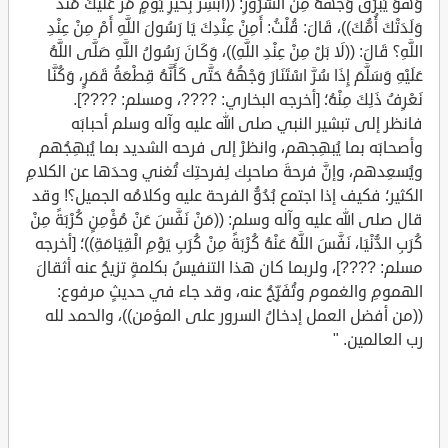
وَهُوَ يَبْرُقُ وَجْهُهُ مِنَ السُّرُورِ: ((أَبْشِرْ بِخَيْرِ يَوْمٍ مَرَّ عَلَيْكَ مُنْذُ
وَلَدَتْكَ أُمُّكَ))، قَالَ: قُلْتُ: أَمِنْ عِنْدِكَ يَا رَسُولَ اللَّهِ أَمْ مِنْ عِنْدِ
اللَّهِ؟ قَالَ: ((لَا بَلْ مِنْ عِنْدِ اللَّهِ))، وَكَانَ رَسُولُ اللَّهِ صَلَّى اللَّهُ
عَلَيْهِ وَسَلَّمَ إِذَا سُرَّ اسْتَنَارَ وَجْهُهُ حَتَّى كَأَنَّهُ قِطْعَةُ قَمَرٍ، وَكُنَّا
نَعْرِفُ ذَلِكَ مِنْهُ؛ [أخرجه البخاري: ????، ومسلم: ????].
فانظر إلى تبشير النبي صلى الله عليه وآله وسلم أحبابَه
وأصحابَه بما يُبهِجهم، وانظرْ إلى فرحه الشديد بما يُبهِجُهم
ويُسعِدهم، وإنَّ فرحةَ صاحبِك لِفرحتِك تُغني وحدَها عن الكلامِ
الكثير؛ فكيف إذا اجتمع بُدُوُّ الفرحة عليه وكلامُه الجميل؟! وقد
قال صلى الله عليه وآله وسلم: ((مَنْ نَفَّسَ عَنْ مُؤْمِنٍ كُرْبَةً مِنْ
كُرَبِ الدُّنْيَا، نَفَّسَ اللَّهُ عَنْهُ كُرْبَةً مِنْ كُرَبِ يَوْمِ الْقِيَامَةِ))؛ [أخرجه
مسلم: ????]، ولربما كان هذا التنفيسُ بكلمةٍ تزيحُ عنه أثقالَ
الهمومِ والغموم وتُفَرِّجُ عنه، وقد جاء في حديثٍ مرفوع:
((من أفضل العمل إدخالُ السرور على المؤمن))، والحمد لله
رب العالمين. "