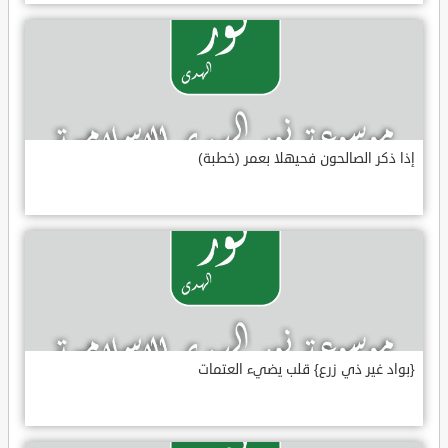
إذا ذكر الصالحون فحيهلا بعمر (خطبة)
{بواد غير ذي زرع} قلب يضيء العتمات