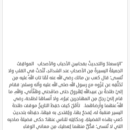
"الإسعادُ والتحديثُ بمَحاسِنِ الأحباب والأصحاب ‏المواقِفُ
الجميلةُ اليسيرةُ مِن الأصحابِ عند الشدائدِ، تُنْحَتُ في القلبِ ولا
تُنسى؛ قال كعب بن مالك رضي الله عنه لَمَّا تابَ اللهُ عليه مِن
تَخَلُّفِه عن غَزْوِه مع رسول الله صلى الله عليه وآله وسلم: فقام
إليَّ طلحةُ بن عبيدالله يُهَروِلُ حتى صافَحني وهَنَّأني، واللهِ، ما
قام إليَّ رجلٌ مِن المهاجرين غيرُه، ولا أَنساها لطلحة، رضي
اللهُ عنهما وأرضاهما. تأمَّلْ كيفَ حَفِظَ التاريخُ موقفَ طلحةَ
اليسير مَنقبةً له، يُمدَحُ بها، ويُقتدى به فيها، حفِظَه بتحديثِ
كعبٍ بهذه الفضيلةِ، وحكايَتِه للناسِ عنها؛ حكى فضيلةَ صاحبِه
التي لا تُنسى؛ فكُلٌّ منهما يُعطيك مِن معاني الوفاءِ