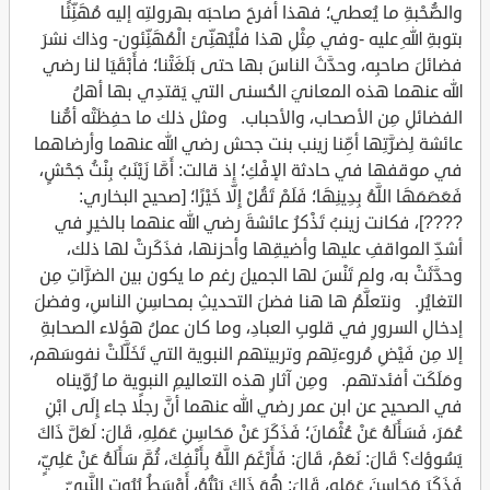
والصُّحْبةِ ما يُعطي؛ فهذا أفرحَ صاحبَه بهرولتِه إليه مُهَنِّئًا
بتوبةِ اللهِ عليه -وفي مِثْلِ هذا فلْيُهنِّئ الْمُهَنِّئون- وذاك نشرَ
فضائلَ صاحبِه، وحدَّثَ الناسَ بها حتى بَلَغَتْنا؛ فأَبْقَيَا لنا رضي
الله عنهما هذه المعانيَ الحُسنى التي يَقتدِي بها أهلُ
الفضائلِ مِن الأصحاب، والأحباب. ومثل ذلك ما حفِظَتْه أمُّنا
عائشة لِضرَّتِها أمِّنا زينب بنت جحش رضي الله عنهما وأرضاهما
في موقفها في حادثة الإفْكِ؛ إذ قالت: أَمَّا زَيْنَبُ بِنْتُ جَحْشٍ،
فَعَصَمَهَا اللَّهُ بِدِينِهَا؛ فَلَمْ تَقُلْ إِلَّا خَيْرًا؛ [صحيح البخاري:
????]، فكانت زينبُ تَذْكرُ عائشةَ رضي الله عنهما بالخيرِ في
أشدِّ المواقفِ عليها وأضيقِها وأحزنها، فذَكَرتْ لها ذلك،
وحدَّثَتْ به، ولم تَنْسَ لها الجميلَ رغم ما يكون بين الضرَّاتِ مِن
التغايُرِ. ونتعلَّمُ ها هنا فضلَ التحديثِ بمحاسِنِ الناسِ، وفضلَ
إدخالِ السرورِ في قلوبِ العبادِ، وما كان عملُ هؤلاء الصحابةِ
إلا مِن فَيْضِ مُروءتِهم وتربيتهم النبوية التي تَخَلَّلَتْ نفوسَهم،
ومَلَكَت أفئدتهم. ومِن آثارِ هذه التعاليمِ النبوية ما رُوِّيناه
في الصحيح عن ابن عمر رضي الله عنهما أنَّ رجلًا جاء إِلَى ابْنِ
عُمَرَ، فَسَأَلَهُ عَنْ عُثْمَانَ؛ فَذَكَرَ عَنْ مَحَاسِنِ عَمَلِهِ، قَالَ: لَعَلَّ ذَاكَ
يَسُوؤك؟ قَالَ: نَعَمْ، قَالَ: فَأَرْغَمَ اللَّهُ بِأَنْفِكَ، ثُمَّ سَأَلَهُ عَنْ عَلِيٍّ،
فَذَكَرَ مَحَاسِنَ عَمَلِهِ، قَالَ: هُوَ ذَاكَ بَيْتُهُ، أَوْسَطُ بُيُوتِ النَّبِيِّ