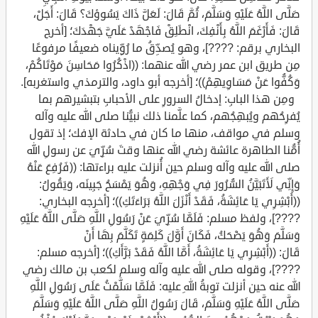
صَلَّى اللَّهُ عَلَيْهِ وَسَلَّمَ، ثُمَّ قَالَ: لَعَلَّ ذَاكَ يَسُوؤكَ؟ قَالَ: أَجَلْ،
قَالَ: فَأَرْغَمَ اللَّهُ بِأَنْفِكَ، انْطَلِقْ فَاجْهَدْ عَلَيَّ جَهْدَكَ؛ [أخرج
البخاري برقم: ????]، وهو يُصدِّقُ ما رُوِّيناه ضعيفًا مرفوعًا
مِن طريق ابن عمر رضي الله عنهما: ((اذْكُرُوا مَحَاسِنَ مَوْتَاكُمْ،
وَكُفُّوا عَنْ مَسَاوِيهِمْ))؛ [أخرجه أبو داود، والترمذي واستغربه].
ومِن هذا البابِ: إدخالُ السرورِ على الأحبابِ بتبشيرهم بما
يُفرِحُهم ويُبهِجُهم، كما علَّمنا ذلك نبيُّنا صلى الله عليه وآله
وسلم في مواقف، منها ما كان في حادثة الإفك؛ إذ تقول
أُمُّنا الطاهرة عائشة رضي الله عنها وقتَ سُرِّيَ عن رسولِ الله
صلى الله عليه وآله وسلم حين أُنزلت عليه براءتها: ((فَرُفِعَ عَنْهُ
وَإِنِّي لَأَتَبَيَّنُ السُّرُورَ فِي وَجْهِهِ، وَهُوَ يَمْسَحُ جَبِينَه، وَيَقُولُ:
((أَبْشِرِي يَا عَائِشَةُ، فَقَدْ أَنْزَلَ اللَّهُ بَرَاءَتَكِ))؛ [أخرجه البخاري:
????]، ولفظ مسلم: فَلَمَّا سُرِّيَ عَنْ رَسُولِ اللَّهِ صَلَّى اللَّهُ عَلَيْهِ
وَسَلَّمَ وَهُوَ يَضْحَكُ، فَكَانَ أَوَّلَ كَلِمَةٍ تَكَلَّمَ بِهَا أَنْ
قَالَ: ((أَبْشِرِي يَا عَائِشَةُ، أَمَّا اللَّهُ فَقَدْ بَرَّأَكِ))؛ [أخرجه مسلم:
????]، وقوله صلى الله عليه وآله وسلم لكعب بن مالك رضي
الله عنه حين أنزلت توبةُ اللهِ عليه: فَلَمَّا سَلَّمْتُ عَلَى رَسُولِ اللَّهِ
صَلَّى اللَّهُ عَلَيْهِ وَسَلَّمَ، قَالَ رَسُولُ اللَّهِ صَلَّى اللَّهُ عَلَيْهِ وَسَلَّمَ