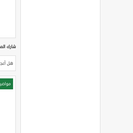
شارك المق
هل أعجب
مواضي