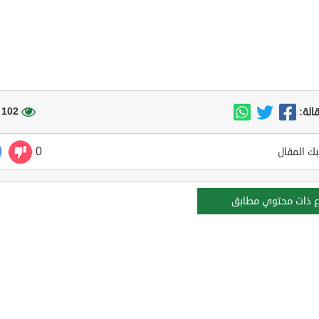
102 مشاهدة
الة:
0
ك المقال
ع ذات محتوي مطابق