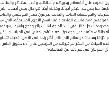
ن الصرف على أنفسهم وذويهم وأحبائهم، وفي المظاهر والمناسب
اعية، بما يصل حد التبذير أحيانًا، وكذلك أيضًا هو حال بعض أصحاب القرا
شركات والمؤسسات العامة والخاصة يحرمون صِغار الموظفين والعامل
قوقهم ومكافآتهم المادية وامتيازاتهم الأخرى المستحقَّة، التي ه
 محدودة الدخل غالبًا في أشد الحاجة لها، بذرائع وحجج واهية، يسوقون
ر أفعالهم، فتمنح دون وجه حق لجماعاتهم الأعلى في المراتب والأقل
ا والتزامًا بساعات دوامهم التي هي أكثر راحة في الأصل، فكيف تتساو
ه العينات مِن البشر مع غيرهم مِن الحريصين على أداء حقوق الناس،
اثَل الطرفان في غير ذلك مِن الصالحات؟!