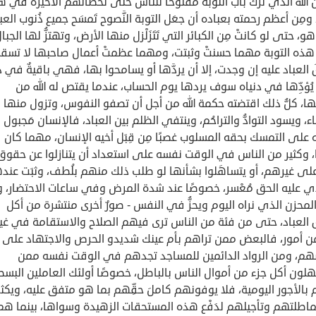
 الله الذي ترَك باب التوبة مَفتوحًا للناس حتى لحظاتهم الأخيرة في 
، ومِن أعظم رحمته بعباده أن جعَل التوبة النَّصوح تَمسَح جميع ذُنوب العب
و، حتى لو كانتْ مِن الكبائر التي تَتَزَلْزل منها الأرض، وتهتزُّ لها الجبال
هذه التوبة مهما حسنتْ وثبتت، ومهما عظمتْ أعمال صاحبها لا تسق
العباد عليه إن وجدت، إلا أن يردَّها أو يسامحوا بها، فهي باقيةٌ في 
يُؤدِّها في دنياه سوف يردها يوم الحساب، عندما يقتص له الله من
ا، كلُّ ذلك اقتضته حكمة الله من أجل أن تصفو النفوس، وتزول منها
ء، ويسود التوادُّ والتراحُم، وينتفي الظلم بين العباد، فالإنسان مَجبول
على التمسك بحقه المسلوب غصبًا مِن قِبَل أخيه الإنسان، مهما كان
، وكثير من الناس في الوقت نفسه على استعداد أن يتنازلوا عن حقوق
لى غيرهم، أو يتساهَلوا بشأنها لو طلب ذلك منهم بلُطف، وثبَت عند
لذي عليه الحق مُعْسر، خصوصًا عند شدة المرض وفي ساعات الاحتضار، ول
 المحزن الذي نراه اليوم ويحزُّ في النفس - صورٌ أخرى منتشرة من أكل
العباد، حتى من فئة من الناس ترى فيهم الصلاح والاستقامة في غير
ن أمور، فالبعض ممن تراهم بأم عينك شديدو الحرص والاجتهاد على ت
هم، ومن الرواد الدائمين للمساجد تجدهم في الوقت نفسه ممن
ون أكل جزء من أموال الناس بالباطل، خصوصًا أولئك العاملين البسط
بالأجور اليومية، فلا يوفونهم كاملَ حقِّهم بما هو متفق عليه، ويكث
اطلتهم وتأجيلهم لدَفْع هذه المستحقات الزهيدة وسواها، بينما هم