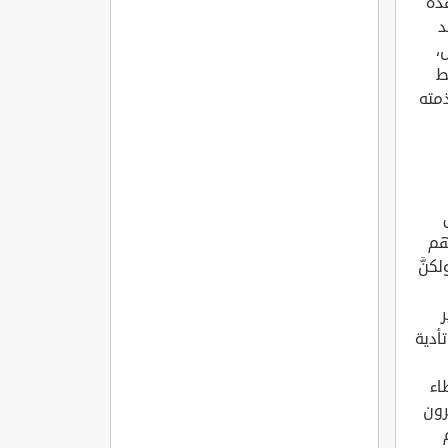
هذه
د
،
ط
ذمته
هم
كنَّ
أدية
اء
رون