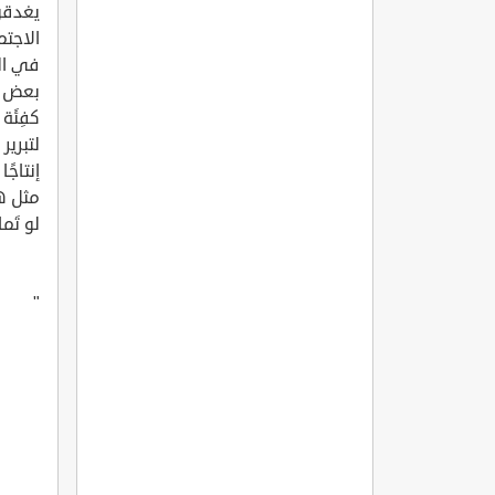
يغدقو
الاجتم
في ال
بعض ح
كفِئَة
لتبري
إنتاجً
مثل هذ
لو تَم
"