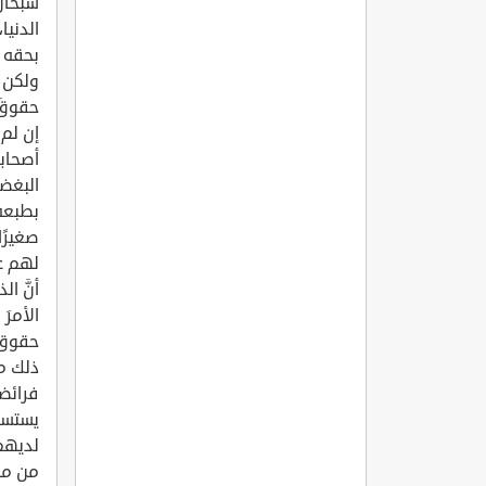
سبحانَ
الدنيا
بحقه ه
ولكن 
حقوقَ 
إن لم 
أصحابه
البغضا
بطبعه 
صغيرًا
لهم ع
أنَّ ا
الأمرَ
حقوق 
ذلك م
فرائض
يستسهل
لديهم 
من مم