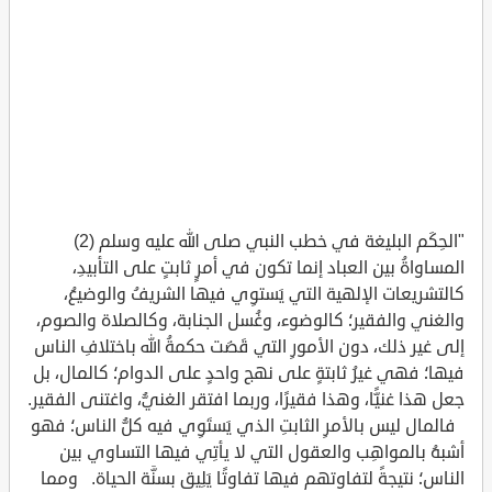
"الحِكَم البليغة في خطب النبي صلى الله عليه وسلم (2)
المساواةُ بين العباد إنما تكون في أمرٍ ثابتٍ على التأبيدِ،
كالتشريعات الإلهية التي يَستوِي فيها الشريفُ والوضيعُ،
والغني والفقير؛ كالوضوء، وغُسل الجنابة، وكالصلاة والصوم،
إلى غير ذلك، دون الأمورِ التي قَضَت حكمةُ الله باختلافِ الناس
فيها؛ فهي غيرُ ثابتةٍ على نهج واحدٍ على الدوام؛ كالمال، بل
جعل هذا غنيًّا، وهذا فقيرًا، وربما افتقر الغنيُّ، واغتنى الفقير.
فالمال ليس بالأمرِ الثابتِ الذي يَستَوِي فيه كلُّ الناس؛ فهو
أشبهُ بالمواهِب والعقول التي لا يأتِي فيها التساوي بين
الناس؛ نتيجةً لتفاوتهم فيها تفاوتًا يَلِيق بسنَّة الحياة. ومما