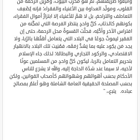
واتَّبعوا طريقتهم، ثم هو مخرِب البيوت، ومُزِيل الرحمة من
القلوب، ومولِّد العداوة بين الأغنياء والفقراء؛ فإنه يُضْعِف
التعاطف والتراحمَ، بل لا همَّ للأغنياء إلا ابتزازُ أموال الفقراء،
بكونهم كالذئاب، كلُّ واحدٍ ينتظر الفرصة التي تمكِّنه من
افتراس الآخر وأكْلِه، فحلَّت القسوةُ محل الرحمة، حتى إن
الفقير ليموتُ جوعًا في البلاد التي يتعامل أهلُها بالرِّبا، ولا
يجد مَن يجُود عليه بما يَسُدُّ رَمَقَه، فمُنِيت تلك البلاد بالانهيار
الاقتصادي، والركود التجاري والبطالة؛ لذلك جاء الإسلام
بتحريمِ التعامل بالربا، ليكون كلُّ واحدٍ من المسلمين عونًا
لأخيه، لا سيما عند شدَّة الحاجة إليه، والله لا يشرَع للناسِ
الأحكامَ بحسَب أهوائهم وشهواتهم كأصحاب القوانين، ولكن
بحسَب المصلحة الحقيقية العامة الشاملة وهو أعلمُ بمصالح
عباده. يتبع،، "