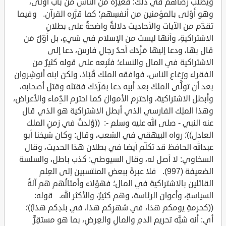
ويطلب رضاهم في ذلك؛ فغيرُه من الناس من باب أَوْلى،
وهو أَوْلى بالمؤمنين من أنفسِهم؛ كما قرَّره القرآن. وفيما
تقدَّم من الآيات والأحاديث دلالةٌ واضحةٌ على بطلانِ
الاشتراكيةِ، وأنها ليست من الإسلام في شيءٍ، بل أوَّلُ مَن
قال بها، ودعا إليها مَزْدَك أحدُ رجالِ فارسَ، دعا إلى
الاشتراكية في المال والنساء؛ فتَبِعه على قوله كثيرٌ من
الفقراء ورَعَاع الناس، فوافقه الملك قُبَاذ، ولكن ابنه أنوشِروان
بعد أن تولَّى الملكَ بعد أبيه دعا بمَزْدَك فقتله وقتل أصحابه،
وأبطل الاشتراكية، واحترم الأموالَ كما احترم الدِّماء والأعراض،
وهذا الملِك الفارسي الذي أبطل الاشتراكية هو الذي قال
عنه النبي - صلى الله عليه وسلم -: ((وُلدتُ في زمنِ الملك
العادل))؛ رواه البيهقي في الشعب، وقال: وكان شيخنا أبو
عبدالله الحافظ قد تكلَّم أيضا في بطلان هذا الحديث، وقال
السخاوي: لا أصل له، وقال السيوطي: كذب باطل، والسلسة
الضعيفة (997). فلا عبرةَ ببعضِ المنتسبين إلى العِلم
القائلين بالاشتراكية في المال؛ فهؤلاء وأمثالُهم هم آلةُ
السياسةِ، وأعوان الرئاسة، وهم كثيرٌ، والأكثر الله. قوله:
((كحرمةِ يومكم هذا، في شهرِكم هذا، في بلدِكم هذا))؛
أي: أنه شبَّه تحريم الدمِ والمالِ والعِرضِ، بما هو مستقِرٌّ