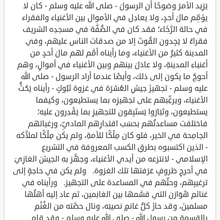
يَزِيد الأمرَ وضوحًا أن الرسولَ - صلى الله عليه وسلم - كان لا
يؤمِّم مالَ أحدٍ، ولا يعادِل في الأموال بين الأغنياء والفقراء
في حالة الرَّخَاء؛ فقد كان في الصُّفَّة في مسجدِه الشريف
فقراءُ لا يَجِدون القُوتَ إلا من صدقات الناس عليهم، وفي
المدينة كثيرٌ من الأغنياء، وما رأيناه أمَّم لهم مالَ أحدٍ من
أغنياءِ المدينةِ، ولا عادَلَ بينهم وبين الأغنياء في أموالٍ، وهم
أحوجُ ما يكون إلى ذلك، وأيضًا عندما أراد الرسول - صلى الله
عليه وسلم - تجهيزَ جيشِ العُسْرَة في غزوة تَبُوكٍ - رأيناه يَحُثُّ
الأغنياء، ويرغِّبهم على تجهيزِه بما يستطيعون، وكيفما
يستطيعون، وتَبَارَوا يَستَبِقون للتجهيزِ بما يَقْدِرون عليه؛
فاختلفت مساعدتُهم بحسَب اقتدارِهم الماديِّ، ورغباتهم
الجامِحة في الخير، فلو كان مِلْكًا للأمةِ، ولم يكن مِلْكًا لملاَّكه
- الذين اكتسبوه بطرقِ الكسب المعروفة في التشريع
الإسلامي - لانتزعه من أيدي الأغنياء، وجهَّز به الجيشَ الغازِيَ
في أحرجِ ظروفٍ عَرَفتها تلك الغزوة. ولم يكن في حاجةٍ إلى
ترغيبِهم، وحثِّهم في المساعدة على التجهيز. ورأيناه في
غنائمِ هَوَازن التي قسَّمها بين الغانِمين، ثم عاد إليه أهلُها
مسلمينَ، وقد حازَ كلُّ غانمٍ نصيبَه، ونال حصَّته من الغُنْمِ
بالقِسمة من رسول الله - صلى الله عليه وسلم - وقد قام