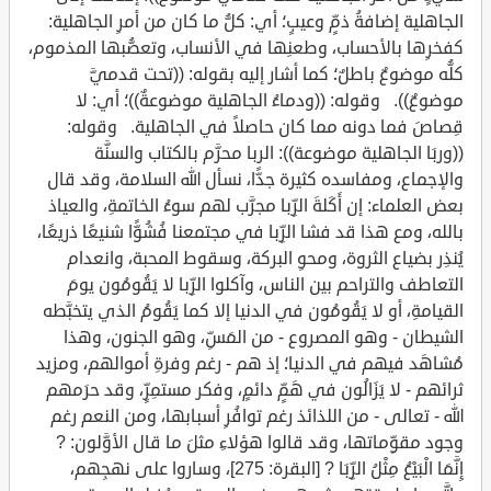
الجاهلية إضافةُ ذمٍّ وعيبٍ؛ أي: كلُّ ما كان من أمرِ الجاهلية:
كفخرِها بالأحساب، وطعنِها في الأنساب، وتعصُّبها المذموم،
كلُّه موضوعٌ باطلٌ؛ كما أشار إليه بقوله: ((تحت قدميَّ
موضوعٌ)). وقوله: ((ودماءُ الجاهلية موضوعةٌ))؛ أي: لا
قِصاصَ فما دونه مما كان حاصلاً في الجاهلية. وقوله:
((وربَا الجاهلية موضوعة)): الربا محرَّم بالكتاب والسنَّة
والإجماع، ومفاسده كثيرة جدًّا، نسأل الله السلامة، وقد قال
بعض العلماء: إن أَكَلةَ الرِّبا مجرَّب لهم سوءُ الخاتمةِ، والعياذ
بالله، ومع هذا قد فشا الرِّبا في مجتمعنا فُشُوًّا شنيعًا ذريعًا،
يُنذِر بضياع الثروة، ومحوِ البركة، وسقوط المحبة، وانعدام
التعاطف والتراحم بين الناس، وآكلوا الرِّبا لا يَقُومُون يومَ
القيامةِ، أو لا يَقُومُون في الدنيا إلا كما يَقُومُ الذي يتخبَّطه
الشيطان - وهو المصروع - من المَسِّ، وهو الجنون، وهذا
مُشاهَد فيهم في الدنيا؛ إذ هم - رغم وفرةِ أموالهم، ومزيد
ثرائهم - لا يَزَالُون في هَمٍّ دائمٍ، وفكر مستمِرٍّ، وقد حرَمهم
الله - تعالى - من اللذائذ رغم توافُرِ أسبابها، ومن النعم رغم
وجود مقوِّماتها، وقد قالوا هؤلاءِ مثلَ ما قال الأوَّلون: ?
إِنَّمَا الْبَيْعُ مِثْلُ الرِّبَا ? [البقرة: 275]، وساروا على نهجِهم،