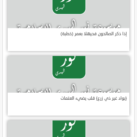
إذا ذكر الصالحون فحيهلا بعمر (خطبة)
{بواد غير ذي زرع} قلب يضيء العتمات