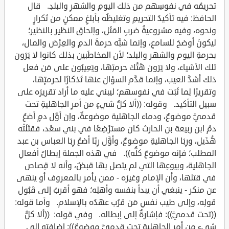
تحريمُه في نفوسِهم من ذلك اليومِ والشهرِ والبلدِ. قال
الحافظ: فيه تأكيدُ التحريمِ وتغليظُه بأبلغِ ممكنٍ من تَكرارٍ
ونحوه، وفيه مشروعيةُ ضربِ المَثَل، وإلحاق النظير بالنظير؛
ليكونَ أوضحَ للسامعِ، وإنما شبَّه حرمةَ الدمِ والعِرْض والمال،
بحرمةِ اليوم والشهر والبلد؛ لأن المخاطَبين بذلك كانوا لا يَرَون
تلك الأشياء، ولا يَرَون هَتْكَ حرمتِها، ويَعِيبُون على مَن فعل
ذلك أشدَّ العيب، وإنما قدَّم السؤالَ عنها تَذكارًا لحرمتٍها،
وتقريرًا لِما ثَبَت في نفوسهم؛ ليبني عليه ما أراد تقريرَه على
سبيل التأكيد. وقوله: ((ألا كلُّ شيءٍ من أمرِ الجاهليةِ تحت
قدميَّ موضوعٌ، ودماء الجاهلية موضوعةٌ، وإن أوَّل دمٍ أضعُ
دمُ ابن ربيعة بن الحارث كان مسترْضِعًا في بني سعْد، فقتَلَتْه
هُذَيل، ورِبَا الجاهليةِ موضوعٌ، وأوَّل رِبًا أضعُ رِبَا العباس بن عبد
المطلب؛ فإنه موضوعٌ كلُّه)). في هذه الجملة إبطالُ أفعالِ
الجاهلية، وبيوعِها التي لم يتصل بها قبضٌ، وأنه لا قِصاص
في قتلها، وأن الإمام وغيرَه - ممن يأمر بالمعروف أو ينهى
عن منكر - ينبغي أن يبدأ بنفسه وأهلِه؛ فهو أقربُ إلى قَبُول
قولِه، وإلى طيب نفسِ مَن قرُب عهدُه بالإسلام. وأما قوله:
((تحت قدميَّ)): فإشارةٌ إلى إبطاله. وفي قوله: ((ألا كلُّ
شيءٍ من أمر الجاهلية تحت قدميَّ موضوعٌ)): إضافته إلى