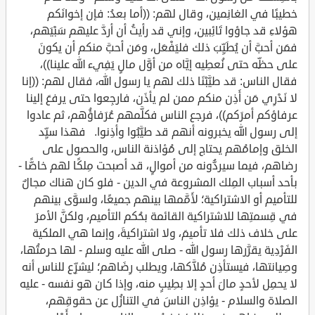
خطيبًا في الغانِمين، وقال لهم: ((أما بعدُ: فإن إخوانَكم
هؤلاءِ قد جاؤوا تَائِبين، وإني قد رأيتُ أن أردَّ عليهم سَبْيَهم،
فمَن أحبَّ أن يُطَيِّبَ ذلك فليَفْعَل، ومَن أحبَّ منكم أن يكونَ
على حظِّه حتى نُعطِيه إيَّاه من أوَّل مالٍ يَفِيء الله علينا))،
فقال الناس: قد طيَّبْنَا ذلك لهم يا رسول الله، فقال لهم: ((إنا
لا نَدْرِي مَن أَذِن منكم ممن لم يأذَن، فارجِعوا حتى يرفعَ إلينا
عرفاؤكم أمرَكم))، فرجع الناس فكلَّمهم عُرَفاؤُهم، ثم عادوا
إلى رسول الله يخبرونه أنهم قد طيَّبُوا وأذِنوا. فهذا سيِّد
الخلق وإمامُهم يحتاج إلى مُؤاذنة الناس، والحصول على
رضاهم، فيما سيردُّونه من أموالٍ، قد أصبحت مِلكًا لهم خاصًّا -
بأحد أسباب المِلك المشروعة في الدين - فلو كان هناك مجالٌ
للتأميم أو الاشتراكية؛ لأَمَّمها بينهم جميعًا، ولسوَّى بينهم
في قِسمتِها للاشتراكية القائمة بحُكم التأميم، ولكنَّ الأمرَ
على خلاف ذلك فلا تأميمَ، ولا اشتراكيةَ، وإنما هي الملكية
الفَرْدِية يقرَّرها رسول الله - صلى الله عليه وسلم - لها حرمتُها،
وصِيانتها، فيستأذِن مُلاَّكها، ويطلب رِضَاهم؛ ليشرِّع للناس أنه
لا يحمِل لأحدٍ مالَ أحدٍ إلا بطِيبٍ منه، وإذا كان هو نفسه - عليه
الصلاة والسلام - يؤاذِن الناسَ في التنازُل عن حقوقِهم،