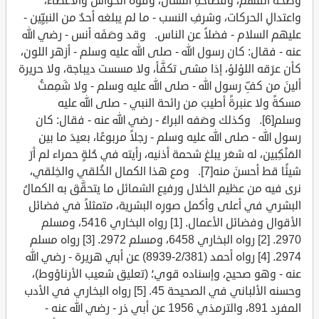
وصحة الفهم، وفصاحةِ اللسان، وقوة الحواس والأعضاء،
واعتدالِ الحركات، وشرفِ النسب - ما لم يبلغه أحدٌ من النبيِّين -
عليهم السلام - فضلاً عن الناس. وقد وصَفَه أنس - رضي الله
عنه - فقال: كان رسول الله - صلى الله عليه وسلم - أزهر اللون،
كأن عرَقه اللؤلؤ، إذا مشى تكفَّأ، ولا مسست ديباجة، ولا حريرة
ألينَ من كفِّ رسول الله - صلى الله عليه وسلم - ولا شَمِمتُ
مسكةً ولا عنبرةً أطيبَ من رائحة النبي - صلى الله عليه
وسلم[6]. وكذلك وصَفه البراءُ - رضي الله عنه - فقال: كان
رسول الله - صلى الله عليه وسلم - رجلاً مربوعًا، بعيدَ ما بين
المَنْكِبين، له شعَر يبلغ شحمة أذنيه، رأيته في حُلةٍ حمراء لم أرَ
شيئًا قط أحسنَ منه[7]. ومع هذا الكمال الخُلقي والخِلقي،
نرى فيه من عظيم الخلال ورفيع الشمائل ما يتحقَّق به الكمالُ
البشري في أعلى وأكمل صورِه البشرية، متمثلاً في فضائل
الأقوال وفضائل الأعمال. [1] رواه البخاري 5416، ومسلم
2970. [2] رواه البخاري 6458، ومسلم 2972. [3] رواه مسلم
2974. [4] رواه أحمد (2/381-8939) عن أبي هريرة - رضي الله
عنه - وهو صحيح، وإسناده قوي؛ (تعليق شعيب الأرناؤوط)،
وحسنه الألباني في الصحيحة 45. [5] رواه البخاري في الأدب
المفرد 891، والترمذي 1956 عن أبي ذر - رضي الله عنه -