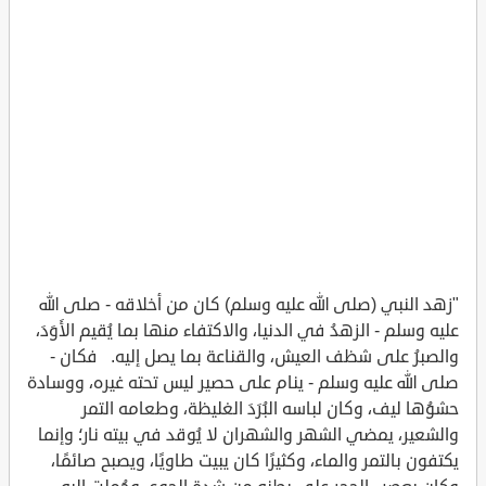
"زهد النبي (صلى الله عليه وسلم) كان من أخلاقه - صلى الله
عليه وسلم - الزهدُ في الدنيا، والاكتفاء منها بما يُقيم الأَوَدَ،
والصبرُ على شظف العيش، والقناعة بما يصل إليه. فكان -
صلى الله عليه وسلم - ينام على حصير ليس تحته غيره، ووسادة
حشوُها ليف، وكان لباسه البُرَدَ الغليظة، وطعامه التمر
والشعير، يمضي الشهر والشهران لا يُوقد في بيته نار؛ وإنما
يكتفون بالتمر والماء، وكثيرًا كان يبيت طاويًا، ويصبح صائمًا،