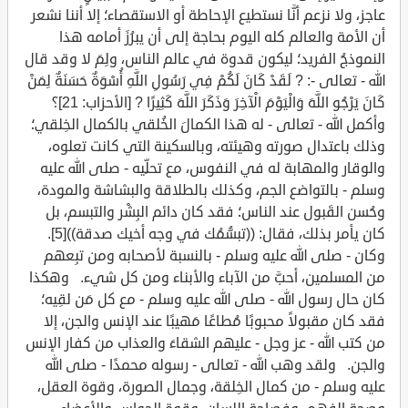
عاجز، ولا نزعم أنَّا نستطيع الإحاطة أو الاستقصاء؛ إلا أننا نشعر
أن الأمة والعالم كله اليوم بحاجة إلى أن يبرُزَ أمامه هذا
النموذجُ الفريد؛ ليكون قدوة في عالم الناس، ولِمَ لا وقد قال
الله - تعالى -: ? لَقَدْ كَانَ لَكُمْ فِي رَسُولِ اللَّهِ أُسْوَةٌ حَسَنَةٌ لِمَنْ
كَانَ يَرْجُو اللَّهَ وَالْيَوْمَ الْآخِرَ وَذَكَرَ اللَّهَ كَثِيرًا ? [الأحزاب: 21]؟
وأكمل الله - تعالى - له هذا الكمالَ الخُلقي بالكمال الخِلقي؛
وذلك باعتدال صورته وهيئته، وبالسكينة التي كانت تعلوه،
والوقار والمهابة له في النفوس، مع تحلِّيه - صلى الله عليه
وسلم - بالتواضع الجم، وكذلك بالطلاقة والبشاشة والمودة،
وحُسن القَبول عند الناس؛ فقد كان دائم البِشْر والتبسم، بل
كان يأمر بذلك، فقال: ((تبسُّمُك في وجه أخيك صدقة))[5].
وكان - صلى الله عليه وسلم - بالنسبة لأصحابه ومن تبِعهم
من المسلمين، أحبَّ من الآباء والأبناء ومن كل شيء. وهكذا
كان حال رسول الله - صلى الله عليه وسلم - مع كل مَن لقِيه؛
فقد كان مقبولاً محبوبًا مُطاعًا مَهيبًا عند الإنس والجن، إلا
من كتب الله - عز وجل - عليهم الشقاءَ والعذاب من كفار الإنس
والجن. ولقد وهب الله - تعالى - رسوله محمدًا - صلى الله
عليه وسلم - من كمال الخِلقة، وجمال الصورة، وقوة العقل،