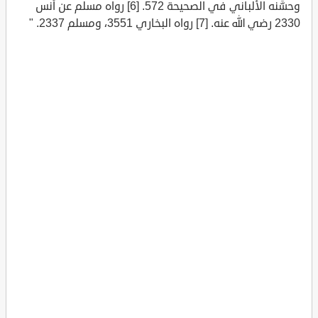
وحسَّنه الألباني في الصحيحة 572. [6] رواه مسلم عن أنس
2330 رضي الله عنه. [7] رواه البخاري 3551، ومسلم 2337. "