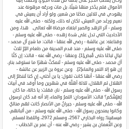
وكان يعصب الحجر على بطنه من شدة الجوع، وحُملت إليه
الأموال فلم يدَّخر منها شيئًا، بل مات ودرعُه مرهونة عند
يهودي في ثلاثين صاعًا من شعير، ولو أراد أن يعيش في
نعيم ورغَد من العيش، لكان له ذلك، ولكنه - صلى الله عليه
وسلم - آثر الزهد والصبر ابتغاءَ مرضاة الله تعالى. هذا، ومن
الأحاديث التي تدل على شدة زهده - صلى الله عليه وسلم -
وقناعته: عن عائشة - رضي الله عنها - قالت: ما شبع آل محمد -
صلى الله عليه وسلم - منذ قدم المدينة من طعام البُرِّ ثلاثَ
ليالٍ تباعًا حتى قُبض[1]. وعنها - رضي الله عنه - قالت: إن كنَّا
آلَ محمد - صلى الله عليه وسلم - لَنمكثُ شهرًا ما نستوقد بنار،
إن هو إلا التمر والماء[2]. وعن عروة بن الزبير عن عائشة -
رضي الله عنها - أنها كانت تقول: يا بن أختي، إن كنا لَننظرُ إلى
الهلال ثم الهلال، ثلاثة أهلَّة في شهرين وما أُوقد في أبيات
رسول الله - صلى الله عليه وسلم - نار، فقلت: يا خالة، ما كان
يُعَيِّشُكم؟ قالت: الأسودانِ: التمرُ والماء، إلا أنه قد كان لرسول
الله - صلى الله عليه وسلم - جيرانٌ من الأنصار كانت لهم منائحُ،
وكانوا يمنحون رسولَ الله - صلى الله عليه وسلم - من ألبانهم،
فيسقينا؛ رواه البخاري 2567، ومسلم 2972، واللفظ لمسلم.
وعن النُّعمان بن بشير - رضي الله عنه - أن عمر بن الخطاب -