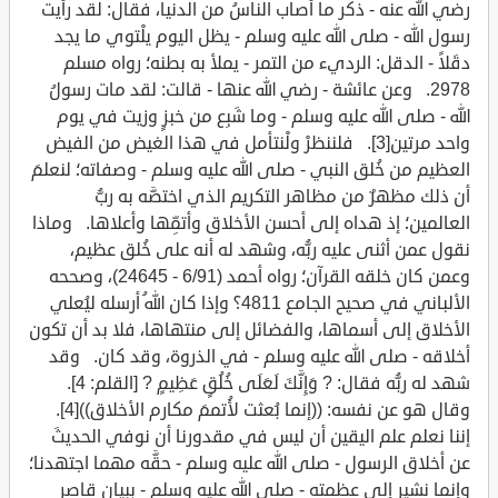
رضي الله عنه - ذكر ما أصاب الناسُ من الدنيا، فقال: لقد رأيت
رسول الله - صلى الله عليه وسلم - يظل اليوم يلْتوي ما يجد
دقَلاً - الدقل: الرديء من التمر - يملأ به بطنه؛ رواه مسلم
2978. وعن عائشة - رضي الله عنها - قالت: لقد مات رسولُ
الله - صلى الله عليه وسلم - وما شَبِع من خبزٍ وزيت في يوم
واحد مرتين[3]. فلننظرْ ولْنتأمل في هذا الغيض من الفيض
العظيم من خُلق النبي - صلى الله عليه وسلم - وصفاته؛ لنعلمَ
أن ذلك مظهرٌ من مظاهر التكريم الذي اختصَّه به ربُّ
العالمين؛ إذ هداه إلى أحسن الأخلاق وأتمِّها وأعلاها. وماذا
نقول عمن أثنى عليه ربُّه، وشهد له أنه على خُلق عظيم،
وعمن كان خلقه القرآن؛ رواه أحمد (6/91 - 24645)، وصححه
الألباني في صحيح الجامع 4811؟ وإذا كان اللهُ أرسله ليُعلي
الأخلاق إلى أسماها، والفضائل إلى منتهاها، فلا بد أن تكون
أخلاقه - صلى الله عليه وسلم - في الذروة، وقد كان. وقد
شهد له ربُّه فقال: ? وَإِنَّكَ لَعَلَى خُلُقٍ عَظِيمٍ ? [القلم: 4].
وقال هو عن نفسه: ((إنما بُعثت لأُتممَ مكارم الأخلاق))[4].
إننا نعلم علم اليقين أن ليس في مقدورنا أن نوفي الحديثَ
عن أخلاق الرسول - صلى الله عليه وسلم - حقَّه مهما اجتهدنا؛
وإنما نشير إلى عظمته - صلى الله عليه وسلم - ببيانٍ قاصر