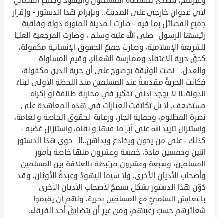
وغيرهم، يتصدى بمقتضاهُ المسلمونَ واليهود وجميع الفصائل
لأي عدوانٍ خارجي على المدينة.. وبإبرام هذا الدستور - وإقرار
جميع الفصائل بما فيه - صارت المدينة المنورة دولة وفاقية
رئيسها الرسول -صلى الله عليه وسلم-، وصارت المرجعية العليا
للشريعة الإسلامية، وصارت جميعُ الحقوق الإنسانية مكفولة،
كحقِّ حرية الاعتقاد وممارسة الشعائر، وقيم المساواة
والعدل. نصت الوثيقة بوضوح على أن حرية الدين مكفولة،
فكانت الحريةُ مقدسةً عند المسلمين منذ اللحظةِ الأولى لبناءَ
الدولة..!! لا يوجد أدنى تفكير في محاربة طائفة أو إكراه
مستضعف، لا بل تكاتفت العبارات في هذه المعاهدة على
نصرة المظلوم، وحماية الجار، ورعاية الحقوق الخاصة والعامة،
واستنزال تأييد الله على أبر ما فيها وأنقاه، واستنزال غضبه -
كذلك - على من يخون ويخادع ويداهن..!! حوى هذا الدستور
اثنين وخمسين مادة، خمسة وعشرون منها خاصة بأمورِ
المسلمين، وسبعة وعشرون مرتبطة بالعلاقة بين المسلمين
وأصحاب الأديانِ الأخرى، ولا سيما اليهودُ وعبدةُ الأوثان، وقد
دُوِّن هذا الدستور بشكل يسمحُ لأصحابِ الأديان الأخرى
بالتعايش السلميِّ مع المسلمين بحرية، ولهم أن يقيموا
شعائرهم حسبَ رغبتهم، ومن غيرِ أن يتضايقَ أحد الفرقاء.