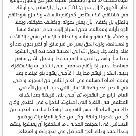
أَغْنِيَاءُ سَنَكْتُبُ مَا قَالُوا وَقَتْلَهُمُ الْأَنْبِيَاءَ بِغَيْرِ حَقٍّ وَنَقُولُ ذُوقُوا
عَذَابَ الْحَرِيقِ ? [آل عمران: 181] على أن الإسلام يدع أولئك
في ضلالهم، فلا يستأصل كفرهم بالسيف، ولا ينزع شوكتهم
بالقتل، بل يكتفي بأن يعلن دعوته، ويكشف حقيقته، ويملأ
الجو بآياته ومعالمه، فمن استراح إليها فدخل فيها؛ فبها
ونِعْمَتْ، وإلا فهو وشأنه، ولا يطالبه الإسلام بشيء إلا الأدب
والمسالمة، وترك الحق يسير من غير عائق أو نكير بدون صد أو
عناد. ولقد جاء رسول الله إلى المدينة فمد يده إلى اليهود
مصافحاً، وأسدى النصيحة لهم مخلصا، وتحمل الأذى منهم
مسامحاً،، حتى إذا رآهم مجمعين على التنكيل به والاستهزاء
بدينه، استدار إليهم محاربا..!! فأجلى يهود بنو قينقاع بعد
وقعة المرأة المسلمة في العام الثاني من الهجرة، وأجلى
بني النضير بعد وقعة الاغتيال التي دبرت لرسول الله في
العام الرابع من الهجرة، ثم أجلى بني قريظة بعد الخيانة
العظمى في الثغرة التي أحدثوها للأحزاب في الخندق وكان
ذلك في العام الخامس للهجرة..!! وهكذا تخلصت المدينة من
كل من نقضوا الوثيقة، وكل من حاكوا المؤامرات ووضعوا
الدسائس في المجتمع المدني، ما استحقوا أن يعيشوا بينهم
بهذا الحقد وذلك الغلِّ المتأصل في صدورهم والمتغلغل