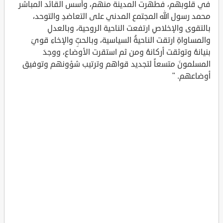
في قلوبهم، فطهرت المدينة منهم، وأسس القائد المباشر
محمد رسول الله المجتمع المدني على التعاضدِ والتوحد،
بالتقوى والإخلاصِ ارتفعت الناحية الروحية، وبالعدلِ
والمساواةِ ارتقت الناحيةُ السياسية، وبالحبِّ والإخاءِ قويَ
بنيانهُ وتوثقت أركانهُ ومن ثم استقرت الأوضاع، ووجدَ
المسلمونَ متسعاً لتجديد قواهم وترتيب شؤونهم وتوفيق
أوضاعهم. "