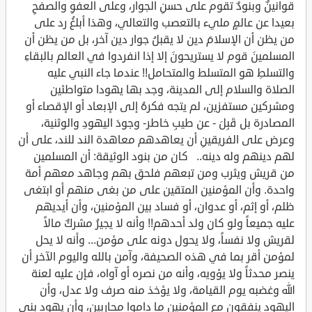
قوانينٌ وبنودٌ تقوم على حسنِ الجوار، وعلى العفوِ والصفحِ
بعيدا عن عالمٍ مليء بالتعصب والتعالي، وهذا أبلغُ رد على
من يظن أن الإسلامَ دين لا يقبلُ جوار دين آخر، بل من يظن أن
المسلمينَ قوم لا يستريحونَ إلا إذا انفردوا في العالم بالبقاءِ
والتسلطِ هو المتسلط والمتحامل!! عندما جاء النبي عليه
الصلاة والسلام إلى المدينة، وجد بها يهودا متواطئين
ومشركين مستفزين، لم يتجه فكرهُ إلى الإبعاد أو الإقصاء أو
المصادرة بل قَبِلَ - عن طيبِ خاطر- وجودَ اليهودِ والوثنية،
وعرض على الفريقينِ أن يعاهدهم معاهدة الند للند، على أن
لهم دينهم وله دينه.. كان من بنود الوثيقة: أن المسلمين
من قريش ويثرب ومن تبعهم فلحق بهم وجاهد معهم أمة
واحدة. وأن المؤمنين المتقين على من بغى منهم أو ابتغى
ظلم، أو إثم، أو عدوان، أو فساد بين المؤمنين، وأن أيديهم
عليه جميعاً ولو كان ولد أحدهم!! وأنه لا يجيرُ مشركٌ مالاً
لقريش ولا نفساً، ولا يحول دونه على مؤمن... وأنه لا يحل
لمؤمن أقر بما في هذه الصحيفة، وآمن بالله واليوم الآخر أن
ينصر محدثاً ولا يؤويه، وأنه من نصره أو آواه، فإن عليه لعنة
الله وغضبه يوم القيامة، ولا يؤخذ منه صرف ولا عدل، وأن
اليهود ينفقون مع المؤمنين ما داموا محاربين، وأن يهود بني