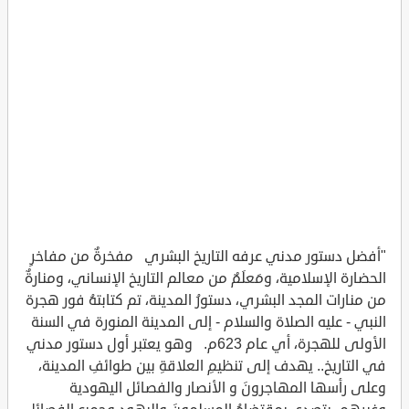
"أفضل دستور مدني عرفه التاريخ البشري مفخرةٌ من مفاخرِ
الحضارة الإسلامية، ومَعلَمٌ من معالم التاريخ الإنساني، ومنارةٌ
من منارات المجد البشري، دستورُ المدينة، تم كتابتهُ فور هجرة
النبي - عليه الصلاة والسلام - إلى المدينة المنورة في السنة
الأولى للهجرة، أي عام 623م. وهو يعتبر أول دستور مدني
في التاريخ.. يهدف إلى تنظيمِ العلاقةِ بين طوائفِ المدينة،
وعلى رأسها المهاجرونَ و الأنصار والفصائل اليهودية