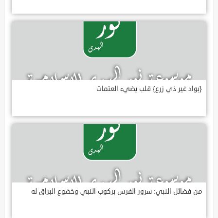
{بواد غير ذي زرع} قلب يضيء العتمات
من فضائل النبي: سرور الفرس بركوب النبي وخضوع البراق له