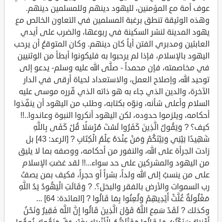
عوف أمة مع المؤمنين، لليهود دينهم وللمسلمين دينهم.
وهذه الوثيقة تنطق برغبة المسلمين في التعاون الخالص مع
يهود المدينة لنشر السكينة في ربوعها، والضرب على أيدي
العابثين ومدبري الفتن أياً كان دينهم. وكان المتوقعُ أن يرحب
اليهود بالإسلام، فإذا لم يرحبوا به فليكونوا أبطأ من الوثنيين
في مخاصمته، فإن محمداً - صلَّى الله عليه وسلم- يدعو إلى
توحيد الله، وإصلاح العمل، والاستعداد لحياة أرقى في الدار
الآخرة، والدين الذي جاء به هو ذاته الذي قّرره موسى عليه
السلام وأعلى شأنه، ونوّه بكتابه، وطلب من اليهود أن ينفِّذوا
أحكامه، ويلزموا حدوده، لكن اليهود أنكروا النبوة وعاندوا..!!
كيف؟ ? وَيَقُولُ الَّذِينَ كَفَرُوا لَسْتَ مُرْسَلًا قُلْ كَفَى بِاللَّهِ
شَهِيدًا بَيْنِي وَبَيْنَكُمْ وَمَنْ عِنْدَهُ عِلْمُ الْكِتَابِ ? [الرعد: 43] بل
زادت الجرأة على الله، والنفور من أحكامه، ووصفه بما لا يليق
من اليهود والمشركين على حد سواء...!! لقد غضبَ الإسلام
على من ينسبُ إلى الله ولداً، بشراً أو حجراً، فكيف بمن يصفُ
رب السموات والأرض بالفقر والبخل؟. ? وَقَالَتِ الْيَهُودُ يَدُ اللَّهِ
مَغْلُولَةٌ غُلَّتْ أَيْدِيهِمْ وَلُعِنُوا بِمَا قَالُوا ? [المائدة: 64] ...
وكذلك ? لَقَدْ سَمِعَ اللَّهُ قَوْلَ الَّذِينَ قَالُوا إِنَّ اللَّهَ فَقِيرٌ وَنَحْنُ