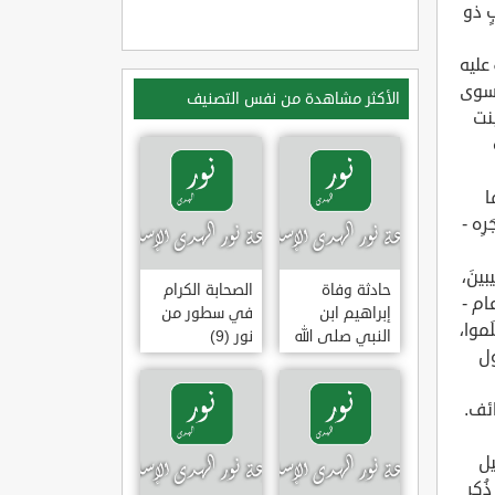
الأكثر مشاهدة من نفس التصنيف
حادثة وفاة
الصحابة الكرام
إبراهيم ابن
في سطور من
النبي صلى الله
نور (9)
عليه وسلم
(وقفة تأملية)