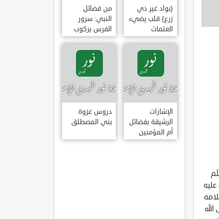
{بواد غير ذي
من فضائل
زرع} قلب يضيء
النبي: سرور
العتمات
الفرس بركوب
النبي وخضوع
البراق له
الإشارات
دروس غزوة
الرشيقة بفضائل
بني المصطلق
أم المؤمنين
عائشة الصديقة
المسجدِ الحرام إلى المسجد الأقصى، ثم عُرِج به - صلى الله عليه وسلم - إلى سِدرةِ المنتهى، وفُرِضت عليه الصلواتُ خمسين صلاة، فراجَع النبيُّ - صلى الله عليه وسلم - ربَّه؛ كما نصحه بذلك موسى عليه السلام، فجعَلها الله - عز وجل - خمسَ صلواتٍ بأجر خمسين صلاة. وإليك تفاصيلَ هذه الرحلة المبارَكة الثابتة بالكتاب والسنة. قال - تعالى -: ? سُبْحَانَ الَّذِي أَسْرَى بِعَبْدِهِ لَيْلًا مِنَ الْمَسْجِدِ الْحَرَامِ إِلَى الْمَسْجِدِ الْأَقْصَى الَّذِي بَارَكْنَا حَوْلَهُ لِنُرِيَهُ مِنْ آيَاتِنَا إِنَّهُ هُوَ السَّمِيعُ الْبَصِيرُ ? [الإسراء: 1]، ? وَالنَّجْمِ إِذَا هَوَى * مَا ضَلَّ صَاحِبُكُمْ وَمَا غَوَى * وَمَا يَنْطِقُ عَنِ الْهَوَى * إِنْ هُوَ إِلَّا وَحْيٌ يُوحَى * عَلَّمَهُ شَدِيدُ الْقُوَى * ذُو مِرَّةٍ فَاسْتَوَى * وَهُوَ بِالْأُفُقِ الْأَعْلَى * ثُمَّ دَنَا فَتَدَلَّى * فَكَانَ قَابَ قَوْسَيْنِ أَوْ أَدْنَى * فَأَوْحَى إِلَى عَبْدِهِ مَا أَوْحَى * مَا كَذَبَ الْفُؤَادُ مَا رَأَى * أَفَتُمَارُونَهُ عَلَى مَا يَرَى * وَلَقَدْ رَآهُ نَزْلَةً أُخْرَى * عِنْدَ سِدْرَةِ الْمُنْتَهَى * عِنْدَهَا جَنَّةُ الْمَأْوَى * إِذْ يَغْشَى السِّدْرَةَ مَا يَغْشَى * مَا زَاغَ الْبَصَرُ وَمَا طَغَى * لَقَدْ رَأَى مِنْ آيَاتِ رَبِّهِ الْكُبْرَى ? [النجم: 1 - 18]. وقال - صلى الله عليه وسلم