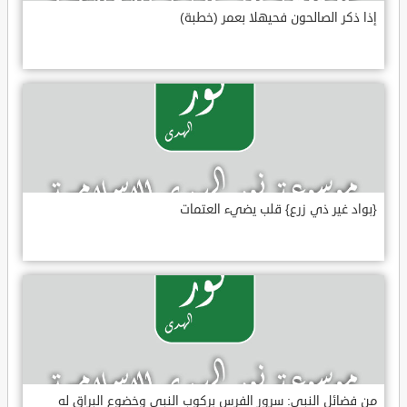
إذا ذكر الصالحون فحيهلا بعمر (خطبة)
{بواد غير ذي زرع} قلب يضيء العتمات
من فضائل النبي: سرور الفرس بركوب النبي وخضوع البراق له