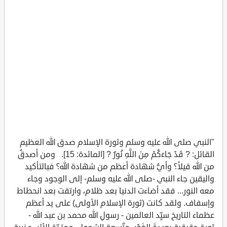
"النبي صلى الله عليه وسلم وثورة الإسلام صدق الله العظيم
القائل: ? قَدْ جَاءَكُمْ مِنَ اللَّهِ نُورٌ ? [المائدة: 15]. ومن أصدقُ
من الله قيلاً؟ وأيُّ شهادة أعظم من شهادة الله؟ فبالتأكيد
واليقين جاء النبي -صلى الله عليه وسلم- إلى الوجود وجاء
معه النور... فقد أضاءت الدنيا بعد ظلام، وارتقت بعد انحطاط
وإسفاف. ولقد كانت (ثورة الإسلام الأولى) على يد أعظم
عظماء التاريخ سيِّد العالمين - رسولِ الله محمد بن عبد الله -