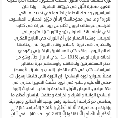
ثورة حقيقية بعيدةَ الغَوْر، متّسعة الشمول، ممتدّة الأثر، جذرية
التغيير، متميِّزة النُّبْل في خيريّتها للبشرية... وإذا كان
السياسيون وعلماء الاجتماع اختلفوا في تحديد: ما هي
الثورة؟ وما هي مقوّماتُها؟ إلا أنّ مؤرّخ الحضارات الفيلسوف
الفرنسي غوستاف لوبون تكلم عن روح الثورات في كتابه
الذي عَنْونه بهذا العنوان ((روح الثورات)) المترجم إلى
العربية... وبهذا الاعتبار فإن أمَّ الثورات في التاريخ الفكري
والحضاري هي ثورة الإسلام وهي الثورة التي يحتاجها
العالم اليوم... ولقد كتب المستشرق الإنكليزي يهوديّ
الديانة برنارد لويس (1916 -...) الذي لا يزال حيّاً، وهو من
أخطر المستشرقين وأدهاهم وأوسعهم خبرةً بدهاليز
السياسة... كتب في كتابه الخطير (الغرب والشرق الأوسط)
فصلاً بعنوان: ثورة الإسلام! إن الثورة التي قادها رسول الله
-صلى الله عليه وسلم- هي ثورة حقَّقتْ التغيير الجذري في
عدّة ميادين: الميدان الأول: العقيدة والفكر... فحاربتْ (ثورة
الإسلام) الوثنية والشرك والخرافة وحققت للإنسان أعظم ما
يتماهى مع كرامته الإنسانية وهو توحيد الله الخالق وعبوديتُه
وإفرادُه بالحاكمية ? أَلَا لَهُ الْخَلْقُ وَالْأَمْرُ ? [الأعراف: 54] ? إِنِ
الْحُكْمُ إِلَّا لِلَّهِ أَمَرَ أَلَّا تَعْبُدُوا إِلَّا إِيَّاهُ ? [يوسف: 40]... في آياتٍ