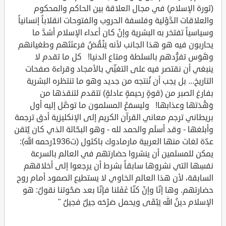
(ثورة الإسلام) في مجال العلاقة بين الحاكم والمحكوم
والعلاقات الدَّوْلية وفلسفة الحروب والفتوحات انقلاباً إنسانياً
وسياسياً تفتخر به البشرية وإنْ كان أعداء الإسلام أشدَّ ما
يحاربون فيه هو هذا الجانب لأنه يَنْقُضُ فرعنَتَهم وطغيانهم
وهَوَس تفرُّدهم بالسلطة ومتاع الدنيا! كل ما تقدم لا
ينبغي أن نقتصر فيه على التغنِّي بالأمجاد وقراءة صفحات
التاريخ... بل يجب أن نُنتجه من جديد وهو ما تنتظره البشرية
بفارغ الصبر من (قوةٍ رحيمةٍ عادلةٍ) تتقدم لتنقذها من
وَهْدَتها وعذابها! وليسمَعْ المسلمون ما توصَّل إليه أول
بريطاني ترجم معاني القرآن الكريم إلى الإنكليزية أدق ترجمة
وأبلغها - وقد أسلَم والحمد لله - وهو البحّاثة الذي كان يُتقن
عدّة لغات منها العربية مارمادوك باكثول (ت1936رحمه الله):
يمكن للمسلمين أن ينشروا حضارتهم في العالم بالسرعة
نفسِها التي نشروها سابقاً بشرط أن يرجعوا إلى أخلاقهم
السابقة، لأن هذا العالم الخاوي لا يستطيع الصمود أمام روح
حضارتهم. وها إنّا وإنْ كنّا غَفَلنا فإنّا بعد صَحْوتنا نقولُ: هو
الإسلام دينُ الله يَبْقَى ويحمل صَرْحَه جيلٌ فجيلُ "