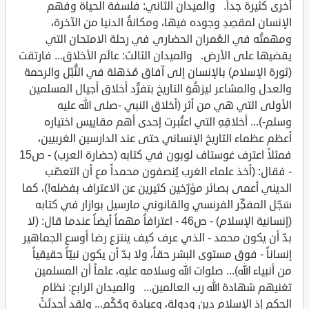
أخرى كثيرة جداً. والميدان الثاني: فلسفة الحياة وفهم
الإنسان لمقصِدِ وجوده فيها، ومكانةُ الدنيا من الآخرة،
ومهمتُه في العُمران الحضاري في رحلة الامتحان التي
يقضيها على الأرض. والميدان الثالث: عالَم الأخلاق... فارتقت
(ثورة الإسلام) بالإنسان إلى آفاق مُذهلة في النُّبْل والرحمة
والعدل والمشاعر ليزهُوَ التاريخ بتفرُّد أخلاق أجيال المسلمين
الأولى التي هي من أثر (أخلاق النبي -صلى الله عليه
وسلم-)... أخلاقِهِ التي اعتُبرت إحدى أهم مقاييس اختياره
أعظم عظماء التاريخ الإنساني حتى عند الدارسين الغربيين،
فمثلاً اعترف غوستاف لوبون في كتابه (حضارة العرب) - ص15
- فقال: (أخذ علماء الغرب يُنصفون محمداً مع أن التعصّب
الديني أعمى بصائر مؤرّخين كثيرين عن الاعتراف بفضله!)، كما
سَجّل المفكِّر الفرنسي والقانوني مارسيل بوازار في كتابه
(إنسانية الإسلام) - ص46 - اعترافاً مهماً أيضاً عندما قال: (لا
بدّ أن يكون محمد - الذي عرف كيف ينتزع رضا أوسع الجماهير
إنساناً - فوق مستوى البشر حقاً، ولا بدّ أن يكون نبيّاً حقيقياً
من أنبياء الله)... صلوات الله وسلامه عليه، علماً أن المسلمين
تغنيهم شهادة الله رب العالمين... والميدان الرابع: نظام
الحكم إذ الإسلام دين ودولة، وعبادة وحُكْم... ولقد أحدثَتْ