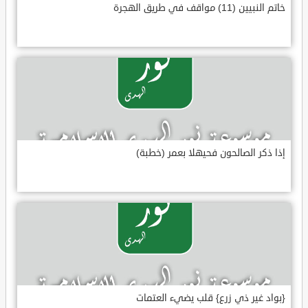
خاتم النبيين (11) مواقف في طريق الهجرة
إذا ذكر الصالحون فحيهلا بعمر (خطبة)
{بواد غير ذي زرع} قلب يضيء العتمات