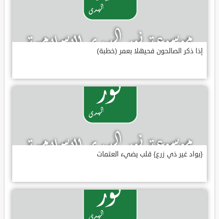
إذا ذكر الصالحون فحيهلا بعمر (خطبة)
{بواد غير ذي زرع} قلب يضيء العتمات