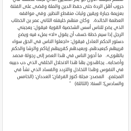
حروب أهل الردة حتى حفظ الدين والملة وقضى على الفتنة
بعزيمة جبارة ويقين وثبات منقطع النظير. وفي مواقفه
العظمة الخالدة. وكان منهم خليفته الثاني عمر بن الخطاب
الذي يضع للناس أسس الشخصية القوية فيقول: يعجبني
الرجل إذا سيم خطة خسف أن يقول «لا» بملء فيه ويضع
دستور الحكم العادل فيقول: «اجعلوا الناس في الحق سواء
قريبهم كبعيدهم، وبعيدهم كقريبهم إياكم والرشا والحكم
بالهوى». ما أحوج الناس في هذا العصر إلى رجولة محمد
وأصحابه.. يجاهدون بها هذا الانحلال الخلقي الذي دب دبيبه
في النفوس وهذا التخاذل والتردد والفساد الذي نشأ في
المجتمع. المصدر: مجلة كنوز الفرقان؛ العددان: (الخامس
والسادس)؛ السنة: (الثالثة) "