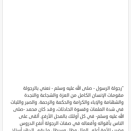
"رجولة الرسول - صلى الله عليه وسلم - نعني بالرجولة
مقومات الإنسان الكامل من العزة والشجاعة والنجدة
والشهامة والإباء والكرامة والحكمة والرحمة. والصبر والثبات
في شدة الملمات وقسوة الحادثات، وقد كان محمد -صلى
الله عليه وسلم- في كل أولئك بالمحل الأرفع. ألقى على
الناس بأقواله وأفعاله في صفات الرجولة أنفع الدروس
وضرب للأمة أعلى المثل وظل وسيظل ما بقى الدهر أستاذ