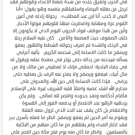
في الحرب وتفرق جنده من شدة ضغط الأعداء وقوتهم فقد
ترجل عن بغلته البيضاء واستقبلهم بنفسه وهو يقول: «أنا
النبي لا كذب. أنا ابن عبد المطلب». رجولة زادته في أعين
القوم عزة ومهابة واضطربت منها قلوبهم فولوا الأدبار.
وأين من هذا موقف قواد الحروب اليوم الذي لا يكونون إلا
خلف الصفوف حيث العصمة والأمن. كان عليه السلام رجلا
في الرخاء والشدة لم تعرف رجولته الشطط والتهور. يعفو
ويصفح ما كانت الاساءة إلى شخصه الكريم. يأتيه أعرابي
يسأله فيجذبه من ردائه حتى يؤثر في صفحة عنقه ويقول له
في جفاء البادية: احملني فإنك لا تعطيني من مالك ولا من
مال أبيك، فيعفو ويصفح ولا يمنع عنه الرفد بل يعطيه حتى
يرضى. فإذا كانت الاساءة إلى دين الله، والعدوان على
محارم الله اشتد غضبه وامتلأ قلبه الشريف غيرة على الإسلام
فأقام أحكامه ونفذ حدوده وانتصر لله تعالى. ولم يكن
يزدهيه الزهو عند الانتصار أو يدفعه الفوز إلى القسوة
والانتقام بل كان يقف عند الحد الذي تزول معه الفتنة
ويقوم به أمر الدين ثم يعفو ويصفح. انظر ما فعله بأسرى بدر
فقد اختار الفداء ولم يقتلهم مع ما كان منهم من النكاية
بالمسلمين. وانظر ما كان منه يوم فتح مكة حين انتصر على