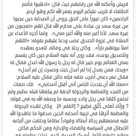
قريش وأمكنه الله من رقابهم حيث قال: «اذهبوا فأنتم
الطلقاء لا تثريب عليكم اليوم يغفر الله لكم وهو أرحم
الراحمين» كان غيوراً على الحق يروي أن الصحابة حين عجبوا
من غيرة سعد بن عبادة على محارم الله قال لهم «تعجبون من
غيرة سعد. لأنا أغير منه والله أغير مني». ولما أخره الأعداء عن
الصلاة في غزوة الخندق غضب ودعا عليهم بقوله: «اللهم
املأ بيوتهم ناراً». وكان رجلا في وفائه. للعدو بعهده
وللصديق بوعده، فقد روى أنه عليه السلام حين كان يقسم
بعض الغنائم يوم خيبر قال له رجل يا رسول الله اعدل فقال له
«ويحك فمن يعدل إذا لم أعدل خبت وخسرت إن لم أعدل»
فقال عمر دعني أضرب عنقه فإنه خائن فقال عليه السلام:
«معاذ الله أن يتحدث الناس أني أقتل أصحابي». تلك صفات
من المجد والعظمة والرجولة الحقة لم يبلغها قبله عظيم ولم
تجتمع كلها في رجل واحد وحسبه ما وصفه الله به في قوله:
? وَإِنَّكَ لَعَلى خُلُقٍ عَظِيمٍ ? [القلم: 4]. وكان لهذه الرجولة
والعظمة أثرها في تربية أصحابه الذين صدقوا ما عاهدوا الله
عليه فصنعتهم رجالا أبطالا وقواداً عظاما وخلقت من أتباعه
الأبطال في السياسة والقضاء والإدارة وفن الحكم فكان
منهم خليفته الأول أبو بكر الصديق الذي تجلت عظمته في