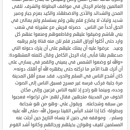
العالمين وإمام الرجال في مواقف البطولة والشرف. تلقى
المحن والشدائد والأذى والاضطهاد والكيد بعزم جبار وصبر
شديد وثبات لا يضارع فلم يهن ولم يستسلم ولم يمالئ في
الحق أحداً من الناس. حصرته قريش مع عشيرته في شعب
بني هاشم وضيقوا عليهم وقاطعوهم ومنعوا عنهم كل
وارد حتى أكلوا أوراق الشجر فلم تلن منه قناة ولم يرهبه
وعيد. عرضوا عليه أن يملك عليهم على أن يترك دعوته التي
صدعهم بها فأبى إباء الرجل الكامل وقال كلمته المشهودة:
«والله لو وضعوا الشمس في يميني والقمر في يساري على
أن أترك هذا الأمر ما تركته حتى يظهره الله أو أهلك دونه».
كان أشجع الناس في السلم والحرب. فقد سمع أهل المدينة
مرة جلبة فركب فرسه غير مسرج فسبق الناس إلى الصوت
وحده، وبينما هو راجع إذ لقيه الناس فزعين وإلى مكان
الخوف من المدينة متجهين فقال لهم: «لن تراعوا» فعجبوا
من سبقه وشجاعته. ويقول علي -وهو من هو شجاعة
وبطولة- كنا إذا اشتد البأس اتقينا برسول الله -صلى الله عليه
وسلم-. وموقفه في حنين لا ينساه التاريخ حين أجلت عنه
المسلمين ثقيف وهوازن بخيلهم ورجالهم وكانوا أشد القوم