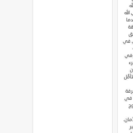
ه
الله
ريط لأهل مكة))[1]. وعندما
قة
َق
لمهمة هي: 1- إن الرعي في
 وفي
رء
ن
مُّل
رفة
ة في
وج
مان.
ر