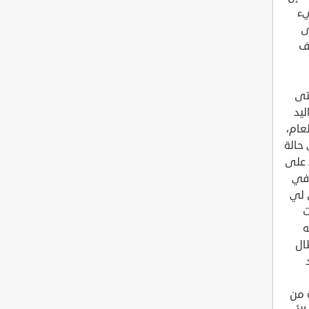
يء
ى
لف
حتى
ليد
عام،
حالة
 على
 في
 لي
ت
ه
ال
 من