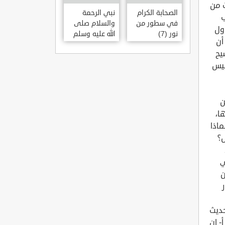
جمات من
الصحابة الكرام
نبي الرحمة
ب
في سطور من
والسلام صلى
ول
نور (7)
الله عليه وسلم
أن
ن فسيح
ليس
ن
ا،
ماذا
ول؟
ي
ي أن
حديث
- إن