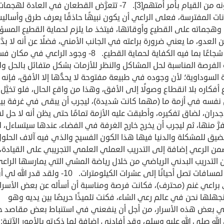
يكلفونه من القيام بأمر أمتهم[3]. 7- تتعرَّض القطعان في العادة له
نات المفترسة، فعلى الراعي أن يكون نبيهًا حاذقًا يعرف طرق وأسالي
 وهجماته على القطيع وأوقاتها، فيتخذ ما يلزم لحماية القطيع المسؤ
 العدو، ما يعني ضرورة براعته في الجانب الأمني، فضلًا عن أنه لا بدَّ 
يكون شجاعًا بما فيه الكفاية لحماية القطيع. 8- وجود الراعي في مكا
الفرصة المناسبة لحل المشاكل والنظر للأزمات بشكل متفائل بالحل و
 السوداوية؛ لأن وجوده في طبيعة مفتوحة لا يحدُّها إلا الأفق، فإنه
 أفكاره بلا انقطاع وصولًا إلى الأفق، وهذا من واقع الحال، فلو تخيَّل
 نفسه في أزمة ما (مهما كانت شديدة)، ليجرب أن يبقى في غرفة بي
جدران، لضاق تفكيره، وأطبقت عليه الأزمة تمامًا حتى يظن أنه لا حل له
رَّ منها، ثم ليجرب أن يخرج خارج الغرفة في الفضاء، عندها سيتساءل، ل
بضيق للمشكلة والدنيا فيها هذا الكون الفسيح والذي فيه آلاف الحل
تضمن الرعي إضافة إلى التدريب العملي العلمي التجريبي على القيادة،
 التدريب البدني الرياضي من خلال رياضة المشي التي يمارسها الراع
يوميًّا لمسافات تصل أحيانًا إلى عشرات الكيلومترات. 10- ولقد قدر الله ل
 براعي غنم (محترف)، فكانت فرصة ومناسبة أن أسأله عن بعض الأسرار
جهلها نحن في عالم رعي الشاء، فكنت تلميذًا حريصًا بين يديه وهو
ِمني بعض هذه الأسرار، من أجل أن ينفعني في استنباط بعض مقاصد 
لله صلى الله عليه وسلم، وقد أفادني إضافة لما ذكرته بالأمور الآتية: أ