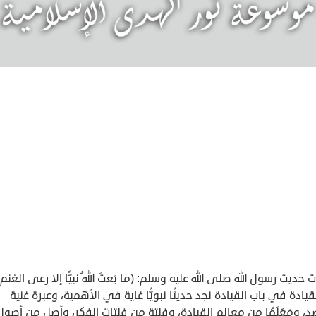
ت حديث رسول الله صلى الله عليه وسلم: (ما بَعثَ اللهُ نبيًّا إلا رعى الغن
قيادة في باب القيادة نجد حديثًا نبويًّا غاية في الأهمية، وعبرة غنية
، ومَعْلَمًا من معالم القيادة، وفلتة من فلتات الفكر، وأصل من أصول