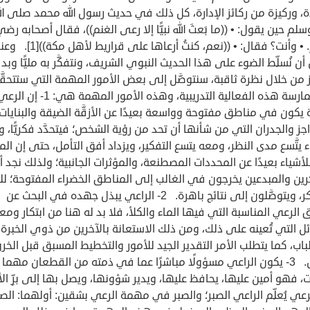
ة، وركيزة من ركائز الإدارة، كل ذلك في حديث رسول الله محمد صلى الل
سلم حين يقول: • ((ما بَعثَ الله نبيًّا إلا رعى الغنم))، فقال أصحابه رضي 
عنهم. • وأنت؟ فقال: • ((نعم، كنتُ أرعاها على قرا
أن نُسلِّط الضوء على هذا الحديث النبوي الشريف، ونتفكَّر به مليًّا وبد
 من خلال نظرة ثاقبة، سنتوصَّل إلى بعض الأمور المهمة التي ستتحقّ
من ممارسة هذه الفعالية التدريبية، وهذه الأمور ا
 يكون في مناطق مفتوحة وواسعة بعيدًا عن الأزقَّة الضيقة والبنايات
جز والجدران التي من شأنها أن تحد من رؤية الشخص؛ فيتحدَّد فكريًّا،
 يتَّسع مدى النظر، ومعه يتسع التفكير، ويزداد أفق التأمل، حتى إن الم
لأشياء بعيدًا عن المحددات المصطنعة، والمؤثرات الجانبية؛ ولذلك نجد أ
ين والمبدعين يخرجون في الغالب إلى المناطق الخضراء المفتوحة؛ للتأ
والتفكر، ويتوصَّلون إلى نتائج باهرة. 2- الراعي يبذل جهده في البحث عن
الرعي المناسبة التي فيها الماء والكلأ، فلا بد له هنا من ابتكار ومع
ل التي تُعينه على ذلك، ومن ذلك الاستعانة بالآخرين من ذوي الخبر
باب، كما يتطلب الأمر التقدير الجيد للأمور والتخطيط المسبق قبل الخر
للعمل. 3- يكون الراعي مسؤولًا مباشرًا عما في ذمته من القطعان مهما
، فهو أمين عليها، يحافظ عليها، ويدير شؤونها، ويصل بها إلى برِّ الأ
الرعي يُعلِّم الراعي الصبر؛ والصبر في مهمة الرعي بشقين: أولهما: الصب