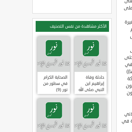
على
 على
يرة
الأكثر مشاهدة من نفس التصنيف
حتى
)، وفي
))
حادثة وفاة
الصحابة الكرام
كة
إبراهيم ابن
في سطور من
ونون
النبي صلى الله
نور (9)
ون
عليه وسلم
(وقفة تأملية)
اني
ة في