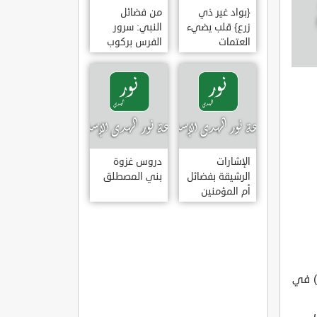
{بواد غير ذي
من فضائل
زرع} قلب يضيء
النبي: سرور
العتمات
الفرس بركوب
النبي وخضوع
البراق له
الإشارات
دروس غزوة
الرشيقة بفضائل
بني المصطلق
أم المؤمنين
عائشة الصديقة
م) في