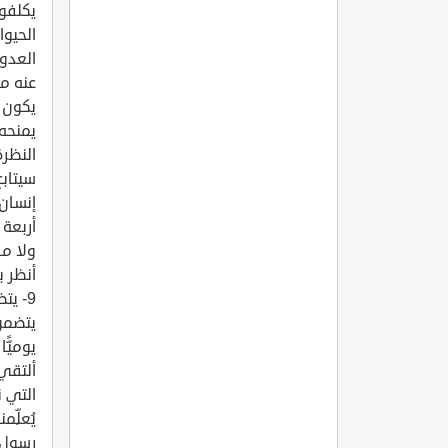
الحيوا
العدو
عنه من
يمنحه 
النظرة
سيتابع
إنسان
أربعة 
ولا مف
أنظر 
9- ي
يتضمن
ألتقي
التي ن
يُعلّ
رسول ا