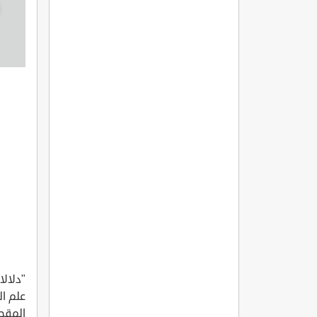
"دلالا
علم ال
المقصد