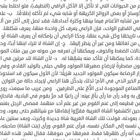
م من الحيوانات التي لا تأكل إلا الأكل الراقي (النظيف)، فلو اختلط بش
وساخ أو بعض الروائح الكريهة أو شابه شيء لم تأكله إطلاقًا. ب- عل
من تشابه الأغنام فيما بينها وكثرة أعدادها، فقد تصل إلى أكثر من أ
ي القطيع الواحد، فإن الراعي يعرف كل واحدة منها، يعرف شكلها،
تاريخها وكل شيء عنها، وحكا الراعي أن بإمكانه أن يعرف الشاة أو
من ثغائها ومن غير أن ينظر إليها. ج- إن الشاة لا تترك ابنها أبدًا، و
الات الضغط والخوف، ويمكنها أن تعرفه من صوته من بين مئات الموا
ة، كما يمكنها أن تتأكد منه بشمِّها له. د- لأن الشاة تلد مرتين في ال
ن مضطرةً لإرضاع صغيرها المولود وهي حبلى بالوليد القادم، وفي 
ر الرضاعة سيكون المولود الجديد هزيلًا؛ لأن الأول سيكون قد استحوذ
لخير الذي في الأم؛ لذلك يتدخَّل هنا الراعي لإيجاد حالة من التوازن
المنافع الموجودة لدى الأُمِّ على الطرفين. ومن غريب ما سمِعت، روى
 به وقد رأى ما رأى بأمِّ عينه: أن راعيًا قد مرَّ بقوم في البادية، فانحاز
ن قطيعه إلى غنم القوم من غير علم أحد منهما، فمضى الرجل بغنم
ين اكتشفوا الشاة الغريبة فقرَّرُوا إبقاءها مع شيائهم حتى يعود، وط
بعودته، فولدت تلك الشاة الغريبة شاة جديدة وكبرت، وبعد سنتين عاد
 نفسه إلى المكان نفسه، فرأى غنم القوم، ورأى (بنت الشاة) صاحبته،
يب أنه رأى ظهرها فقط، فعرفها من صوفها، فقال لهم: هذه الشاة