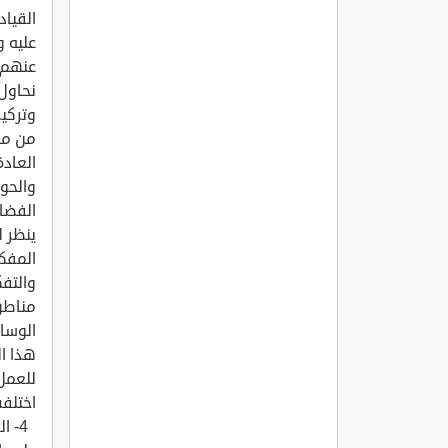
القياد
عليه و
نحاول 
وتركيز
العادة
والحوا
الفضاء
ينظر ل
المفكر
مناطق 
الوسائ
هذا ال
اختلفت
4- 