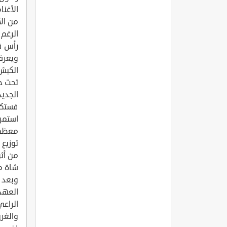
الأغنا
من الأ
الرغم 
رأس ف
ويعرف 
الكبش 
تحت ح
الجديد
فستكو
استمرا
معظم ا
توزيع 
من أثق
شاة م
وبعد ح
العهد 
الراعي
والغر