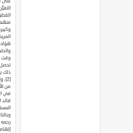
على ا
التغيّ
القطي
منهم 
وكبير
المريض
هؤلاء 
والحل
وقت ط
ذلك يق
[2]،
في ال
قائد 
المست
وبالتا
رحمه ا
إلهام 