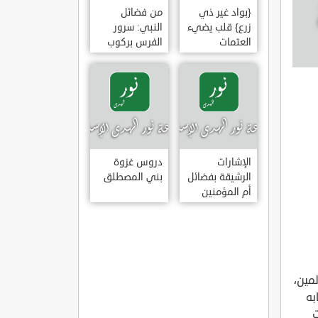
{بواد غير ذي
من فضائل
زرع} قلب يضيء
النبي: سرور
العتمات
الفرس بركوب
النبي وخضوع
البراق له
الإشارات
دروس غزوة
الرشيقة بفضائل
بني المصطلق
أم المؤمنين
عائشة الصديقة
وا صبيانكم، فإن الشياطين تنتشر حينئذٍ، فإذا ذهبت ساعة من العشاء فخلوهم))؛ [متفق عليه]. اللعب والضحك معهم، وإدخال السرور عليهم: عن محمود بن الربيع رضي الله عنه، قال: ((عقلتُ من النبي صلى الله عليه وسلم مجَّةً مَجَّها في وجهي، وأنا ابن خمس سنين من دلو))؛ [أخرجه البخاري]. وعن يعلى بن مرة رضي الله عنه قال: ((خرجنا مع رسول الله صلى الله عليه وسلم إلى طعام دعوا له، فإذا حسين يلعب بالسكة، فتقدم النبي صلى الله عليه وسلم أمام القوم، وبسط يديه، فجعل الغلام يفر ها هنا، وها هنا، ويضاحكه النبي صلى الله عليه وسلم، حتى أخذه، فجعل إحدى يديه تحت ذقنه، والأخرى في فأس رأسه، فقبَّله))؛ [أخرجه ابن ماجه، وصححه الألباني برقم (118) في صحيح ابن ماجه]. وعن أب