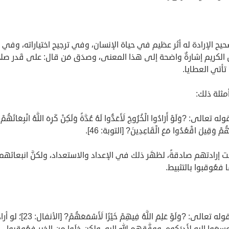
صحيح الإرادة له أثَر عظيم في حياة الإنسان، وفي ترجيح اختياراته، وفي
 الكريم إشارةٌ واضحة إلى هذا المعنى، وصدَق مَن قال: على قَدر صلا
ا تأتي العطايا.
مثلة ذلك:
له تعالى: ?وَلَوْ أَرَادُوا الْخُرُوجَ لَأَعَدُّوا لَهُ عُدَّةً وَلَكِنْ كَرِهَ اللَّهُ انْبِعَاثَهُمْ
هُمْ وَقِيلَ اقْعُدُوا مَعَ الْقَاعِدِينَ? [التوبة: 46].
ت إرادتهم صادقةً، لظهَر ذلك في الإعداد والاستعداد، ولكنَّ انبعاثهم
 فعُوقبوا بالتثبيط.
ثانيًا: قوله تعالى: ?وَلَوْ عَلِمَ اللَّهُ فِيهِمْ خَيْرًا لَأَسْمَعَه
وسعَوا إليه لأَدرَكوه، ووفَّقهم الله إليه، ولكن خلَوا مِن الخير فعُوقِبوا