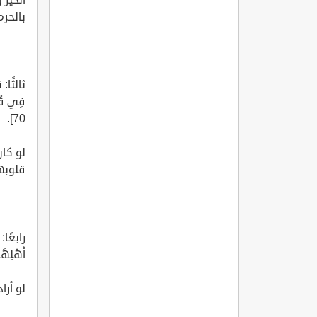
بالحرم
ثالثًا: 
فِي قُلُو
70].
لو كان
قلوبهم
رابعًا: 
أَهْلِهَا 
لو أرا