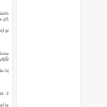
خامسًا:
كَانَ سَ
لو أرا
سادسًا: 
لِلْأَوَّ
إذا صل
2 - قال سبحانه: ?هُوَ عَلَيَّ هَيِّنٌ? [مريم: 9]:
ما أعظ