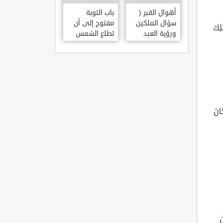
أهوال القبر (
باب التوبة
سؤال الملكين
مفتوح إلى أن
ِكَ
ورؤية العبد
تطلع الشمس
مكانه )
من مغربها
انَ
ن