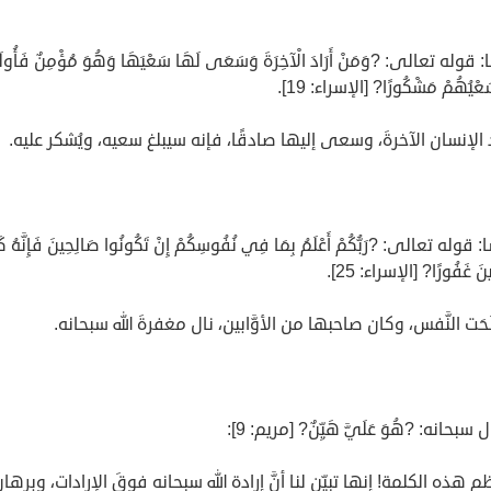
 قوله تعالى: ?وَمَنْ أَرَادَ الْآخِرَةَ وَسَعَى لَهَا سَعْيَهَا وَهُوَ مُؤْمِنٌ فَأُولَئ
عْيُهُمْ مَشْكُورًا? [الإسراء: 19].
د الإنسان الآخرةَ، وسعى إليها صادقًا، فإنه سيبلغ سعيه، ويُشكر عليه.
قوله تعالى: ?رَبُّكُمْ أَعْلَمُ بِمَا فِي نُفُوسِكُمْ إِنْ تَكُونُوا صَالِحِينَ فَإِنَّهُ كَ
ابِينَ غَفُورًا? [الإسراء: 25].
َحَت النَّفس، وكان صاحبها من الأوَّابين، نال مغفرةَ الله سبحانه.
م هذه الكلمة! إنها تبيِّن لنا أنَّ إرادة الله سبحانه فوقَ الإرادات، وبرها