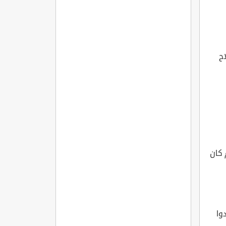
ح
 كان
ُمْ? [الأنفال: 23]؛ لو أرادوا