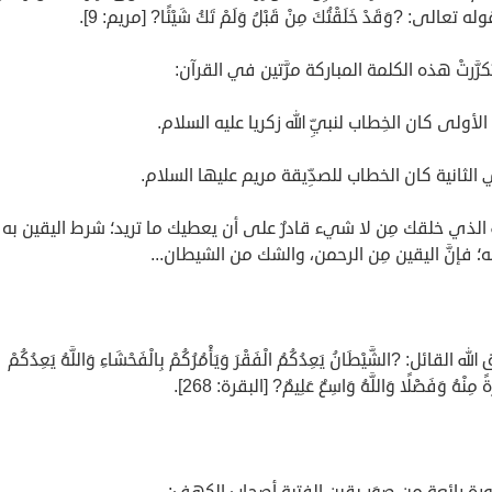
 تعالى: ?وَقَدْ خَلَقْتُكَ مِنْ قَبْلُ وَلَمْ تَكُ شَيْئًا? [مريم: 9].
رَّرتْ هذه الكلمة المباركة مرَّتين في القرآن:
لأولى كان الخِطاب لنبيِّ الله زكريا عليه السلام.
الثانية كان الخطاب للصدِّيقة مريم عليها السلام.
لله الذي خلقك مِن لا شيء قادرٌ على أن يعطيك ما تريد؛ شرط اليقين به
؛ فإنَّ اليقين مِن الرحمن، والشك من الشيطان...
ه القائل: ?الشَّيْطَانُ يَعِدُكُمُ الْفَقْرَ وَيَأْمُرُكُمْ بِالْفَحْشَاءِ وَاللَّهُ يَعِدُكُمْ
ً مِنْهُ وَفَضْلًا وَاللَّهُ وَاسِعٌ عَلِيمٌ? [البقرة: 268].