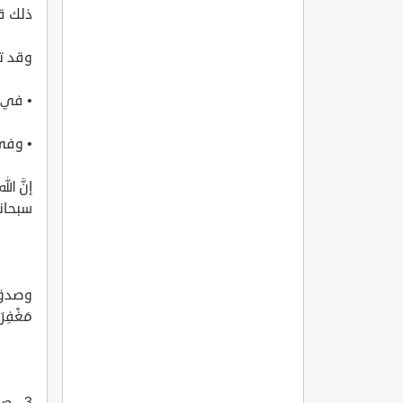
ذلك قوله
وقد تك
• في ا
• وفي 
إنَّ ا
سبحانه
وصدق الل
مَغْفِرَة
3 - صورة رائعة مِن صوَر يقين الفِتية أصحاب الكهف: