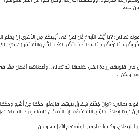
ان منه.
قوله تعالى: ?يَا أَيُّهَا النَّبِيُّ قُلْ لِمَنْ فِي أَيْدِيكُمْ مِنَ الْأَسْرَى إِنْ يَعْلَمِ اللَّ
بِكُمْ خَيْرًا يُؤْتِكُمْ خَيْرًا مِمَّا أُخِذَ مِنْكُمْ وَيَغْفِرْ لَكُمْ وَاللَّهُ غَفُورٌ رَحِيمٌ? [ا
 في قلوبهم إرادة الخَير، لعَلِمها الله تعالى، وأعطاهم أفضلَ ممَّا ف
، ولكن...
قوله تعالى: ?وَإِنْ خِفْتُمْ شِقَاقَ بَيْنِهِمَا فَابْعَثُوا حَكَمًا مِنْ أَهْلِهِ وَحَكَمًا
إِنْ يُرِيدَا إِصْلَاحًا يُوَفِّقِ اللَّهُ بَيْنَهُمَا إِنَّ اللَّهَ كَانَ عَلِيمًا خَبِيرًا? [النساء: 35].
دوا الإصلاحَ، وكانوا صادِقين لوفَّقهم الله إليه، ولكن...