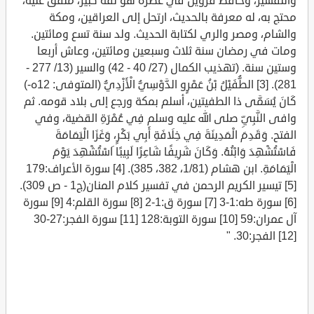
والتفسير، وحافظ قزوين في عصره هو ثقة كبير، متفق عليه،
محتج به، له معرفة بالحديث، ارتحل إلى العراقين، ومكة
والشام، ومصر والري لكتابة الحديث. ولد سنة تسع ومائتين.
ومات في رمضان سنة ثلاث وسبعين ومائتين، وعاش أربعا
وستين سنة. (تهذيب الكمال (27/ 40 - 42) والسير (13/ 277 -
281). [3] الطُّفَيْلُ بْنُ عَمْرٍو الدَّوْسِيُّ الْأَزْدِيُّ (المتوفى: 12ه-)
كَانَ يُسَمَّى ذا الطفيتين، أسلم بمكة ورجع إلى بلاد قومه. ثم
وافى النَّبِيِّ صلى الله عليه وسلم فِي عُمْرَةِ القضية، وفي
الفتح. وَقَدِمَ الْمَدِينَةَ فِي خِلَافَةِ أَبِي بَكْرٍ، وَغَزَا الْيَمَامَةَ
فَاسْتُشْهِدَ وَابْنُهُ. وَكَانَ شَرِيفًا شَاعِرًا لَبِيبًا َاسْتُشْهِدَ يَوْمَ
الْيَمَامَةِ. ابن هشام (1/81، 382، 385). [4] سورة الأعراف:179
[5] تيسير الكريم الرحمن في تفسير كلام المنان(ج1 - ص 309).
[6] سورة طه:1-3 [7] سورة ق:1-2 [8] سورة القلم:4 [9] سورة
آل عمران:59 [10] سورة التوبة:128 [11] سورة الفجر:27-30
[12] الفجر:30. "