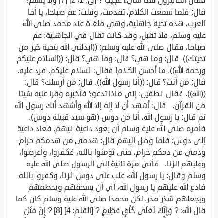
فَقَالَ الْكَافِرُونَ هَذَا شَيْءٌ عَجِيبٌ ? [ق: 1، 2] [7] ولا يسلم؟
قال: فلما سمعت الكلام، تقدمت، وقلت: عم صباحا، يا أخا
العرب، هذه تحية جاهلية، وهي ملغاة عند محمد صلى الله
عليه وسلم، فلا تقبل، وقد كانت تقال في الجاهلية: عم
صباحا، فقال صلى الله عليه وسلم: ((أبدلني الله بتحية خير من
تحيتك)). قال: وما هي؟ قال: وما هي؟ قال: ((السلام عليكم
ورحمة الله)). ما أحسن الكلام! فقال: السلام عليكم. فرد عليه.
قال: من أنت؟ قال: ((أنا رسول الله)). قال: من أرسلك؟ قال:
((الله)). فقال الطفيل: إلى ماذا تدعو؟ فأخبره وقرا عليه شيئا
من القرآن. قال: أشهد أن لا إله إلا الله وأشهد أنك رسول الله
ثم قال: يا رسول الله، أنا من دوس (هو سيد قبيلة دوس).
فأمره صلى الله عليه وسلم أن يعود داعية إليهم. فعاد داعية
إلى دوس؛ فلما وصل إليهم قال: هدمي من هدمكم حرام،
ودمي من دمكم حرام، حتى تؤمنوا بالله، فكفروا، وأعرضوا،
وغلبهم الزنا. فأتى مرة ثانية إلى الرسول صلى الله عليه
وسلم وقال: يا رسول الله، غلب على دوس الزنا، وكفروا بالله،
فادع الله عليهم يا رسول الله، أي أن يسحقهم ويحطمهم
ويجعلهم شذر مذر. لكن محمدا صلى الله عليه وسلم كان كما
قال الله: ? وَإِنَّكَ لَعَلَى خُلُقٍ عَظِيمٍ ? [القلم: 4] [8] ? إِنَّ مَثَلَ