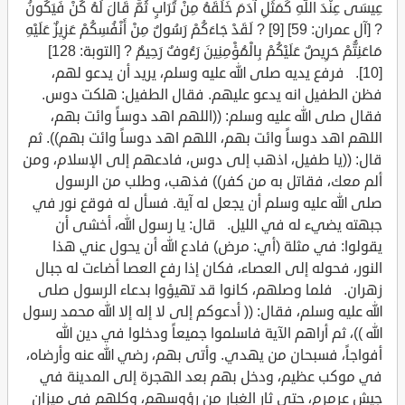
عِيسَى عِنْدَ اللَّهِ كَمَثَلِ آدَمَ خَلَقَهُ مِنْ تُرَابٍ ثُمَّ قَالَ لَهُ كُنْ فَيَكُونُ
? [آل عمران: 59] [9] ? لَقَدْ جَاءَكُمْ رَسُولٌ مِنْ أَنْفُسِكُمْ عَزِيزٌ عَلَيْهِ
مَاعَنِتُّمْ حَرِيصٌ عَلَيْكُمْ بِالْمُؤْمِنِينَ رَءُوفٌ رَحِيمٌ ? [التوبة: 128]
[10]. فرفع يديه صلى الله عليه وسلم، يريد أن يدعو لهم،
فظن الطفيل انه يدعو عليهم. فقال الطفيل: هلكت دوس.
فقال صلى الله عليه وسلم: ((اللهم اهد دوساً وائت بهم،
اللهم اهد دوساً وائت بهم، اللهم اهد دوساً وائت بهم)). ثم
قال: ((يا طفيل، اذهب إلى دوس، فادعهم إلى الإسلام، ومن
ألم معك، فقاتل به من كفر)) فذهب، وطلب من الرسول
صلى الله عليه وسلم أن يجعل له آية. فسأل له فوقع نور في
جبهته يضيء له في الليل. قال: يا رسول الله، أخشى أن
يقولوا: في مثلة (أي: مرض) فادع الله أن يحول عني هذا
النور، فحوله إلى العصاء، فكان إذا رفع العصا أضاءت له جبال
زهران. فلما وصلهم، كانوا قد تهيؤوا بدعاء الرسول صلى
الله عليه وسلم، فقال: (( أدعوكم إلى لا إله إلا الله محمد رسول
الله ))، ثم أراهم الآية فاسلموا جميعاً ودخلوا في دين الله
أفواجاً، فسبحان من يهدي. وأتى بهم، رضي الله عنه وأرضاه،
في موكب عظيم، ودخل بهم بعد الهجرة إلى المدينة في
جيش عرمرم، حتى ثار الغبار من رؤوسهم، وكلهم في ميزان