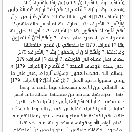
يَفْقَهُونَ بِهَا وَلَهُمْ أَعْيُنٌ لَا يُبْصِرُونَ بِهَا وَلَهُمْ آذَانٌ لَا
يَسْمَعُونَ بِهَا أُولَئِكَ كَالْأَنْعَامِ بَلْ هُمْ أَضَلُّ أُولَئِكَ هُمُ الْغَافِلُونَ
? [الأعراف: 179] [4] أي: أنشأنا وبثثنا ? لِجَهَنَّمَ كَثِيرًا مِنَ الْجِنِّ
وَالْإِنْسِ ? [الأعراف: 179] صارت البهائم أحسن حالة منهم، ?
لَهُمْ قُلُوبٌ لَا يَفْقَهُونَ بِهَا ? [الأعراف: 179] أي: لا يصل إليها
فقه ولا علم، إلا مجرد قيام الحجة. ? وَلَهُمْ أَعْيُنٌ لَا يُبْصِرُونَ
بِهَا ? [الأعراف: 179] ما ينفعهم، بل فقدوا منفعتها
وفائدتها، ? وَلَهُمْ آذَانٌ لَا يَسْمَعُونَ بِهَا ? [الأعراف: 179]
سماعا يصل معناه إلى قلوبهم، ? أُولَئِكَ ? [الأعراف: 179]
الذين بهذه الأوصاف القبيحة ? كَالْأَنْعَامِ ? [الأعراف: 179] أي:
البهائم، التي فقدت العقول، وهؤلاء آثروا ما يفنى على ما
يبقى، فسلبوا خاصية العقل. ? بَلْ هُمْ أَضَلُّ ? [الأعراف: 179]
من البهائم، فإن الأنعام مستعملة فيما خلقت له، ولها
أذهان، تدرك بها، مضرتها من منفعتها، فلذلك كانت أحسن
حالا منهم. ? أُولَئِكَ هُمُ الْغَافِلُونَ ? [الأعراف: 179] الذين
غفلوا عن أنفع الأشياء، غفلوا عن الإيمان بالله وطاعته وذكره.
خلقت لهم الأفئدة والأسماع والأبصار، لتكون عونا لهم على
القيام بأوامر الله وحقوقه، فاستعانوا بها على ضد هذا
المقصود. فهؤلاء حقيقون بأن يكونوا ممن ذرأ الله لجهنم