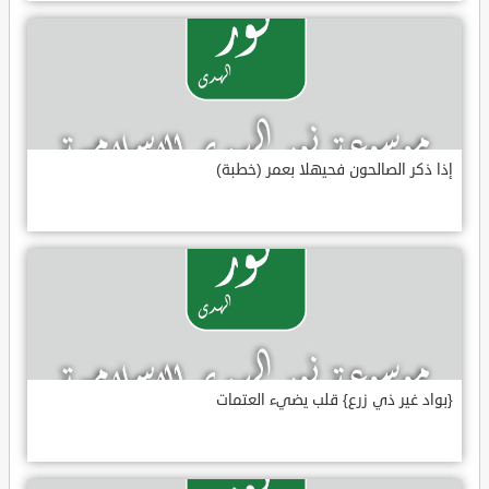
إذا ذكر الصالحون فحيهلا بعمر (خطبة)
{بواد غير ذي زرع} قلب يضيء العتمات