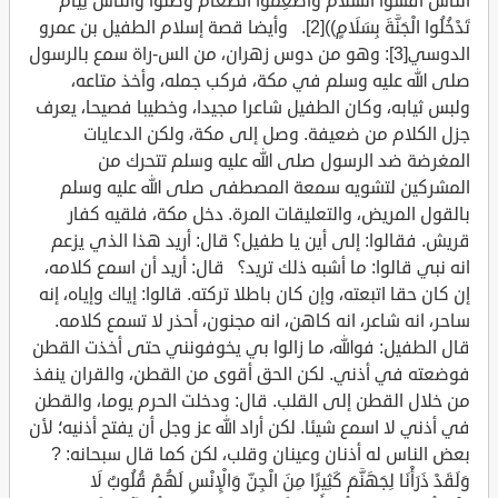
النَّاسُ أَفْشُوا السَّلَامَ وَأَطْعِمُوا الطَّعَامَ وَصَلُّوا وَالنَّاسُ نِيَامٌ
تَدْخُلُوا الْجَنَّةَ بِسَلَامٍ))[2]. وأيضا قصة إسلام الطفيل بن عمرو
الدوسي[3]: وهو من دوس زهران، من الس-راة سمع بالرسول
صلى الله عليه وسلم في مكة، فركب جمله، وأخذ متاعه،
ولبس ثيابه، وكان الطفيل شاعرا مجيدا، وخطيبا فصيحا، يعرف
جزل الكلام من ضعيفة. وصل إلى مكة، ولكن الدعايات
المغرضة ضد الرسول صلى الله عليه وسلم تتحرك من
المشركين لتشويه سمعة المصطفى صلى الله عليه وسلم
بالقول المريض، والتعليقات المرة. دخل مكة، فلقيه كفار
قريش. فقالوا: إلى أين يا طفيل؟ قال: أريد هذا الذي يزعم
انه نبي قالوا: ما أشبه ذلك تريد؟ قال: أريد أن اسمع كلامه،
إن كان حقا اتبعته، وإن كان باطلا تركته. قالوا: إياك وإياه، إنه
ساحر، انه شاعر، انه كاهن، انه مجنون، أحذر لا تسمع كلامه.
قال الطفيل: فوالله، ما زالوا بي يخوفونني حتى أخذت القطن
فوضعته في أذني. لكن الحق أقوى من القطن، والقران ينفذ
من خلال القطن إلى القلب. قال: ودخلت الحرم يوما، والقطن
في أذني لا اسمع شيئا. لكن أراد الله عز وجل أن يفتح أذنيه؛ لأن
بعض الناس له أذنان وعينان وقلب، لكن كما قال سبحانه: ?
وَلَقَدْ ذَرَأْنَا لِجَهَنَّمَ كَثِيرًا مِنَ الْجِنِّ وَالْإِنْسِ لَهُمْ قُلُوبٌ لَا