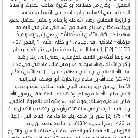
الطفيل. وكان من حسناته: أبو هريرة، صاحب الحديث، وأستاذ
المحدثين في الإسلام، وابر حافظ في الأمة المحمدية،
والراوية العملاق، رضي الله عنه وأرضاه. واستمر الطفيل يدعو،
ويجاهد،وكان قد باع نفسه من الله، حتى قتل في اليمامة
شهيداً ? يَاأَيَّتُهَا النَّفْسُ الْمُطْمَئِنَّةُ * ارْجِعِي إِلَى رَبِّكِ رَاضِيَةً
مَرْضِيَّةً * فَادْخُلِي فِي عِبَادِي * وَادْخُلِي جَنَّتِي ? [الفجر: 27 -
30] [11] [12] يا أيتها النفس المطمئنة إلى ذِكر الله والإيمان
به، وبما أعدَّه من النعيم للمؤمنين، ارجعي إلى ربك راضية
بإكرام الله لك، والله سبحانه قد رضي عنك، فادخلي في عداد
عباد الله الصالحين، وادخلي معهم جنتي. [1] عبد الله بن سَلاَم
(43 هـ): عبد الله بن سلام بن الحارث، أبو يوسف الإسرائيلي
الأنصاري، من ذرية يوسف النبي عليه السلام، أسلم وصحب
النبي صلى الله عليه وسلم، وشهد له بالجنة. فقال رسول الله
صلى الله عليه وسلم: يموت عبد الله وهو آخذ بالعروة الوثقى.
ومناقبه كثيرة، توفي سنة ثلاث وأربعين. وتهذيب الكمال (15/
74 - 75). [2] سنن ابن ماجه (باب ما جاء في قيام الليل - ( ج1 -
ص423 - رقم الحديث 1334). ابن ماجة: محمد بن يزيد
القزويني: الحافظ الكبير الحجة، المفسر، مصنف السنن، والتاريخ