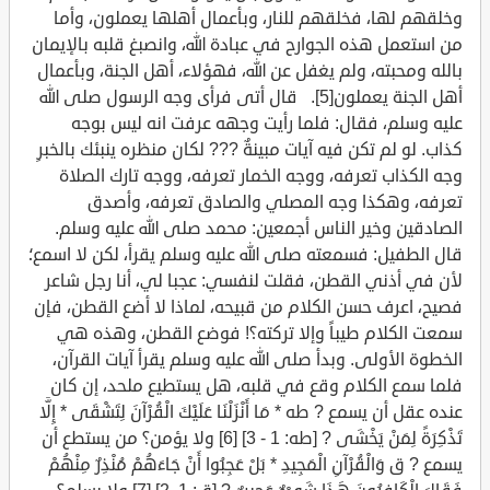
وخلقهم لها، فخلقهم للنار، وبأعمال أهلها يعملون، وأما
من استعمل هذه الجوارح في عبادة الله، وانصبغ قلبه بالإيمان
بالله ومحبته، ولم يغفل عن الله، فهؤلاء، أهل الجنة، وبأعمال
أهل الجنة يعملون[5]. قال أتى فرأى وجه الرسول صلى الله
عليه وسلم، فقال: فلما رأيت وجهه عرفت انه ليس بوجه
كذاب. لو لم تكن فيه آيات مبينةٌ ??? لكان منظره ينبئك بالخبرِ
وجه الكذاب تعرفه، ووجه الخمار تعرفه، ووجه تارك الصلاة
تعرفه، وهكذا وجه المصلي والصادق تعرفه، وأصدق
الصادقين وخير الناس أجمعين: محمد صلى الله عليه وسلم.
قال الطفيل: فسمعته صلى الله عليه وسلم يقرأ، لكن لا اسمع؛
لأن في أذني القطن، فقلت لنفسي: عجبا لي، أنا رجل شاعر
فصيح، اعرف حسن الكلام من قبيحه، لماذا لا أضع القطن، فإن
سمعت الكلام طيباً وإلا تركته؟! فوضع القطن، وهذه هي
الخطوة الأولى. وبدأ صلى الله عليه وسلم يقرأ آيات القرآن،
فلما سمع الكلام وقع في قلبه، هل يستطيع ملحد، إن كان
عنده عقل أن يسمع ? طه * مَا أَنْزَلْنَا عَلَيْكَ الْقُرْآنَ لِتَشْقَى * إِلَّا
تَذْكِرَةً لِمَنْ يَخْشَى ? [طه: 1 - 3] [6] ولا يؤمن؟ من يستطع أن
يسمع ? ق وَالْقُرْآنِ الْمَجِيدِ * بَلْ عَجِبُوا أَنْ جَاءَهُمْ مُنْذِرٌ مِنْهُمْ