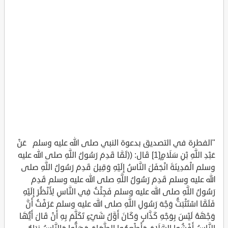
"الفطرة في التصديق بدعوة النبي صلى الله عليه وسلم عَنْ
عَبْدِ اللَّهِ بْنِ سَلَامٍ[1] قَال: ((لَمَّا قَدِمَ رَسُولُ اللَّهِ صلى الله عليه
وسلم الْمَدِينَةَ انْجَفَلَ النَّاسُ إِلَيْهِ وَقِيلَ قَدِمَ رَسُولُ اللَّهِ صلى
الله عليه وسلم قَدِمَ رَسُولُ اللَّهِ صلى الله عليه وسلم قَدِمَ
رَسُولُ اللَّهِ صلى الله عليه وسلم فَجِئْتُ فِي النَّاسِ لِأَنْظُرَ إِلَيْهِ
فَلَمَّا اسْتَثْبَتُّ وَجْهَ رَسُولِ اللَّهِ صلى الله عليه وسلم عَرَفْتُ أَنَّ
وَجْهَهُ لَيْسَ بِوَجْهِ كَذَّابٍ وَكَانَ أَوَّلُ شَيْءٍ تَكَلَّمَ بِهِ أَنْ قَالَ أَيُّهَا